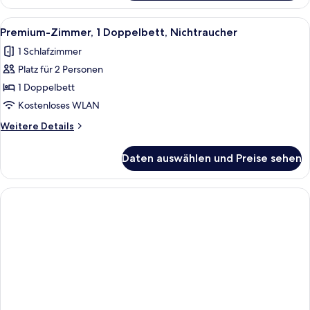
1 King-
Bett,
Alle
Ein kompaktes Hotelzimmer mit einem H
5
Nichtraucher
Premium-Zimmer, 1 Doppelbett, Nichtraucher
Fotos
(with
1 Schlafzimmer
Sofabed)
für
Platz für 2 Personen
Premium-
Zimmer,
1 Doppelbett
1
Kostenloses WLAN
Doppelbett,
Weitere
Weitere Details
Nichtraucher
Details
anzeigen
für
Daten auswählen und Preise sehen
Premium-
Zimmer,
1
Doppelbett,
Nichtraucher