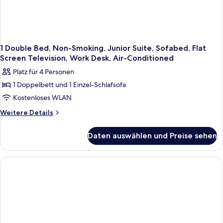
1 Double Bed, Non-Smoking, Junior Suite, Sofabed, Flat
Screen Television, Work Desk, Air-Conditioned
Platz für 4 Personen
1 Doppelbett und 1 Einzel-Schlafsofa
Kostenloses WLAN
Weitere
Weitere Details
Details
für
Daten auswählen und Preise sehen
1
Double
Bed,
Non-
Smoking,
Junior
Suite,
Sofabed,
Flat
Screen