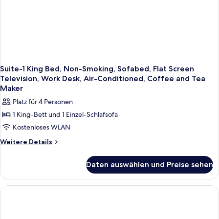
Television,
Work
Desk,
Air-
Conditioned
Suite-1 King Bed, Non-Smoking, Sofabed, Flat Screen
Television, Work Desk, Air-Conditioned, Coffee and Tea
Maker
Platz für 4 Personen
1 King-Bett und 1 Einzel-Schlafsofa
Kostenloses WLAN
Weitere
Weitere Details
Details
für
Daten auswählen und Preise sehen
Suite-
1
King
Bed,
Non-
Smoking,