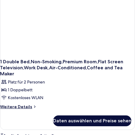
Sofabed,
Flat
Screen
Television,
Work
Desk,
Air-
Conditioned,
Coffee
and
Tea
Maker
1 Double Bed,Non-Smoking,Premium Room,Flat Screen
Television,Work Desk,Air-Conditioned,Coffee and Tea
Maker
Platz für 2 Personen
1 Doppelbett
Kostenloses WLAN
Weitere
Weitere Details
Details
für
Daten auswählen und Preise sehen
1
Double
Bed,Non-