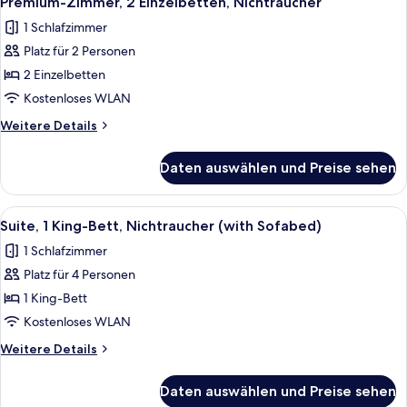
Premium-Zimmer, 2 Einzelbetten, Nichtraucher
Fotos
1 Schlafzimmer
für
Platz für 2 Personen
Premium-
Zimmer,
2 Einzelbetten
2 Einzelbetten,
Kostenloses WLAN
Nichtraucher
Weitere
Weitere Details
anzeigen
Details
für
Daten auswählen und Preise sehen
Premium-
Zimmer,
2 Einzelbetten,
Alle
Ein modernes Wohnzimmer mit einem b
5
Nichtraucher
Suite, 1 King-Bett, Nichtraucher (with Sofabed)
Fotos
1 Schlafzimmer
für
Platz für 4 Personen
Suite,
1 King-
1 King-Bett
Bett,
Kostenloses WLAN
Nichtraucher
Weitere
Weitere Details
(with
Details
Sofabed)
für
Daten auswählen und Preise sehen
Suite,
anzeigen