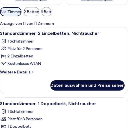
Verfügbare
Alle Zimmer
2 Betten
1 Bett
Filter
für
Anzeige von 11 von 11 Zimmern
Zimmer
Alle
Ein Hotelzimmer mit zwei Betten, eine
5
Standardzimmer, 2 Einzelbetten, Nichtraucher
Fotos
1 Schlafzimmer
für
Platz für 2 Personen
Standardzimmer,
2 Einzelbetten,
2 Einzelbetten
Nichtraucher
Kostenloses WLAN
anzeigen
Weitere
Weitere Details
Details
für
Daten auswählen und Preise sehen
Standardzimmer,
2 Einzelbetten,
Nichtraucher
Alle
Ein Hotelzimmer mit Bett, Schreibtisc
4
Standardzimmer, 1 Doppelbett, Nichtraucher
Fotos
1 Schlafzimmer
für
Platz für 3 Personen
Standardzimmer,
1
1 Doppelbett