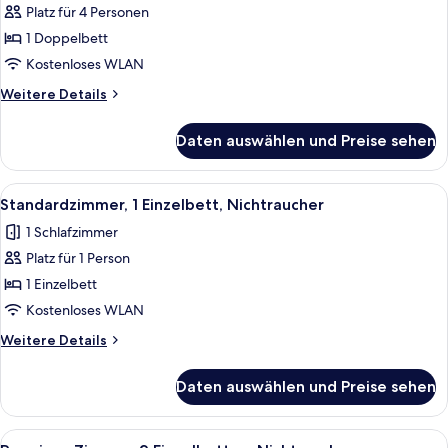
Platz für 4 Personen
Junior-
Suite,
1 Doppelbett
1
Kostenloses WLAN
Doppelbett,
Weitere
Weitere Details
Nichtraucher
Details
(with
für
Daten auswählen und Preise sehen
Junior-
Sofabed)
Suite,
anzeigen
1
Alle
Ein Einzelbett mit Holz Kopfteil, ein 
3
Doppelbett,
Standardzimmer, 1 Einzelbett, Nichtraucher
Fotos
Nichtraucher
1 Schlafzimmer
(with
für
Sofabed)
Platz für 1 Person
Standardzimmer,
1 Einzelbett,
1 Einzelbett
Nichtraucher
Kostenloses WLAN
anzeigen
Weitere
Weitere Details
Details
für
Daten auswählen und Preise sehen
Standardzimmer,
1 Einzelbett,
Nichtraucher
Alle
Ein modernes Hotelzimmer mit einem H
5