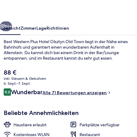
Hotel
Olsztyn
Old
rück
Weiter
Town
50+
Übersicht
Zimmer
Lage
Richtlinien
Best Western Plus Hotel Olsztyn Old Town liegt in der Nähe eines
Bahnhofs und garantiert einen wunderbaren Aufenthalt in
Allenstein. Du kannst dich bei einem Drink in der Bar/Lounge
entspannen, und im Restaurant kannst du sehr gut essen.
Der
88 €
aktuelle
inkl. Steuern & Gebühren
Preis
6. Sept.–7. Sept.
beträgt
Bewertungen
Wunderbar
9,2
Bar (in der Unterkunft)
Alle 71 Bewertungen anzeigen
88 €.
9,2 von 10.
Beliebte Annehmlichkeiten
Haustiere erlaubt
Parkplätze verfügbar
Kostenloses WLAN
Restaurant