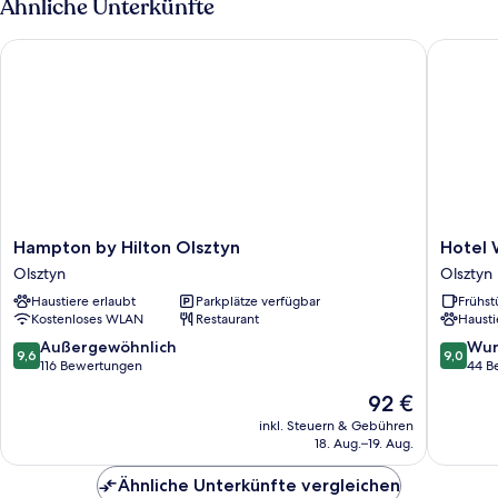
Ähnliche Unterkünfte
Smoking,Premium
Room,Flat
Hampton by Hilton Olsztyn
Hotel Wi
Screen
Television,Work
Desk,Air-
Conditioned,Coffee
and
Tea
Maker
Hampton
Hotel
Hampton by Hilton Olsztyn
Hotel 
by
Wileński
Olsztyn
Olsztyn
Hilton
Olsztyn
Haustiere erlaubt
Parkplätze verfügbar
Frühst
Olsztyn
Kostenloses WLAN
Restaurant
Hausti
Olsztyn
9.6
9.0
Außergewöhnlich
Wun
9,6
9,0
von
von
116 Bewertungen
44 B
10,
10,
Der
92 €
Außergewöhnlich,
Wunder
Preis
116
44
inkl. Steuern & Gebühren
beträgt
18. Aug.–19. Aug.
Bewertungen
Bewert
92 €
Ähnliche Unterkünfte vergleichen