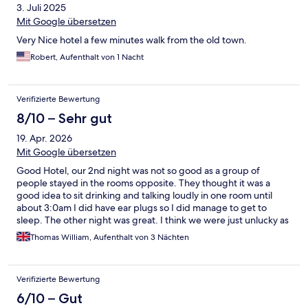
3. Juli 2025
Mit Google übersetzen
Very Nice hotel a few minutes walk from the old town.
Robert, Aufenthalt von 1 Nacht
Verifizierte Bewertung
8/10 – Sehr gut
19. Apr. 2026
Mit Google übersetzen
Good Hotel, our 2nd night was not so good as a group of
people stayed in the rooms opposite. They thought it was a
good idea to sit drinking and talking loudly in one room until
about 3:0am I did have ear plugs so I did manage to get to
sleep. The other night was great. I think we were just unlucky as
our 2nd night was a Friday night. Overall we really enjoyed
Thomas William, Aufenthalt von 3 Nächten
staying there.
Verifizierte Bewertung
6/10 – Gut