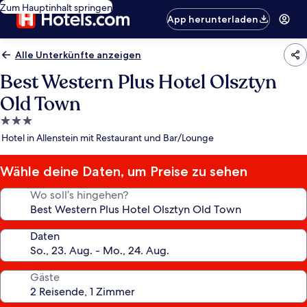
Zum Hauptinhalt springen
App herunterladen
Alle Unterkünfte anzeigen
Best Western Plus Hotel Olsztyn
Old Town
3.0-
Sterne-
Hotel in Allenstein mit Restaurant und Bar/Lounge
Unterkunft
Wähle deine Daten, um Preise zu sehen
Wo soll’s hingehen?
Daten
Gäste