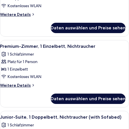
Doppelbett,
Kostenloses WLAN
Nichtraucher
Weitere
Weitere Details
anzeigen
Details
für
Daten auswählen und Preise sehen
Standardzimmer,
1
Doppelbett,
Alle
Ein Hotelzimmer mit einer Wandpaneel
4
Nichtraucher
Premium-Zimmer, 1 Einzelbett, Nichtraucher
Fotos
1 Schlafzimmer
für
Platz für 1 Person
Premium-
Zimmer,
1 Einzelbett
1 Einzelbett,
Kostenloses WLAN
Nichtraucher
Weitere
Weitere Details
anzeigen
Details
für
Daten auswählen und Preise sehen
Premium-
Zimmer,
1 Einzelbett,
Alle
Ein Hotelzimmer mit einem Bett, einem
4
Nichtraucher
Junior-Suite, 1 Doppelbett, Nichtraucher (with Sofabed)
Fotos
1 Schlafzimmer
für