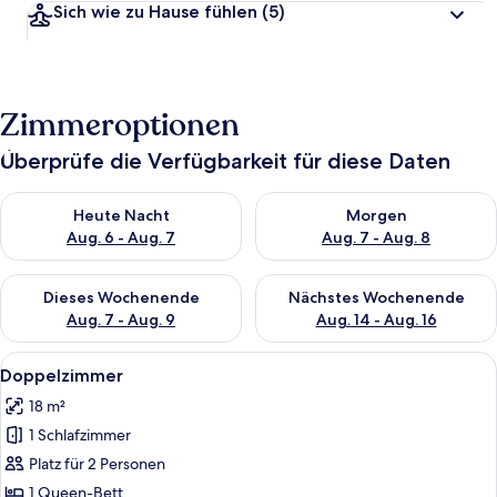
Sich wie zu Hause fühlen
(5)
Zimmeroptionen
Überprüfe die Verfügbarkeit für diese Daten
Überprüfe die Verfügbarkeit für heute Nacht, Aug. 6 - Aug. 7.
Überprüfe die Verfügbarkeit f
Heute Nacht
Morgen
Aug. 6 - Aug. 7
Aug. 7 - Aug. 8
Überprüfe die Verfügbarkeit für dieses Wochenende, Aug. 7 - 
Überprüfe die Verfügbarkeit f
Dieses Wochenende
Nächstes Wochenende
Aug. 7 - Aug. 9
Aug. 14 - Aug. 16
Alle
Ein Hotelzimmer mit einem hölzernen 
5
Doppelzimmer
Fotos
18 m²
für
1 Schlafzimmer
Doppelzimmer
anzeigen
Platz für 2 Personen
1 Queen-Bett