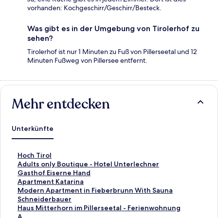
vorhanden: Kochgeschirr/Geschirr/Besteck.
Was gibt es in der Umgebung von Tirolerhof zu
sehen?
Tirolerhof ist nur 1 Minuten zu Fuß von Pillerseetal und 12
Minuten Fußweg von Pillersee entfernt.
Mehr entdecken
Unterkünfte
L
Hoch Tirol
i
L
Adults only Boutique - Hotel Unterlechner
n
i
L
Gasthof Eiserne Hand
k
n
i
L
Apartment Katarina
,
k
n
i
L
Modern Apartment in Fieberbrunn With Sauna
d
,
k
n
i
L
Schneiderbauer
e
d
,
k
n
i
L
Haus Mitterhorn im Pillerseetal - Ferienwohnung
r
e
d
,
k
n
i
A