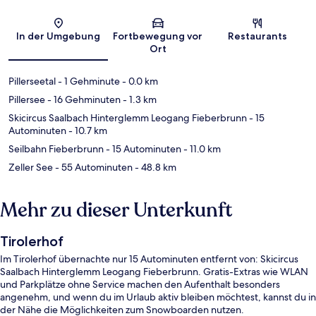
Karte
In der Umgebung
Fortbewegung vor
Restaurants
Ort
Pillerseetal
- 1 Gehminute
- 0.0 km
Pillersee
- 16 Gehminuten
- 1.3 km
Skicircus Saalbach Hinterglemm Leogang Fieberbrunn
- 15
Autominuten
- 10.7 km
Seilbahn Fieberbrunn
- 15 Autominuten
- 11.0 km
Zeller See
- 55 Autominuten
- 48.8 km
Mehr zu dieser Unterkunft
Tirolerhof
Im Tirolerhof übernachte nur 15 Autominuten entfernt von: Skicircus
Saalbach Hinterglemm Leogang Fieberbrunn. Gratis-Extras wie WLAN
und Parkplätze ohne Service machen den Aufenthalt besonders
angenehm, und wenn du im Urlaub aktiv bleiben möchtest, kannst du in
der Nähe die Möglichkeiten zum Snowboarden nutzen.