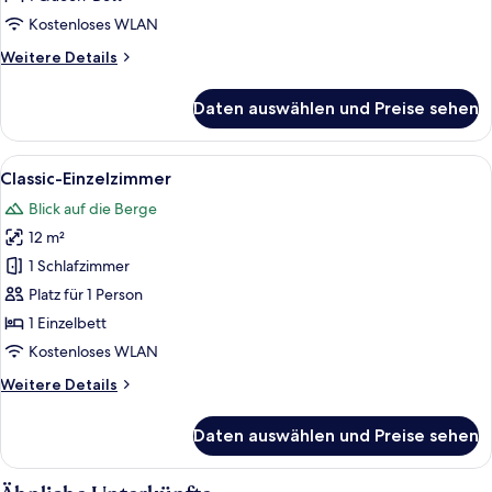
Kostenloses WLAN
Weitere
Weitere Details
Details
für
Daten auswählen und Preise sehen
Doppelzimmer
Alle
Ein Einzelbett mit Holz-Kopfteil, ein S
5
Classic-Einzelzimmer
Fotos
Blick auf die Berge
für
12 m²
Classic-
Einzelzimmer
1 Schlafzimmer
anzeigen
Platz für 1 Person
1 Einzelbett
Kostenloses WLAN
Weitere
Weitere Details
Details
für
Daten auswählen und Preise sehen
Classic-
Einzelzimmer