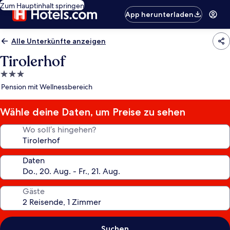
Zum Hauptinhalt springen
App herunterladen
Alle Unterkünfte anzeigen
Tirolerhof
3.0-
Sterne-
Pension mit Wellnessbereich
Unterkunft
Wähle deine Daten, um Preise zu sehen
Wo soll’s hingehen?
Daten
Gäste
Suchen