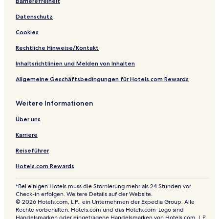
c
o
h
u
Barrierefreiheit
t
t
e
w
Datenschutz
i
e
r
i
o
l
r
Cookies
n
t
b
Rechtliche Hinweise/Kontakt
y
W
Inhaltsrichtlinien und Melden von Inhalten
y
Allgemeine Geschäftsbedingungen für Hotels.com Rewards
n
d
h
Weitere Informationen
a
m
Über uns
Karriere
Reiseführer
Hotels.com Rewards
*Bei einigen Hotels muss die Stornierung mehr als 24 Stunden vor
Check-in erfolgen. Weitere Details auf der Website.
© 2026 Hotels.com, L.P., ein Unternehmen der Expedia Group. Alle
Rechte vorbehalten. Hotels.com und das Hotels.com-Logo sind
Handelsmarken oder eingetragene Handelsmarken von Hotels.com, L.P.