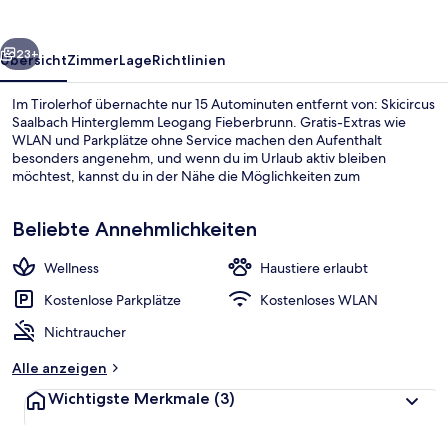
rück
Weiter
23+
Übersicht
Zimmer
Lage
Richtlinien
Im Tirolerhof übernachte nur 15 Autominuten entfernt von: Skicircus
Saalbach Hinterglemm Leogang Fieberbrunn. Gratis-Extras wie
WLAN und Parkplätze ohne Service machen den Aufenthalt
besonders angenehm, und wenn du im Urlaub aktiv bleiben
möchtest, kannst du in der Nähe die Möglichkeiten zum
Snowboarden nutzen.
Beliebte Annehmlichkeiten
Wellness
Haustiere erlaubt
Fassade der Unterkunft – Abend/Nac
Kostenlose Parkplätze
Kostenloses WLAN
Nichtraucher
Alle anzeigen
Wichtigste Merkmale
(3)