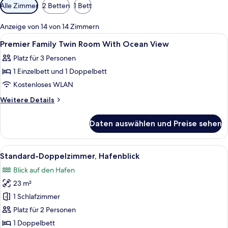
Verfügbare
Alle Zimmer
2 Betten
1 Bett
Filter
für
Anzeige von 14 von 14 Zimmern
Zimmer
Alle
Schreibtisch, laptopgeeigneter Arbei
9
Premier Family Twin Room With Ocean View
Fotos
Platz für 3 Personen
für
1 Einzelbett und 1 Doppelbett
Premier
Family
Kostenloses WLAN
Twin
Weitere
Weitere Details
Room
Details
für
With
Daten auswählen und Preise sehen
Premier
Ocean
Family
View
Twin
Alle
Ein modernes Hotelzimmer mit einem g
7
anzeigen
Room
Standard-Doppelzimmer, Hafenblick
Fotos
With
Blick auf den Hafen
Ocean
für
View
23 m²
Standard-
Doppelzimmer,
1 Schlafzimmer
Hafenblick
Platz für 2 Personen
anzeigen
1 Doppelbett