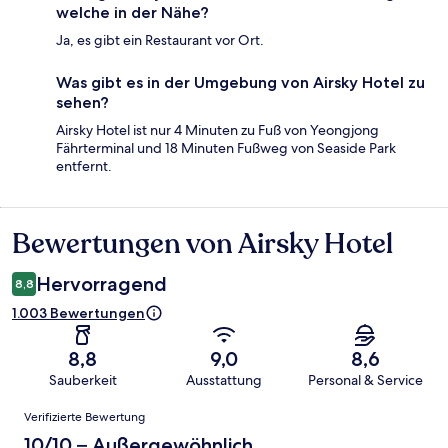
welche in der Nähe?
Ja, es gibt ein Restaurant vor Ort.
Was gibt es in der Umgebung von Airsky Hotel zu
sehen?
Airsky Hotel ist nur 4 Minuten zu Fuß von Yeongjong
Fährterminal und 18 Minuten Fußweg von Seaside Park
entfernt.
Bewertungen von Airsky Hotel
Bewertungen
Hervorragend
8,8
1.003 Bewertungen
8,8
9,0
8,6
Sauberkeit
Ausstattung
Personal & Service
Bewertungen
Verifizierte Bewertung
10/10 – Außergewöhnlich