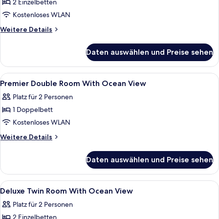
Park
2 Einzelbetten
Ocean
Kostenloses WLAN
View/Terrace
Weitere
Weitere Details
(Pet
Details
Room,
für
Daten auswählen und Preise sehen
Premier
Dog
Twin
Only)
Pet
Alle
Schreibtisch, laptopgeeigneter Arbei
anzeigen
9
Room,
Premier Double Room With Ocean View
Fotos
Park
Platz für 2 Personen
Ocean
für
View/Terrace
1 Doppelbett
Premier
(Pet
Double
Kostenloses WLAN
Room,
Room
Dog
Weitere
Weitere Details
Only)
With
Details
für
Ocean
Daten auswählen und Preise sehen
Premier
View
Double
anzeigen
Room
Alle
Schreibtisch, laptopgeeigneter Arbei
3
With
Deluxe Twin Room With Ocean View
Fotos
Ocean
Platz für 2 Personen
View
für
2 Einzelbetten