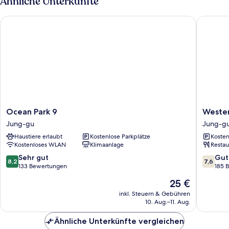
Ähnliche Unterkünfte
Harbor
View
Ocean Park 9
Western 
Ocean
Western
Ocean Park 9
Wester
Park
Grace
Jung-gu
Jung-g
9
Hotel
Haustiere erlaubt
Kostenlose Parkplätze
Kosten
Jung-
Jung-
Kostenloses WLAN
Klimaanlage
Restau
gu
gu
8.2
7.6
Sehr gut
Gut
8,2
7,6
von
von
133 Bewertungen
185 
10,
10,
Der
25 €
Sehr
Gut,
Preis
gut,
185
inkl. Steuern & Gebühren
beträgt
10. Aug.–11. Aug.
133
Bewert
25 €
Bewertungen
Ähnliche Unterkünfte vergleichen