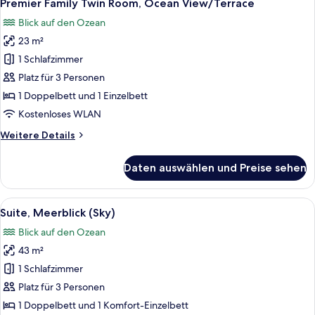
7
Ocean
Premier Family Twin Room, Ocean View/Terrace
Fotos
View/Terrace)
Blick auf den Ozean
für
23 m²
Premier
Family
1 Schlafzimmer
Twin
Platz für 3 Personen
Room,
1 Doppelbett und 1 Einzelbett
Ocean
Kostenloses WLAN
View/Terrace
Weitere
Weitere Details
anzeigen
Details
für
Daten auswählen und Preise sehen
Premier
Family
Twin
Alle
Ein Hotelzimmer mit Sofa, Ohrensessel 
8
Room,
Suite, Meerblick (Sky)
Fotos
Ocean
Blick auf den Ozean
View/Terrace
für
43 m²
Suite,
Meerblick
1 Schlafzimmer
(Sky)
Platz für 3 Personen
anzeigen
1 Doppelbett und 1 Komfort-Einzelbett