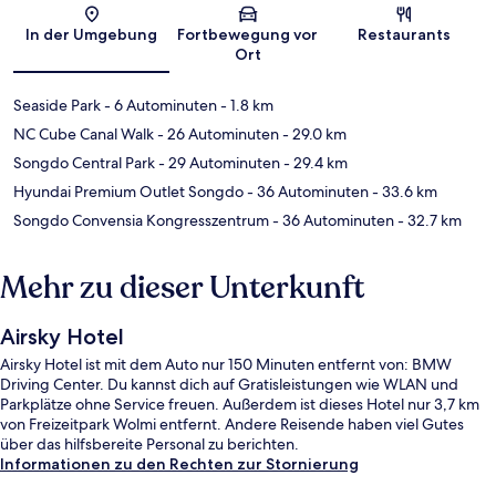
Karte
In der Umgebung
Fortbewegung vor
Restaurants
Ort
Seaside Park
- 6 Autominuten
- 1.8 km
NC Cube Canal Walk
- 26 Autominuten
- 29.0 km
Songdo Central Park
- 29 Autominuten
- 29.4 km
Hyundai Premium Outlet Songdo
- 36 Autominuten
- 33.6 km
Songdo Convensia Kongresszentrum
- 36 Autominuten
- 32.7 km
Mehr zu dieser Unterkunft
Airsky Hotel
Airsky Hotel ist mit dem Auto nur 150 Minuten entfernt von: BMW
Driving Center. Du kannst dich auf Gratisleistungen wie WLAN und
Parkplätze ohne Service freuen. Außerdem ist dieses Hotel nur 3,7 km
von Freizeitpark Wolmi entfernt. Andere Reisende haben viel Gutes
über das hilfsbereite Personal zu berichten.
Informationen zu den Rechten zur Stornierung