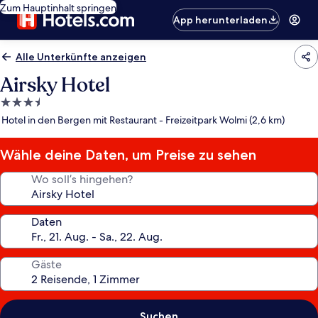
Zum Hauptinhalt springen
App herunterladen
Alle Unterkünfte anzeigen
Airsky Hotel
3.5-
Sterne-
Hotel in den Bergen mit Restaurant - Freizeitpark Wolmi (2,6 km)
Unterkunft
Wähle deine Daten, um Preise zu sehen
Wo soll’s hingehen?
Daten
Gäste
Suchen