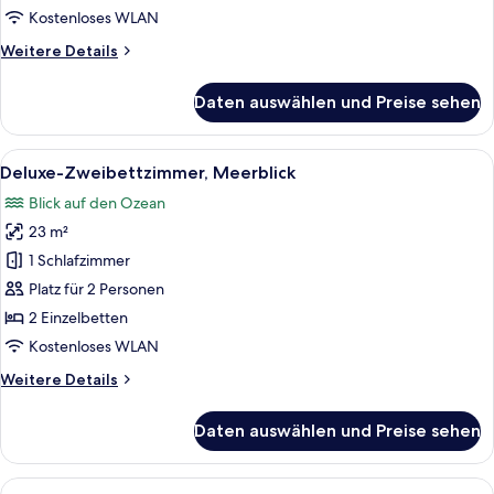
Kostenloses WLAN
Weitere
Weitere Details
Details
für
Daten auswählen und Preise sehen
Standard-
Doppelzimmer,
Hafenblick
Alle
Ein Hotelzimmer mit zwei Betten, eine
7
Deluxe-Zweibettzimmer, Meerblick
Fotos
Blick auf den Ozean
für
23 m²
Deluxe-
Zweibettzimmer,
1 Schlafzimmer
Meerblick
Platz für 2 Personen
anzeigen
2 Einzelbetten
Kostenloses WLAN
Weitere
Weitere Details
Details
für
Daten auswählen und Preise sehen
Deluxe-
Zweibettzimmer,
Meerblick
Alle
Ein Hotelzimmer mit einem großen Bett