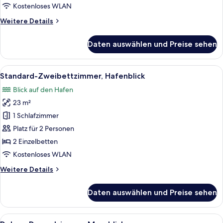
Kostenloses WLAN
Weitere
Weitere Details
Details
für
Daten auswählen und Preise sehen
Suite,
Meerblick
(Sky)
Alle
Ein Hotelzimmer mit zwei Betten, eine
9
Standard-Zweibettzimmer, Hafenblick
Fotos
Blick auf den Hafen
für
23 m²
Standard-
Zweibettzimmer,
1 Schlafzimmer
Hafenblick
Platz für 2 Personen
anzeigen
2 Einzelbetten
Kostenloses WLAN
Weitere
Weitere Details
Details
für
Daten auswählen und Preise sehen
Standard-
Zweibettzimmer,
Hafenblick
Alle
Ein modernes Hotelzimmer mit einem g
8