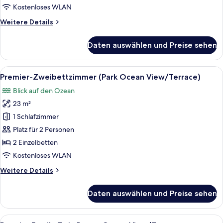
anzeigen
Kostenloses WLAN
Weitere
Weitere Details
Details
für
Daten auswählen und Preise sehen
Premier-
Doppelzimmer,
Meerblick
Alle
Eine Küstenlandschaft mit einer Brüc
9
(Terrace)
Premier-Zweibettzimmer (Park Ocean View/Terrace)
Fotos
Blick auf den Ozean
für
23 m²
Premier-
Zweibettzimmer
1 Schlafzimmer
(Park
Platz für 2 Personen
Ocean
2 Einzelbetten
View/Terrace)
Kostenloses WLAN
anzeigen
Weitere
Weitere Details
Details
für
Daten auswählen und Preise sehen
Premier-
Zweibettzimmer
(Park
Alle
Ein Hotelzimmer mit zwei Betten, einem