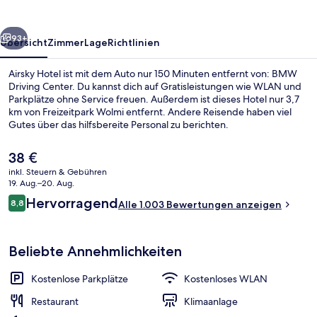
rück
Weiter
93+
Übersicht
Zimmer
Lage
Richtlinien
Airsky Hotel ist mit dem Auto nur 150 Minuten entfernt von: BMW
Driving Center. Du kannst dich auf Gratisleistungen wie WLAN und
Parkplätze ohne Service freuen. Außerdem ist dieses Hotel nur 3,7
km von Freizeitpark Wolmi entfernt. Andere Reisende haben viel
Gutes über das hilfsbereite Personal zu berichten.
Der
38 €
aktuelle
inkl. Steuern & Gebühren
Preis
19. Aug.–20. Aug.
Ausblick vom Zimmer
beträgt
Bewertungen
Hervorragend
8,8
Alle 1.003 Bewertungen anzeigen
38 €.
8,8 von 10.
Beliebte Annehmlichkeiten
Kostenlose Parkplätze
Kostenloses WLAN
Restaurant
Klimaanlage