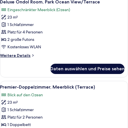
8
Deluxe Ondol Room, Park Ocean View/Terrace
Fotos
Eingeschränkter Meerblick (Ozean)
für
23 m²
Deluxe
Ondol
1 Schlafzimmer
Room,
Platz für 4 Personen
Park
2 große Futons
Ocean
Kostenloses WLAN
View/Terrace
Weitere
Weitere Details
anzeigen
Details
für
Daten auswählen und Preise sehen
Deluxe
Ondol
Room,
Alle
Blick auf die Küste mit einem traditi
7
Park
Premier-Doppelzimmer, Meerblick (Terrace)
Fotos
Ocean
Blick auf den Ozean
View/Terrace
für
23 m²
Premier-
Doppelzimmer,
1 Schlafzimmer
Meerblick
Platz für 2 Personen
(Terrace)
1 Doppelbett