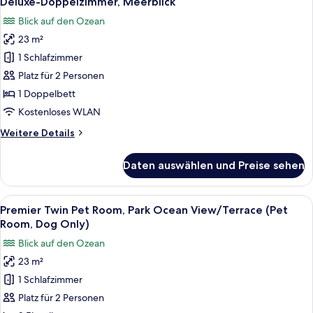
Deluxe-Doppelzimmer, Meerblick
Fotos
Blick auf den Ozean
für
23 m²
Deluxe-
Doppelzimmer,
1 Schlafzimmer
Meerblick
Platz für 2 Personen
anzeigen
1 Doppelbett
Kostenloses WLAN
Weitere
Weitere Details
Details
für
Daten auswählen und Preise sehen
Deluxe-
Doppelzimmer,
Meerblick
Alle
Ein Hotelzimmer mit zwei Betten, einem
6
Premier Twin Pet Room, Park Ocean View/Terrace (Pet
Fotos
Room, Dog Only)
für
Blick auf den Ozean
Premier
23 m²
Twin
1 Schlafzimmer
Pet
Room,
Platz für 2 Personen