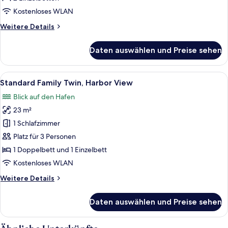
Deluxe
Twin
Kostenloses WLAN
Room
Weitere
Weitere Details
With
Details
für
Ocean
Daten auswählen und Preise sehen
Deluxe
View
Twin
anzeigen
Room
Alle
Ein Hotelzimmer mit großem Fenster, 
5
With
Standard Family Twin, Harbor View
Fotos
Ocean
Blick auf den Hafen
View
für
23 m²
Standard
Family
1 Schlafzimmer
Twin,
Platz für 3 Personen
Harbor
1 Doppelbett und 1 Einzelbett
View
Kostenloses WLAN
anzeigen
Weitere
Weitere Details
Details
für
Daten auswählen und Preise sehen
Standard
Family
Twin,