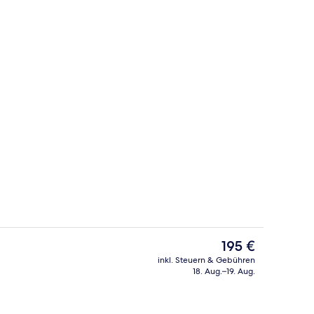
Rezeption
Der
195 €
aktuelle
inkl. Steuern & Gebühren
Preis
18. Aug.–19. Aug.
lzimmer, 2 Einzelbetten | Blick vom Balkon
Wohnbereich | Flachbildfernseher
beträgt
195 €.