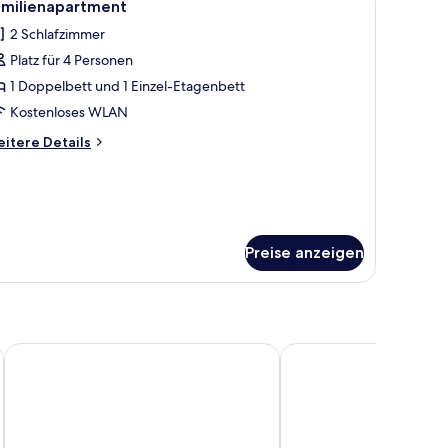
1
amilienapartment
otos
2 Schlafzimmer
ür
Platz für 4 Personen
amilienapartment
nzeigen
1 Doppelbett und 1 Einzel-Etagenbett
Kostenloses WLAN
itere
itere Details
tails
r
milienapartment
Preise anzeigen
Emma's B&B LUNGERN - Self Check-in Hotel
Hotel Bären Guttannen