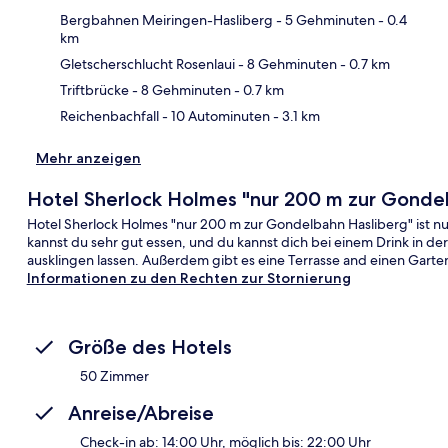
Bergbahnen Meiringen-Hasliberg
- 5 Gehminuten
- 0.4
km
Kar
Gletscherschlucht Rosenlaui
- 8 Gehminuten
- 0.7 km
Triftbrücke
- 8 Gehminuten
- 0.7 km
Reichenbachfall
- 10 Autominuten
- 3.1 km
Mehr anzeigen
Hotel Sherlock Holmes "nur 200 m zur Gonde
Hotel Sherlock Holmes "nur 200 m zur Gondelbahn Hasliberg" ist nu
kannst du sehr gut essen, und du kannst dich bei einem Drink in d
ausklingen lassen. Außerdem gibt es eine Terrasse and einen Garte
Informationen zu den Rechten zur Stornierung
Größe des Hotels
50 Zimmer
Anreise/Abreise
Check-in ab: 14:00 Uhr, möglich bis: 22:00 Uhr