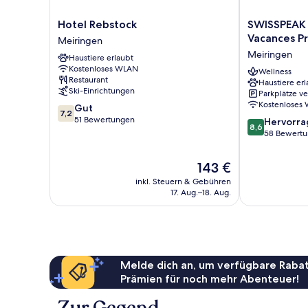
Hotel
SWISSPEAK
Hotel Rebstock
SWISSPEAK 
Rebstock
Resorts
Vacances P
Meiringen
Meiringen
by
Meiringen
Haustiere erlaubt
Pierre
Kostenloses WLAN
&
Wellness
Restaurant
Haustiere erl
Vacances
Ski-Einrichtungen
Parkplätze v
Premium
Kostenloses
7.2
Gut
Meiringen
7,2
von
51 Bewertungen
8.6
Meiringen
Hervorr
8,6
10,
von
58 Bewert
Gut,
10,
51
Hervorragend
Der
143 €
Bewertungen
58
Preis
inkl. Steuern & Gebühren
Bewertungen
beträgt
17. Aug.–18. Aug.
143 €
Melde dich an, um verfügbare Rabat
Prämien für noch mehr Abenteuer!