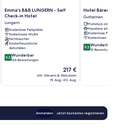
Emma's
Hotel
Emma's B&B LUNGERN - Self
Hotel Bären Guttan
B&B
Bären
Check-in Hotel
Guttannen
LUNGERN
Guttannen
Lungern
Frühstück inbegriffen
-
Guttannen
Haustiere erlaubt
Self
Kostenlose Parkplätze
Kostenlose Parkplätze
Kostenloses WLAN
Check-
Kostenloses WLAN
Nichtraucher
in
Kinderfreundliche
9.2
Wunderbar
Hotel
9,2
Aktivitäten
von
15 Bewertungen
Lungern
9.2
10,
Wunderbar
9,2
von
Wunderbar,
164 Bewertungen
10,
15
Der
217 €
Wunderbar,
Bewertungen
Preis
164
inkl. Steuern & Gebühren
inkl. S
beträgt
19. Aug.–20. Aug.
Bewertungen
217 €
Anmelden
Jetzt kostenlos registrieren