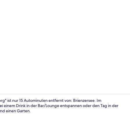
Restaurant
g" ist nur 15 Autominuten entfernt von: Brienzersee. Im
bei einem Drink in der Bar/Lounge entspannen oder den Tag in der
and einen Garten.
Deluxe-Doppe