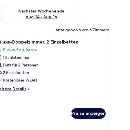
es Wochenende, Aug. 7 - Aug. 9.
Überprüfe die Verfügbarkeit für nächstes Wochenende, Aug. 1
Nächstes Wochenende
Aug. 14 - Aug. 16
Anzeige von 6 von 6 Zimmern
nster.
e in einem Zimmer mit Holzboden und einem Nachttisch.
le
Ein Hotelzimmer mit einem Doppelbett, zwei N
10
eluxe-Doppelzimmer, 2 Einzelbetten
otos
Blick auf die Berge
ür
1 Schlafzimmer
eluxe-
oppelzimmer,
Platz für 2 Personen
 Einzelbetten
2 Einzelbetten
nzeigen
Kostenloses WLAN
itere
itere Details
tails
r
luxe-
ppelzimmer,
Preise anzeigen
Einzelbetten
 in einem Hotelzimmer.
le
Ein Hotelzimmer mit einer Couch, zwei Sessel