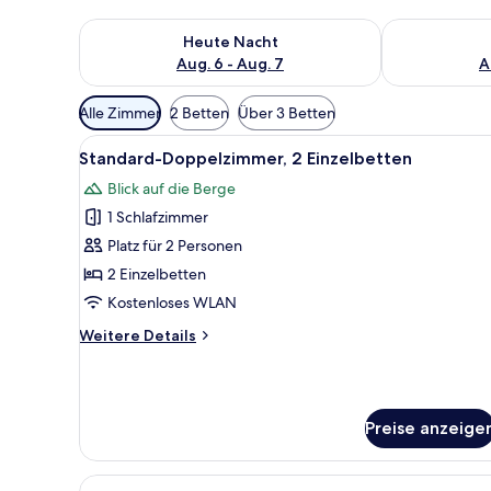
Überprüfe die Verfügbarkeit für heute Nacht, Aug. 6
Überprüfe die
Heute Nacht
Aug. 6 - Aug. 7
A
Verfügbare
Alle Zimmer
2 Betten
Über 3 Betten
Filter
Alle
Ein Schlafzimmer mit einem höl
für
9
Standard-Doppelzimmer, 2 Einzelbetten
Fotos
Zimmer
Blick auf die Berge
für
1 Schlafzimmer
Standard-
Doppelzimmer,
Platz für 2 Personen
2 Einzelbetten
2 Einzelbetten
anzeigen
Kostenloses WLAN
Weitere
Weitere Details
Details
für
Standard-
Doppelzimmer,
Preise anzeige
2 Einzelbetten
Alle
Familienzimmer | Schreibtisch,