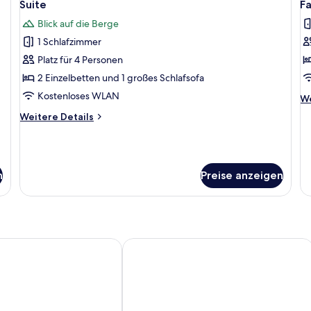
1
Suite
F
Fotos
F
Blick auf die Berge
für
f
1 Schlafzimmer
Suite
F
anzeigen
a
Platz für 4 Personen
2 Einzelbetten und 1 großes Schlafsofa
Kostenloses WLAN
We
We
De
Weitere
Weitere Details
fü
Details
Fa
für
Suite
n
Preise anzeigen
sorts by Pierre & Vacances Premium Meiringen
Parkhotel du Sauvage