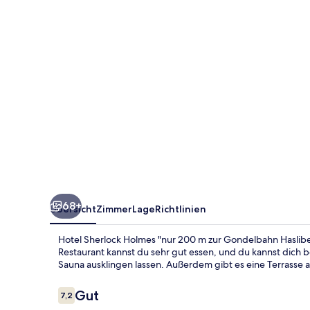
200
m
zur
Gondelbahn
Hasliberg"
68+
Übersicht
Zimmer
Lage
Richtlinien
Hotel Sherlock Holmes "nur 200 m zur Gondelbahn Hasliber
Restaurant kannst du sehr gut essen, und du kannst dich 
Sauna ausklingen lassen. Außerdem gibt es eine Terrasse 
Bewertungen
Gut
7,2
7,2 von 10.