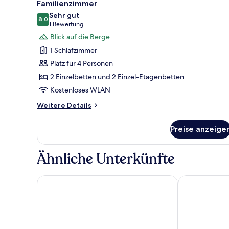
13
Familienzimmer
Fotos
Sehr gut
für
8,0
8,0 von 10
(1
1 Bewertung
Familienzimmer
Bewertung)
Blick auf die Berge
anzeigen
1 Schlafzimmer
Platz für 4 Personen
2 Einzelbetten und 2 Einzel-Etagenbetten
Kostenloses WLAN
Weitere
Weitere Details
Details
für
Preise anzeige
Familienzimmer
Ähnliche Unterkünfte
Hotel Rebstock
SWISSPEAK Re