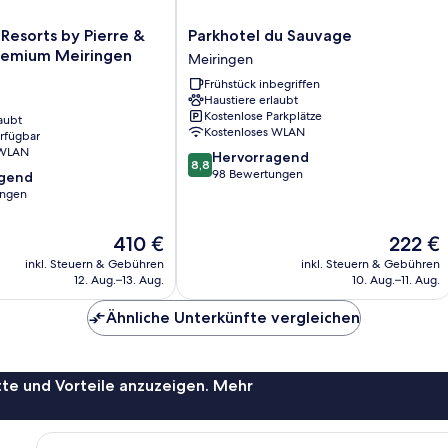
Parkhotel
Resorts by Pierre &
Parkhotel du Sauvage
du
remium Meiringen
Meiringen
Sauvage
Frühstück inbegriffen
Meiringen
Haustiere erlaubt
Kostenlose Parkplätze
aubt
Kostenloses WLAN
erfügbar
 WLAN
8.8
Hervorragend
8,8
von
98 Bewertungen
agend
10,
ungen
Hervorragend,
98
,
Der
Der
410 €
222 €
Bewertungen
Preis
Preis
inkl. Steuern & Gebühren
inkl. Steuern & Gebühren
beträgt
beträgt
12. Aug.–13. Aug.
10. Aug.–11. Aug.
410 €
222 €
Ähnliche Unterkünfte vergleichen
te und Vorteile anzuzeigen. Mehr