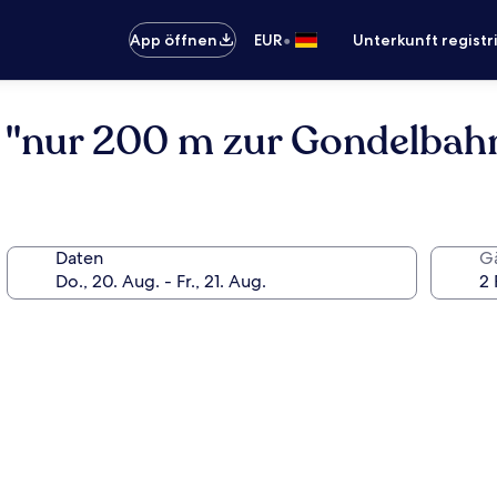
•
App öffnen
EUR
Unterkunft registr
 "nur 200 m zur Gondelbahn
Daten
G