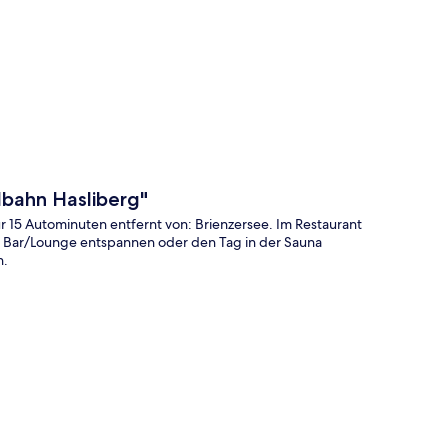
te
lbahn Hasliberg"
r 15 Autominuten entfernt von: Brienzersee. Im Restaurant
er Bar/Lounge entspannen oder den Tag in der Sauna
n.