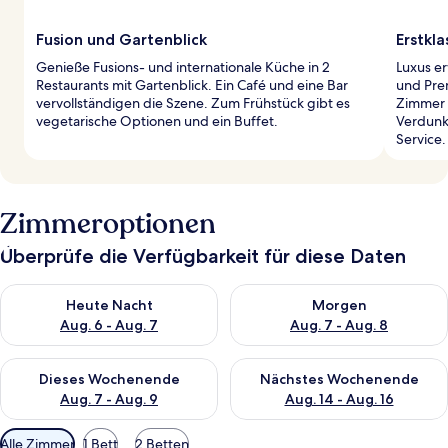
Fusion und Gartenblick
Erstkl
Genieße Fusions- und internationale Küche in 2
Luxus er
Restaurants mit Gartenblick. Ein Café und eine Bar
und Pre
vervollständigen die Szene. Zum Frühstück gibt es
Zimmer 
vegetarische Optionen und ein Buffet.
Verdunk
Service.
Zimmeroptionen
Überprüfe die Verfügbarkeit für diese Daten
Überprüfe die Verfügbarkeit für heute Nacht, Aug. 6 - Aug. 7.
Überprüfe die Verfügbarkeit f
Heute Nacht
Morgen
Aug. 6 - Aug. 7
Aug. 7 - Aug. 8
Überprüfe die Verfügbarkeit für dieses Wochenende, Aug. 7 - 
Überprüfe die Verfügbarkeit f
Dieses Wochenende
Nächstes Wochenende
Aug. 7 - Aug. 9
Aug. 14 - Aug. 16
Verfügbare
Alle Zimmer
1 Bett
2 Betten