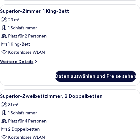
Queen-
Alle
Ein Hotelzimmer mit einem großen Bet
5
Bett
Superior-Zimmer, 1 King-Bett
Fotos
(Express
23 m²
Room)
für
1 Schlafzimmer
Superior-
Zimmer,
Platz für 2 Personen
1 King-
1 King-Bett
Bett
Kostenloses WLAN
anzeigen
Weitere
Weitere Details
Details
für
Daten auswählen und Preise sehen
Superior-
Zimmer,
1 King-
Alle
Ein Hotelzimmer mit zwei Betten, eine
5
Bett
Superior-Zweibettzimmer, 2 Doppelbetten
Fotos
31 m²
für
1 Schlafzimmer
Superior-
Zweibettzimmer,
Platz für 4 Personen
2 Doppelbetten
2 Doppelbetten
anzeigen
Kostenloses WLAN