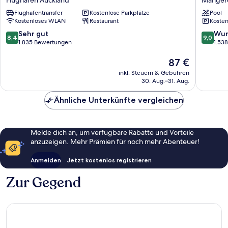
Flughafen Auckland
Manger
Auckland
Aucklan
Flughafentransfer
Kostenlose Parkplätze
Pool
Airport
Airport
Kostenloses WLAN
Restaurant
Kosten
Flughafen
Manger
Auckland
8.4
9.0
Sehr gut
Wun
8,4
9,0
von
von
1.835 Bewertungen
1.53
10,
10,
Sehr
Der
Wunder
87 €
gut,
Preis
1.538
inkl. Steuern & Gebühren
1.835
beträgt
Bewert
30. Aug.–31. Aug.
Bewertungen
87 €
Ähnliche Unterkünfte vergleichen
Melde dich an, um verfügbare Rabatte und Vorteile
anzuzeigen. Mehr Prämien für noch mehr Abenteuer!
Anmelden
Jetzt kostenlos registrieren
Zur Gegend