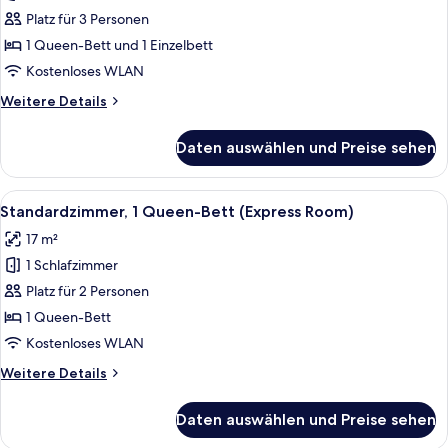
Zimmer
Platz für 3 Personen
anzeigen
1 Queen-Bett und 1 Einzelbett
Kostenloses WLAN
Weitere
Weitere Details
Details
für
Daten auswählen und Preise sehen
Deluxe-
Zimmer
Alle
Ein Hotelzimmer mit Bett, Sessel, kle
4
Standardzimmer, 1 Queen-Bett (Express Room)
Fotos
17 m²
für
1 Schlafzimmer
Standardzimmer,
1
Platz für 2 Personen
Queen-
1 Queen-Bett
Bett
Kostenloses WLAN
(Express
Weitere
Weitere Details
Room)
Details
anzeigen
für
Daten auswählen und Preise sehen
Standardzimmer,
1