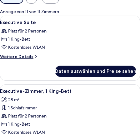
Filter
für
Anzeige von 11 von 11 Zimmern
Zimmer
Alle
Hochwertige Bettwaren, Daunenbettd
8
Executive Suite
Fotos
Platz für 2 Personen
für
1 King-Bett
Executive
Suite
Kostenloses WLAN
anzeigen
Weitere
Weitere Details
Details
für
Daten auswählen und Preise sehen
Executive
Suite
Alle
Ein Hotelzimmer mit einem großen Bett
6
Executive-Zimmer, 1 King-Bett
Fotos
28 m²
für
1 Schlafzimmer
Executive-
Zimmer,
Platz für 2 Personen
1 King-
1 King-Bett
Bett
Kostenloses WLAN
anzeigen