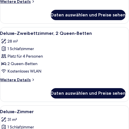
Weitere
Weitere Details
Details
für
Daten auswählen und Preise sehen
Executive-
Zimmer,
1 King-
Alle
Ein Hotelzimmer mit zwei Betten, einem
6
Bett
Deluxe-Zweibettzimmer, 2 Queen-Betten
Fotos
28 m²
für
1 Schlafzimmer
Deluxe-
Zweibettzimmer,
Platz für 4 Personen
2 Queen-
2 Queen-Betten
Betten
Kostenloses WLAN
anzeigen
Weitere
Weitere Details
Details
für
Daten auswählen und Preise sehen
Deluxe-
Zweibettzimmer,
2 Queen-
Alle
Ein Hotelzimmer mit zwei Betten, ein
5
Betten
Deluxe-Zimmer
Fotos
31 m²
für
1 Schlafzimmer
Deluxe-