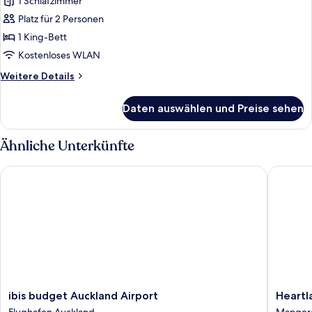
1 Schlafzimmer
Executive-
Suite,
Platz für 2 Personen
1 King-
1 King-Bett
Bett
Kostenloses WLAN
anzeigen
Weitere
Weitere Details
Details
für
Daten auswählen und Preise sehen
Executive-
Suite,
1 King-
Ähnliche Unterkünfte
Bett
ibis budget Auckland Airport
Heartlan
ibis
Heartla
ibis budget Auckland Airport
Heartl
budget
Hotel