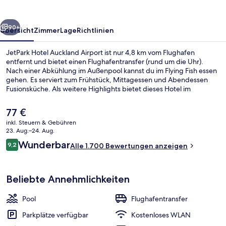
rück
Weiter
90+
Übersicht
Zimmer
Lage
Richtlinien
JetPark Hotel Auckland Airport ist nur 4,8 km vom Flughafen
entfernt und bietet einen Flughafentransfer (rund um die Uhr).
Nach einer Abkühlung im Außenpool kannst du im Flying Fish essen
gehen. Es serviert zum Frühstück, Mittagessen und Abendessen
Fusionsküche. Als weitere Highlights bietet dieses Hotel im
luxuriösen Stil eine Loungebar, einen Fitnessbereich und eine
Snackbar. Andere Reisende lieben die bequemen Betten und das
Der
77 €
hilfsbereite Personal.
aktuelle
inkl. Steuern & Gebühren
Preis
23. Aug.–24. Aug.
Unterkunftsgelände
beträgt
Bewertungen
Wunderbar
9,2
Alle 1.700 Bewertungen anzeigen
77 €.
9,2 von 10.
Beliebte Annehmlichkeiten
Pool
Flughafentransfer
Parkplätze verfügbar
Kostenloses WLAN