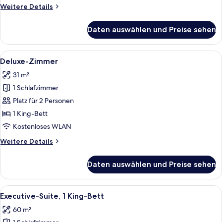
Room
Weitere
Weitere Details
anzeigen
Details
für
Daten auswählen und Preise sehen
Deluxe
King
Room
Alle
Ein Hotelzimmer mit einem Bett, einem
4
Deluxe-Zimmer
Fotos
31 m²
für
1 Schlafzimmer
Deluxe-
Zimmer
Platz für 2 Personen
anzeigen
1 King-Bett
Kostenloses WLAN
Weitere
Weitere Details
Details
für
Daten auswählen und Preise sehen
Deluxe-
Zimmer
Alle
Ein Hotelzimmer mit einem großen Bett
7
Executive-Suite, 1 King-Bett
Fotos
60 m²
für