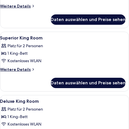
Weitere
Weitere Details
Details
für
Daten auswählen und Preise sehen
Superior-
Zweibettzimmer,
2 Doppelbetten
Alle
Hochwertige Bettwaren, Daunenbettd
4
Superior King Room
Fotos
Platz für 2 Personen
für
1 King-Bett
Superior
King
Kostenloses WLAN
Room
Weitere
Weitere Details
anzeigen
Details
für
Daten auswählen und Preise sehen
Superior
King
Room
Alle
Hochwertige Bettwaren, Daunenbettd
4
Deluxe King Room
Fotos
Platz für 2 Personen
für
1 King-Bett
Deluxe
King
Kostenloses WLAN