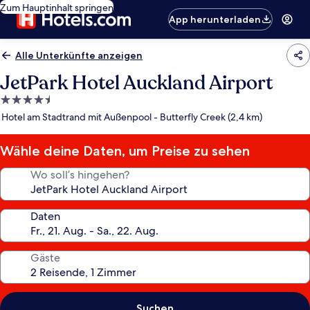
Zum Hauptinhalt springen
App herunterladen
Alle Unterkünfte anzeigen
JetPark Hotel Auckland Airport
4.5-
Sterne-
Hotel am Stadtrand mit Außenpool - Butterfly Creek (2,4 km)
Unterkunft
Wähle deine Daten, um Preise zu sehen
Wo soll’s hingehen?
Daten
Gäste
Suchen