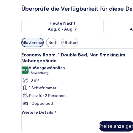
Überprüfe die Verfügbarkeit für diese D
Überprüfe die Verfügbarkeit für heute Nacht, Aug. 6
Überprüfe die
Heute Nacht
Aug. 6 - Aug. 7
A
Verfügbare
Alle Zimmer
1 Bett
2 Betten
Filter
Alle
Ein Hotelzimmer mit einem Bet
für
7
Economy Room, 1 Double Bed, Non Smoking im
Fotos
Zimmer
Nebengebäude
für
Außergewöhnlich
10,0
Economy
10,0 von 10
(1
1 Bewertung
Room,
Bewertung)
13 m²
1
1 Schlafzimmer
Double
Platz für 2 Personen
Bed,
1 Doppelbett
Non
Weitere
Smoking
Weitere Details
Details
im
für
Nebengebäude
Preise anzeige
Economy