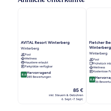
AVITAL Resort Winterberg
Fletcher Berg
AVITAL
Fletcher
AVITAL Resort Winterberg
Fletcher Be
Resort
Berghotel
Winterberg
Winterberg
Winterberg
Astenkrone
Winterberg
Pool
Winterberg
-
Wellness
Winterberg
Pool
Haustiere erlaubt
Frühstück inb
Winterberg
Parkplätze verfügbar
Wellness
Kostenlose P
8.6
Hervorragend
8,6
von
285 Bewertungen
8.8
Hervorr
8,8
10,
von
36 Bewert
Hervorragend,
10,
Der
85 €
285
Hervorragend
Preis
Bewertungen
36
inkl. Steuern & Gebühren
beträgt
6. Sept.–7. Sept.
Bewertungen
85 €