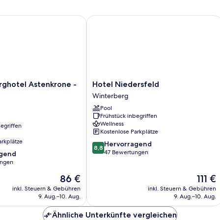
Rad
7
hotel Astenkrone - Winterberg
Hotel Niedersfeld
Hotel
rghotel Astenkrone -
Hotel Niedersfeld
Niedersfeld
Winterberg
Winterberg
Pool
Frühstück inbegriffen
Wellness
egriffen
Kostenlose Parkplätze
arkplätze
8.8
Hervorragend
8,8
von
47 Bewertungen
agend
10,
ungen
Hervorragend,
Der
Der
86 €
111 €
47
,
Preis
Preis
Bewertungen
inkl. Steuern & Gebühren
inkl. Steuern & Gebühren
beträgt
beträgt
9. Aug.–10. Aug.
9. Aug.–10. Aug.
86 €
111 €
Ähnliche Unterkünfte vergleichen