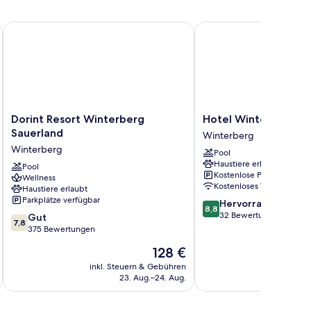
Dorint Resort Winterberg Sauerland
Hotel Winterberg Reso
Dorint
Hotel
Dorint Resort Winterberg
Hotel Winterberg Re
Resort
Winterberg
Sauerland
Winterberg
Winterberg
Resort
Winterberg
Pool
Sauerland
Winterberg
Haustiere erlaubt
Winterberg
Pool
Kostenlose Parkplätze
Wellness
Kostenloses WLAN
Haustiere erlaubt
Parkplätze verfügbar
8.8
Hervorragend
8,8
von
32 Bewertungen
7.8
Gut
7,8
10,
von
375 Bewertungen
Hervorragend,
10,
Der
128 €
32
Gut,
Preis
Bewertungen
375
inkl. Steuern & Gebühren
beträgt
23. Aug.–24. Aug.
Bewertungen
128 €