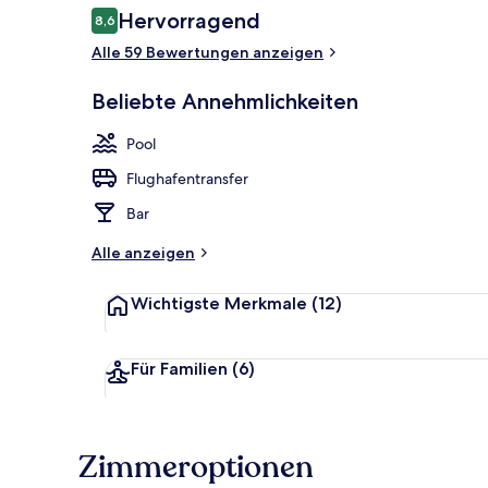
Bewertungen
Hervorragend
8,6
8,6 von 10.
Alle 59 Bewertungen anzeigen
Innenpool, L
Beliebte Annehmlichkeiten
Pool
Flughafentransfer
Bar
Alle anzeigen
Wichtigste Merkmale
(12)
Für Familien
(6)
Zimmeroptionen