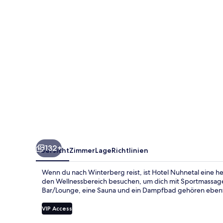
132+
Übersicht
Zimmer
Lage
Richtlinien
Wenn du nach Winterberg reist, ist Hotel Nuhnetal eine h
den Wellnessbereich besuchen, um dich mit Sportmassage
Bar/Lounge, eine Sauna und ein Dampfbad gehören ebenf
VIP Access