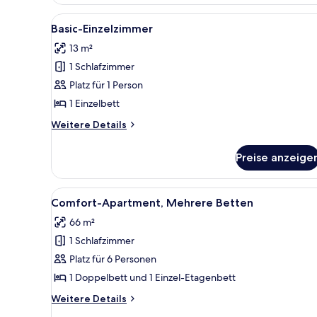
anzeigen
Room,
1
Alle
Ein Schlafzimmer mit einem Be
3
Double
Basic-Einzelzimmer
Fotos
Bed,
13 m²
Non
für
Smoking
1 Schlafzimmer
Basic-
im
Einzelzimmer
Platz für 1 Person
Nebengebäude
anzeigen
1 Einzelbett
Weitere
Weitere Details
Details
für
Preise anzeige
Basic-
Einzelzimmer
Alle
Ein Wohnzimmer mit einem viol
8
Comfort-Apartment, Mehrere Betten
Fotos
66 m²
für
1 Schlafzimmer
Comfort-
Apartment,
Platz für 6 Personen
Mehrere
1 Doppelbett und 1 Einzel-Etagenbett
Betten
Weitere
Weitere Details
anzeigen
Details