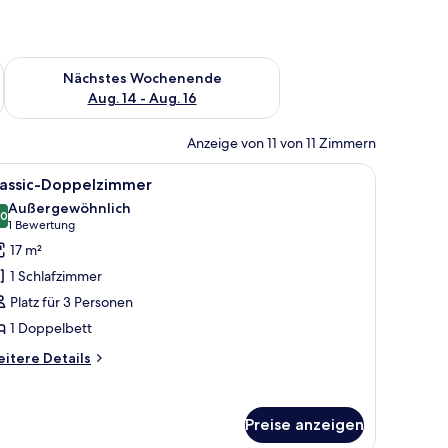
es Wochenende, Aug. 7 - Aug. 9.
Überprüfe die Verfügbarkeit für nächstes Wochenende, Aug. 1
Nächstes Wochenende
Aug. 14 - Aug. 16
Anzeige von 11 von 11 Zimmern
einem Fernseher auf einer Holzkommode und einem Fenster mit Vorhängen.
, Sessel, Fenster mit Vorhängen und einem Wandbild.
le
Classic-Doppelzimmer | Zimmersafe, individuel
11
lassic-Doppelzimmer
otos
Außergewöhnlich
ür
,0
10,0 von 10
(1
1 Bewertung
assic-
Bewertung)
17 m²
oppelzimmer
1 Schlafzimmer
nzeigen
Platz für 3 Personen
1 Doppelbett
itere
itere Details
tails
r
assic-
Preise anzeigen
ppelzimmer