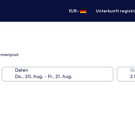
•
EUR
Unterkunft registr
 Innenpool
Daten
G