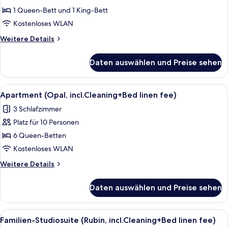
(Smaragd,
1 Queen-Bett und 1 King-Bett
incl.Cleaning+Bed
Kostenloses WLAN
linen
Weitere
Weitere Details
fee)
Details
anzeigen
für
Daten auswählen und Preise sehen
Apartment
(Smaragd,
incl.Cleaning+Bed
Alle
Ein Hotelzimmer mit zwei Betten, Ho
11
linen
Apartment (Opal, incl.Cleaning+Bed linen fee)
Fotos
fee)
3 Schlafzimmer
für
Platz für 10 Personen
Apartment
(Opal,
6 Queen-Betten
incl.Cleaning+Bed
Kostenloses WLAN
linen
Weitere
Weitere Details
fee)
Details
anzeigen
für
Daten auswählen und Preise sehen
Apartment
(Opal,
incl.Cleaning+Bed
Alle
Eine kompakte Küche mit integriertem
8
linen
Familien-Studiosuite (Rubin, incl.Cleaning+Bed linen fee)
Fotos
fee)