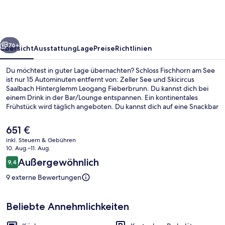
See
rück
Weiter
76+
Übersicht
Ausstattung
Lage
Preise
Richtlinien
Du möchtest in guter Lage übernachten? Schloss Fischhorn am See
ist nur 15 Autominuten entfernt von: Zeller See und Skicircus
Saalbach Hinterglemm Leogang Fieberbrunn. Du kannst dich bei
einem Drink in der Bar/Lounge entspannen. Ein kontinentales
Frühstück wird täglich angeboten. Du kannst dich auf eine Snackbar
und eine Terrasse freuen. Die Zimmer sind mit Kühlschränken und
Mikrowellen versehen.
Der
651 €
aktuelle
inkl. Steuern & Gebühren
Preis
10. Aug.–11. Aug.
Außendetails
beträgt
Bewertungen
Außergewöhnlich
9,4
651 €.
9,4 von 10.
9 externe Bewertungen
Beliebte Annehmlichkeiten