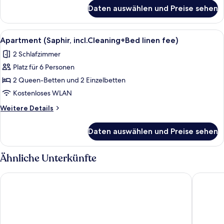
anzeigen
für
Daten auswählen und Preise sehen
Apartment
(Amethyst,
incl.Cleaning+Bed
Alle
Ein Essbereich mit Holztisch, gedeck
4
linen
Apartment (Saphir, incl.Cleaning+Bed linen fee)
Fotos
fee)
2 Schlafzimmer
für
Platz für 6 Personen
Apartment
(Saphir,
2 Queen-Betten und 2 Einzelbetten
incl.Cleaning+Bed
Kostenloses WLAN
linen
Weitere
Weitere Details
fee)
Details
anzeigen
für
Daten auswählen und Preise sehen
Apartment
(Saphir,
incl.Cleaning+Bed
Ähnliche Unterkünfte
linen
fee)
Hotel Römerhof
VAYA Ka