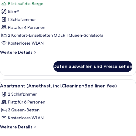
Blick auf die Berge
für
55 m²
Familien-
Studiosuite
1 Schlafzimmer
(Rubin,
Platz für 4 Personen
incl.Cleaning+Bed
2 Komfort-Einzelbetten ODER 1 Queen-Schlafsofa
linen
Kostenloses WLAN
fee)
Weitere
Weitere Details
anzeigen
Details
für
Daten auswählen und Preise sehen
Familien-
Studiosuite
(Rubin,
Alle
Ein Zimmer mit Holzboden, einem viol
7
incl.Cleaning+Bed
Apartment (Amethyst, incl.Cleaning+Bed linen fee)
Fotos
linen
2 Schlafzimmer
fee)
für
Platz für 6 Personen
Apartment
(Amethyst,
3 Queen-Betten
incl.Cleaning+Bed
Kostenloses WLAN
linen
Weitere
Weitere Details
fee)
Details