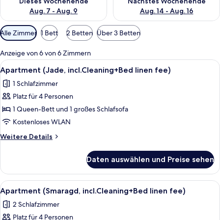
Dieses Wochenende
Nächstes Wochenende
Aug. 7 - Aug. 9
Aug. 14 - Aug. 16
Verfügbare
Alle Zimmer
1 Bett
2 Betten
Über 3 Betten
Filter
für
Anzeige von 6 von 6 Zimmern
Zimmer
Alle
Ein Hotelzimmer mit zwei Betten, ein
7
Apartment (Jade, incl.Cleaning+Bed linen fee)
Fotos
1 Schlafzimmer
für
Platz für 4 Personen
Apartment
(Jade,
1 Queen-Bett und 1 großes Schlafsofa
incl.Cleaning+Bed
Kostenloses WLAN
linen
Weitere
Weitere Details
fee)
Details
anzeigen
für
Daten auswählen und Preise sehen
Apartment
(Jade,
incl.Cleaning+Bed
Alle
Ein Zimmer mit einem grünen Sofa, ei
5
linen
Apartment (Smaragd, incl.Cleaning+Bed linen fee)
Fotos
fee)
2 Schlafzimmer
für
Platz für 4 Personen
Apartment