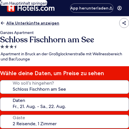
Zum Hauptinhalt springen
App herunterladen
Alle Unterkünfte anzeigen
Ganzes Apartment
Schloss Fischhorn am See
3.5-
Sterne-
Apartment in Bruck an der Großglocknerstraße mit Wellnessbereich
Unterkunft
und Bar/Lounge
Wähle deine Daten, um Preise zu sehen
Wo soll’s hingehen?
Daten
Gäste