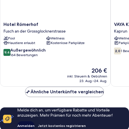
Hotel
VAYA
Hotel Römerhof
VAYA K
Römerhof
Kaprun
Fusch an der Grossglocknerstrasse
Kaprun
Fusch
Kaprun
Pool
Wellness
Wellne
an
Haustiere erlaubt
Kostenlose Parkplätze
Parkpl
der
Grossglocknerstrasse
9.4
2.0
Außergewöhnlich
2,0
1 Be
9,4
von
von
164 Bewertungen
10,
10,
Außergewöhnlich,
1
Der
206 €
164
Bewert
Preis
Bewertungen
inkl. Steuern & Gebühren
beträgt
23. Aug.–24. Aug.
206 €
Ähnliche Unterkünfte vergleichen
Melde dich an, um verfügbare Rabatte und Vorteile
anzuzeigen. Mehr Prämien für noch mehr Abenteuer!
Anmelden
Jetzt kostenlos registrieren