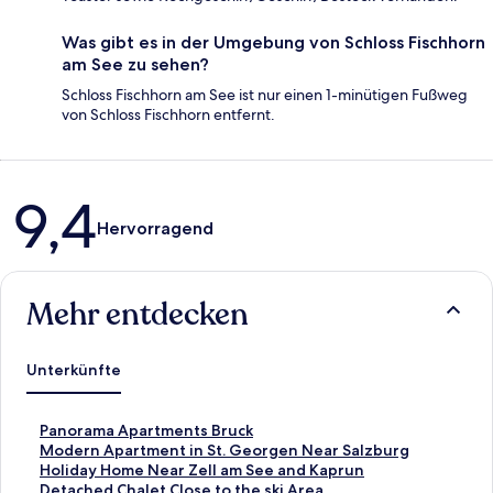
Was gibt es in der Umgebung von Schloss Fischhorn
am See zu sehen?
Schloss Fischhorn am See ist nur einen 1-minütigen Fußweg
von Schloss Fischhorn entfernt.
Bewertungen
9,4
Hervorragend
Mehr entdecken
Unterkünfte
L
Panorama Apartments Bruck
i
L
Modern Apartment in St. Georgen Near Salzburg
n
i
L
Holiday Home Near Zell am See and Kaprun
k
n
i
L
Detached Chalet Close to the ski Area