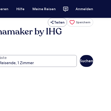
ieren
Hilfe
Meine Reisen
Anmelden
Teilen
Speichern
anamaker by IHG
äste
Suchen