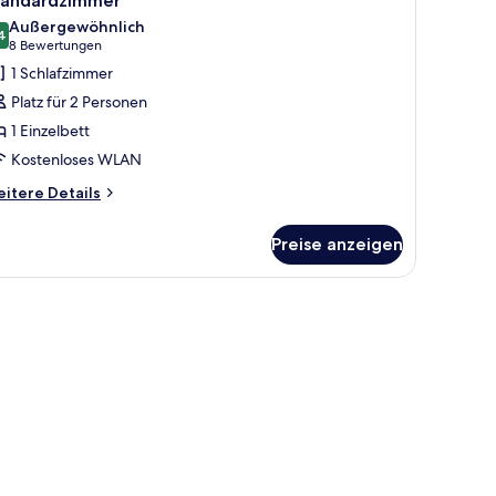
tandardzimmer
otos
ccessible
Außergewöhnlich
b)
ür
4
9,4 von 10
(8
8 Bewertungen
tandardzimmer
Bewertungen)
1 Schlafzimmer
nzeigen
Platz für 2 Personen
1 Einzelbett
Kostenloses WLAN
itere
itere Details
tails
r
Preise anzeigen
andardzimmer