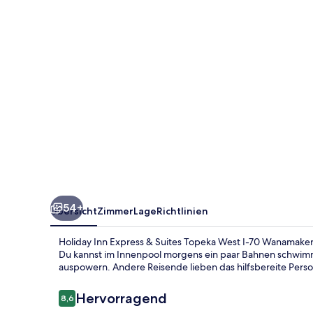
Suites
Topeka
West
I-
70
Wanamaker
by
IHG
54+
Übersicht
Zimmer
Lage
Richtlinien
Holiday Inn Express & Suites Topeka West I-70 Wanamaker 
Du kannst im Innenpool morgens ein paar Bahnen schwimm
auspowern. Andere Reisende lieben das hilfsbereite Perso
Bewertungen
Hervorragend
8,6
8,6 von 10.