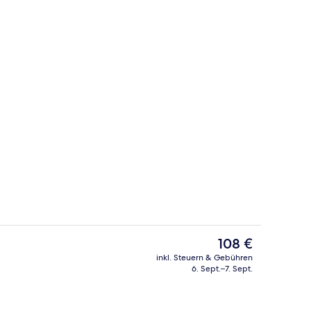
ch
Inbegriffenes Frühstücksbuffet
Der
108 €
aktuelle
inkl. Steuern & Gebühren
Preis
6. Sept.–7. Sept.
ch
Innenpool
beträgt
108 €.