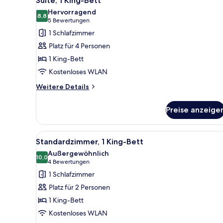
Suite, 1 King-Bett
Fotos
Hervorragend
für
8,8
8,8 von 10
(5
5 Bewertungen
Suite,
Bewertungen)
1 Schlafzimmer
1 King-
Platz für 4 Personen
Bett
1 King-Bett
anzeigen
Kostenloses WLAN
Weitere
Weitere Details
Details
für
Preise anzeige
Suite,
1 King-
Bett
Alle
Ein Hotelzimmer mit einem Bet
10
Standardzimmer, 1 King-Bett
Fotos
Außergewöhnlich
für
10,0
10,0 von 10
(4
4 Bewertungen
Standardzimmer,
Bewertungen)
1 Schlafzimmer
1 King-
Platz für 2 Personen
Bett
1 King-Bett
anzeigen
Kostenloses WLAN