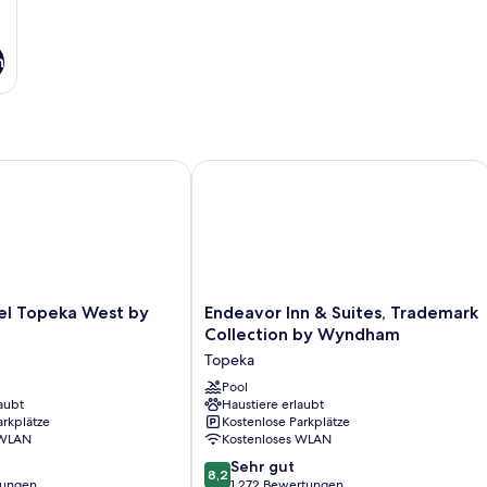
n
 Topeka West by IHG
Endeavor Inn & Suites, Trademark C
Endeavor
el Topeka West by
Endeavor Inn & Suites, Trademark
Inn
Collection by Wyndham
&
Topeka
Suites,
Trademark
Pool
aubt
Haustiere erlaubt
Collection
arkplätze
Kostenlose Parkplätze
by
 WLAN
Kostenloses WLAN
Wyndham
8.2
Topeka
Sehr gut
8,2
von
tungen
1.272 Bewertungen