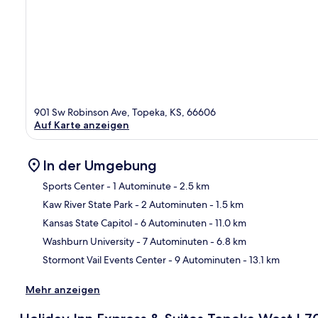
901 Sw Robinson Ave, Topeka, KS, 66606
Auf Karte anzeigen
In der Umgebung
Sports Center
- 1 Autominute
- 2.5 km
Kaw River State Park
- 2 Autominuten
- 1.5 km
Kar
Kansas State Capitol
- 6 Autominuten
- 11.0 km
Washburn University
- 7 Autominuten
- 6.8 km
Stormont Vail Events Center
- 9 Autominuten
- 13.1 km
Mehr anzeigen