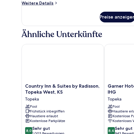
Weitere
Weitere Details
Details
für
Preise anzeige
Standardzimmer,
1 King-
Bett
Ähnliche Unterkünfte
Country Inn & Suites by Radisson, Topeka West, KS
Garner Hotel
Country
Garner
Country Inn & Suites by Radisson,
Garner Hot
Inn
Hotel
Topeka West, KS
IHG
&
Topeka
Topeka
Topeka
Suites
West
by
Pool
by
Pool
Frühstück inbegriffen
Haustiere erl
Radisson,
IHG
Haustiere erlaubt
Kostenlose P
Topeka
Topeka
Kostenlose Parkplätze
Kostenloses
West,
8.0
8.4
KS
Sehr gut
Sehr gut
8,0
8,4
von
von
Topeka
1.003 Bewertungen
943 Bewer