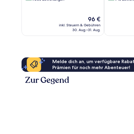
10,
10,
Sehr
Sehr
gut,
gut,
Der
96 €
1.003
943
Preis
inkl. Steuern & Gebühren
Bewertungen
Bewertungen
beträgt
30. Aug.–31. Aug.
96 €
Melde dich an, um verfügbare Rabat
Prämien für noch mehr Abenteuer!
Zur Gegend