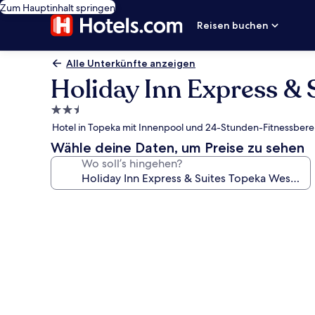
Zum Hauptinhalt springen
Reisen buchen
Alle Unterkünfte anzeigen
Holiday Inn Express &
2.5-
Sterne-
Hotel in Topeka mit Innenpool und 24-Stunden-Fitnessbere
Unterkunft
Wähle deine Daten, um Preise zu sehen
Wo soll’s hingehen?
Fotogalerie
von
Holiday
Inn
Express
&