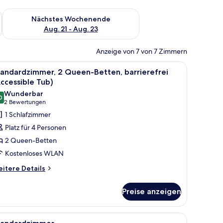
es Wochenende, Aug. 14 - Aug. 16.
Überprüfe die Verfügbarkeit für nächstes Wochenende, Aug. 2
Nächstes Wochenende
Aug. 21 - Aug. 23
Anzeige von 7 von 7 Zimmern
 Sesseln, einem Schreibtisch und einem Computer.
le
Ein Hotelzimmer mit Schreibtisch, Stuhl und e
9
tandardzimmer, 2 Queen-Betten, barrierefrei
otos
ccessible Tub)
ür
Wunderbar
0
tandardzimmer,
9,0 von 10
(2
2 Bewertungen
 Queen-
Bewertungen)
1 Schlafzimmer
etten,
Platz für 4 Personen
arrierefrei
2 Queen-Betten
Accessible
Kostenloses WLAN
ub)
itere
nzeigen
itere Details
tails
r
Preise anzeigen
andardzimmer,
Queen-
tten,
hine.
hl und einer Küchenzeile, inklusive Mikrowelle, Spüle und Kaffeemaschine.
le
Ein Bett mit weißer Bettwäsche und Kissen vo
7
rrierefrei