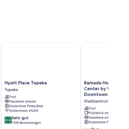
ollection by Wyndham
Hyatt Place Topeka
Ramada Hotel & Conv
Hyatt
Ramada
Hyatt Place Topeka
Ramada Hotel & Con
Place
Hotel
Center by Wyndham
Topeka
Topeka
&
Downtown
Pool
Topeka
Convention
Stadtzentrum Topeka
Haustiere erlaubt
Center
Kostenlose Parkplätze
by
Pool
Kostenloses WLAN
Wyndham
Frühstück inbegriffen
8.4
Sehr gut
Haustiere erlaubt
Topeka
8,4
Kostenlose Parkplätze
von
1.108 Bewertungen
Downtown
10,
Stadtzentrum