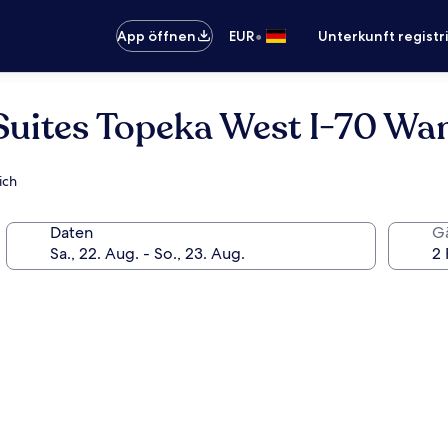
•
App öffnen
EUR
Unterkunft registr
 Suites Topeka West I-70 W
ich
Daten
G