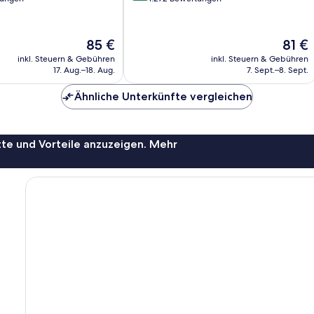
10,
Sehr
gut,
Der
Der
85 €
81 €
1.272
Preis
Preis
inkl. Steuern & Gebühren
inkl. Steuern & Gebühren
Bewertungen
beträgt
beträg
17. Aug.–18. Aug.
7. Sept.–8. Sept.
85 €
81 €
Ähnliche Unterkünfte vergleichen
te und Vorteile anzuzeigen. Mehr