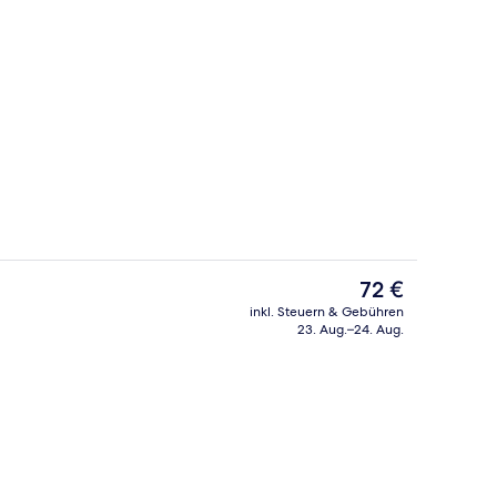
Doppelzimmer | Schreibtisch, schallis
Der
72 €
aktuelle
inkl. Steuern & Gebühren
Preis
23. Aug.–24. Aug.
ch
Tägliches Frühstücksbuffet gegen Ge
beträgt
72 €.