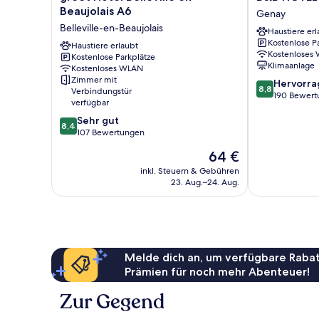
Hotel
HOTEL
Beaujolais A6
Genay
Belleville
Massieux
Belleville-en-Beaujolais
Haustiere erl
en
Genay
Kostenlose P
Beaujolais
Haustiere erlaubt
Genay
Kostenloses
Kostenlose Parkplätze
A6
Klimaanlage
Kostenloses WLAN
Belleville-
Zimmer mit
8.8
Hervorr
en-
8,8
Verbindungstür
von
190 Bewert
Beaujolais
verfügbar
10,
8.4
Sehr gut
Hervorragend
8,4
von
107 Bewertungen
190
10,
Bewertungen
Der
64 €
Sehr
Preis
gut,
inkl. Steuern & Gebühren
beträgt
23. Aug.–24. Aug.
107
64 €
Bewertungen
Melde dich an, um verfügbare Rabat
Prämien für noch mehr Abenteuer!
Zur Gegend