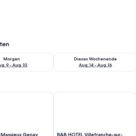
aten
 - Aug. 9.
 Verfügbarkeit für morgen, Aug. 9 - Aug. 10.
Überprüfe die Verfügbarkeit für dies
Morgen
Dieses Wochenende
g. 9 - Aug. 10
Aug. 14 - Aug. 16
assieux Genay
B&B HOTEL Villefranche-sur-Saône S
B&B
 Massieux Genay
B&B HOTEL Villefranche-sur-