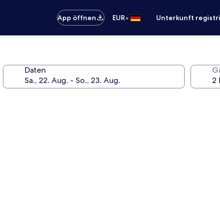
•
App öffnen
EUR
Unterkunft registr
Daten
G