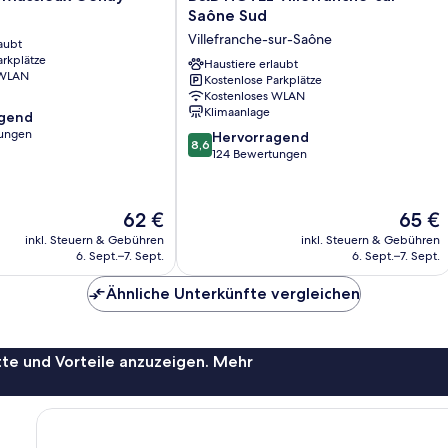
HOTEL
Saône Sud
Villefranche-
Villefranche-sur-Saône
aubt
sur-
arkplätze
Saône
Haustiere erlaubt
 WLAN
Kostenlose Parkplätze
Sud
Kostenloses WLAN
Villefranche-
Klimaanlage
agend
sur-
ungen
8.6
Saône
Hervorragend
8,6
von
124 Bewertungen
,
10,
Hervorragend,
124
Der
Der
62 €
65 €
Bewertungen
Preis
Preis
inkl. Steuern & Gebühren
inkl. Steuern & Gebühren
beträgt
beträgt
6. Sept.–7. Sept.
6. Sept.–7. Sept.
62 €
65 €
Ähnliche Unterkünfte vergleichen
te und Vorteile anzuzeigen. Mehr