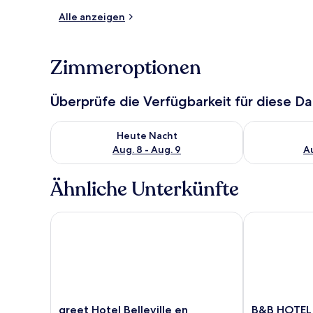
Alle anzeigen
Zimmeroptionen
Überprüfe die Verfügbarkeit für diese D
Überprüfe die Verfügbarkeit für heute Nacht, Aug. 8
Überprüfe die
Heute Nacht
Aug. 8 - Aug. 9
Au
Ähnliche Unterkünfte
greet Hotel Belleville en Beaujolais A6
B&B HOTEL M
greet
B&B
greet Hotel Belleville en
B&B HOTEL