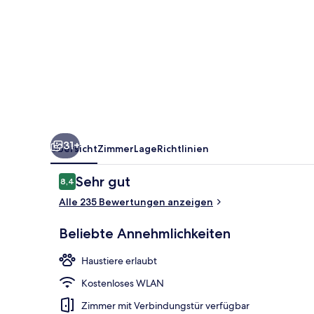
31+
Übersicht
Zimmer
Lage
Richtlinien
Bewertungen
Sehr gut
8,4
8,4 von 10.
Alle 235 Bewertungen anzeigen
Beliebte Annehmlichkeiten
Haustiere erlaubt
Kostenloses WLAN
Terrasse/Pati
Zimmer mit Verbindungstür verfügbar