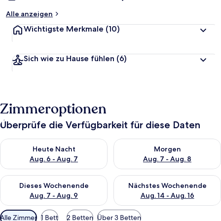
Alle anzeigen
Wichtigste Merkmale
(10)
Sich wie zu Hause fühlen
(6)
Zimmeroptionen
Überprüfe die Verfügbarkeit für diese Daten
Überprüfe die Verfügbarkeit für heute Nacht, Aug. 6 - Aug. 7.
Überprüfe die Verfügbarkeit f
Heute Nacht
Morgen
Aug. 6 - Aug. 7
Aug. 7 - Aug. 8
Überprüfe die Verfügbarkeit für dieses Wochenende, Aug. 7 - 
Überprüfe die Verfügbarkeit f
Dieses Wochenende
Nächstes Wochenende
Aug. 7 - Aug. 9
Aug. 14 - Aug. 16
Verfügbare
Alle Zimmer
1 Bett
2 Betten
Über 3 Betten