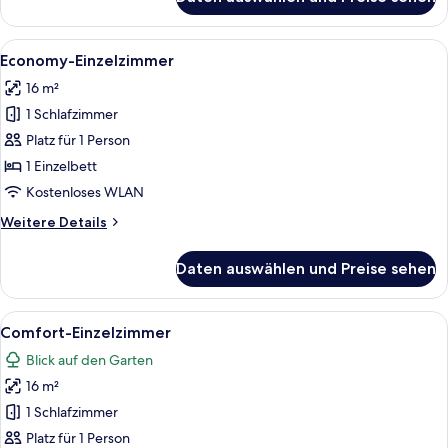
Economy
Single
Room
Alle
Economy-Einzelzimmer | Schreibtisch, 
9
Economy-Einzelzimmer
Fotos
16 m²
für
1 Schlafzimmer
Economy-
Einzelzimmer
Platz für 1 Person
anzeigen
1 Einzelbett
Kostenloses WLAN
Weitere
Weitere Details
Details
für
Daten auswählen und Preise sehen
Economy-
Einzelzimmer
Alle
Ein Einzelbett mit Holz Kopfteil, ein
5
Comfort-Einzelzimmer
Fotos
Blick auf den Garten
für
16 m²
Comfort-
Einzelzimmer
1 Schlafzimmer
anzeigen
Platz für 1 Person