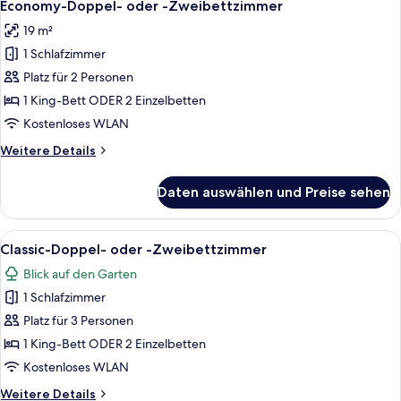
12
Einzelnutzung
Economy-Doppel- oder -Zweibettzimmer
Fotos
19 m²
für
1 Schlafzimmer
Economy-
Doppel-
Platz für 2 Personen
oder
1 King-Bett ODER 2 Einzelbetten
-
Kostenloses WLAN
Zweibettzimmer
Weitere
Weitere Details
anzeigen
Details
für
Daten auswählen und Preise sehen
Economy-
Doppel-
oder
Alle
Schreibtisch, schallisolierte Zimmer, 
5
-
Classic-Doppel- oder -Zweibettzimmer
Fotos
Zweibettzimmer
Blick auf den Garten
für
1 Schlafzimmer
Classic-
Doppel-
Platz für 3 Personen
oder
1 King-Bett ODER 2 Einzelbetten
-
Kostenloses WLAN
Zweibettzimmer
Weitere
Weitere Details