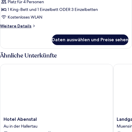
Platz für 4 Personen
Comfort-
Dreibettzimmer
1 King-Bett und 1 Einzelbett ODER 3 Einzelbetten
anzeigen
Kostenloses WLAN
Weitere
Weitere Details
Details
für
Daten auswählen und Preise sehen
Comfort-
Dreibettzimmer
Ähnliche Unterkünfte
Hotel Abenstal
Landgast
Hotel
Landgas
Hotel Abenstal
Landga
Abenstal
Hotel
Au in der Hallertau
Muensi
Au
Schönta