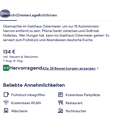
rück
Weiter
86+
Übersicht
Zimmer
Lage
Richtlinien
Übernachte im Gasthaus Ostermeier, um nur 15 Autominuten
hiervon entfernt zu sein: Pfarrei Sankt Johannes und Golfclub
Holledau. Wer Hunger hat, kann ins Gasthaus Ostermeier gehen: Es
serviert zum Frühstück und Abendessen deutsche Küche.
Der
134 €
aktuelle
inkl. Steuern & Gebühren
Preis
7. Aug.–8. Aug.
beträgt
Bewertungen
Hervorragend
8,8
Kamin
Alle 35 Bewertungen anzeigen
134 €.
8,8 von 10.
Beliebte Annehmlichkeiten
Frühstück inbegriffen
Kostenlose Parkplätze
Kostenloses WLAN
Restaurant
Wäscherei
Nichtraucher