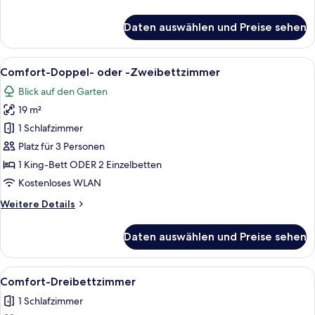
anzeigen
Details
für
Daten auswählen und Preise sehen
Classic-
Doppel-
oder
Alle
Ein Hotelzimmer mit zwei Betten, ein
6
-
Comfort-Doppel- oder -Zweibettzimmer
Fotos
Zweibettzimmer
Blick auf den Garten
für
19 m²
Comfort-
Doppel-
1 Schlafzimmer
oder
Platz für 3 Personen
-
1 King-Bett ODER 2 Einzelbetten
Zweibettzimmer
Kostenloses WLAN
anzeigen
Weitere
Weitere Details
Details
für
Daten auswählen und Preise sehen
Comfort-
Doppel-
oder
Alle
Ein Hotelzimmer mit Doppelbett, Holz
7
-
Comfort-Dreibettzimmer
Fotos
Zweibettzimmer
1 Schlafzimmer
für