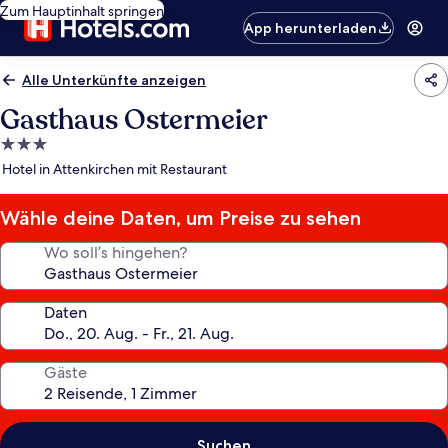
Zum Hauptinhalt springen
App herunterladen
Alle Unterkünfte anzeigen
Gasthaus Ostermeier
3.0-
Sterne-
Hotel in Attenkirchen mit Restaurant
Unterkunft
Wähle deine Daten, um Preise zu sehen
Wo soll’s hingehen?
Daten
Gäste
Suchen