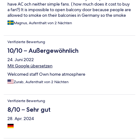
have AC och neither simple fans. ( how much does it cost to buy
a fan?) It is impossible to open balcony door because people are
allowed to smoke on their balconies in Germany so the smoke
gets drawn into your rooom. Horrible in the 30 degree heat. It is
Magnus, Aufenthalt von 2 Nächten
low pace place which means things are slow inclusive check-in.
Had to wait outside for a man (45-50 years) who probably is an
owner to check us in. One of his stuff sprang twice into the
Verifizierte Bewertung
house to get him to check us in. He takes his time. Breakfast was
basic. Coffee maskin needed maintanence, breakfast food was
10/10 – Außergewöhnlich
not filled in time. It is in the middle of nowhere which was ok for
24. Juni 2022
us. Overpriced taking into account all these remarks. I won’t
come back. Lousy service
Mit Google übersetzen
Welcomed staff Own home atmosphere
Zurab, Aufenthalt von 2 Nächten
Verifizierte Bewertung
8/10 – Sehr gut
28. Apr. 2024