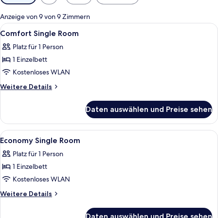
Filter
für
Anzeige von 9 von 9 Zimmern
Zimmer
Alle
Ein Einzelbett mit Holz-Kopfteil, ein 
5
Comfort Single Room
Fotos
Platz für 1 Person
für
1 Einzelbett
Comfort
Single
Kostenloses WLAN
Room
Weitere
Weitere Details
anzeigen
Details
für
Daten auswählen und Preise sehen
Comfort
Single
Room
Alle
Ein kleiner, moderner Raum mit schrä
9
Economy Single Room
Fotos
Platz für 1 Person
für
1 Einzelbett
Economy
Single
Kostenloses WLAN
Room
Weitere
Weitere Details
anzeigen
Details
für
Daten auswählen und Preise sehen