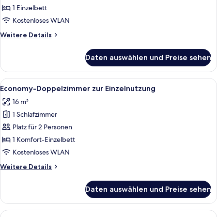
1 Einzelbett
Kostenloses WLAN
Weitere
Weitere Details
Details
für
Daten auswählen und Preise sehen
Comfort-
Einzelzimmer
Alle
Ein Schlafzimmer mit Bett, Schreibtis
9
Economy-Doppelzimmer zur Einzelnutzung
Fotos
16 m²
für
1 Schlafzimmer
Economy-
Doppelzimmer
Platz für 2 Personen
zur
1 Komfort-Einzelbett
Einzelnutzung
Kostenloses WLAN
anzeigen
Weitere
Weitere Details
Details
für
Daten auswählen und Preise sehen
Economy-
Doppelzimmer
zur
Alle
Ein Schlafzimmer mit einem großen Be