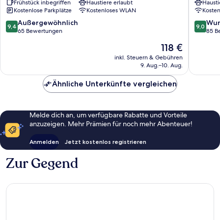
Frühstück inbegriffen
Haustiere erlaubt
Hausti
in
&
Kostenlose Parkplätze
Kostenloses WLAN
Koste
der
Steak
Hallertau
House
9.4
9.0
Außergewöhnlich
Wun
9,4
9,0
Muensi
von
von
65 Bewertungen
85 B
10,
10,
Der
118 €
Außergewöhnlich,
Wunder
Preis
65
85
inkl. Steuern & Gebühren
beträgt
9. Aug.–10. Aug.
Bewertungen
Bewert
118 €
Ähnliche Unterkünfte vergleichen
Melde dich an, um verfügbare Rabatte und Vorteile
anzuzeigen. Mehr Prämien für noch mehr Abenteuer!
Anmelden
Jetzt kostenlos registrieren
Zur Gegend