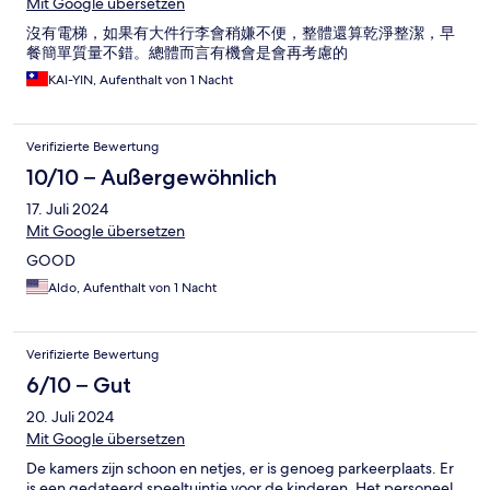
Mit Google übersetzen
沒有電梯，如果有大件行李會稍嫌不便，整體還算乾淨整潔，早
餐簡單質量不錯。總體而言有機會是會再考慮的
KAI-YIN, Aufenthalt von 1 Nacht
Verifizierte Bewertung
10/10 – Außergewöhnlich
17. Juli 2024
Mit Google übersetzen
GOOD
Aldo, Aufenthalt von 1 Nacht
Verifizierte Bewertung
6/10 – Gut
20. Juli 2024
Mit Google übersetzen
De kamers zijn schoon en netjes, er is genoeg parkeerplaats. Er
is een gedateerd speeltuintje voor de kinderen. Het personeel