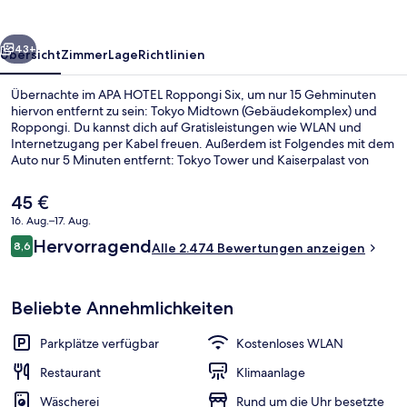
rück
Weiter
43+
Übersicht
Zimmer
Lage
Richtlinien
Übernachte im APA HOTEL Roppongi Six, um nur 15 Gehminuten
hiervon entfernt zu sein: Tokyo Midtown (Gebäudekomplex) und
Roppongi. Du kannst dich auf Gratisleistungen wie WLAN und
Internetzugang per Kabel freuen. Außerdem ist Folgendes mit dem
Auto nur 5 Minuten entfernt: Tokyo Tower und Kaiserpalast von
Tokio. Andere Reisende schätzen die fußläufige Entfernung zu den
öffentlichen Verkehrsmitteln: Zur Station Roppongi-itchōme sind es
Der
45 €
5 und zur Station Roppongi sind es 8 Gehminuten.
aktuelle
16. Aug.–17. Aug.
Preis
Bewertungen
Hervorragend
Lobby
8,6
beträgt
Alle 2.474 Bewertungen anzeigen
8,6 von 10.
45 €.
Beliebte Annehmlichkeiten
Parkplätze verfügbar
Kostenloses WLAN
Restaurant
Klimaanlage
Wäscherei
Rund um die Uhr besetzte