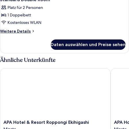
Fotos
Room
Platz für 2 Personen
für
1 Doppelbett
Standard
Double
Kostenloses WLAN
Room
Weitere
Weitere Details
anzeigen
Details
für
Daten auswählen und Preise sehen
Standard
Double
Room
Ähnliche Unterkünfte
APA Hotel & Resort Roppongi Ekihigashi
APA Hote
APA
APA
APA Hotel & Resort Roppongi Ekihigashi
APA Ho
Hotel
Hotel
Minato
Minato