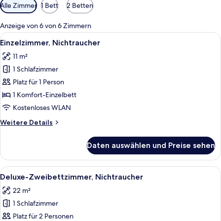
Verfügbare
Alle Zimmer
1 Bett
2 Betten
Filter
für
Anzeige von 6 von 6 Zimmern
Zimmer
Alle
Ein Hotelzimmer mit Bett, Schreibtisc
14
Einzelzimmer, Nichtraucher
Fotos
11 m²
für
1 Schlafzimmer
Einzelzimmer,
Nichtraucher
Platz für 1 Person
anzeigen
1 Komfort-Einzelbett
Kostenloses WLAN
Weitere
Weitere Details
Details
für
Daten auswählen und Preise sehen
Einzelzimmer,
Nichtraucher
Alle
Ein Hotelzimmer mit zwei Betten, eine
15
Deluxe-Zweibettzimmer, Nichtraucher
Fotos
22 m²
für
1 Schlafzimmer
Deluxe-
Zweibettzimmer,
Platz für 2 Personen