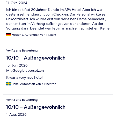
11. Okt. 2024
Ich bin seit fast 20 Jahren Kunde im APA Hotel. Aber ich war
gestern sehr enttäuscht vom Check-in. Das Personal wirkte sehr
unkoordiniert. Ich wurde erst von der einen Dame behandelt ,
dann mitten im Vorhang aufbringst von der anderen. Als der
Vorgang dann beendet war ließ man mich einfach stehen. Keine
Anweisung wo ich hinzugehen habe , oder auch kein einfaches
Frederic, Aufenthalt von 1 Nacht
„Danke“. Das APA Roppongi six ist in mehrere Gebäude
unterteilt und es ist ein bisschen verwirrend sofort den richtigen
Fahrstuhl zu nehmen. Ich war so einen schlechten Service von
Verifizierte Bewertung
APA bisher nicht gewohnt . Sie sollten evtl ihr Personal nochmal
schulen . Zum Zimmer: Hässliche Braune merkwürdig
10/10 – Außergewöhnlich
aussehende Flecken auf den Vorhängen, ansonsten aber sauber
15. Juni 2026
. Nach vielen Jahren suche ich mir vorerst nun ein anderes Hotel
wo ich in Zukunft wohnen werde.
Mit Google übersetzen
It was a very nice hotel.
Hake, Aufenthalt von 4 Nächten
Verifizierte Bewertung
10/10 – Außergewöhnlich
1. Aug. 2026