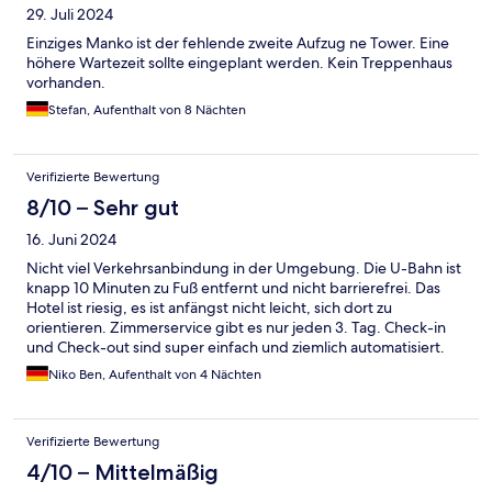
29. Juli 2024
Einziges Manko ist der fehlende zweite Aufzug ne Tower. Eine
höhere Wartezeit sollte eingeplant werden. Kein Treppenhaus
vorhanden.
Stefan, Aufenthalt von 8 Nächten
Verifizierte Bewertung
8/10 – Sehr gut
16. Juni 2024
Nicht viel Verkehrsanbindung in der Umgebung. Die U-Bahn ist
knapp 10 Minuten zu Fuß entfernt und nicht barrierefrei. Das
Hotel ist riesig, es ist anfängst nicht leicht, sich dort zu
orientieren. Zimmerservice gibt es nur jeden 3. Tag. Check-in
und Check-out sind super einfach und ziemlich automatisiert.
Schade war, dass das Zimmer keinen Safe hatte. Zudem konnte
Niko Ben, Aufenthalt von 4 Nächten
ich AirPlay und Chromecast auf dem Fernseher nicht
verwenden, obwohl es beworben wurde.
Verifizierte Bewertung
4/10 – Mittelmäßig