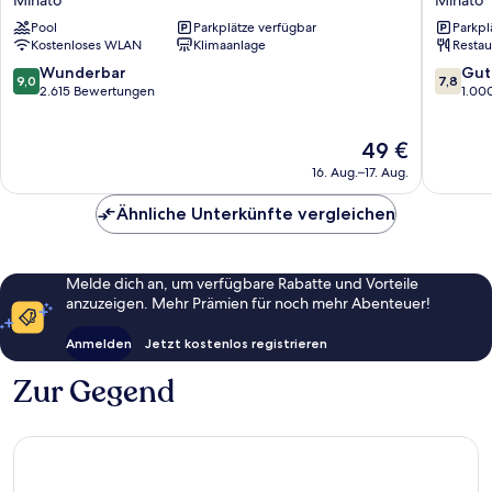
&
Nishiaz
Pool
Parkplätze verfügbar
Parkpl
Resort
Minato
Kostenloses WLAN
Klimaanlage
Restau
Roppongi
Ekihigashi
9.0
7.8
Wunderbar
Gut
9,0
7,8
Minato
von
von
2.615 Bewertungen
1.00
10,
10,
Wunderbar,
Gut,
Der
49 €
2.615
1.000
Preis
Bewertungen
Bewert
16. Aug.–17. Aug.
beträgt
49 €
Ähnliche Unterkünfte vergleichen
Melde dich an, um verfügbare Rabatte und Vorteile
anzuzeigen. Mehr Prämien für noch mehr Abenteuer!
Anmelden
Jetzt kostenlos registrieren
Zur Gegend