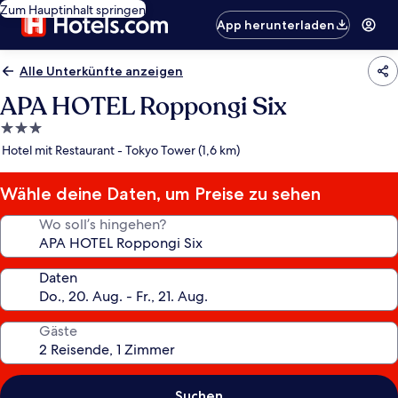
Zum Hauptinhalt springen
App herunterladen
Alle Unterkünfte anzeigen
APA HOTEL Roppongi Six
3.0-
Sterne-
Hotel mit Restaurant - Tokyo Tower (1,6 km)
Unterkunft
Wähle deine Daten, um Preise zu sehen
Wo soll’s hingehen?
Daten
Gäste
Suchen