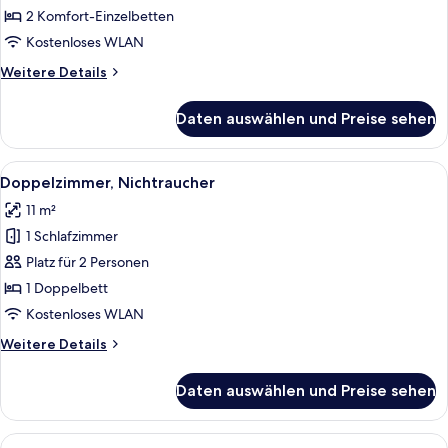
Nichtraucher
2 Komfort-Einzelbetten
anzeigen
Kostenloses WLAN
Weitere
Weitere Details
Details
für
Daten auswählen und Preise sehen
Deluxe-
Zweibettzimmer,
Nichtraucher
Alle
Ein Hotelzimmer mit Bett, Schreibtisc
14
Doppelzimmer, Nichtraucher
Fotos
11 m²
für
1 Schlafzimmer
Doppelzimmer,
Nichtraucher
Platz für 2 Personen
anzeigen
1 Doppelbett
Kostenloses WLAN
Weitere
Weitere Details
Details
für
Daten auswählen und Preise sehen
Doppelzimmer,
Nichtraucher
Alle
Ein Hotelzimmer mit Bett, Schreibtisc