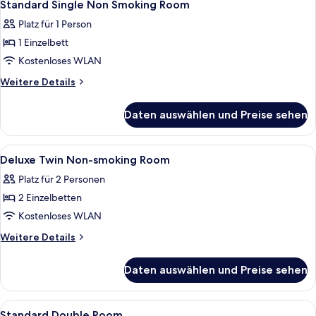
1
Standard Single Non Smoking Room
Fotos
Platz für 1 Person
für
1 Einzelbett
Standard
Single
Kostenloses WLAN
Non
Weitere
Weitere Details
Smoking
Details
für
Room
Daten auswählen und Preise sehen
Standard
anzeigen
Single
Non
Alle
Ein Hotelzimmer mit zwei Betten, eine
1
Smoking
Deluxe Twin Non-smoking Room
Fotos
Room
Platz für 2 Personen
für
2 Einzelbetten
Deluxe
Twin
Kostenloses WLAN
Non-
Weitere
Weitere Details
smoking
Details
für
Room
Daten auswählen und Preise sehen
Deluxe
anzeigen
Twin
Non-
Alle
Ein Hotelzimmer mit Bett, Schreibtisc
1
smoking
Standard Double Room