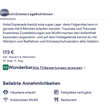
rück
Weiter
53+
Übersicht
Zimmer
Lage
Richtlinien
Hotel Esplanade besitzt eine super Lage, denn Folgendes kann in
gerade mal 5 Minuten erlaufen werden: Traunsee und Traunsee.
Kostenlose Zusatzleistungen wie WLAN machen den Aufenthalt
besonders angenehm, und auf dem Hotelgelände kannst du mit
Wandern und Radfahren und Schneeschuhwandern aktiv bleiben.
Außerdem ist Folgendes zu Fuß höchstens 10 Minuten entfernt:
Rathausplatz und Traunsee-Promenade.
Der
173 €
aktuelle
inkl. Steuern & Gebühren
Preis
10. Aug.–11. Aug.
Panoramic-Doppelzimmer, Seeblick | 
beträgt
Bewertungen
Wunderbar
9,2
Alle 73 Bewertungen anzeigen
173 €.
9,2 von 10.
Beliebte Annehmlichkeiten
Haustiere erlaubt
Parkplätze verfügbar
Kostenloses WLAN
Restaurant