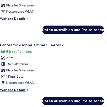
Fotos
Platz für 3 Personen
für
Kostenloses WLAN
Zimmer
anzeigen
Weitere
Weitere Details
Details
für
Daten auswählen und Preise sehen
Zimmer
Alle
Panoramic-Doppelzimmer, Seeblick | 
10
Panoramic-Doppelzimmer, Seeblick
Fotos
Blick auf den See
für
27 m²
Panoramic-
Doppelzimmer,
1 Schlafzimmer
Seeblick
Platz für 3 Personen
anzeigen
1 King-Bett
Kostenloses WLAN
Weitere
Weitere Details
Details
für
Daten auswählen und Preise sehen
Panoramic-
Doppelzimmer,