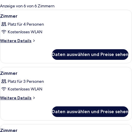
für
Anzeige von 6 von 6 Zimmern
Zimmer
Alle
Ein Hotelzimmer mit Bett, Nachttische
4
Zimmer
Fotos
Platz für 4 Personen
für
Kostenloses WLAN
Zimmer
anzeigen
Weitere
Weitere Details
Details
für
Daten auswählen und Preise sehen
Zimmer
Alle
Ein ordentlich eingerichtetes Schlafz
8
Zimmer
Fotos
Platz für 3 Personen
für
Kostenloses WLAN
Zimmer
anzeigen
Weitere
Weitere Details
Details
für
Daten auswählen und Preise sehen
Zimmer
Alle
Ein modernes Hotelzimmer mit einem gr
9
Zimmer