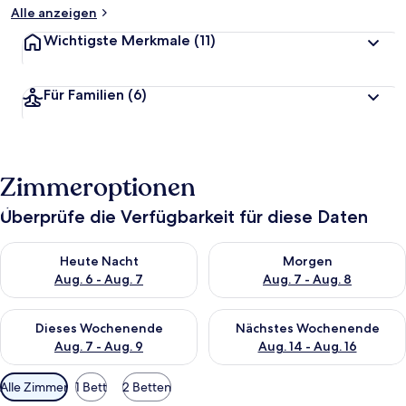
Alle anzeigen
Wichtigste Merkmale
(11)
Für Familien
(6)
Zimmeroptionen
Überprüfe die Verfügbarkeit für diese Daten
Überprüfe die Verfügbarkeit für heute Nacht, Aug. 6 - Aug. 7.
Überprüfe die Verfügbarkeit f
Heute Nacht
Morgen
Aug. 6 - Aug. 7
Aug. 7 - Aug. 8
Überprüfe die Verfügbarkeit für dieses Wochenende, Aug. 7 - 
Überprüfe die Verfügbarkeit f
Dieses Wochenende
Nächstes Wochenende
Aug. 7 - Aug. 9
Aug. 14 - Aug. 16
Verfügbare
Alle Zimmer
1 Bett
2 Betten
Filter