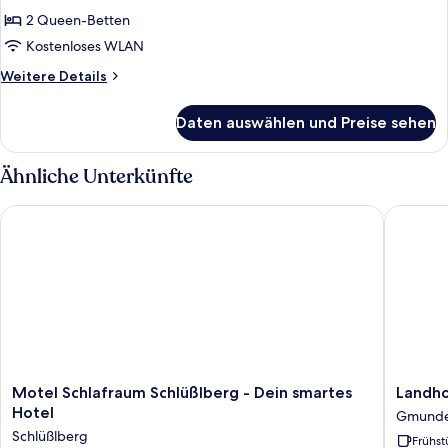
2 Queen-Betten
Kostenloses WLAN
Weitere
Weitere Details
Details
für
Daten auswählen und Preise sehen
Familienstudio
Ähnliche Unterkünfte
Motel Schlafraum Schlüßlberg - Dein smartes Hotel
Landhote
Motel
Landhot
Motel Schlafraum Schlüßlberg - Dein smartes
Landho
Schlafraum
Gasthof
Hotel
Gmund
Schlüßlberg
Grunbe
Schlüßlberg
Frühst
-
Gmund