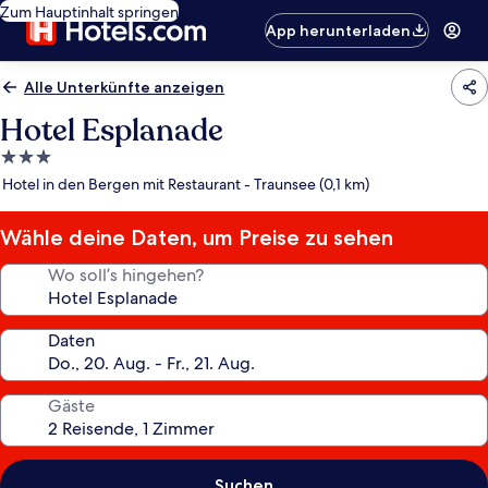
Zum Hauptinhalt springen
App herunterladen
Alle Unterkünfte anzeigen
Hotel Esplanade
3.0-
Sterne-
Hotel in den Bergen mit Restaurant - Traunsee (0,1 km)
Unterkunft
Wähle deine Daten, um Preise zu sehen
Wo soll’s hingehen?
Daten
Gäste
Suchen