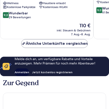
Koste
Dein
Wellness
Haustiere erlaubt
Kostenlose Parkplätze
Kostenloses WLAN
smartes
9.0
Wun
9,0
Hotel
von
61 B
9.2
Wunderbar
9,2
Schlüßlberg
10,
von
29 Bewertungen
Wunder
10,
Der
110 €
61
Wunderbar,
Preis
Bewert
29
inkl. Steuern & Gebühren
beträgt
7. Aug.–8. Aug.
Bewertungen
110 €
Ähnliche Unterkünfte vergleichen
Melde dich an, um verfügbare Rabatte und Vorteile
anzuzeigen. Mehr Prämien für noch mehr Abenteuer!
Anmelden
Jetzt kostenlos registrieren
Zur Gegend