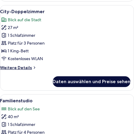
Seeblick
Alle
Ein modernes Schlafzimmer mit einem 
9
City-Doppelzimmer
Fotos
Blick auf die Stadt
für
27 m²
City-
Doppelzimmer
1 Schlafzimmer
anzeigen
Platz für 3 Personen
1 King-Bett
Kostenloses WLAN
Weitere
Weitere Details
Details
für
Daten auswählen und Preise sehen
City-
Doppelzimmer
Alle
Ein modernes Hotelzimmer mit einem hö
8
Familienstudio
Fotos
Blick auf den See
für
40 m²
Familienstudio
anzeigen
1 Schlafzimmer
Platz für 4 Personen