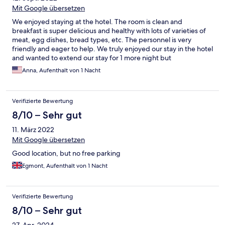
Mit Google übersetzen
We enjoyed staying at the hotel. The room is clean and
breakfast is super delicious and healthy with lots of varieties of
meat, egg dishes, bread types, etc. The personnel is very
friendly and eager to help. We truly enjoyed our stay in the hotel
and wanted to extend our stay for 1 more night but
unfortunately no rooms were available. We shall definitely be
Anna, Aufenthalt von 1 Nacht
back !
Verifizierte Bewertung
8/10 – Sehr gut
11. März 2022
Mit Google übersetzen
Good location, but no free parking
Egmont, Aufenthalt von 1 Nacht
Verifizierte Bewertung
8/10 – Sehr gut