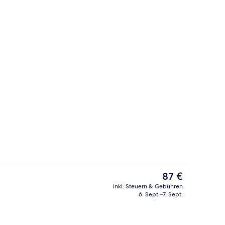
Pool auf dem Dach
nterkunft
Der
87 €
aktuelle
inkl. Steuern & Gebühren
Preis
6. Sept.–7. Sept.
Restaurant
beträgt
87 €.