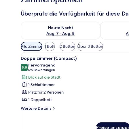
Überprüfe die Verfügbarkeit für diese D
Überprüfe die Verfügbarkeit für heute Nacht, Aug. 7
Überprüfe die
Heute Nacht
Aug. 7 - Aug. 8
A
Verfügbare
Alle Zimmer
1 Bett
2 Betten
Über 3 Betten
Filter
Alle
Ein ordentlich bezogenes Bett
für
9
Doppelzimmer (Compact)
Fotos
Zimmer
Hervorragend
für
8,8
8,8 von 10
(125
125 Bewertungen
Doppelzimmer
Bewertungen)
Blick auf die Stadt
(Compact)
1 Schlafzimmer
anzeigen
Platz für 2 Personen
1 Doppelbett
Weitere
Weitere Details
Details
für
Doppelzimmer
Preise anzeige
(Compact)