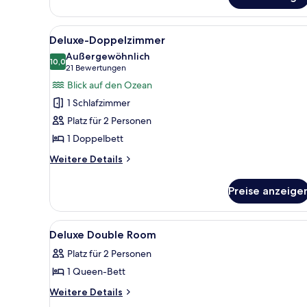
Alle
Ein Hotelzimmer mit einem Him
14
Deluxe-Doppelzimmer
Fotos
Außergewöhnlich
für
10,0
10,0 von 10
(21
21 Bewertungen
Deluxe-
Bewertungen)
Blick auf den Ozean
Doppelzimmer
1 Schlafzimmer
anzeigen
Platz für 2 Personen
1 Doppelbett
Weitere
Weitere Details
Details
für
Preise anzeige
Deluxe-
Doppelzimmer
Alle
Innenbereich
1
Deluxe Double Room
Fotos
Platz für 2 Personen
für
1 Queen-Bett
Deluxe
Double
Weitere
Weitere Details
Details
Room