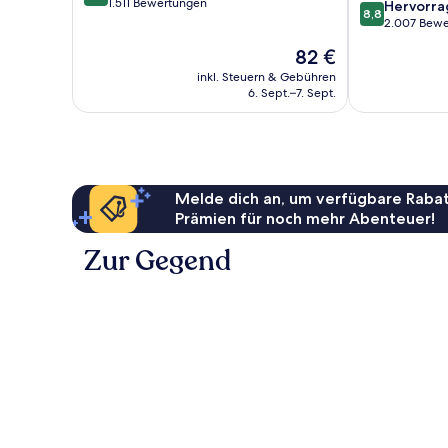
von
1.511 Bewertungen
8.8
Hervorr
8,8
10,
von
2.007 Bew
Hervorragend,
10,
Der
82 €
1.511
Hervorragend
Preis
Bewertungen
2.007
inkl. Steuern & Gebühren
beträgt
6. Sept.–7. Sept.
Bewertungen
82 €
Melde dich an, um verfügbare Rabat
Prämien für noch mehr Abenteuer!
Zur Gegend