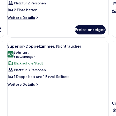
Platz für 2 Personen
anzeigen
a
2 Einzelbetten
We
We
De
Weitere
Weitere Details
fü
Details
St
für
N
n
Preise anzeigen
Superior-
W
Zweibettzimmer,
Hafenblick
Bett, Schreibtisch und Stuhl, mit Blick auf die Stadt durch große Fenster.
Alle
Ein modernes Hotelzimmer mit einem gr
8
Superior-Doppelzimmer, Nichtraucher
Fotos
Sehr gut
für
8,0
8,0 von 10
(3
3 Bewertungen
Superior-
Bewertungen)
Blick auf die Stadt
Doppelzimmer,
Platz für 3 Personen
Nichtraucher
1 Doppelbett und 1 Einzel-Rollbett
anzeigen
Weitere
Weitere Details
Details
für
Superior-
Doppelzimmer,
C
Nichtraucher