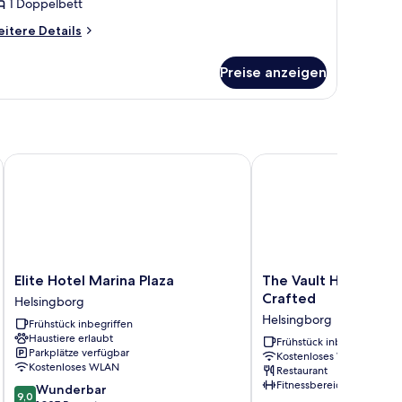
1 Doppelbett
itere
itere Details
tails
r
Preise anzeigen
ompact
uble
oom
Elite Hotel Marina Plaza
The Vault Hotel, World
Elite
The
Elite Hotel Marina Plaza
The Vault Hotel, Wo
Hotel
Vault
Crafted
Helsingborg
Marina
Hotel,
Helsingborg
Frühstück inbegriffen
Plaza
WorldHotels
Haustiere erlaubt
Helsingborg
Crafted
Frühstück inbegriffen
Parkplätze verfügbar
Kostenloses WLAN
Helsingborg
Kostenloses WLAN
Restaurant
Fitnessbereich
9.0
Wunderbar
9,0