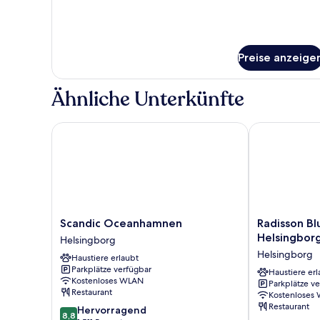
Preise anzeige
Ähnliche Unterkünfte
Scandic Oceanhamnen
Radisson Blu 
Scandic
Radisson
Scandic Oceanhamnen
Radisson Bl
Oceanhamnen
Blu
Helsingbor
Helsingborg
Helsingborg
Metropol
Helsingborg
Haustiere erlaubt
Hotel,
Parkplätze verfügbar
Helsingborg
Haustiere erl
Kostenloses WLAN
Parkplätze v
Helsingborg
Restaurant
Kostenloses
Restaurant
8.8
Hervorragend
8,8