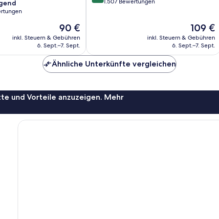
von
1.507 Bewertungen
agend
10,
ertungen
Wunderbar,
Der
Der
90 €
109 €
1.507
,
Preis
Preis
Bewertungen
inkl. Steuern & Gebühren
inkl. Steuern & Gebühren
beträgt
beträgt
6. Sept.–7. Sept.
6. Sept.–7. Sept.
90 €
109 €
Ähnliche Unterkünfte vergleichen
te und Vorteile anzuzeigen. Mehr