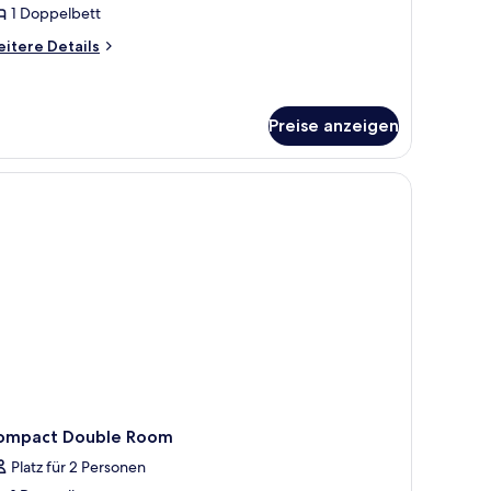
1 Doppelbett
nzeigen
itere
itere Details
tails
r
andard,
o
Preise anzeigen
indows
oßen Bett, einem Schreibtisch und Blick auf die Stadt.
ompact Double Room
Platz für 2 Personen