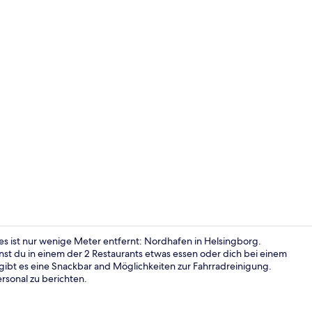
Video der U
es ist nur wenige Meter entfernt: Nordhafen in Helsingborg.
st du in einem der 2 Restaurants etwas essen oder dich bei einem
ibt es eine Snackbar and Möglichkeiten zur Fahrradreinigung.
Speisen
rsonal zu berichten.