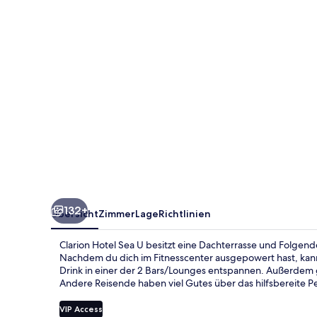
132+
Übersicht
Zimmer
Lage
Richtlinien
Clarion Hotel Sea U besitzt eine Dachterrasse und Folgend
Nachdem du dich im Fitnesscenter ausgepowert hast, kann
Drink in einer der 2 Bars/Lounges entspannen. Außerdem g
Andere Reisende haben viel Gutes über das hilfsbereite Pe
VIP Access