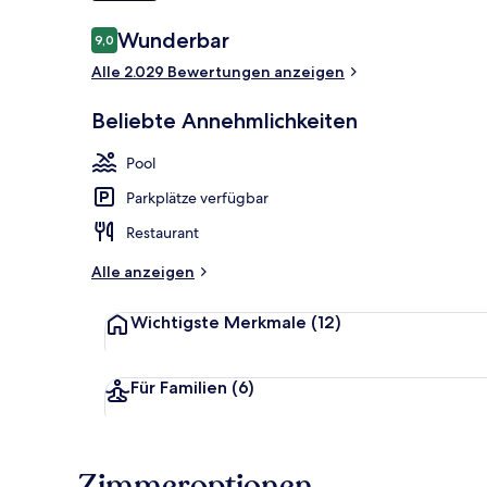
Bewertungen
Wunderbar
9,0
9,0 von 10.
Deluxe-Doppe
Alle 2.029 Bewertungen anzeigen
Beliebte Annehmlichkeiten
Pool
Parkplätze verfügbar
Restaurant
Alle anzeigen
Wichtigste Merkmale
(12)
Für Familien
(6)
Zimmeroptionen