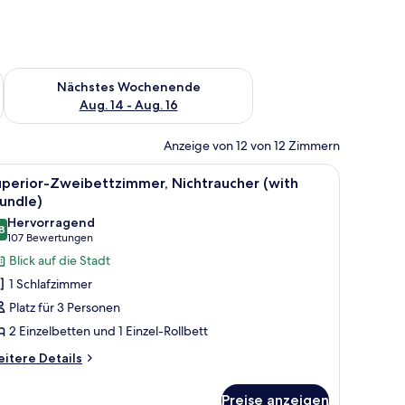
es Wochenende, Aug. 7 - Aug. 9.
Überprüfe die Verfügbarkeit für nächstes Wochenende, Aug. 1
Nächstes Wochenende
Aug. 14 - Aug. 16
Anzeige von 12 von 12 Zimmern
er Wand mit vertikalen Paneelen und zwei Wandleuchten.
laren Glasflasche, einer weißen Vase mit Pflanze, einer Brille und einer weiße
le
Ein modernes Schlafzimmer mit Bett, Nachtti
9
uperior-Zweibettzimmer, Nichtraucher (with
otos
undle)
ür
Hervorragend
8
uperior-
8,8 von 10
(107
107 Bewertungen
weibettzimmer,
Bewertungen)
Blick auf die Stadt
ichtraucher
1 Schlafzimmer
with
Platz für 3 Personen
rundle)
2 Einzelbetten und 1 Einzel-Rollbett
nzeigen
itere
itere Details
tails
r
Preise anzeigen