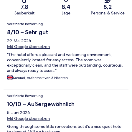
7,8
8,4
8,2
Sauberkeit
Lage
Personal & Service
Bewertungen
Verifizierte Bewertung
8/10 – Sehr gut
29. Mai 2026
Mit Google übersetzen
“The hotel offers a pleasant and welcoming environment,
conveniently located for easy access. The room was
exceptionally clean, and the staff were outstanding, courteous,
and always ready to assist.”
Samuel, Aufenthalt von 3 Nächten
Verifizierte Bewertung
10/10 – Außergewöhnlich
5. Juni 2026
Mit Google übersetzen
Going through some little renovations but it’s a nice quiet hotel
to sleep at. Will go back soon