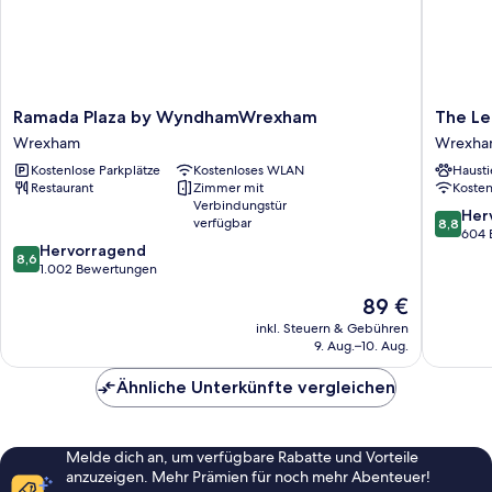
Ramada
The
Ramada Plaza by WyndhamWrexham
The Le
Plaza
Lemon
Wrexham
Wrexh
by
Tree
Kostenlose Parkplätze
Kostenloses WLAN
Hausti
WyndhamWrexham
-
Restaurant
Zimmer mit
Koste
Wrexham
Hotel
Verbindungstür
Wrexha
8.8
Her
verfügbar
8,8
von
604 
8.6
Hervorragend
10,
8,6
von
1.002 Bewertungen
Hervorr
10,
604
Der
89 €
Hervorragend,
Bewert
Preis
1.002
inkl. Steuern & Gebühren
beträgt
9. Aug.–10. Aug.
Bewertungen
89 €
Ähnliche Unterkünfte vergleichen
Melde dich an, um verfügbare Rabatte und Vorteile
anzuzeigen. Mehr Prämien für noch mehr Abenteuer!