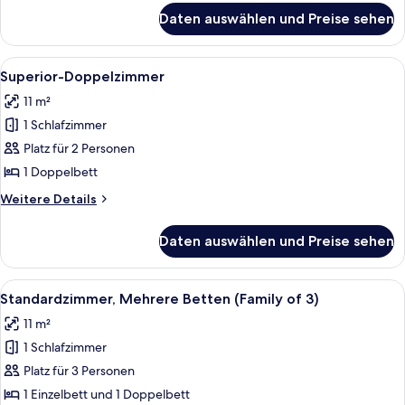
für
Daten auswählen und Preise sehen
Deluxe-
Doppelzimmer
Alle
Ein Hotelzimmer mit einem Bett, einem
11
Superior-Doppelzimmer
Fotos
11 m²
für
1 Schlafzimmer
Superior-
Doppelzimmer
Platz für 2 Personen
anzeigen
1 Doppelbett
Weitere
Weitere Details
Details
für
Daten auswählen und Preise sehen
Superior-
Doppelzimmer
Alle
Ein Hotelzimmer mit zwei Betten, eine
7
Standardzimmer, Mehrere Betten (Family of 3)
Fotos
11 m²
für
1 Schlafzimmer
Standardzimmer,
Mehrere
Platz für 3 Personen
Betten
1 Einzelbett und 1 Doppelbett