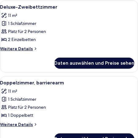
Zimmer
Alle
Ein Hotelzimmer mit zwei Betten, ein
8
Deluxe-Zweibettzimmer
Fotos
11 m²
für
1 Schlafzimmer
Deluxe-
Zweibettzimmer
Platz für 2 Personen
anzeigen
2 Einzelbetten
Weitere
Weitere Details
Details
für
Daten auswählen und Preise sehen
Deluxe-
Zweibettzimmer
Alle
Doppelzimmer, barrierearm | Zimmersa
5
Doppelzimmer, barrierearm
Fotos
11 m²
für
1 Schlafzimmer
Doppelzimmer,
barrierearm
Platz für 2 Personen
anzeigen
1 Doppelbett
Weitere
Weitere Details
Details
für