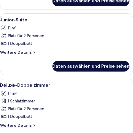
Daten auswählen und Preise sehen
Doppelzimmer,
barrierearm
Alle
Junior-Suite | Zimmersafe, Schreibtis
10
Junior-Suite
Fotos
11 m²
für
Platz für 2 Personen
Junior-
Suite
1 Doppelbett
anzeigen
Weitere
Weitere Details
Details
für
Daten auswählen und Preise sehen
Junior-
Suite
Alle
Ein Hotelzimmer mit Bett, Schreibtisc
35
Deluxe-Doppelzimmer
Fotos
11 m²
für
1 Schlafzimmer
Deluxe-
Doppelzimmer
Platz für 2 Personen
anzeigen
1 Doppelbett
Weitere
Weitere Details
Details