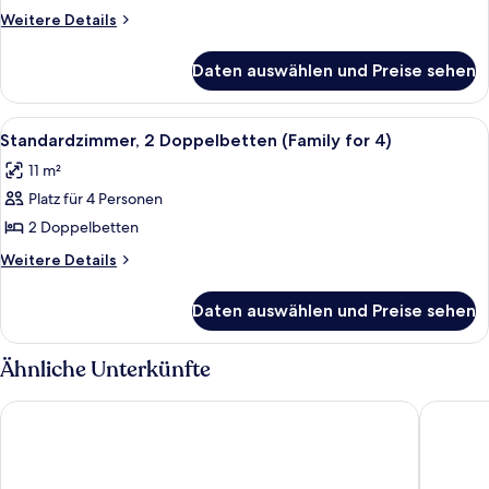
(Family
Weitere
Weitere Details
of
Details
3)
für
Daten auswählen und Preise sehen
Standardzimmer,
anzeigen
Mehrere
Betten
Alle
Standardzimmer, 2 Doppelbetten (Famil
6
(Family
Standardzimmer, 2 Doppelbetten (Family for 4)
Fotos
of
11 m²
3)
für
Platz für 4 Personen
Standardzimmer,
2 Doppelbetten
2 Doppelbetten
(Family
Weitere
Weitere Details
for
Details
für
4)
Daten auswählen und Preise sehen
Standardzimmer,
anzeigen
2 Doppelbetten
(Family
Ähnliche Unterkünfte
for
4)
Ramada Plaza by WyndhamWrexham
The Lemo