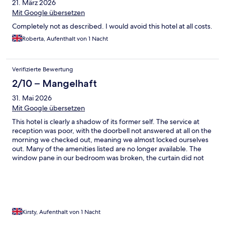
21. März 2026
Mit Google übersetzen
Completely not as described. I would avoid this hotel at all costs.
Roberta, Aufenthalt von 1 Nacht
Verifizierte Bewertung
2/10 – Mangelhaft
31. Mai 2026
Mit Google übersetzen
This hotel is clearly a shadow of its former self. The service at
reception was poor, with the doorbell not answered at all on the
morning we checked out, meaning we almost locked ourselves
out. Many of the amenities listed are no longer available. The
window pane in our bedroom was broken, the curtain did not
cover the window, and the carpet in the room was very dirty.
The bedding and towels were clean. The car park at the front of
the hotel is run by a private car parking company; we were told
by the receptionist upon checking in that we did not need to
pay if we left a review of the hotel.
Kirsty, Aufenthalt von 1 Nacht