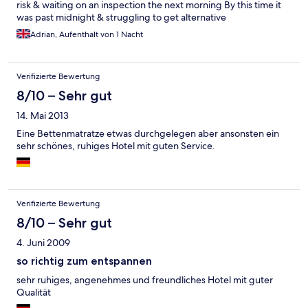
risk & waiting on an inspection the next morning By this time it
was past midnight & struggling to get alternative
accommodation so had No option but to sleep across my seats
Adrian, Aufenthalt von 1 Nacht
leave unable to use my breathing machine I will never use this
booking service again can’t even spk to anyone regarding a
refund
Verifizierte Bewertung
8/10 – Sehr gut
14. Mai 2013
Eine Bettenmatratze etwas durchgelegen aber ansonsten ein
sehr schönes, ruhiges Hotel mit guten Service.
Verifizierte Bewertung
8/10 – Sehr gut
4. Juni 2009
so richtig zum entspannen
sehr ruhiges, angenehmes und freundliches Hotel mit guter
Qualität