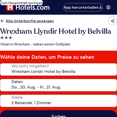
Zum Hauptinhalt springen
App herunterladen
Alle Unterkünfte anzeigen
Wrexham Llyndir Hotel by Belvilla
3.0-
Sterne-
Hotel in Wrexham - neben einem Golfplatz
Unterkunft
Wähle deine Daten, um Preise zu sehen
Wo soll’s hingehen?
Daten
Gäste
Suchen