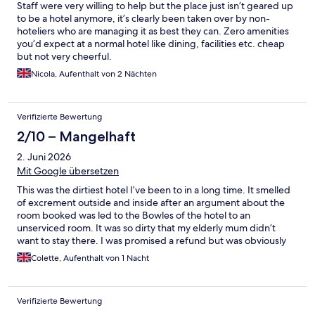
Staff were very willing to help but the place just isn’t geared up
to be a hotel anymore, it’s clearly been taken over by non-
hoteliers who are managing it as best they can. Zero amenities
you’d expect at a normal hotel like dining, facilities etc. cheap
but not very cheerful.
Nicola, Aufenthalt von 2 Nächten
Verifizierte Bewertung
2/10 – Mangelhaft
2. Juni 2026
Mit Google übersetzen
This was the dirtiest hotel I’ve been to in a long time. It smelled
of excrement outside and inside after an argument about the
room booked was led to the Bowles of the hotel to an
unserviced room. It was so dirty that my elderly mum didn’t
want to stay there. I was promised a refund but was obviously
being fobbed off as 2 weeks later I still haven’t received it
Colette, Aufenthalt von 1 Nacht
Verifizierte Bewertung