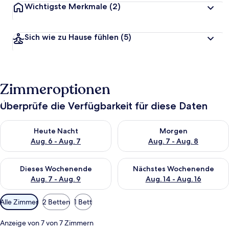
Wichtigste Merkmale
(2)
Sich wie zu Hause fühlen
(5)
Zimmeroptionen
Überprüfe die Verfügbarkeit für diese Daten
Überprüfe die Verfügbarkeit für heute Nacht, Aug. 6 - Aug. 7.
Überprüfe die Verfügbarkeit f
Heute Nacht
Morgen
Aug. 6 - Aug. 7
Aug. 7 - Aug. 8
Überprüfe die Verfügbarkeit für dieses Wochenende, Aug. 7 - 
Überprüfe die Verfügbarkeit f
Dieses Wochenende
Nächstes Wochenende
Aug. 7 - Aug. 9
Aug. 14 - Aug. 16
Verfügbare
Alle Zimmer
2 Betten
1 Bett
Filter
für
Anzeige von 7 von 7 Zimmern