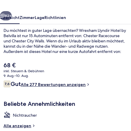
Belvilla
rück
Weiter
82+
Übersicht
Zimmer
Lage
Richtlinien
Du möchtest in guter Lage übernachten? Wrexham Llyndir Hotel by
Belvilla ist nur 15 Autominuten entfernt von: Chester Racecourse
und Chester City Walls. Wenn du im Urlaub aktiv bleiben möchtest,
kannst du in der Nähe die Wander- und Radwege nutzen.
Außerdem ist dieses Hotel nur eine kurze Autofahrt entfernt von:
Chester Zoo.
Der
68 €
aktuelle
inkl. Steuern & Gebühren
Preis
9. Aug.–10. Aug.
Blick von der Unterkunft
beträgt
Bewertungen
Gut
7,6
Alle 277 Bewertungen anzeigen
68 €.
7,6 von 10.
Beliebte Annehmlichkeiten
Nichtraucher
Alle anzeigen