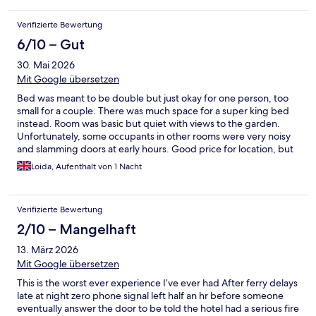
Verifizierte Bewertung
6/10 – Gut
30. Mai 2026
Mit Google übersetzen
Bed was meant to be double but just okay for one person, too
small for a couple. There was much space for a super king bed
instead. Room was basic but quiet with views to the garden.
Unfortunately, some occupants in other rooms were very noisy
and slamming doors at early hours. Good price for location, but
a bit sad room. Customer service needs a lot of improvement
Loida, Aufenthalt von 1 Nacht
and a code on front door for people to make their own way; as
we had to wait outside '30 min for someone to open the door to
reception! It was rather dissapointing at 14:30 pm.
Verifizierte Bewertung
2/10 – Mangelhaft
13. März 2026
Mit Google übersetzen
This is the worst ever experience I’ve ever had After ferry delays
late at night zero phone signal left half an hr before someone
eventually answer the door to be told the hotel had a serious fire