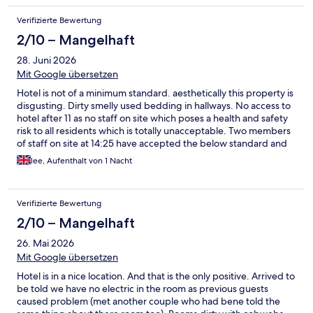
Verifizierte Bewertung
2/10 – Mangelhaft
28. Juni 2026
Mit Google übersetzen
Hotel is not of a minimum standard. aesthetically this property is
disgusting. Dirty smelly used bedding in hallways. No access to
hotel after 11 as no staff on site which poses a health and safety
risk to all residents which is totally unacceptable. Two members
of staff on site at 14:25 have accepted the below standard and
safety concerns and have told us to request a refund
lee, Aufenthalt von 1 Nacht
Verifizierte Bewertung
2/10 – Mangelhaft
26. Mai 2026
Mit Google übersetzen
Hotel is in a nice location. And that is the only positive. Arrived to
be told we have no electric in the room as previous guests
caused problem (met another couple who had bene told the