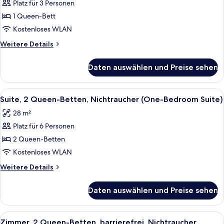
Platz für 3 Personen
Zimmer,
1
1 Queen-Bett
Queen-
Kostenloses WLAN
Bett,
Weitere
Weitere Details
Nichtraucher
Details
anzeigen
für
Daten auswählen und Preise sehen
Zimmer,
1
Queen-
Alle
Ein kompaktes Hotelzimmer mit Küchen
9
Bett,
Suite, 2 Queen-Betten, Nichtraucher (One-Bedroom Suite)
Fotos
Nichtraucher
28 m²
für
Platz für 6 Personen
Suite,
2 Queen-
2 Queen-Betten
Betten,
Kostenloses WLAN
Nichtraucher
Weitere
Weitere Details
(One-
Details
Bedroom
für
Daten auswählen und Preise sehen
Suite,
Suite)
2 Queen-
anzeigen
Betten,
Alle
Ein Hotelzimmer mit zwei Betten, ein
9
Nichtraucher
Zimmer, 2 Queen-Betten, barrierefrei, Nichtraucher