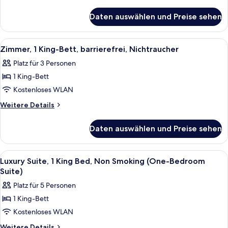
Nichtraucher
Details
für
anzeigen
Daten auswählen und Preise sehen
Suite,
1 King-
Bett,
Alle
Ein Hotelzimmer mit einem großen Be
6
Nichtraucher
Zimmer, 1 King-Bett, barrierefrei, Nichtraucher
Fotos
Platz für 3 Personen
für
1 King-Bett
Zimmer,
1 King-
Kostenloses WLAN
Bett,
Weitere
Weitere Details
barrierefrei,
Details
für
Nichtraucher
Daten auswählen und Preise sehen
Zimmer,
anzeigen
1 King-
Bett,
Alle
Ein Hotelzimmer mit Sofa, kleinem Tis
10
barrierefrei,
Luxury Suite, 1 King Bed, Non Smoking (One-Bedroom
Fotos
Nichtraucher
Suite)
für
Platz für 5 Personen
Luxury
1 King-Bett
Suite,
Kostenloses WLAN
1
King
Weitere
Weitere Details