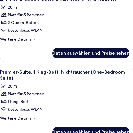
Fotos
(One-
28 m²
Bedroom
für
Suite)
Platz für 5 Personen
Zimmer,
2 Queen-
2 Queen-Betten
Betten,
Kostenloses WLAN
barrierefrei,
Weitere
Weitere Details
Nichtraucher
Details
anzeigen
für
Daten auswählen und Preise sehen
Zimmer,
2 Queen-
Betten,
Alle
Ein Zimmer mit einem roten, gemustert
9
barrierefrei,
Premier-Suite, 1 King-Bett, Nichtraucher (One-Bedroom
Fotos
Nichtraucher
Suite)
für
28 m²
Premier-
Platz für 5 Personen
Suite,
1 King-Bett
1 King-
Bett,
Kostenloses WLAN
Nichtraucher
Weitere
Weitere Details
(One-
Details
für
Bedroom
Daten auswählen und Preise sehen