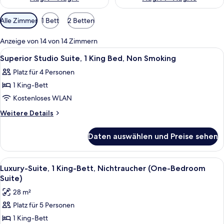
Verfügbare
Alle Zimmer
1 Bett
2 Betten
Filter
für
Anzeige von 14 von 14 Zimmern
Zimmer
Alle
Ein Hotelzimmer mit einem Bett, zwei
5
Superior Studio Suite, 1 King Bed, Non Smoking
Fotos
Platz für 4 Personen
für
1 King-Bett
Superior
Studio
Kostenloses WLAN
Suite,
Weitere
Weitere Details
1
Details
für
King
Daten auswählen und Preise sehen
Superior
Bed,
Studio
Non
Suite,
Alle
Ein Zimmer mit einem roten, gemustert
12
Smoking
1
Luxury-Suite, 1 King-Bett, Nichtraucher (One-Bedroom
Fotos
King
anzeigen
Suite)
Bed,
für
28 m²
Non
Luxury-
Smoking
Platz für 5 Personen
Suite,
1 King-Bett
1 King-