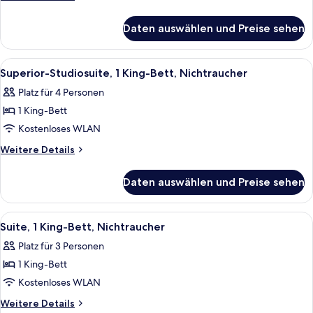
anzeigen
Details
für
Daten auswählen und Preise sehen
Studiosuite,
1 King-
Bett,
Alle
Ein Hotelzimmer mit einem gemusterte
5
Nichtraucher
Superior-Studiosuite, 1 King-Bett, Nichtraucher
Fotos
Platz für 4 Personen
für
1 King-Bett
Superior-
Studiosuite,
Kostenloses WLAN
1 King-
Weitere
Weitere Details
Bett,
Details
für
Nichtraucher
Daten auswählen und Preise sehen
Superior-
anzeigen
Studiosuite,
1 King-
Alle
Ein Hotelzimmer mit Bett, Schreibtisc
5
Bett,
Suite, 1 King-Bett, Nichtraucher
Fotos
Nichtraucher
Platz für 3 Personen
für
1 King-Bett
Suite,
1 King-
Kostenloses WLAN
Bett,
Weitere
Weitere Details