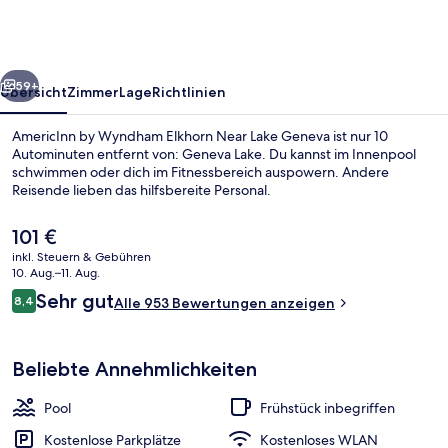
Elkhorn
Near
Lake
rück
Weiter
Geneva
59+
Übersicht
Zimmer
Lage
Richtlinien
AmericInn by Wyndham Elkhorn Near Lake Geneva ist nur 10
Autominuten entfernt von: Geneva Lake. Du kannst im Innenpool
schwimmen oder dich im Fitnessbereich auspowern. Andere
Reisende lieben das hilfsbereite Personal.
Der
101 €
aktuelle
inkl. Steuern & Gebühren
Preis
10. Aug.–11. Aug.
beträgt
Bewertungen
Sehr gut
8,4
Innenpool
Alle 953 Bewertungen anzeigen
101 €.
8,4 von 10.
Beliebte Annehmlichkeiten
Pool
Frühstück inbegriffen
Kostenlose Parkplätze
Kostenloses WLAN