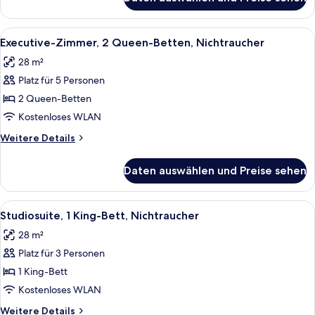
Premier-
Suite)
Suite,
anzeigen
1 King-
Alle
Ein Hotelzimmer mit zwei Betten, ein
8
Bett,
Executive-Zimmer, 2 Queen-Betten, Nichtraucher
Fotos
Nichtraucher
28 m²
(One-
für
Bedroom
Platz für 5 Personen
Executive-
Suite)
Zimmer,
2 Queen-Betten
2 Queen-
Kostenloses WLAN
Betten,
Weitere
Weitere Details
Nichtraucher
Details
anzeigen
für
Daten auswählen und Preise sehen
Executive-
Zimmer,
2 Queen-
Alle
Ein Hotelzimmer mit Bett, Schreibtis
9
Betten,
Studiosuite, 1 King-Bett, Nichtraucher
Fotos
Nichtraucher
28 m²
für
Platz für 3 Personen
Studiosuite,
1 King-
1 King-Bett
Bett,
Kostenloses WLAN
Nichtraucher
Weitere
Weitere Details