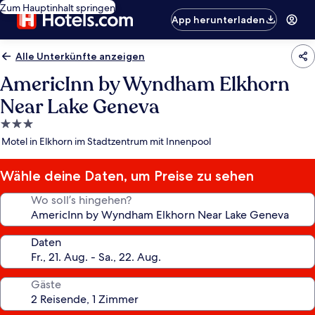
Zum Hauptinhalt springen
App herunterladen
Alle Unterkünfte anzeigen
AmericInn by Wyndham Elkhorn
Near Lake Geneva
3.0-
Sterne-
Motel in Elkhorn im Stadtzentrum mit Innenpool
Unterkunft
Wähle deine Daten, um Preise zu sehen
Wo soll’s hingehen?
Daten
Gäste