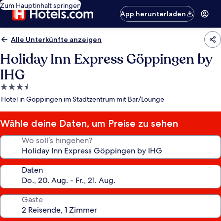
Zum Hauptinhalt springen
App herunterladen
Alle Unterkünfte anzeigen
Holiday Inn Express Göppingen by
IHG
3.5-
Sterne-
Hotel in Göppingen im Stadtzentrum mit Bar/Lounge
Unterkunft
Wähle deine Daten, um Preise zu sehen
Wo soll’s hingehen?
Daten
Gäste