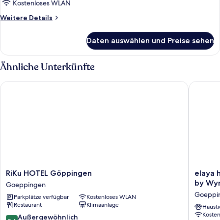
Standard
Kostenloses WLAN
anzeigen
Weitere
Weitere Details
Details
für
Daten auswählen und Preise sehen
1
Queen
Standard
Ähnliche Unterkünfte
RiKu HOTEL Göppingen
elaya ho
RiKu
elaya
RiKu HOTEL Göppingen
elaya 
HOTEL
hotel
by Wy
Goeppingen
Göppingen
goeppin
Goeppi
Parkplätze verfügbar
Kostenloses WLAN
Goeppingen
Tradema
Restaurant
Klimaanlage
Collecti
Hausti
Koste
by
9.4
Außergewöhnlich