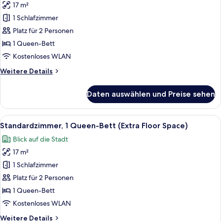
17 m²
Standardzimmer,
1
1 Schlafzimmer
Queen-
Platz für 2 Personen
Bett,
1 Queen-Bett
barrierefrei
Kostenloses WLAN
anzeigen
Weitere
Weitere Details
Details
für
Daten auswählen und Preise sehen
Standardzimmer,
1
Queen-
Alle
Ein modernes Hotelzimmer mit einem g
7
Bett,
Standardzimmer, 1 Queen-Bett (Extra Floor Space)
Fotos
barrierefrei
Blick auf die Stadt
für
17 m²
Standardzimmer,
1
1 Schlafzimmer
Queen-
Platz für 2 Personen
Bett
1 Queen-Bett
(Extra
Kostenloses WLAN
Floor
Weitere
Weitere Details