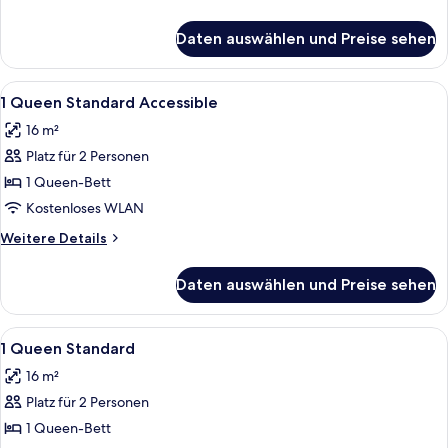
Details
für
Daten auswählen und Preise sehen
Zimmer
Alle
Allergikerbettwaren, Schreibtisch, la
2
1 Queen Standard Accessible
Fotos
16 m²
für
Platz für 2 Personen
1
Queen
1 Queen-Bett
Standard
Kostenloses WLAN
Accessible
Weitere
Weitere Details
anzeigen
Details
für
Daten auswählen und Preise sehen
1
Queen
Standard
Alle
Allergikerbettwaren, Schreibtisch, la
6
Accessible
1 Queen Standard
Fotos
16 m²
für
Platz für 2 Personen
1
Queen
1 Queen-Bett