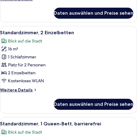
Details
für
Daten auswählen und Preise sehen
Standardzimmer,
1
Queen-
Alle
Ein Hotelzimmer mit zwei Betten, eine
9
Bett
Standardzimmer, 2 Einzelbetten
Fotos
Blick auf die Stadt
für
16 m²
Standardzimmer,
2 Einzelbetten
1 Schlafzimmer
anzeigen
Platz für 2 Personen
2 Einzelbetten
Kostenloses WLAN
Weitere
Weitere Details
Details
für
Daten auswählen und Preise sehen
Standardzimmer,
2 Einzelbetten
Alle
Ein Hotelzimmer mit einem großen Bett
9
Standardzimmer, 1 Queen-Bett, barrierefrei
Fotos
Blick auf die Stadt
für