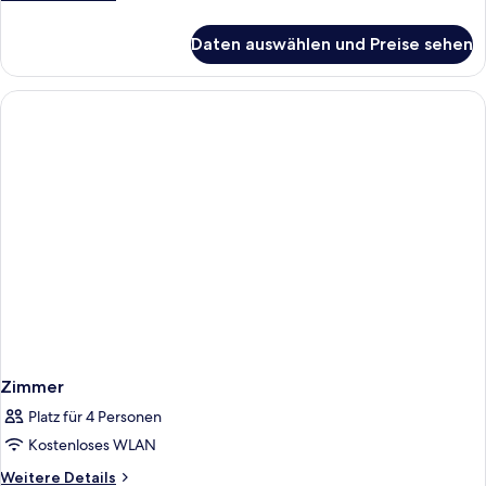
Space)
Details
anzeigen
für
Daten auswählen und Preise sehen
Standardzimmer,
1
Queen-
Bett
(Extra
Floor
Space)
Zimmer
Platz für 4 Personen
Kostenloses WLAN
Weitere
Weitere Details