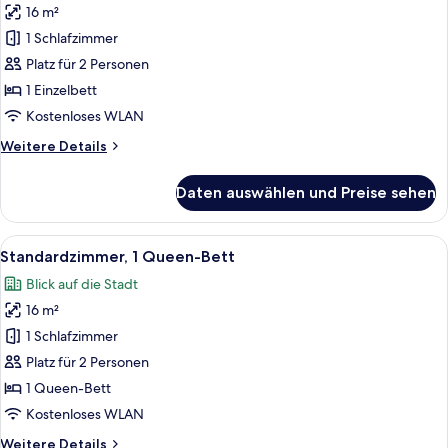
16 m²
Standardzimmer
anzeigen
1 Schlafzimmer
Platz für 2 Personen
1 Einzelbett
Kostenloses WLAN
Weitere
Weitere Details
Details
für
Daten auswählen und Preise sehen
Standardzimmer
Alle
Ein Hotelzimmer mit einem großen Bett
12
Standardzimmer, 1 Queen-Bett
Fotos
Blick auf die Stadt
für
16 m²
Standardzimmer,
1
1 Schlafzimmer
Queen-
Platz für 2 Personen
Bett
1 Queen-Bett
anzeigen
Kostenloses WLAN
Weitere
Weitere Details