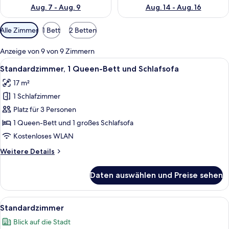
Aug. 7 - Aug. 9
Aug. 14 - Aug. 16
Verfügbare
Alle Zimmer
1 Bett
2 Betten
Filter
für
Anzeige von 9 von 9 Zimmern
Zimmer
Alle
Ein Hotelzimmer mit zwei Betten, eine
10
Standardzimmer, 1 Queen-Bett und Schlafsofa
Fotos
17 m²
für
1 Schlafzimmer
Standardzimmer,
1 Queen-
Platz für 3 Personen
Bett
1 Queen-Bett und 1 großes Schlafsofa
und
Kostenloses WLAN
Schlafsofa
Weitere
Weitere Details
anzeigen
Details
für
Daten auswählen und Preise sehen
Standardzimmer,
1 Queen-
Bett
Alle
Ein Hotelzimmer mit einem großen Bett
7
und
Standardzimmer
Fotos
Schlafsofa
Blick auf die Stadt
für