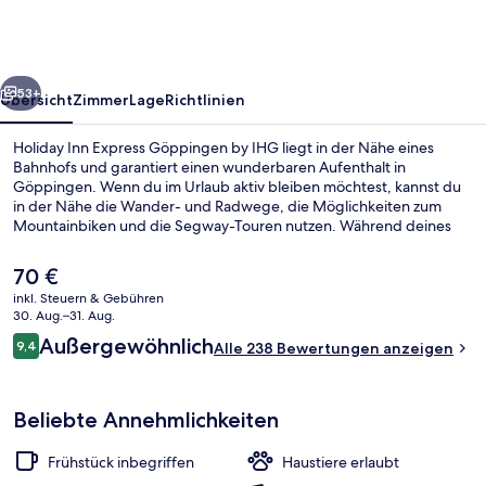
Göppingen
by
IHG
rück
Weiter
53+
Übersicht
Zimmer
Lage
Richtlinien
Holiday Inn Express Göppingen by IHG liegt in der Nähe eines
Bahnhofs und garantiert einen wunderbaren Aufenthalt in
Göppingen. Wenn du im Urlaub aktiv bleiben möchtest, kannst du
in der Nähe die Wander- und Radwege, die Möglichkeiten zum
Mountainbiken und die Segway-Touren nutzen. Während deines
Aufenthalts bekommst du gratis WLAN. Täglich von 07:00 Uhr bis
11:00 Uhr wird ein im Preis inbegriffenes Frühstücksbuffet serviert.
Der
70 €
Eine Bar/Lounge und eine Snackbar gehören ebenfalls zum
aktuelle
inkl. Steuern & Gebühren
Angebot. Andere Reisende haben viel Gutes über das hilfsbereite
Preis
30. Aug.–31. Aug.
Personal zu berichten.
Außenbereich
beträgt
Bewertungen
Außergewöhnlich
9,4
Alle 238 Bewertungen anzeigen
70 €.
9,4 von 10.
Beliebte Annehmlichkeiten
Frühstück inbegriffen
Haustiere erlaubt