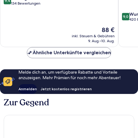
9,4
Wyndh
von
134 Bewertungen
Goeppi
10,
9.0
Wun
Außergewöhnlich,
9,0
von
420 
134
10,
Bewertungen
Der
88 €
Wunder
Preis
420
inkl. Steuern & Gebühren
beträgt
9. Aug.–10. Aug.
Bewert
88 €
Ähnliche Unterkünfte vergleichen
Melde dich an, um verfügbare Rabatte und Vorteile
anzuzeigen. Mehr Prämien für noch mehr Abenteuer!
Anmelden
Jetzt kostenlos registrieren
Zur Gegend