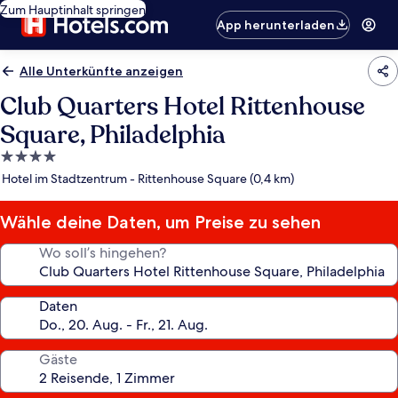
Zum Hauptinhalt springen
App herunterladen
Alle Unterkünfte anzeigen
Club Quarters Hotel Rittenhouse
Square, Philadelphia
4.0-
Sterne-
Hotel im Stadtzentrum - Rittenhouse Square (0,4 km)
Unterkunft
Wähle deine Daten, um Preise zu sehen
Wo soll’s hingehen?
Daten
Gäste