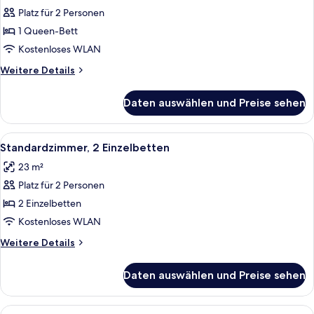
Room)
Zimmer,
Platz für 2 Personen
barrierefrei
1 Queen-Bett
(Mobility)
Kostenloses WLAN
anzeigen
Weitere
Weitere Details
Details
für
Daten auswählen und Preise sehen
Club-
Zimmer,
barrierefrei
Alle
Ein Hotelzimmer mit Bett, einem Fens
7
(Mobility)
Standardzimmer, 2 Einzelbetten
Fotos
23 m²
für
Platz für 2 Personen
Standardzimmer,
2 Einzelbetten
2 Einzelbetten
anzeigen
Kostenloses WLAN
Weitere
Weitere Details
Details
für
Daten auswählen und Preise sehen
Standardzimmer,
2 Einzelbetten
Alle
Ein ordentlich bezogenes Bett mit wei