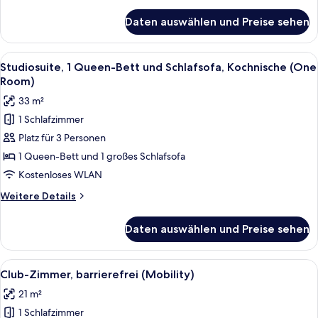
Details
für
Daten auswählen und Preise sehen
Club-
Zimmer,
1
Alle
Ein Badezimmer mit Badewanne, Toile
12
Queen-
Studiosuite, 1 Queen-Bett und Schlafsofa, Kochnische (One
Fotos
Bett
Room)
für
33 m²
Studiosuite,
1 Schlafzimmer
1 Queen-
Platz für 3 Personen
Bett
und
1 Queen-Bett und 1 großes Schlafsofa
Schlafsofa,
Kostenloses WLAN
Kochnische
Weitere
Weitere Details
(One
Details
Room)
für
Daten auswählen und Preise sehen
Studiosuite,
anzeigen
1 Queen-
Bett
Alle
Ein ordentlich bezogenes Bett mit wei
7
und
Club-Zimmer, barrierefrei (Mobility)
Fotos
Schlafsofa,
21 m²
Kochnische
für
(One
1 Schlafzimmer
Club-