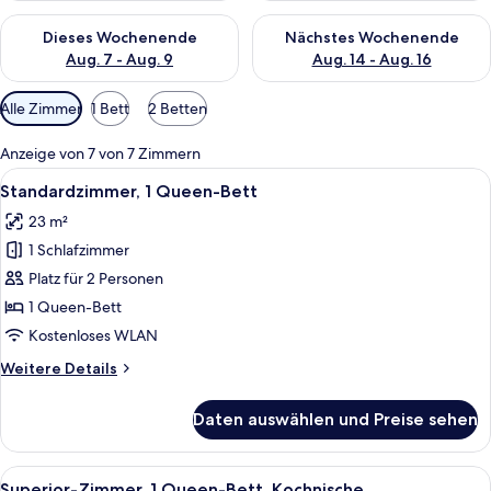
Überprüfe die Verfügbarkeit für dieses Wochenende, Aug. 7 - 
Überprüfe die Verfügbarkeit f
Dieses Wochenende
Nächstes Wochenende
Aug. 7 - Aug. 9
Aug. 14 - Aug. 16
Verfügbare
Alle Zimmer
1 Bett
2 Betten
Filter
für
Anzeige von 7 von 7 Zimmern
Zimmer
Alle
Ein ordentlich bezogenes Bett mit wei
12
Standardzimmer, 1 Queen-Bett
Fotos
23 m²
für
1 Schlafzimmer
Standardzimmer,
1
Platz für 2 Personen
Queen-
1 Queen-Bett
Bett
Kostenloses WLAN
anzeigen
Weitere
Weitere Details
Details
für
Daten auswählen und Preise sehen
Standardzimmer,
1
Queen-
Alle
Ein Hotelzimmer mit Bett, Stuhl, Nacht
16
Bett
Superior-Zimmer, 1 Queen-Bett, Kochnische