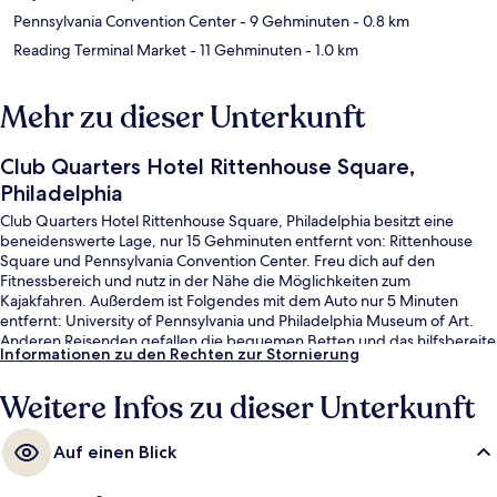
Pennsylvania Convention Center
- 9 Gehminuten
- 0.8 km
Reading Terminal Market
- 11 Gehminuten
- 1.0 km
Mehr zu dieser Unterkunft
Club Quarters Hotel Rittenhouse Square,
Philadelphia
Club Quarters Hotel Rittenhouse Square, Philadelphia besitzt eine
beneidenswerte Lage, nur 15 Gehminuten entfernt von: Rittenhouse
Square und Pennsylvania Convention Center. Freu dich auf den
Fitnessbereich und nutz in der Nähe die Möglichkeiten zum
Kajakfahren. Außerdem ist Folgendes mit dem Auto nur 5 Minuten
entfernt: University of Pennsylvania und Philadelphia Museum of Art.
Anderen Reisenden gefallen die bequemen Betten und das hilfsbereite
Informationen zu den Rechten zur Stornierung
Personal sehr gut. Die öffentlichen Verkehrsmittel sind nur einen kurzen
Fußmarsch entfernt: Zur Station Rathaus sind es 5 Minuten und zur
Weitere Infos zu dieser Unterkunft
Straßenbahnhaltestelle 15th St. 6 Minuten.
Auf einen Blick