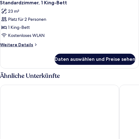
10
Standardzimmer, 1 King-Bett
Fotos
23 m²
für
Platz für 2 Personen
Standardzimmer,
1 King-
1 King-Bett
Bett
Kostenloses WLAN
anzeigen
Weitere
Weitere Details
Details
für
Daten auswählen und Preise sehen
Standardzimmer,
1 King-
Bett
Ähnliche Unterkünfte
Motto by Hilton Philadelphia Rittenhouse Square
Wyndham 