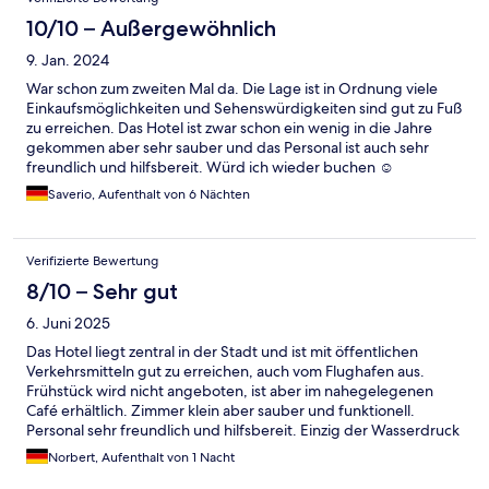
10/10 – Außergewöhnlich
9. Jan. 2024
War schon zum zweiten Mal da. Die Lage ist in Ordnung viele
Einkaufsmöglichkeiten und Sehenswürdigkeiten sind gut zu Fuß
zu erreichen. Das Hotel ist zwar schon ein wenig in die Jahre
gekommen aber sehr sauber und das Personal ist auch sehr
freundlich und hilfsbereit. Würd ich wieder buchen ☺️
Saverio, Aufenthalt von 6 Nächten
Verifizierte Bewertung
8/10 – Sehr gut
6. Juni 2025
Das Hotel liegt zentral in der Stadt und ist mit öffentlichen
Verkehrsmitteln gut zu erreichen, auch vom Flughafen aus.
Frühstück wird nicht angeboten, ist aber im nahegelegenen
Café erhältlich. Zimmer klein aber sauber und funktionell.
Personal sehr freundlich und hilfsbereit. Einzig der Wasserdruck
in der Dusche im 11. Stockwerk läßt zu wünschen übrig.
Norbert, Aufenthalt von 1 Nacht