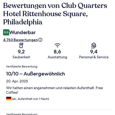
Bewertungen von Club Quarters
Bewertungen
Hotel Rittenhouse Square,
Philadelphia
Wunderbar
9,0
4.763 Bewertungen
9,2
8,6
9,4
Sauberkeit
Ausstattung
Personal & Service
Bewertungen
Verifizierte Bewertung
10/10 – Außergewöhnlich
20. Apr. 2025
Wir hatten einen angenehmen und relaxten Aufenthalt. Free
Coffee!
Jan, Aufenthalt von 1 Nacht
Verifizierte Bewertung