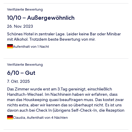
Verifizierte Bewertung
10/10 – Außergewöhnlich
26. Nov. 2023
Schönes Hotel in zentraler Lage. Leider keine Bar oder Minibar
mit Alkohol. Trotzdem beste Bewertung von mir.
Aufenthalt von 1 Nacht
Verifizierte Bewertung
6/10 – Gut
7. Okt. 2025
Das Zimmer wurde erst am 3.Tag gereinigt, einschließlich
Handtuch-Wechsel. Im Nachhinein haben wir erfahren, dass
man das Houskeeping quasi beauftragen muss. Das kostet zwar
nichts extra, aber wir kennen das so überhaupt nicht. Es ist uns
davon auch bei Check In (übrigens Self-Check-In, die Rezeption
stellt nur die Schlüssellarte aus) gesagt worden. Immerhin
Claudia, Aufenthalt von 4 Nächten
positiv: Guter Kaffeeautomat in der Lobby, der wirklich
anständigen Kaffee macht - kostenlos und sooft/ soviel man
möchte.