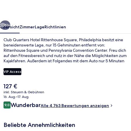
Rittenhouse
Square,
Philadelphia
rück
Weiter
51+
Übersicht
Zimmer
Lage
Richtlinien
Club Quarters Hotel Rittenhouse Square, Philadelphia besitzt eine
beneidenswerte Lage, nur 15 Gehminuten entfernt von:
Rittenhouse Square und Pennsylvania Convention Center. Freu dich
auf den Fitnessbereich und nutz in der Nähe die Möglichkeiten zum
Kajakfahren. Außerdem ist Folgendes mit dem Auto nur 5 Minuten
entfernt: University of Pennsylvania und Philadelphia Museum of
Art. Anderen Reisenden gefallen die bequemen Betten und das
VIP Access
hilfsbereite Personal sehr gut. Die öffentlichen Verkehrsmittel sind
nur einen kurzen Fußmarsch entfernt: Zur Station Rathaus sind es 5
Der
127 €
Minuten und zur Straßenbahnhaltestelle 15th St. 6 Minuten.
Außenbereich
aktuelle
inkl. Steuern & Gebühren
Preis
16. Aug.–17. Aug.
beträgt
Bewertungen
Wunderbar
9,0
Alle 4.763 Bewertungen anzeigen
127 €.
9,0 von 10.
Beliebte Annehmlichkeiten