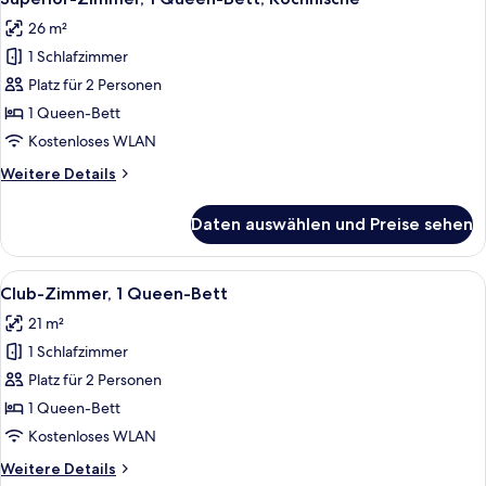
Fotos
26 m²
für
1 Schlafzimmer
Superior-
Zimmer,
Platz für 2 Personen
1
1 Queen-Bett
Queen-
Kostenloses WLAN
Bett,
Weitere
Weitere Details
Kochnische
Details
anzeigen
für
Daten auswählen und Preise sehen
Superior-
Zimmer,
1
Alle
Ein Hotelzimmer mit Bett, Lampe, ein
9
Queen-
Club-Zimmer, 1 Queen-Bett
Fotos
Bett,
21 m²
Kochnische
für
1 Schlafzimmer
Club-
Zimmer,
Platz für 2 Personen
1
1 Queen-Bett
Queen-
Kostenloses WLAN
Bett
Weitere
Weitere Details
anzeigen