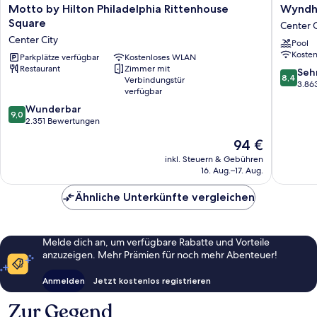
Motto
Wyndh
Motto by Hilton Philadelphia Rittenhouse
Wyndha
by
Philadel
Square
Center C
Hilton
Historic
Center City
Pool
Philadelphia
District
Koste
Rittenhouse
Parkplätze verfügbar
Kostenloses WLAN
Center
Restaurant
Zimmer mit
Square
City
8.4
Seh
8,4
Verbindungstür
Center
von
3.86
verfügbar
City
10,
9.0
Wunderbar
Sehr
9,0
von
2.351 Bewertungen
gut,
10,
3.863
Der
94 €
Wunderbar,
Bewert
Preis
2.351
inkl. Steuern & Gebühren
beträgt
16. Aug.–17. Aug.
Bewertungen
94 €
Ähnliche Unterkünfte vergleichen
Melde dich an, um verfügbare Rabatte und Vorteile
anzuzeigen. Mehr Prämien für noch mehr Abenteuer!
Anmelden
Jetzt kostenlos registrieren
Zur Gegend