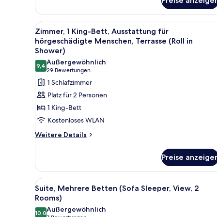
Preise anzeige
Zimmer,
1 King-
Bett
Alle
Ein Hotelzimmer mit einem groß
4
und
Zimmer, 1 King-Bett, Ausstattung für
Fotos
Schlafsofa,
hörgeschädigte Menschen, Terrasse (Roll in
Terrasse
für
Shower)
(Sofa
Zimmer,
Außergewöhnlich
Sleeper,
9,4
1 King-
9,4 von 10
(29
29 Bewertungen
View)
Bett,
Bewertungen)
1 Schlafzimmer
Ausstattung
Platz für 2 Personen
für
1 King-Bett
hörgeschädigte
Kostenloses WLAN
Menschen,
Weitere
Weitere Details
Terrasse
Details
(Roll
für
Preise anzeige
in
Zimmer,
1 King-
Shower)
Bett,
anzeigen
Alle
Ein Hotelzimmer mit zwei Bett
4
Ausstattung
Suite, Mehrere Betten (Sofa Sleeper, View, 2
Fotos
für
Rooms)
hörgeschädigte
für
Außergewöhnlich
Menschen,
10,0
Suite,
10,0 von 10