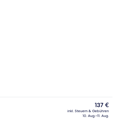
Außenpool, Liegestühle
Der
137 €
aktuelle
inkl. Steuern & Gebühren
Preis
10. Aug.–11. Aug.
Liegestühle
Lobby
beträgt
137 €.