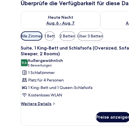
Überprüfe die Verfügbarkeit für diese D
Überprüfe die Verfügbarkeit für heute Nacht, Aug. 6
Überprüfe die
Heute Nacht
Aug. 6 - Aug. 7
A
Verfügbare
Alle Zimmer
1 Bett
2 Betten
Über 3 Betten
Filter
Alle
Ein Hotelzimmer mit einem gro
für
12
Suite, 1 King-Bett und Schlafsofa (Oversized, Sofa
Fotos
Zimmer
Sleeper, 2 Rooms)
für
Außergewöhnlich
9,6
Suite,
9,6 von 10
(5
5 Bewertungen
1 King-
Bewertungen)
1 Schlafzimmer
Bett
Platz für 4 Personen
und
1 King-Bett und 1 Queen-Schlafsofa
Schlafsofa
Kostenloses WLAN
(Oversized,
Weitere
Sofa
Weitere Details
Details
Sleeper,
für
2
Preise anzeige
Suite,
Rooms)
1 King-