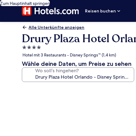
Zum Hauptinhalt springen
Reisen buchen
Alle Unterkünfte anzeigen
Drury Plaza Hotel Orla
4.0-
Sterne-
Hotel mit 3 Restaurants - Disney Springs™ (1,4 km)
Unterkunft
Wähle deine Daten, um Preise zu sehen
Wo soll’s hingehen?
Fotogalerie
von
Drury
Plaza
Hotel
Orlando