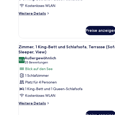
und
Kostenloses WLAN
Schlafsofa
(Sofa
Weitere
Weitere Details
Details
Sleeper)
für
anzeigen
Zimmer,
Preise anzeige
1 King-
Bett
und
Alle
Ein Hotelzimmer mit einem groß
Schlafsofa
4
Zimmer, 1 King-Bett und Schlafsofa, Terrasse (Sof
Fotos
(Sofa
Sleeper, View)
Sleeper)
für
Außergewöhnlich
10,0
Zimmer,
10,0 von 10
(25
25 Bewertungen
1 King-
Bewertungen)
Blick auf den See
Bett
1 Schlafzimmer
und
Platz für 4 Personen
Schlafsofa,
1 King-Bett und 1 Queen-Schlafsofa
Terrasse
Kostenloses WLAN
(Sofa
Sleeper,
Weitere
Weitere Details
Details
View)
für
anzeigen