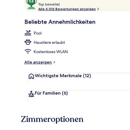
T
von
Top bewertet
o
Alle 6.016 Bewertungen anzeigen
10,
p
Sehr
Außenpool, L
Beliebte Annehmlichkeiten
beliebt
b
e
Pool
w
e
Haustiere erlaubt
r
t
Kostenloses WLAN
e
t
Alle anzeigen
Wichtigste Merkmale
(12)
Für Familien
(6)
Zimmeroptionen