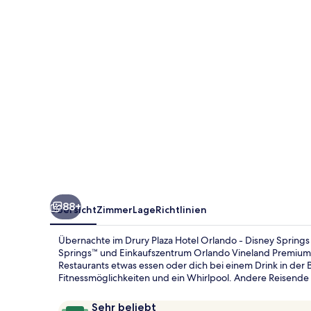
-
Disney
Springs
Area
88+
Übersicht
Zimmer
Lage
Richtlinien
Übernachte im Drury Plaza Hotel Orlando - Disney Springs 
Springs™ und Einkaufszentrum Orlando Vineland Premium 
Restaurants etwas essen oder dich bei einem Drink in der 
Fitnessmöglichkeiten und ein Whirlpool. Andere Reisende
Bewertungen
9,8
Sehr beliebt