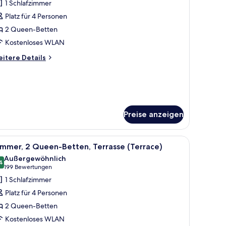
Bewertungen)
1 Schlafzimmer
oms)
 Queen-
Platz für 4 Personen
etten
2 Queen-Betten
nzeigen
Kostenloses WLAN
itere
itere Details
tails
r
mmer,
Queen-
tten
Preise anzeigen
ick auf die Stadt.
 Schreibtisch, einem Stuhl, einem Fernseher und einem Fenster mit Blick auf
le
Ein Hotelzimmer mit zwei Betten, einem Nach
5
immer, 2 Queen-Betten, Terrasse (Terrace)
otos
Außergewöhnlich
ür
4
9,4 von 10
(199
199 Bewertungen
immer,
Bewertungen)
1 Schlafzimmer
 Queen-
Platz für 4 Personen
etten,
2 Queen-Betten
errasse
Kostenloses WLAN
Terrace)