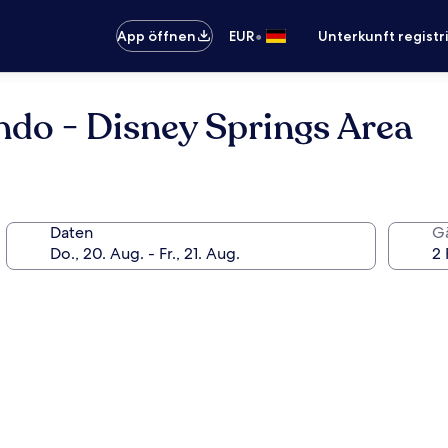
•
App öffnen
EUR
Unterkunft registr
ndo - Disney Springs Area
Daten
G