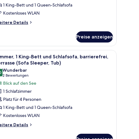
nd
1 King-Bett und 1 Queen-Schlafsofa
chlafsofa,
Kostenloses WLAN
usstattung
itere
ür
itere Details
tails
örgeschädigte
r
enschen,
Preise anzeigen
mmer,
errasse
King-
tt
Sofa
r mit Blick auf die Stadt.
, einem Schreibtisch, zwei Stühlen, einem Fernseher und einem Fenster mit B
le
Ein Hotelzimmer mit einem großen Bett, einem 
4
nd
mmer, 1 King-Bett und Schlafsofa, barrierefrei,
leeper)
otos
hlafsofa,
rrasse (Sofa Sleeper, Tub)
nzeigen
sstattung
ür
Wunderbar
r
0
immer,
9,0 von 10
(2
2 Bewertungen
rgeschädigte
King-
Bewertungen)
Blick auf den See
nschen,
ett
rrasse
1 Schlafzimmer
ofa
nd
Platz für 4 Personen
eeper)
chlafsofa,
1 King-Bett und 1 Queen-Schlafsofa
rrierefrei,
Kostenloses WLAN
errasse
Sofa
itere
itere Details
tails
leeper,
r
ub)