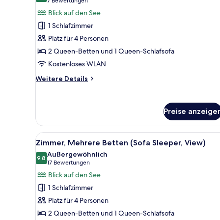
(7
7 Bewertungen
Terrasse
Mehrere
Bewertungen)
Blick auf den See
(Roll
Betten
in
1 Schlafzimmer
Shower)
(Sofa
Platz für 4 Personen
Sleeper,
2 Queen-Betten und 1 Queen-Schlafsofa
View,
Kostenloses WLAN
2
Rooms)
Weitere
Weitere Details
Details
anzeigen
für
Suite,
Preise anzeige
Mehrere
Betten
(Sofa
Alle
Ein Hotelzimmer mit zwei Bette
Sleeper,
4
Zimmer, Mehrere Betten (Sofa Sleeper, View)
Fotos
View,
Außergewöhnlich
2
für
9,8
9,8 von 10
(17
17 Bewertungen
Rooms)
Zimmer,
Bewertungen)
Blick auf den See
Mehrere
1 Schlafzimmer
Betten
Platz für 4 Personen
(Sofa
2 Queen-Betten und 1 Queen-Schlafsofa
Sleeper,