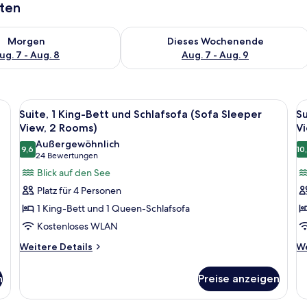
aten
 - Aug. 7.
 Verfügbarkeit für morgen, Aug. 7 - Aug. 8.
Überprüfe die Verfügbarkeit für dies
Morgen
Dieses Wochenende
ug. 7 - Aug. 8
Aug. 7 - Aug. 9
ßen Bett, einem Fernseher, einem Schreibtisch und Blick auf den Himmel dur
Alle
Ein Hotelzimmer mit einem großen Bett
Al
4
Suite, 1 King-Bett und Schlafsofa (Sofa Sleeper
Su
Fotos
F
View, 2 Rooms)
Vi
für
f
Außergewöhnlich
9,6
10
Suite,
Su
9,6 von 10
(24
24 Bewertungen
1 King-
1 
Bewertungen)
Blick auf den See
Bett
B
Platz für 4 Personen
und
u
1 King-Bett und 1 Queen-Schlafsofa
Schlafsofa
S
Kostenloses WLAN
(Sofa
(
Weitere
We
Sleeper
Weitere Details
S
We
Details
De
View,
V
für
fü
n
2
Preise anzeigen
T
Suite,
Su
Rooms)
2
1 King-
1 