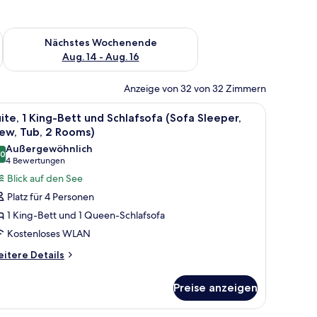
es Wochenende, Aug. 7 - Aug. 9.
Überprüfe die Verfügbarkeit für nächstes Wochenende, Aug. 1
Nächstes Wochenende
Aug. 14 - Aug. 16
Anzeige von 32 von 32 Zimmern
ch die Fenster.
, einem Schreibtisch, einem Sessel, einem Fernseher und einem Fenster mit Bl
le
Ein Hotelzimmer mit einem großen Bett, einem 
4
ite, 1 King-Bett und Schlafsofa (Sofa Sleeper,
otos
ew, Tub, 2 Rooms)
ür
Außergewöhnlich
,0
ite,
10,0 von 10
(4
4 Bewertungen
King-
Bewertungen)
Blick auf den See
ett
Platz für 4 Personen
nd
1 King-Bett und 1 Queen-Schlafsofa
chlafsofa
Kostenloses WLAN
Sofa
itere
leeper,
itere Details
tails
iew,
r
ub,
Preise anzeigen
ite,
King-