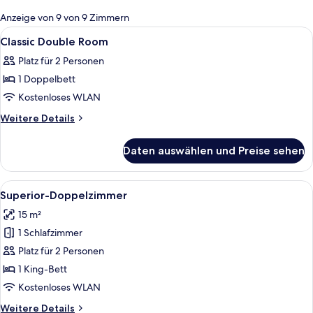
für
Anzeige von 9 von 9 Zimmern
Zimmer
Alle
Daunenbettdecken, Betten mit Memor
2
Classic Double Room
Fotos
Platz für 2 Personen
für
1 Doppelbett
Classic
Double
Kostenloses WLAN
Room
Weitere
Weitere Details
anzeigen
Details
für
Daten auswählen und Preise sehen
Classic
Double
Room
Alle
Ein Schlafzimmer mit einem Bett, eine
6
Superior-Doppelzimmer
Fotos
15 m²
für
1 Schlafzimmer
Superior-
Doppelzimmer
Platz für 2 Personen
anzeigen
1 King-Bett
Kostenloses WLAN
Weitere
Weitere Details