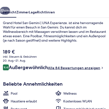
UNA
rück
Weiter
Esperienze.
49+
Übersicht
Zimmer
Lage
Richtlinien
Grand Hotel San Gemini | UNA Esperienze. ist eine hervorragende
Wahl für einen Besuch in San Gemini. Du kannst dich im
Wellnessbereich mit Massagen verwöhnen lassen und im Restaurant
etwas essen. Eine Poolbar, Fitnessmöglichkeiten und ein Außenpool
(je nach Saison geöffnet) sind weitere Highlights.
Der
189 €
aktuelle
inkl. Steuern & Gebühren
Preis
20. Aug.–21. Aug.
Speisen im Freien
beträgt
Bewertungen
Außergewöhnlich
9,4
Alle 84 Bewertungen anzeigen
189 €.
9,4 von 10.
Beliebte Annehmlichkeiten
Pool
Wellness
Haustiere erlaubt
Kostenloses WLAN