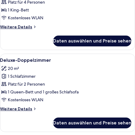
Studiosuite
Platz für 4 Personen
anzeigen
1 King-Bett
Kostenloses WLAN
Weitere
Weitere Details
Details
für
Daten auswählen und Preise sehen
Junior-
Studiosuite
Alle
Ein modernes Hotelzimmer mit einem 
6
Deluxe-Doppelzimmer
Fotos
20 m²
für
1 Schlafzimmer
Deluxe-
Doppelzimmer
Platz für 2 Personen
anzeigen
1 Queen-Bett und 1 großes Schlafsofa
Kostenloses WLAN
Weitere
Weitere Details
Details
für
Daten auswählen und Preise sehen
Deluxe-
Doppelzimmer