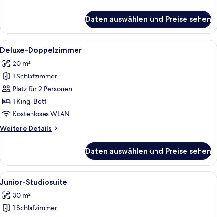
Details
für
Daten auswählen und Preise sehen
Superior-
Doppelzimmer
Alle
Ein modernes Hotelzimmer mit einem 
4
Deluxe-Doppelzimmer
Fotos
20 m²
für
1 Schlafzimmer
Deluxe-
Doppelzimmer
Platz für 2 Personen
anzeigen
1 King-Bett
Kostenloses WLAN
Weitere
Weitere Details
Details
für
Daten auswählen und Preise sehen
Deluxe-
Doppelzimmer
Alle
Ein modernes Hotelzimmer mit einem g
6
Junior-Studiosuite
Fotos
30 m²
für
1 Schlafzimmer
Junior-