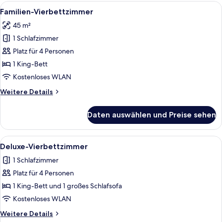
Alle
Ein modernes Schlafzimmer mit einem 
5
Familien-Vierbettzimmer
Fotos
45 m²
für
1 Schlafzimmer
Familien-
Vierbettzimmer
Platz für 4 Personen
anzeigen
1 King-Bett
Kostenloses WLAN
Weitere
Weitere Details
Details
für
Daten auswählen und Preise sehen
Familien-
Vierbettzimmer
Alle
Ein Hotelzimmer mit einem großen Bett
6
Deluxe-Vierbettzimmer
Fotos
1 Schlafzimmer
für
Platz für 4 Personen
Deluxe-
Vierbettzimmer
1 King-Bett und 1 großes Schlafsofa
anzeigen
Kostenloses WLAN
Weitere
Weitere Details
Details