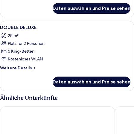
für
Daten auswählen und Preise sehen
Zimmer
Alle
Daunenbettdecken, Betten mit Memor
2
DOUBLE DELUXE
Fotos
25 m²
für
Platz für 2 Personen
DOUBLE
DELUXE
6 King-Betten
anzeigen
Kostenloses WLAN
Weitere
Weitere Details
Details
für
Daten auswählen und Preise sehen
DOUBLE
DELUXE
Ähnliche Unterkünfte
San Gemini Palace
Vallantic