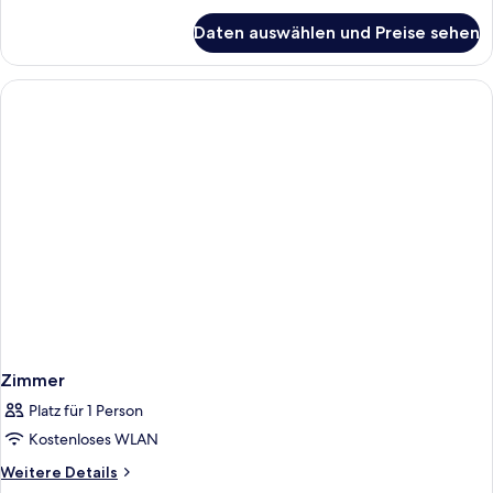
für
Daten auswählen und Preise sehen
Deluxe-
Vierbettzimmer
Zimmer
Platz für 1 Person
Kostenloses WLAN
Weitere
Weitere Details
Details