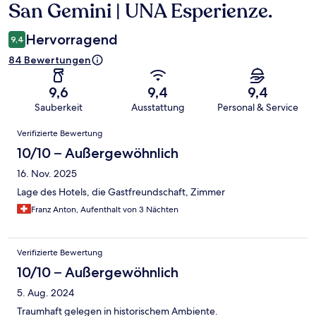
San Gemini | UNA Esperienze.
Hervorragend
9,4
84 Bewertungen
9,6
9,4
9,4
Sauberkeit
Ausstattung
Personal & Service
Bewertungen
Verifizierte Bewertung
10/10 – Außergewöhnlich
16. Nov. 2025
Lage des Hotels, die Gastfreundschaft, Zimmer
Franz Anton, Aufenthalt von 3 Nächten
Verifizierte Bewertung
10/10 – Außergewöhnlich
5. Aug. 2024
Traumhaft gelegen in historischem Ambiente.