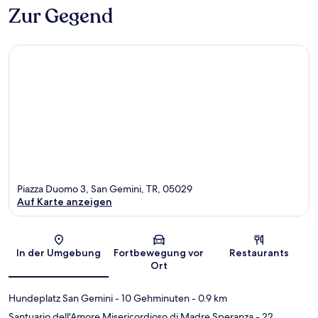
Zur Gegend
Piazza Duomo 3, San Gemini, TR, 05029
Auf Karte anzeigen
Karte
In der Umgebung
Fortbewegung vor
Restaurants
Ort
Hundeplatz San Gemini
- 10 Gehminuten
- 0.9 km
Santuario dell'Amore Misericordioso di Madre Speranza
- 22