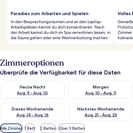
Paradies zum Arbeiten und Spielen
Volles 
In den Besprechungsräumen und an den Laptop-
Genieße 
Arbeitsplätzen kannst du dich konzentrieren. Nach
Frühstü
der Arbeit kannst du dich im Spa verwöhnen lassen, in
Zimmer 
die Sauna gehen oder eine Weinverkostung machen.
kulinari
Zimmeroptionen
Überprüfe die Verfügbarkeit für diese Daten
Überprüfe die Verfügbarkeit für heute Nacht, Aug. 9 - Aug. 10
Überprüfe die Verfügbarkeit fü
Heute Nacht
Morgen
Aug. 9 - Aug. 10
Aug. 10 - Aug. 11
Überprüfe die Verfügbarkeit für dieses Wochenende, Aug. 14 -
Überprüfe die Verfügbarkeit f
Dieses Wochenende
Nächstes Wochenende
Aug. 14 - Aug. 16
Aug. 21 - Aug. 23
Verfügbare
Alle Zimmer
1 Bett
2 Betten
Über 3 Betten
Filter