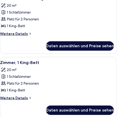
Fotos
20 m²
für
1 Schlafzimmer
Deluxe-
Zimmer,
Platz für 2 Personen
1 King-
1 King-Bett
Bett
Weitere
Weitere Details
anzeigen
Details
für
Daten auswählen und Preise sehen
Deluxe-
Zimmer,
1 King-
Alle
Ein ordentlich bezogenes Bett mit ei
4
Bett
Zimmer, 1 King-Bett
Fotos
20 m²
für
1 Schlafzimmer
Zimmer,
1 King-
Platz für 2 Personen
Bett
1 King-Bett
anzeigen
Weitere
Weitere Details
Details
für
Daten auswählen und Preise sehen
Zimmer,
1 King-