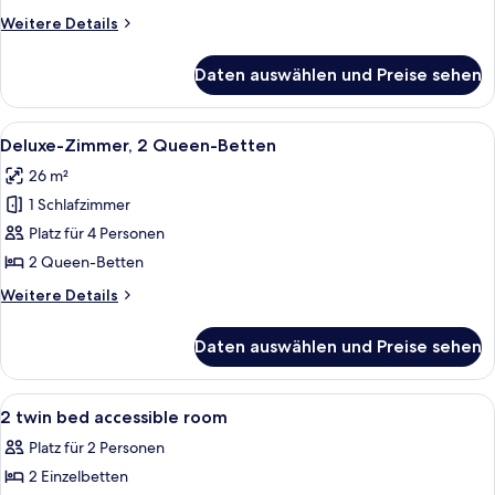
anzeigen
Weitere
Weitere Details
Details
für
Daten auswählen und Preise sehen
Zimmer,
2 Queen-
Betten
Alle
Ein Hotelzimmer mit zwei Betten, eine
5
Deluxe-Zimmer, 2 Queen-Betten
Fotos
26 m²
für
1 Schlafzimmer
Deluxe-
Zimmer,
Platz für 4 Personen
2 Queen-
2 Queen-Betten
Betten
Weitere
Weitere Details
anzeigen
Details
für
Daten auswählen und Preise sehen
Deluxe-
Zimmer,
2 Queen-
Alle
Ein Hotelzimmer mit zwei Betten, ein
11
Betten
2 twin bed accessible room
Fotos
Platz für 2 Personen
für
2 Einzelbetten
2