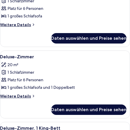
1 Schlafzimmer
Familienzimmer
anzeigen
Platz für 6 Personen
1 großes Schlafsofa
Weitere
Weitere Details
Details
für
Daten auswählen und Preise sehen
Familienzimmer
Alle
Ein Hotelzimmer mit zwei Betten, eine
4
Deluxe-Zimmer
Fotos
20 m²
für
1 Schlafzimmer
Deluxe-
Zimmer
Platz für 6 Personen
anzeigen
1 großes Schlafsofa und 1 Doppelbett
Weitere
Weitere Details
Details
für
Daten auswählen und Preise sehen
Deluxe-
Zimmer
Alle
Ein Hotelzimmer mit einem Bett, eine
4
Deluxe-Zimmer, 1 King-Bett