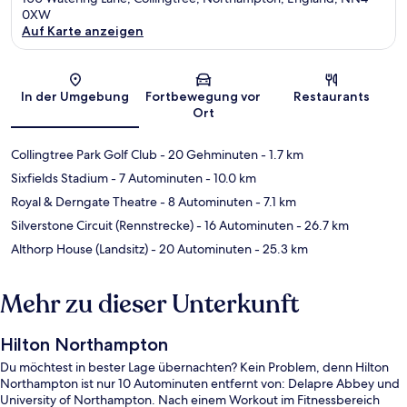
0XW
Auf Karte anzeigen
Karte
In der Umgebung
Fortbewegung vor
Restaurants
Ort
Collingtree Park Golf Club
- 20 Gehminuten
- 1.7 km
Sixfields Stadium
- 7 Autominuten
- 10.0 km
Royal & Derngate Theatre
- 8 Autominuten
- 7.1 km
Silverstone Circuit (Rennstrecke)
- 16 Autominuten
- 26.7 km
Althorp House (Landsitz)
- 20 Autominuten
- 25.3 km
Mehr zu dieser Unterkunft
Hilton Northampton
Du möchtest in bester Lage übernachten? Kein Problem, denn Hilton
Northampton ist nur 10 Autominuten entfernt von: Delapre Abbey und
University of Northampton. Nach einem Workout im Fitnessbereich