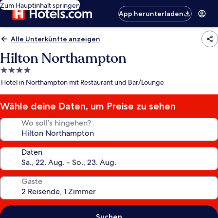
Zum Hauptinhalt springen
App herunterladen
Alle Unterkünfte anzeigen
Hilton Northampton
4.0-
Sterne-
Hotel in Northampton mit Restaurant und Bar/Lounge
Unterkunft
Wähle deine Daten, um Preise zu sehen
Wo soll’s hingehen?
Daten
Gäste
Suchen