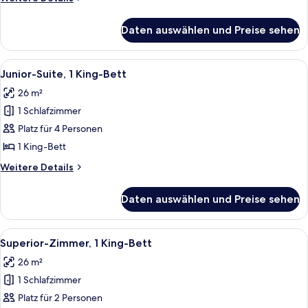
Details
To
für
Fitness
Daten auswählen und Preise sehen
Five
Queen
Feet
Room
To
Alle
Ein Hotelzimmer mit Bett, Fernseher, 
5
Fitness
anzeigen
Junior-Suite, 1 King-Bett
Fotos
Queen
26 m²
Room
für
1 Schlafzimmer
Junior-
Suite,
Platz für 4 Personen
1 King-
1 King-Bett
Bett
Weitere
Weitere Details
anzeigen
Details
für
Daten auswählen und Preise sehen
Junior-
Suite,
1 King-
Alle
Ein Hotelzimmer mit einem Bett, eine
9
Bett
Superior-Zimmer, 1 King-Bett
Fotos
26 m²
für
1 Schlafzimmer
Superior-
Zimmer,
Platz für 2 Personen