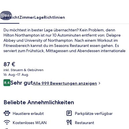
rück
Weiter
84+
Übersicht
Zimmer
Lage
Richtlinien
Du möchtest in bester Lage übernachten? Kein Problem, denn
Hilton Northampton ist nur 10 Autominuten entfernt von: Delapre
Abbey und University of Northampton. Nach einem Workout im
Fitnessbereich kannst du im Seasons Restaurant essen gehen. Es
serviert zum Frühstück, Mittagessen und Abendessen internationale
Küche. Eine Bar/Lounge, eine Snackbar und eine Terrasse gehören
ebenfalls zum Angebot. Andere Reisende lieben das hilfsbereite
Der
87 €
Personal.
aktuelle
inkl. Steuern & Gebühren
Preis
16. Aug.–17. Aug.
Außenbereich
beträgt
Bewertungen
Sehr gut
8,4
Alle 999 Bewertungen anzeigen
87 €.
8,4 von 10.
Beliebte Annehmlichkeiten
Haustiere erlaubt
Parkplätze verfügbar
Kostenloses WLAN
Restaurant