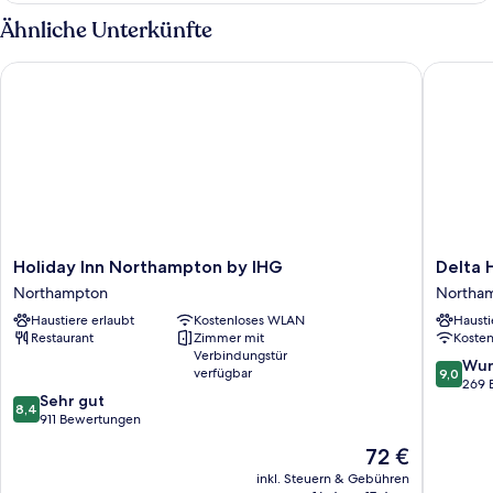
Bett
Ähnliche Unterkünfte
Holiday Inn Northampton by IHG
Delta Ho
Holiday
Delta
Holiday Inn Northampton by IHG
Delta 
Inn
Hotels
Northampton
Northa
Northampton
by
Haustiere erlaubt
Kostenloses WLAN
Hausti
by
Marriott
Restaurant
Zimmer mit
Koste
IHG
Northa
Verbindungstür
Northampton
Northa
9.0
Wun
verfügbar
9,0
von
269 
8.4
Sehr gut
10,
8,4
von
911 Bewertungen
Wunder
10,
269
Der
72 €
Sehr
Bewert
Preis
gut,
inkl. Steuern & Gebühren
beträgt