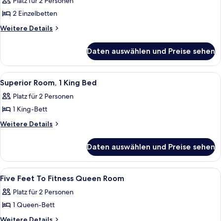
(Accessible
Platz für 2 Personen
)
2 Einzelbetten
anzeigen
Weitere
Weitere Details
Details
für
Daten auswählen und Preise sehen
Zimmer
(Accessible
)
Alle
Ein Hotelzimmer mit Bett, Fernseher, 
9
Superior Room, 1 King Bed
Fotos
Platz für 2 Personen
für
1 King-Bett
Superior
Room,
Weitere
Weitere Details
Details
1
für
King
Daten auswählen und Preise sehen
Superior
Bed
Room,
anzeigen
1
Alle
Zimmersafe, Schreibtisch, laptopgeeig
6
King
Five Feet To Fitness Queen Room
Fotos
Bed
Platz für 2 Personen
für
1 Queen-Bett
Five
Feet
Weitere
Weitere Details