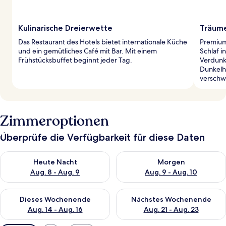
Kulinarische Dreierwette
Träume
Das Restaurant des Hotels bietet internationale Küche
Premium
und ein gemütliches Café mit Bar. Mit einem
Schlaf 
Frühstücksbuffet beginnt jeder Tag.
Verdunk
Dunkelh
verschw
Zimmeroptionen
Überprüfe die Verfügbarkeit für diese Daten
Überprüfe die Verfügbarkeit für heute Nacht, Aug. 8 - Aug. 9.
Überprüfe die Verfügbarkeit f
Heute Nacht
Morgen
Aug. 8 - Aug. 9
Aug. 9 - Aug. 10
Überprüfe die Verfügbarkeit für dieses Wochenende, Aug. 14 -
Überprüfe die Verfügbarkeit f
Dieses Wochenende
Nächstes Wochenende
Aug. 14 - Aug. 16
Aug. 21 - Aug. 23