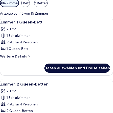
Verfügbare
Alle Zimmer
1 Bett
2 Betten
Filter
für
Anzeige von 15 von 15 Zimmern
Zimmer
Alle
Ein Hotelzimmer mit Bett, Schreibtisch
5
Zimmer, 1 Queen-Bett
Fotos
20 m²
für
1 Schlafzimmer
Zimmer,
1
Platz für 4 Personen
Queen-
1 Queen-Bett
Bett
Weitere
Weitere Details
anzeigen
Details
für
Daten auswählen und Preise sehen
Zimmer,
1
Queen-
Alle
Zwei Flaschen Crabtree Körperlotion
6
Bett
Zimmer, 2 Queen-Betten
Fotos
20 m²
für
1 Schlafzimmer
Zimmer,
2 Queen-
Platz für 4 Personen
Betten
2 Queen-Betten