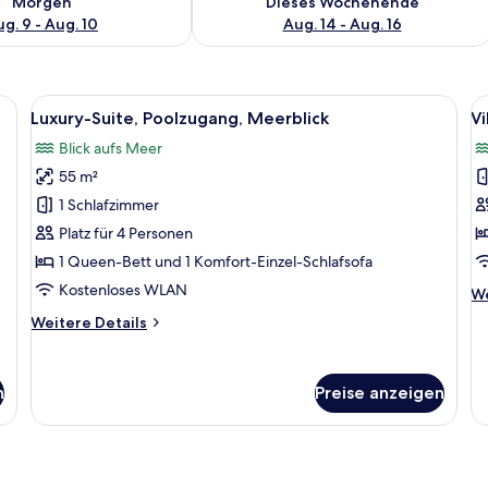
Morgen
Dieses Wochenende
g. 9 - Aug. 10
Aug. 14 - Aug. 16
il mit einer Steinwand, zwei Liegestühlen und einer Pergola.
Alle
Luxury-Suite, Poolzugang, Meerblick
Al
10
Luxury-Suite, Poolzugang, Meerblick
Vi
Fotos
F
Blick aufs Meer
für
f
55 m²
Luxury-
Vi
Suite,
3
1 Schlafzimmer
Poolzugang,
e
Platz für 4 Personen
Meerblick
P
1 Queen-Bett und 1 Komfort-Einzel-Schlafsofa
anzeigen
M
Kostenloses WLAN
We
We
a
De
Weitere
Weitere Details
fü
Details
Vil
für
3 
Luxury-
ei
n
Preise anzeigen
Suite,
Po
Poolzugang,
Me
Meerblick