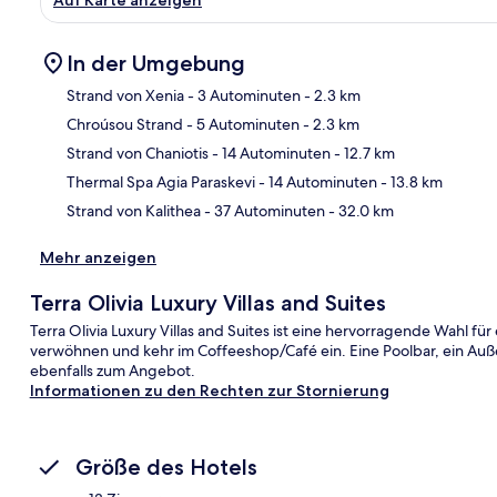
In der Umgebung
Strand von Xenia
- 3 Autominuten
- 2.3 km
Chroúsou Strand
- 5 Autominuten
- 2.3 km
Kar
Strand von Chaniotis
- 14 Autominuten
- 12.7 km
Thermal Spa Agia Paraskevi
- 14 Autominuten
- 13.8 km
Strand von Kalithea
- 37 Autominuten
- 32.0 km
Mehr anzeigen
Terra Olivia Luxury Villas and Suites
Terra Olivia Luxury Villas and Suites ist eine hervorragende Wahl fü
verwöhnen und kehr im Coffeeshop/Café ein. Eine Poolbar, ein Auß
ebenfalls zum Angebot.
Informationen zu den Rechten zur Stornierung
Größe des Hotels