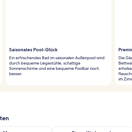
Saisonales Pool-Glück
Premi
Ein erfrischendes Bad im saisonalen Außenpool wird
Die Gä
durch bequeme Liegestühle, schattige
Bettwä
Sonnenschirme und eine bequeme Poolbar noch
erhols
besser.
flausc
im Zim
aten
 - Aug. 9.
 Verfügbarkeit für morgen, Aug. 9 - Aug. 10.
Überprüfe die Verfügbarkeit für dies