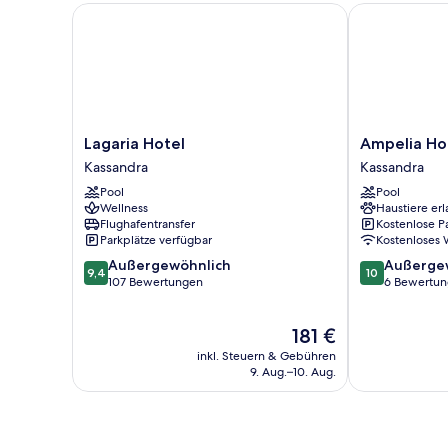
Lagaria Hotel
Ampelia Hote
Lagaria
Ampelia
Lagaria Hotel
Ampelia Ho
Hotel
Hotel
Kassandra
Kassandra
Kassandra
Kassandra
Pool
Pool
Kassandra
Wellness
Haustiere erl
Flughafentransfer
Kostenlose P
Parkplätze verfügbar
Kostenloses
9.4
10.0
Außergewöhnlich
Außerge
9,4
10
von
von
107 Bewertungen
6 Bewertu
10,
10,
Außergewöhnlich,
Außergewöhnl
Der
181 €
107
6
Preis
Bewertungen
Bewertungen
inkl. Steuern & Gebühren
beträgt
9. Aug.–10. Aug.
181 €