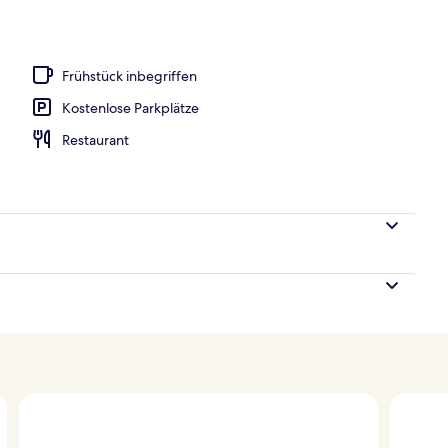
e nach Saison geöffnet), Sonnenschirme, Liegestühle
Frühstück inbegriffen
Kostenlose Parkplätze
Restaurant