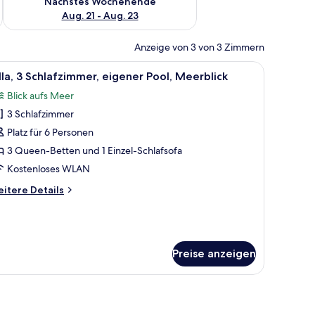
Nächstes Wochenende
Aug. 21 - Aug. 23
Anzeige von 3 von 3 Zimmern
 | Hochwertige Bettwaren, Zimmersafe, Verdunkelungsvorhänge
le
Ein moderner Poolbereich mit rechteckigem P
2
lla, 3 Schlafzimmer, eigener Pool, Meerblick
otos
Blick aufs Meer
ür
3 Schlafzimmer
lla,
 Schlafzimmer,
Platz für 6 Personen
igener
3 Queen-Betten und 1 Einzel-Schlafsofa
ool,
Kostenloses WLAN
eerblick
itere
itere Details
nzeigen
tails
r
la,
Schlafzimmer,
gener
Preise anzeigen
ol,
erblick