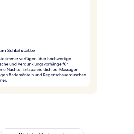
um Schlafstätte
stezimmer verfügen über hochwertige
sche und Verdunklungsvorhänge für
ame Nächte. Entspanne dich bei Massagen,
higen Bademänteln und Regenschauerduschen
mer.
es Wochenende, Aug. 14 - Aug. 16.
Überprüfe die Verfügbarkeit für nächstes Wochenende, Aug. 2