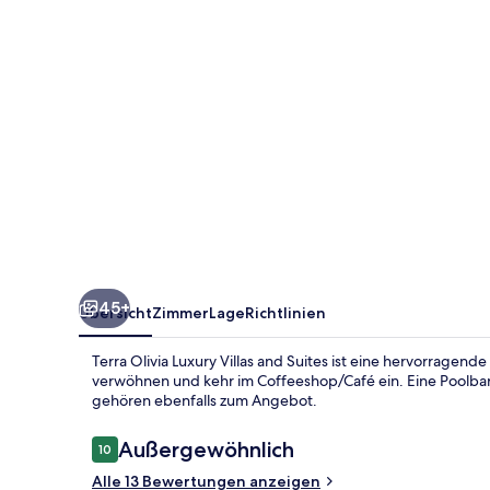
and
Suites
45+
Übersicht
Zimmer
Lage
Richtlinien
Terra Olivia Luxury Villas and Suites ist eine hervorragen
verwöhnen und kehr im Coffeeshop/Café ein. Eine Poolbar,
gehören ebenfalls zum Angebot.
Bewertungen
Außergewöhnlich
10
10 von 10.
Alle 13 Bewertungen anzeigen