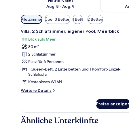
Heute Nacht
Aug. 8 - Aug. 9
Au
Verfügbare
Alle Zimmer
Über 3 Betten
1 Bett
2 Betten
Filter
Alle
Ein Poolbereich im modernen St
für
13
Villa, 2 Schlafzimmer, eigener Pool, Meerblick
Fotos
Zimmer
Blick aufs Meer
für
80 m²
Villa,
2 Schlafzimmer,
2 Schlafzimmer
eigener
Platz für 6 Personen
Pool,
1 Queen-Bett, 2 Einzelbetten und 1 Komfort-Einzel-
Meerblick
Schlafsofa
anzeigen
Kostenloses WLAN
Weitere
Weitere Details
Details
für
Preise anzeige
Villa,
2 Schlafzimmer,
eigener
Ähnliche Unterkünfte
Pool,
Meerblick