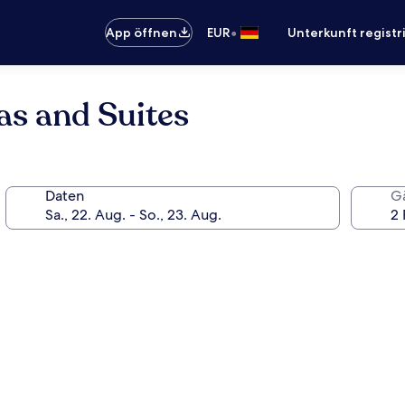
•
App öffnen
EUR
Unterkunft registr
las and Suites
Daten
G