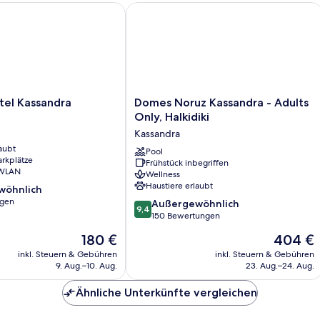
l Kassandra
Domes Noruz Kassandra - Adults Only,
Domes
tel Kassandra
Domes Noruz Kassandra - Adults
Noruz
Only, Halkidiki
Kassandra
Kassandra
-
aubt
Adults
Pool
arkplätze
Frühstück inbegriffen
Only,
 WLAN
Wellness
Halkidiki
Haustiere erlaubt
wöhnlich
Kassandra
ngen
9.4
Außergewöhnlich
9,4
von
150 Bewertungen
ich,
10,
Der
Der
180 €
404 €
Außergewöhnlich,
Preis
Preis
150
inkl. Steuern & Gebühren
inkl. Steuern & Gebühren
beträgt
beträgt
9. Aug.–10. Aug.
23. Aug.–24. Aug.
Bewertungen
180 €
404 €
Ähnliche Unterkünfte vergleichen