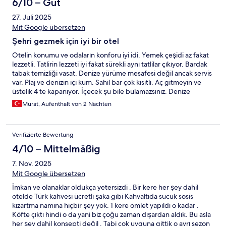
6/10 – Gut
27. Juli 2025
Mit Google übersetzen
Şehri gezmek için iyi bir otel
Otelin konumu ve odaların konforu iyi idi. Yemek çeşidi az fakat
lezzetli. Tatlirin lezzeti iyi fakat sürekli aynı tatlilar çıkıyor. Bardak
tabak temizliği vasat. Denize yürüme mesafesi değil ancak servis
var. Plaj ve denizin içi kum. Sahil bar çok kısıtlı. Aç gitmeyin ve
üstelik 4 te kapanıyor. İçecek şu bile bulamazsınız. Denize
girilecek vakitte bunun olması çok ama çok saçma.
Murat, Aufenthalt von 2 Nächten
Verifizierte Bewertung
4/10 – Mittelmäßig
7. Nov. 2025
Mit Google übersetzen
İmkan ve olanaklar oldukça yetersizdi . Bir kere her şey dahil
otelde Türk kahvesi ücretli şaka gibi Kahvaltıda sucuk sosis
kızartma namına hiçbir şey yok. 1 kere omlet yapıldı o kadar .
Köfte çıktı hindi o da yani biz çoğu zaman dışardan aldık. Bu asla
her şey dahil konsepti değil . Tabi çok uyguna gittik o ayrı sezon