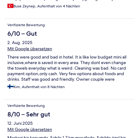
sonuydu zaten o etkili. Sabahları buz yok bir de ek olarak .. denizi
Buse Zeynep, Aufenthalt von 4 Nächten
çok güzel bizi o mutlu etti en azından
Verifizierte Bewertung
6/10 – Gut
2. Aug. 2025
Mit Google übersetzen
There were good and bad in hotel. It is like low budget mini all
inclusive,where is saved in every area. They dont even change
the towels everyday what is weird. Cleaning was bad. No card
payment option,only cash. Very few options about foods and
drinks. Staff was good and friendly. Owner couple were
unfriendly and rude.
Kim, Aufenthalt von 8 Nächten
Verifizierte Bewertung
8/10 – Sehr gut
12. Juni 2025
Mit Google übersetzen
Merkezi bir konumda. Sahile 1.7 km mesafede. Sahilde özel bir