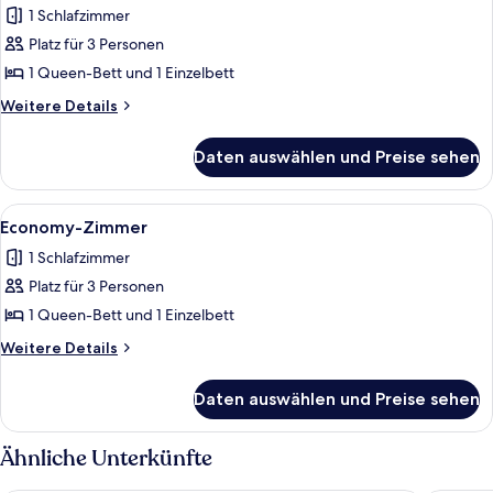
1 Schlafzimmer
Standardzimmer
anzeigen
Platz für 3 Personen
1 Queen-Bett und 1 Einzelbett
Weitere
Weitere Details
Details
für
Daten auswählen und Preise sehen
Standardzimmer
Alle
Economy-Zimmer | Minibar, schallisol
5
Economy-Zimmer
Fotos
1 Schlafzimmer
für
Platz für 3 Personen
Economy-
Zimmer
1 Queen-Bett und 1 Einzelbett
anzeigen
Weitere
Weitere Details
Details
für
Daten auswählen und Preise sehen
Economy-
Zimmer
Ähnliche Unterkünfte