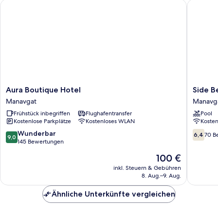
Aura Boutique Hotel
Side Bea
Aura
Side
Aura Boutique Hotel
Side B
Boutique
Beach
Manavgat
Manavg
Hotel
Club
Frühstück inbegriffen
Flughafentransfer
Pool
Manavgat
Hotel
Kostenlose Parkplätze
Kostenloses WLAN
Koste
Manavg
9.0
6.4
Wunderbar
6,4
70 B
9,0
von
von
145 Bewertungen
10,
10,
Der
100 €
Wunderbar,
70
Preis
145
Bewert
inkl. Steuern & Gebühren
beträgt
8. Aug.–9. Aug.
Bewertungen
100 €
Ähnliche Unterkünfte vergleichen