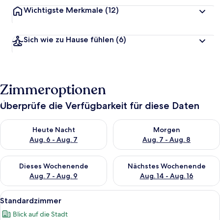
Wichtigste Merkmale
(12)
Sich wie zu Hause fühlen
(6)
Zimmeroptionen
Überprüfe die Verfügbarkeit für diese Daten
Überprüfe die Verfügbarkeit für heute Nacht, Aug. 6 - Aug. 7.
Überprüfe die Verfügbarkeit f
Heute Nacht
Morgen
Aug. 6 - Aug. 7
Aug. 7 - Aug. 8
Überprüfe die Verfügbarkeit für dieses Wochenende, Aug. 7 - 
Überprüfe die Verfügbarkeit f
Dieses Wochenende
Nächstes Wochenende
Aug. 7 - Aug. 9
Aug. 14 - Aug. 16
Alle
Standardzimmer | Minibar, schallisoli
5
Standardzimmer
Fotos
Blick auf die Stadt
für