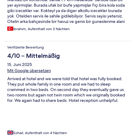
yer ayırmışlar. Burada ufak bir bufe yapmışlar Fıçı bira kola soda
gibi icecekler var. Kokteyl ya da diger alkollu icecekler burada
yok. Otelden servis ile sahile gidilebiliyor. Servis sayisi yetersiz.
Otelin arka bahçesinde bir havuz ve genis bir guneslenme alani
var. Yemek cesidi az fakat lezzetli degil. Çıkan ürünler oldukca iyi
Ibrahim, Aufenthalt von 3 Nächten
fakat lezzetli pişmemiş. Buna otelin bir çözüm bulmasi gerekiyor.
Ickilerde pek duyulmamış markalar var. Bar da restaurantda
çalışanlar guler yuzlu keyifli isini severek yapan insanlar.
Verifizierte Bewertung
4/10 – Mittelmäßig
15. Juni 2025
Mit Google übersetzen
Arrived at hotel and we were told that hotel was fully booked.
They put whole family in one room and we had to sleep
crammed in two beds. On second day they eventually gave us
two rooms but again not twin room which we originally booked
for. We again had to share beds. Hotel reception unhelpful.
Answer to all of the issues was 'We are sorry' but no concrete
action taken. Food quality very poor. Bland food only one meat
variety and rest vegetarian. No authentic Turkish food at all. Half
of sweet contained Jelly. Did not taste good. Base of main soup
pot contained lump of fungus. When escalated to hotel
personal, he just removed fungus and shrugged off his
Sohail, Aufenthalt von 4 Nächten