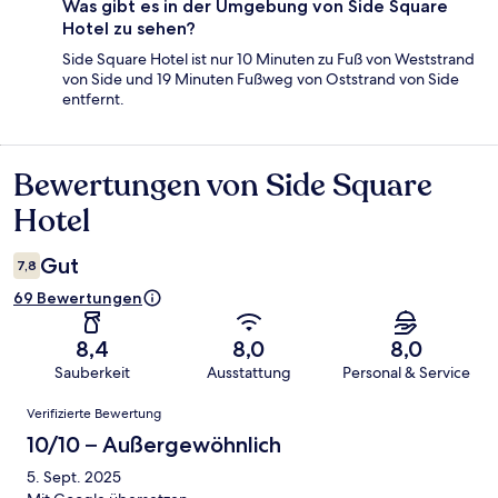
Was gibt es in der Umgebung von Side Square
Hotel zu sehen?
Side Square Hotel ist nur 10 Minuten zu Fuß von Weststrand
von Side und 19 Minuten Fußweg von Oststrand von Side
entfernt.
Bewertungen von Side Square
Bewertungen
Hotel
Gut
7,8
69 Bewertungen
8,4
8,0
8,0
Sauberkeit
Ausstattung
Personal & Service
Bewertungen
Verifizierte Bewertung
10/10 – Außergewöhnlich
5. Sept. 2025