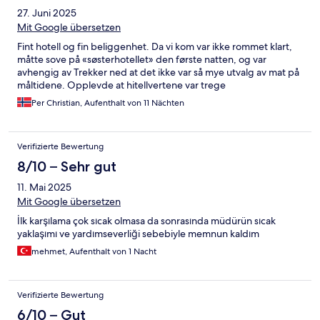
27. Juni 2025
Mit Google übersetzen
Fint hotell og fin beliggenhet. Da vi kom var ikke rommet klart,
måtte sove på «søsterhotellet» den første natten, og var
avhengig av Trekker ned at det ikke var så mye utvalg av mat på
måltidene. Opplevde at hitellvertene var trege
Per Christian, Aufenthalt von 11 Nächten
Verifizierte Bewertung
8/10 – Sehr gut
11. Mai 2025
Mit Google übersetzen
İlk karşılama çok sıcak olmasa da sonrasında müdürün sıcak
yaklaşımı ve yardımseverliği sebebiyle memnun kaldım
mehmet, Aufenthalt von 1 Nacht
Verifizierte Bewertung
6/10 – Gut