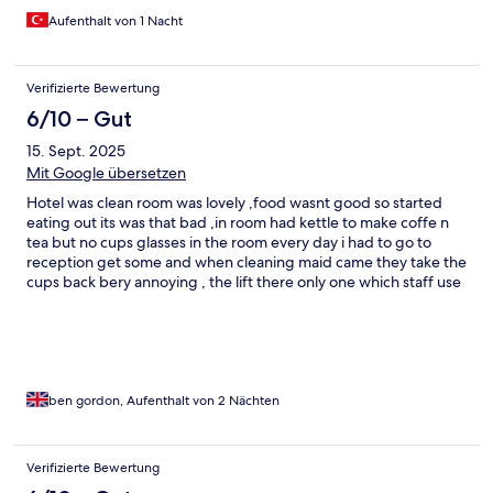
Aufenthalt von 1 Nacht
Verifizierte Bewertung
6/10 – Gut
15. Sept. 2025
Mit Google übersetzen
Hotel was clean room was lovely ,food wasnt good so started
eating out its was that bad ,in room had kettle to make coffe n
tea but no cups glasses in the room every day i had to go to
reception get some and when cleaning maid came they take the
cups back bery annoying , the lift there only one which staff use
aswell had to wait 20 mins for it to be free to which i cant walk
much as wim recovering from accident
ben gordon, Aufenthalt von 2 Nächten
Verifizierte Bewertung