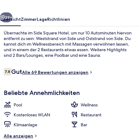
rück
Weiter
29+
Übersicht
Zimmer
Lage
Richtlinien
Übernachte im Side Square Hotel, um nur 10 Autominuten hiervon
entfernt zu sein: Weststrand von Side und Oststrand von Side. Du
kannst dich im Wellnessbereich mit Massagen verwöhnen lassen,
und in einem der 2 Restaurants etwas essen. Weitere Highlights
sind 2 Bars/Lounges, eine Poolbar und eine Sauna.
Bewertungen
Gut
7,8
Alle 69 Bewertungen anzeigen
7,8 von 10.
Strandbar
Beliebte Annehmlichkeiten
Pool
Wellness
Kostenloses WLAN
Restaurant
Klimaanlage
Bar
Alle anzeigen