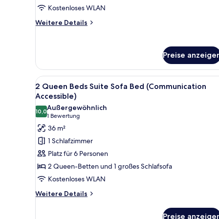
Kostenloses WLAN
Bed
anzeigen
Weitere
Weitere Details
Details
für
2
Preise anzeige
Queen
Beds
Suite
Alle
Ein Hotelzimmer mit zwei Bette
Sofa
9
2 Queen Beds Suite Sofa Bed (Communication
Fotos
Bed
Accessible)
für
Außergewöhnlich
10,0
2
10,0 von 10
(1
1 Bewertung
Queen
Bewertung)
36 m²
Beds
1 Schlafzimmer
Suite
Platz für 6 Personen
Sofa
2 Queen-Betten und 1 großes Schlafsofa
Bed
Kostenloses WLAN
(Communication
Accessible)
Weitere
Weitere Details
Details
anzeigen
für
Preise anzeige