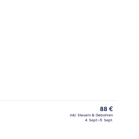
ch
Sehenswürdigkeit
Der
88 €
aktuelle
inkl. Steuern & Gebühren
Preis
4. Sept.–5. Sept.
begriffenes Frühstücksbuffet
Ausstattung der Unterkunft
beträgt
88 €.