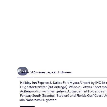
Suites
Fort
Myers
Airport
by
IHG
53+
Übersicht
Zimmer
Lage
Richtlinien
Holiday Inn Express & Suites Fort Myers Airport by IHG ist
Flughafentransfer (auf Anfrage). Wenn du etwas Sport ma
Außenpool schwimmen gehen. Außerdem ist Folgendes mit 
Fenway South (Baseball-Stadion) und Florida Gulf Coast Un
die Nähe zum Flughafen.