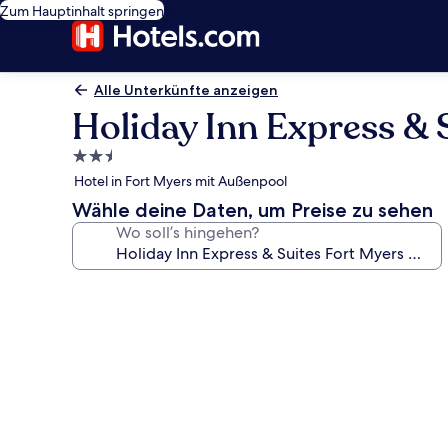
Zum Hauptinhalt springen
Alle Unterkünfte anzeigen
Holiday Inn Express & 
2.5-
Sterne-
Hotel in Fort Myers mit Außenpool
Unterkunft
Wähle deine Daten, um Preise zu sehen
Wo soll’s hingehen?
Fotogalerie
von
Holiday
Inn
Express
&