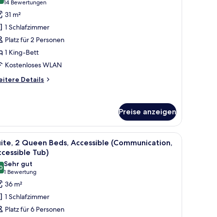
9,8 von 10
(14
14 Bewertungen
tandard
Bewertungen)
31 m²
oom
1 Schlafzimmer
Bed
Platz für 2 Personen
ype
1 King-Bett
ssigned
Kostenloses WLAN
t
heck-
itere
itere Details
)
tails
r
nzeigen
andard
Preise anzeigen
oom
ed
pe
t, einem Schreibtisch, zwei Stühlen, einem Fenster mit Ausblick und einer 
le
Ein Hotelzimmer mit zwei Betten, einem Schre
signed
6
ite, 2 Queen Beds, Accessible (Communication,
otos
cessible Tub)
eck-
ür
Sehr gut
0
ite,
8,0 von 10
(1
1 Bewertung
Bewertung)
36 m²
ueen
1 Schlafzimmer
eds,
Platz für 6 Personen
ccessible