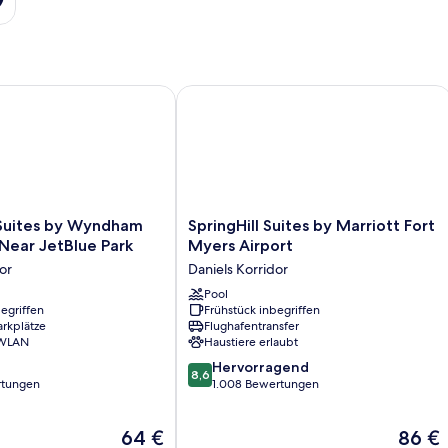
ites by Wyndham Fort Myers Near JetBlue Park
SpringHill Suites by Marriott Fort My
SpringHill
 Suites by Wyndham
SpringHill Suites by Marriott Fort
Suites
Near JetBlue Park
Myers Airport
by
or
Daniels Korridor
Marriott
Fort
Pool
egriffen
Frühstück inbegriffen
Myers
arkplätze
Flughafentransfer
Airport
 WLAN
Haustiere erlaubt
Daniels
8.6
Korridor
Hervorragend
8,6
von
rtungen
1.008 Bewertungen
10,
Hervorragend,
Der
Der
64 €
86 €
1.008