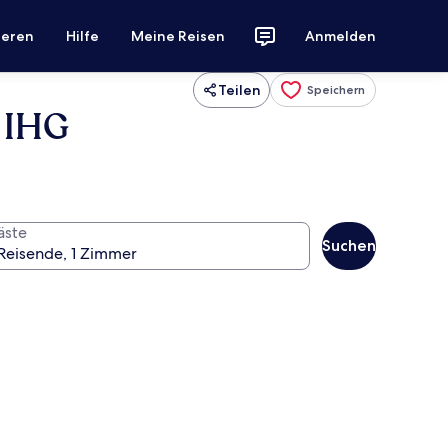
ieren
Hilfe
Meine Reisen
Anmelden
Teilen
Speichern
y IHG
äste
Suchen