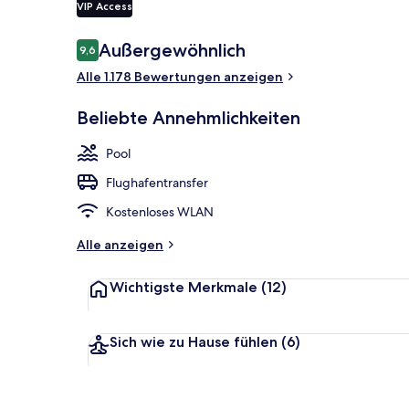
VIP Access
Bewertungen
Außergewöhnlich
9,6
9,6 von 10.
Innenbereic
Alle 1.178 Bewertungen anzeigen
Beliebte Annehmlichkeiten
Pool
Flughafentransfer
Kostenloses WLAN
Alle anzeigen
Wichtigste Merkmale
(12)
Sich wie zu Hause fühlen
(6)