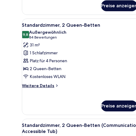
für
Preise anzeige
Standardzimmer,
1 King-
Bett
Alle
Ein Hotelzimmer mit zwei Bett
9
Standardzimmer, 2 Queen-Betten
Fotos
Außergewöhnlich
für
9,8
9,8 von 10
(84
84 Bewertungen
Standardzimmer,
Bewertungen)
31 m²
2 Queen-
1 Schlafzimmer
Betten
Platz für 4 Personen
anzeigen
2 Queen-Betten
Kostenloses WLAN
Weitere
Weitere Details
Details
für
Standardzimmer,
Preise anzeige
2 Queen-
Betten
Alle
Ein Hotelzimmer mit zwei Bett
10
Standardzimmer, 2 Queen-Betten (Communicatio
Fotos
Accessible Tub)
für