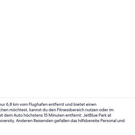
Außenberei
 nur 6,8 km vom Flughafen entfernt und bietet einen
chen möchtest, kannst du den Fitnessbereich nutzen oder im
dem Auto höchstens 15 Minuten entfernt: JetBlue Park at
Tägliches in
iversity. Anderen Reisenden gefallen das hilfsbereite Personal und