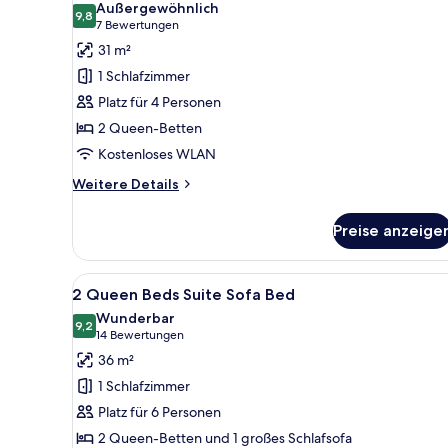
Außergewöhnlich
9,8
Standardzimmer,
9,8 von 10
(7
7 Bewertungen
2 Queen-
Bewertungen)
31 m²
Betten
1 Schlafzimmer
(Communication,
Platz für 4 Personen
Accessible
2 Queen-Betten
Tub)
Kostenloses WLAN
anzeigen
Weitere
Weitere Details
Details
für
Preise anzeige
Standardzimmer,
2 Queen-
Betten
Alle
Ein Hotelzimmer mit zwei Bette
9
(Communication,
2 Queen Beds Suite Sofa Bed
Fotos
Accessible
Wunderbar
Tub)
für
9,2
9,2 von 10
(14
14 Bewertungen
2
Bewertungen)
36 m²
Queen
1 Schlafzimmer
Beds
Platz für 6 Personen
Suite
2 Queen-Betten und 1 großes Schlafsofa
Sofa