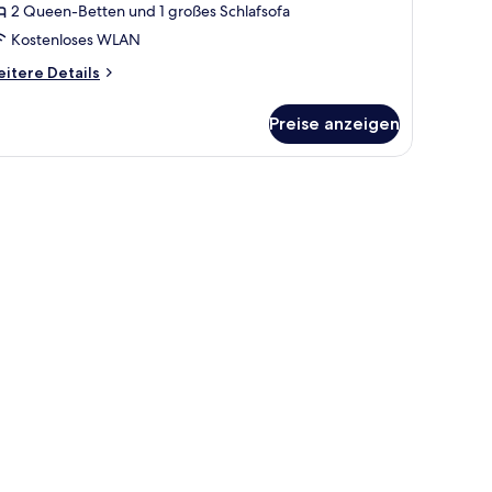
2 Queen-Betten und 1 großes Schlafsofa
Communication,
Kostenloses WLAN
ccessible
ub)
itere
itere Details
tails
nzeigen
r
Preise anzeigen
ite,
ueen
ds,
cessible
ommunication,
cessible
b)