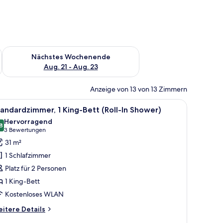
es Wochenende, Aug. 14 - Aug. 16.
Überprüfe die Verfügbarkeit für nächstes Wochenende, Aug. 2
Nächstes Wochenende
Aug. 21 - Aug. 23
Anzeige von 13 von 13 Zimmern
nem Wandheizgerät.
t, einem Schreibtisch, zwei Stühlen, einem Fenster mit Ausblick und einer 
le
Ein Hotelzimmer mit einem großen Bett, einem
8
andardzimmer, 1 King-Bett (Roll-In Shower)
otos
Hervorragend
ür
8
8,8 von 10
(3
3 Bewertungen
tandardzimmer,
Bewertungen)
31 m²
King-
1 Schlafzimmer
ett
Platz für 2 Personen
oll-
1 King-Bett
Kostenloses WLAN
hower)
nzeigen
itere
itere Details
tails