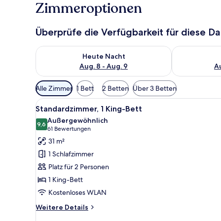
Zimmeroptionen
Überprüfe die Verfügbarkeit für diese D
Überprüfe die Verfügbarkeit für heute Nacht, Aug. 8
Überprüfe die
Heute Nacht
Aug. 8 - Aug. 9
Au
Verfügbare
Alle Zimmer
1 Bett
2 Betten
Über 3 Betten
Filter
Alle
Ein Hotelzimmer mit einem gro
für
8
Standardzimmer, 1 King-Bett
Fotos
Zimmer
Außergewöhnlich
für
9,6
9,6 von 10
(61
61 Bewertungen
Standardzimmer,
Bewertungen)
31 m²
1 King-
1 Schlafzimmer
Bett
Platz für 2 Personen
anzeigen
1 King-Bett
Kostenloses WLAN
Weitere
Weitere Details
Details