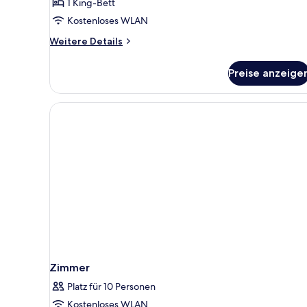
Klima
1 King-Bett
anzeigen
Kostenloses WLAN
Weitere
Weitere Details
Details
für
Preise anzeige
Doppelzimmer
mit
Klima
Zimmer
Platz für 10 Personen
Kostenloses WLAN