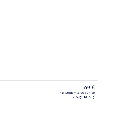
rt-TV mit Kabelempfang, Fernseher
Wasserkocher mit Kaffee-/Teezubehö
Der
69 €
aktuelle
inkl. Steuern & Gebühren
Preis
9. Aug.–10. Aug.
Außenbereich
beträgt
69 €.