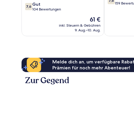
7,6
von
159 Bewert
7.6
Gut
7,6
10,
von
104 Bewertungen
Gut,
10,
Der
61 €
159
Gut,
Preis
Bewertungen
104
inkl. Steuern & Gebühren
beträgt
9. Aug.–10. Aug.
Bewertungen
61 €
Melde dich an, um verfügbare Rabat
Prämien für noch mehr Abenteuer!
Zur Gegend