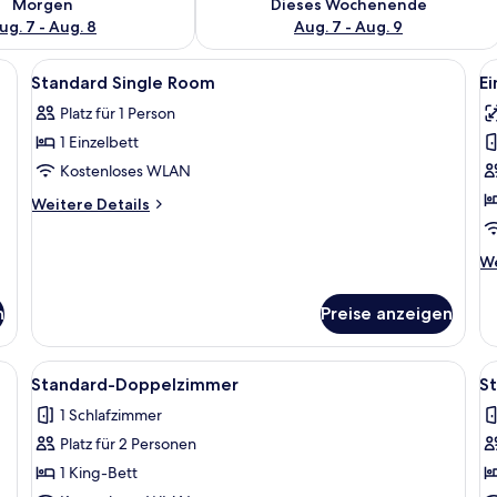
Morgen
Dieses Wochenende
ug. 7 - Aug. 8
Aug. 7 - Aug. 9
ttisch und ein Fenster mit Vorhängen.
Alle
Ein Hotelzimmer mit Bett, Sessel, Nac
Al
5
Standard Single Room
Ei
Fotos
F
Platz für 1 Person
für
f
1 Einzelbett
Standard
E
Single
m
Kostenloses WLAN
Room
K
Weitere
Weitere Details
anzeigen
a
Details
für
We
We
Standard
De
Single
fü
Room
n
Preise anzeigen
Ei
mi
Kl
gikerbettwaren, Schreibtisch, laptopgeeigneter Arbeitsplatz
Alle
Ein modernes Schlafzimmer mit einem
Al
6
Standard-Doppelzimmer
S
Fotos
F
1 Schlafzimmer
für
f
Platz für 2 Personen
Standard-
S
Doppelzimmer
E
1 King-Bett