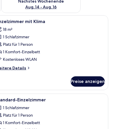
Nächstes Wochenende
Aug. 14 - Aug. 16
httisch und einem Fenster mit Vorhängen.
le
Ein Hotelzimmer mit Bett, Stuhl, Nachttisch u
10
nzelzimmer mit Klima
otos
18 m²
ür
1 Schlafzimmer
inzelzimmer
it
Platz für 1 Person
lima
1 Komfort-Einzelbett
nzeigen
Kostenloses WLAN
itere
itere Details
tails
r
Preise anzeigen
nzelzimmer
t
ima
 großen Bett, einem kleinen Nachttisch, einem gemusterten Teppich und 
le
Ein Hotelzimmer mit Bett, Stuhl, Nachttisch u
5
tandard-Einzelzimmer
otos
1 Schlafzimmer
ür
Platz für 1 Person
tandard-
inzelzimmer
1 Komfort-Einzelbett