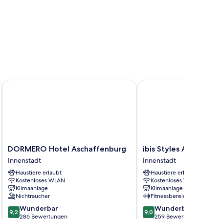
DORMERO Hotel Aschaffenburg
ibis Styles Aschaffenb
DORMERO
ibis
DORMERO Hotel Aschaffenburg
ibis Styles Aschaffe
Hotel
Styles
Innenstadt
Innenstadt
Aschaffenburg
Aschaffenburg
Haustiere erlaubt
Haustiere erlaubt
Innenstadt
Innenstadt
Kostenloses WLAN
Kostenloses WLAN
Klimaanlage
Klimaanlage
Nichtraucher
Fitnessbereich
9.2
9.0
Wunderbar
Wunderbar
9,2
9,0
von
von
286 Bewertungen
259 Bewertungen