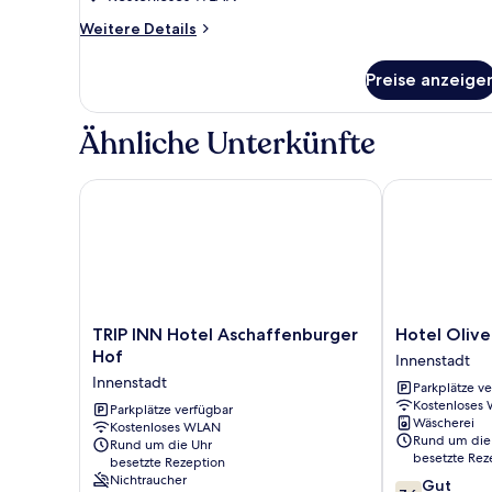
Weitere
Weitere Details
Details
für
Preise anzeige
Zimmer
Ähnliche Unterkünfte
TRIP INN Hotel Aschaffenburger Hof
Hotel Olive I
TRIP
Hotel
TRIP INN Hotel Aschaffenburger
Hotel Olive
INN
Olive
Hof
Innenstadt
Hotel
Inn
Innenstadt
Parkplätze v
Aschaffenburger
Innenstadt
Kostenloses
Hof
Parkplätze verfügbar
Wäscherei
Kostenloses WLAN
Innenstadt
Rund um die
Rund um die Uhr
besetzte Rez
besetzte Rezeption
Nichtraucher
7.6
Gut