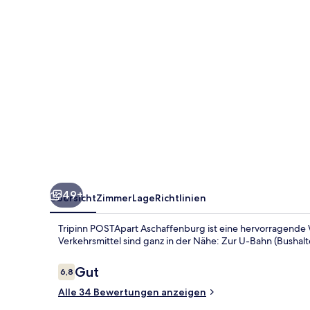
49+
Übersicht
Zimmer
Lage
Richtlinien
Tripinn POSTApart Aschaffenburg ist eine hervorragende W
Verkehrsmittel sind ganz in der Nähe: Zur U-Bahn (Bushal
Bewertungen
Gut
6,8
6,8 von 10.
Alle 34 Bewertungen anzeigen