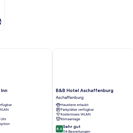
n
nn
B&B Hotel Aschaffenburg
B&B
 Inn
B&B Hotel Aschaffenburg
Hotel
Aschaffenburg
Aschaffenburg
erfügbar
Haustiere erlaubt
Aschaffenburg
 WLAN
Parkplätze verfügbar
Kostenloses WLAN
 Uhr
Klimaanlage
eption
8.4
Sehr gut
8,4
von
114 Bewertungen