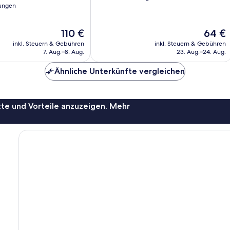
ungen
10,
Sehr
gut,
Der
Der
110 €
64 €
114
Preis
Preis
Bewertungen
inkl. Steuern & Gebühren
inkl. Steuern & Gebühren
beträgt
beträgt
7. Aug.–8. Aug.
23. Aug.–24. Aug.
110 €
64 €
Ähnliche Unterkünfte vergleichen
te und Vorteile anzuzeigen. Mehr