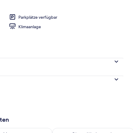
mit Klima | Allergikerbettwaren, Schreibtisch, laptopgeeigneter Arbeitspla
Parkplätze verfügbar
Klimaanlage
aten
 - Aug. 7.
 Verfügbarkeit für morgen, Aug. 7 - Aug. 8.
Überprüfe die Verfügbarkeit für dies