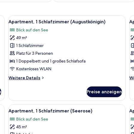
sie) | Kostenloses WLAN, individuell dekoriert, individuell eingerichtet
Alle
Apartment, 1 Schlafzimmer (Augustkönig
Al
7
Apartment, 1 Schlafzimmer (Augustkönigin)
Ap
Fotos
F
Blick auf den See
für
f
49 m²
Apartment,
A
1
3
1 Schlafzimmer
Schlafzimmer
(L
Platz für 3 Personen
(Augustkönigin)
a
1 Doppelbett und 1 großes Schlafsofa
anzeigen
Kostenloses WLAN
Weitere
We
Weitere Details
We
Details
De
für
fü
n
Preise anzeigen
Apartment,
Ap
1
3 
Schlafzimmer
(Li
nnenhut) | Wohnbereich | Flachbildfernseher
Alle
Apartment, 1 Schlafzimmer (Seerose) | 
Al
5
(Augustkönigin)
Apartment, 1 Schlafzimmer (Seerose)
Ap
Fotos
F
Blick auf den See
für
f
45 m²
Apartment,
A