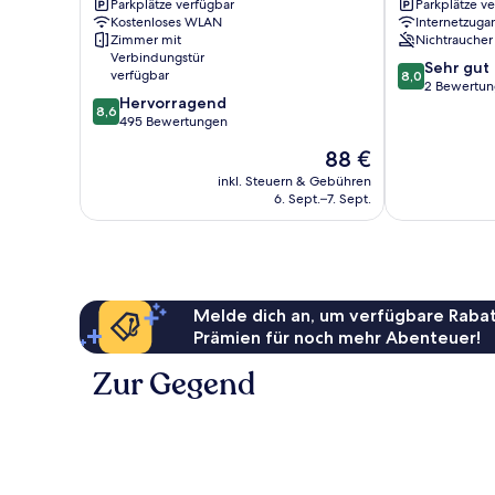
Parkplätze verfügbar
Parkplätze v
Friedrichshafen
Kostenloses WLAN
Internetzuga
Zimmer mit
Nichtraucher
Verbindungstür
8.0
Sehr gut
verfügbar
8,0
von
2 Bewertu
8.6
Hervorragend
10,
8,6
von
495 Bewertungen
Sehr
10,
gut,
Der
88 €
Hervorragend,
2
Preis
495
inkl. Steuern & Gebühren
Bewertungen
beträgt
6. Sept.–7. Sept.
Bewertungen
88 €
Melde dich an, um verfügbare Rabat
Prämien für noch mehr Abenteuer!
Zur Gegend