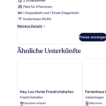
2 Schlafzimmer
2 Schlafzimmer
(Sonnenhut)
Platz für 4 Personen
anzeigen
1 Doppelbett und 1 Einzel-Etagenbett
Kostenloses WLAN
Weitere
Weitere Details
Details
für
Preise anzeige
Apartment,
2 Schlafzimmer
(Sonnenhut)
Ähnliche Unterkünfte
Hey Lou Hotel Friedrichshafen
Ferienhaus M
Hey
Ferienhaus
Hey Lou Hotel Friedrichshafen
Ferienhaus
Lou
Möhrle
Friedrichshafen
Ueberlingen
Hotel
6
Haustiere erlaubt
Wäscherei
Friedrichshafen
Ueberlingen