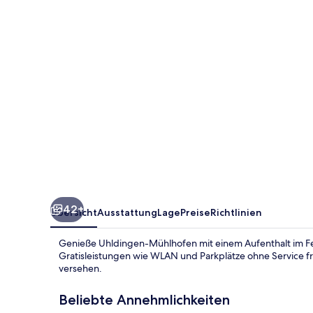
Bodensee
42+
Übersicht
Ausstattung
Lage
Preise
Richtlinien
Genieße Uhldingen-Mühlhofen mit einem Aufenthalt im F
Gratisleistungen wie WLAN und Parkplätze ohne Service f
versehen.
Beliebte Annehmlichkeiten