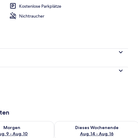
Kostenlose Parkplätze
Nichtraucher
aten
 - Aug. 9.
 Verfügbarkeit für morgen, Aug. 9 - Aug. 10.
Überprüfe die Verfügbarkeit für dies
Morgen
Dieses Wochenende
g. 9 - Aug. 10
Aug. 14 - Aug. 16