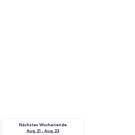
es Wochenende, Aug. 14 - Aug. 16.
Überprüfe die Verfügbarkeit für nächstes Wochenende, Aug. 2
Nächstes Wochenende
Aug. 21 - Aug. 23