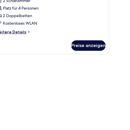
 Schlafzimmer
2 Schlafzimmer
kelei)
Platz für 4 Personen
nzeigen
2 Doppelbetten
Kostenloses WLAN
itere
itere Details
tails
r
Preise anzeigen
artment,
Schlafzimmer
kelei)