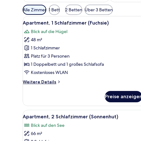
Verfügbare
Alle Zimmer
1 Bett
2 Betten
Über 3 Betten
Filter
Alle
Apartment, 1 Schlafzimmer (Fuch
für
5
Apartment, 1 Schlafzimmer (Fuchsie)
Fotos
Zimmer
Blick auf die Hügel
für
48 m²
Apartment,
1
1 Schlafzimmer
Schlafzimmer
Platz für 3 Personen
(Fuchsie)
1 Doppelbett und 1 großes Schlafsofa
anzeigen
Kostenloses WLAN
Weitere
Weitere Details
Details
für
Preise anzeige
Apartment,
1
Schlafzimmer
Alle
Apartment, 2 Schlafzimmer (So
9
(Fuchsie)
Apartment, 2 Schlafzimmer (Sonnenhut)
Fotos
Blick auf den See
für
66 m²
Apartment,