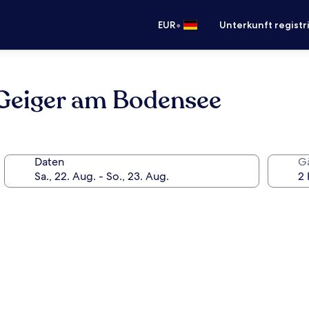
•
EUR
Unterkunft registr
Geiger am Bodensee
Daten
G