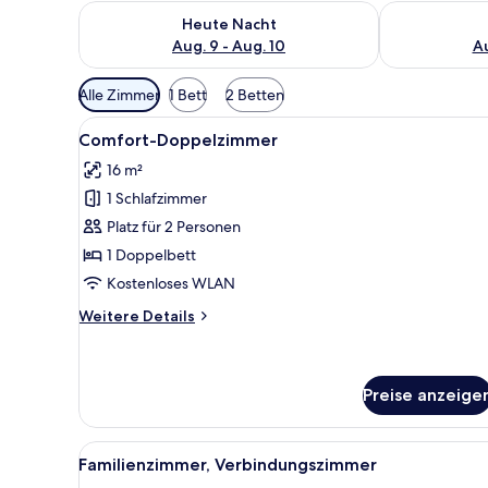
Überprüfe die Verfügbarkeit für heute Nacht, Aug. 9
Überprüfe die
Heute Nacht
Aug. 9 - Aug. 10
Au
Verfügbare
Alle Zimmer
1 Bett
2 Betten
Filter
Alle
Comfort-Doppelzimmer | Zimme
für
3
Comfort-Doppelzimmer
Fotos
Zimmer
16 m²
für
1 Schlafzimmer
Comfort-
Doppelzimmer
Platz für 2 Personen
anzeigen
1 Doppelbett
Kostenloses WLAN
Weitere
Weitere Details
Details
für
Comfort-
Doppelzimmer
Preise anzeige
Alle
Familienzimmer, Verbindungszi
3
Familienzimmer, Verbindungszimmer
Fotos