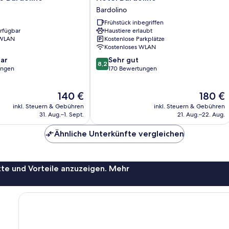
Bardolino
Bardolino
Bardolino
Frühstück inbegriffen
erfügbar
Haustiere erlaubt
 WLAN
Kostenlose Parkplätze
Kostenloses WLAN
8.2
ar
Sehr gut
8,2
von
ungen
170 Bewertungen
10,
Sehr
Der
Der
140 €
180 €
gut,
Preis
Preis
170
inkl. Steuern & Gebühren
inkl. Steuern & Gebühren
beträgt
beträgt
Bewertungen
31. Aug.–1. Sept.
21. Aug.–22. Aug.
140 €
180 €
Ähnliche Unterkünfte vergleichen
te und Vorteile anzuzeigen. Mehr