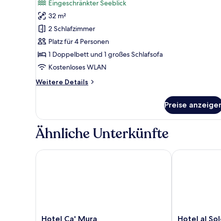
Eingeschränkter Seeblick
für
32 m²
Familienzimmer,
Verbindungszimmer
2 Schlafzimmer
anzeigen
Platz für 4 Personen
1 Doppelbett und 1 großes Schlafsofa
Kostenloses WLAN
Weitere
Weitere Details
Details
für
Preise anzeige
Familienzimmer,
Verbindungszimmer
Ähnliche Unterkünfte
Hotel Ca' Mura
Hotel al Sole
Hotel
Hotel
Hotel Ca' Mura
Hotel al So