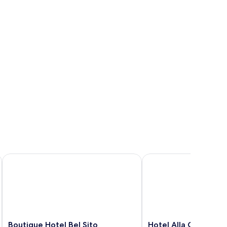
Boutique Hotel Bel Sito
Hotel Alla Grotta
Boutique
Hotel
Boutique Hotel Bel Sito
Hotel Alla Grotta