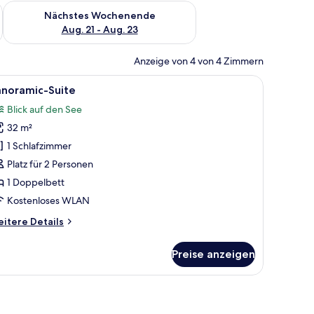
es Wochenende, Aug. 14 - Aug. 16.
Überprüfe die Verfügbarkeit für nächstes Wochenende, Aug. 2
Nächstes Wochenende
Aug. 21 - Aug. 23
Anzeige von 4 von 4 Zimmern
mersafe, Verdunkelungsvorhänge, schallisolierte Zimmer
le
Panoramic-Suite | Zimmersafe, Verdunkelungs
4
anoramic-Suite
otos
Blick auf den See
ür
32 m²
anoramic-
uite
1 Schlafzimmer
nzeigen
Platz für 2 Personen
1 Doppelbett
Kostenloses WLAN
itere
itere Details
tails
r
Preise anzeigen
noramic-
ite