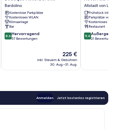
Hotel
Alla
Bardolino
Altstadt von Lazise
Bel
Grotta
Kostenlose Parkplätze
Frühstück inbegriffen
Sito
Altstadt
Kostenloses WLAN
Parkplätze verfügbar
Bardolino
von
Klimaanlage
Kostenloses WLAN
Lazise
Bar
Restaurant
8.6
9.4
Hervorragend
Außergewöhnlich
8,6
9,4
von
von
57 Bewertungen
21 Bewertungen
10,
10,
Hervorragend,
Außergewöhnlich,
Der
225 €
57
21
Preis
Bewertungen
Bewertungen
inkl. Steuern & Gebühren
inkl. S
beträgt
30. Aug.–31. Aug.
225 €
Anmelden
Jetzt kostenlos registrieren