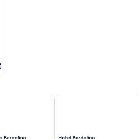
n
 Bardolino
Hotel Bardolino
Hotel
le Bardolino
Hotel Bardolino