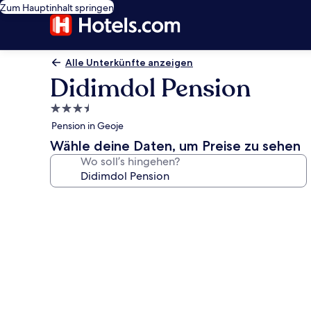
Zum Hauptinhalt springen
Alle Unterkünfte anzeigen
Didimdol Pension
3.5-
Sterne-
Pension in Geoje
Unterkunft
Wähle deine Daten, um Preise zu sehen
Wo soll’s hingehen?
Fotogalerie
von
Didimdol
Pension