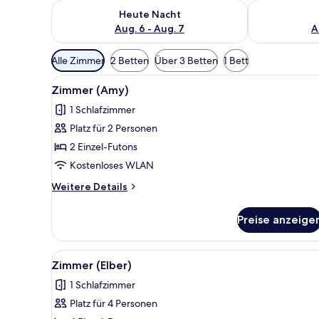
Überprüfe die Verfügbarkeit für heute Nacht, Aug. 6
Überprüfe die
Heute Nacht
Aug. 6 - Aug. 7
A
Verfügbare
Alle Zimmer
2 Betten
Über 3 Betten
1 Bett
Filter
Alle
Zimmer (Amy) | Kostenloses WLA
für
7
Zimmer (Amy)
Fotos
Zimmer
1 Schlafzimmer
für
Platz für 2 Personen
Zimmer
(Amy)
2 Einzel-Futons
anzeigen
Kostenloses WLAN
Weitere
Weitere Details
Details
für
Preise anzeige
Zimmer
(Amy)
Alle
Zimmer (Elber) | Kostenloses WL
6
Zimmer (Elber)
Fotos
1 Schlafzimmer
für
Platz für 4 Personen
Zimmer