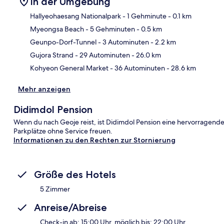
In der Umgebung
Hallyeohaesang Nationalpark
- 1 Gehminute
- 0.1 km
Myeongsa Beach
- 5 Gehminuten
- 0.5 km
Kar
Geunpo-Dorf-Tunnel
- 3 Autominuten
- 2.2 km
Gujora Strand
- 29 Autominuten
- 26.0 km
Kohyeon General Market
- 36 Autominuten
- 28.6 km
Mehr anzeigen
Didimdol Pension
Wenn du nach Geoje reist, ist Didimdol Pension eine hervorragend
Parkplätze ohne Service freuen.
Informationen zu den Rechten zur Stornierung
Größe des Hotels
5 Zimmer
Anreise/Abreise
Check-in ab: 15:00 Uhr, möglich bis: 22:00 Uhr