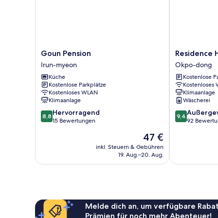
Goun
Residence
Goun Pension
Residence 
Pension
Hotel
Irun-myeon
Okpo-dong
Irun-
K
Küche
Kostenlose P
myeon
Okpo
Kostenlose Parkplätze
Kostenloses
Okpo-
Kostenloses WLAN
Klimaanlage
dong
Klimaanlage
Wäscherei
8.8
9.4
Hervorragend
Außerge
8,8
9,4
von
von
15 Bewertungen
92 Bewert
10,
10,
Der
47 €
Hervorragend,
Außergewöhnl
Preis
15
92
inkl. Steuern & Gebühren
beträgt
19. Aug.–20. Aug.
Bewertungen
Bewertungen
47 €
Melde dich an, um verfügbare Rabat
Prämien für noch mehr Abenteuer!