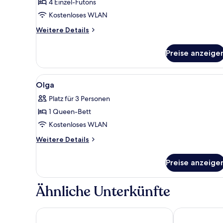
(Elber)
4 Einzel-Futons
anzeigen
Kostenloses WLAN
Weitere
Weitere Details
Details
für
Preise anzeige
Zimmer
(Elber)
Alle
Kostenloses WLAN, individuell d
1
Olga
Fotos
Platz für 3 Personen
für
1 Queen-Bett
Olga
anzeigen
Kostenloses WLAN
Weitere
Weitere Details
Details
für
Preise anzeige
Olga
Ähnliche Unterkünfte
Goun Pension
Residence Ho