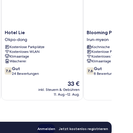
Hotel
Blooming
Hotel Lie
Blooming Pension
Lie
Pension
Okpo-dong
Irun-myeon
Okpo-
Irun-
Kostenlose Parkplätze
Kochnische
dong
myeon
Kostenloses WLAN
Kostenlose Parkplätze
Klimaanlage
Kostenloses WLAN
Wäscherei
Klimaanlage
7.6
7.6
Gut
Gut
7,6
7,6
von
von
24 Bewertungen
8 Bewertungen
10,
10,
Der
33 €
Gut,
Gut,
Preis
24
8
inkl. Steuern & Gebühren
inkl. S
beträgt
11. Aug.–12. Aug.
Bewertungen
Bewertungen
33 €
Anmelden
Jetzt kostenlos registrieren