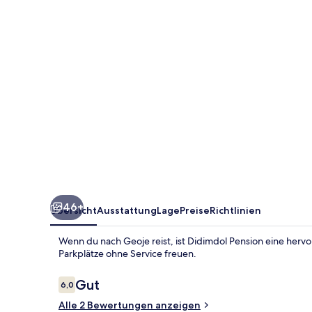
46+
Übersicht
Ausstattung
Lage
Preise
Richtlinien
Wenn du nach Geoje reist, ist Didimdol Pension eine herv
Parkplätze ohne Service freuen.
Bewertungen
Gut
6,0
6,0 von 10.
Alle 2 Bewertungen anzeigen