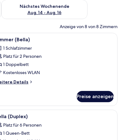
es Wochenende, Aug. 7 - Aug. 9.
Überprüfe die Verfügbarkeit für nächstes Wochenende, Aug. 1
Nächstes Wochenende
Aug. 14 - Aug. 16
Anzeige von 8 von 8 Zimmern
viduell dekoriert, individuell eingerichtet
le
Zimmer (Bella) | Kostenloses WLAN, individuell
7
mmer (Bella)
otos
1 Schlafzimmer
ür
Platz für 2 Personen
immer
ella)
1 Doppelbett
nzeigen
Kostenloses WLAN
itere
itere Details
tails
r
Preise anzeigen
immer
ella)
ividuell dekoriert, individuell eingerichtet
le
Speisen
2
lla (Duplex)
otos
Platz für 6 Personen
ür
1 Queen-Bett
lla