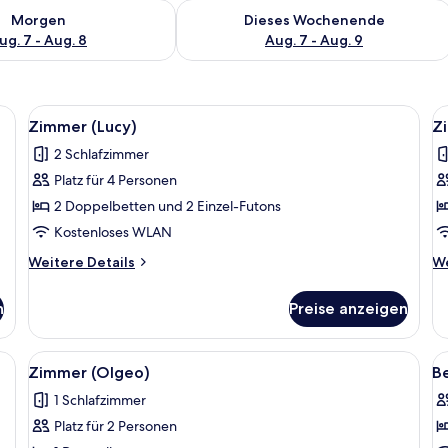
 - Aug. 7.
 Verfügbarkeit für morgen, Aug. 7 - Aug. 8.
Überprüfe die Verfügbarkeit für dies
Morgen
Dieses Wochenende
ug. 7 - Aug. 8
Aug. 7 - Aug. 9
N, individuell dekoriert, individuell eingerichtet
Alle
Zimmer (Lucy) | Kostenloses WLAN, indi
Al
9
Zimmer (Lucy)
Zi
Fotos
F
2 Schlafzimmer
für
f
Platz für 4 Personen
Zimmer
Z
(Lucy)
(B
2 Doppelbetten und 2 Einzel-Futons
anzeigen
a
Kostenloses WLAN
Weitere
We
Weitere Details
We
Details
De
für
fü
n
Preise anzeigen
Zimmer
Z
(Lucy)
(B
AN, individuell dekoriert, individuell eingerichtet
Alle
Zimmer (Olgeo) | Kostenloses WLAN, ind
Al
8
Zimmer (Olgeo)
Be
Fotos
F
1 Schlafzimmer
für
f
Platz für 2 Personen
Zimmer
Be