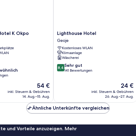
Lighthouse
Hotel K Okpo
Lighthouse Hotel
Hotel
Geoje
Geoje
arkplätze
Kostenloses WLAN
 WLAN
Klimaanlage
Wäscherei
8.4
Sehr gut
8,4
wöhnlich
von
141 Bewertungen
ungen
10,
Sehr
Der
Der
54 €
24 €
ich,
gut,
Preis
Preis
inkl. Steuern & Gebühren
inkl. Steuern & Gebühren
141
beträgt
beträgt
14. Aug.–15. Aug.
26. Aug.–27. Aug.
Bewertungen
54 €
24 €
Ähnliche Unterkünfte vergleichen
te und Vorteile anzuzeigen. Mehr