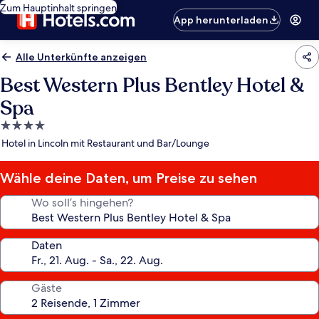
Zum Hauptinhalt springen
App herunterladen
Alle Unterkünfte anzeigen
Best Western Plus Bentley Hotel &
Spa
4.0-
Sterne-
Hotel in Lincoln mit Restaurant und Bar/Lounge
Unterkunft
Wähle deine Daten, um Preise zu sehen
Wo soll’s hingehen?
Daten
Gäste