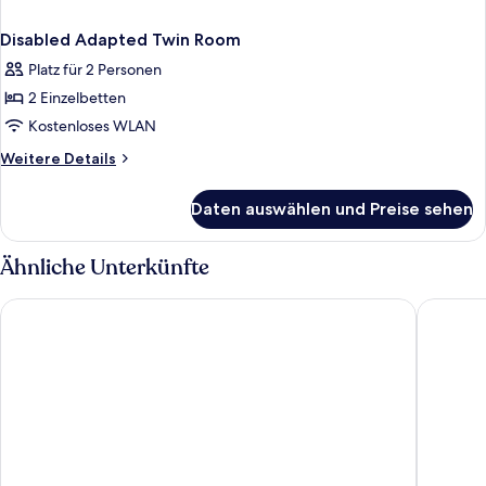
Disabled Adapted Twin Room
Platz für 2 Personen
2 Einzelbetten
Kostenloses WLAN
Weitere
Weitere Details
Details
für
Daten auswählen und Preise sehen
Disabled
Adapted
Twin
Ähnliche Unterkünfte
Room
Holiday Inn Express Lincoln City Centre by IHG
Holiday 