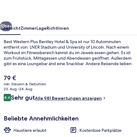
Bentley
Hotel
&
rück
Weiter
Spa
58+
Übersicht
Zimmer
Lage
Richtlinien
Best Western Plus Bentley Hotel & Spa ist nur 10 Autominuten
entfernt von: LNER Stadium und University of Lincoln. Nach einem
Workout im Fitnessbereich kannst du im Jewels essen gehen. Es ist
zum Frühstück, Mittagessen und Abendessen geöffnet. Außerdem
gibt es eine Loungebar and eine Snackbar. Andere Reisende lieben
das hilfsbereite Personal.
Der
79 €
aktuelle
inkl. Steuern & Gebühren
Preis
23. Aug.–24. Aug.
Essen und Trinken
beträgt
Bewertungen
Sehr gut
8,4
Alle 981 Bewertungen anzeigen
79 €.
8,4 von 10.
Beliebte Annehmlichkeiten
Haustiere erlaubt
Kostenlose Parkplätze