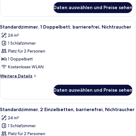
für
Daten auswählen und Preise sehen
Executive-
Zimmer,
2 Einzelbetten,
Alle
Ein ordentlich bezogenes Bett mit we
4
Nichtraucher
Standardzimmer, 1 Doppelbett, barrierefrei, Nichtraucher
Fotos
24 m²
für
1 Schlafzimmer
Standardzimmer,
1
Platz für 2 Personen
Doppelbett,
1 Doppelbett
barrierefrei,
Kostenloses WLAN
Nichtraucher
Weitere
Weitere Details
anzeigen
Details
für
Daten auswählen und Preise sehen
Standardzimmer,
1
Doppelbett,
Alle
Ein Hotelzimmer mit einem großen Bett
5
barrierefrei,
Standardzimmer, 2 Einzelbetten, barrierefrei, Nichtraucher
Fotos
Nichtraucher
24 m²
für
1 Schlafzimmer
Standardzimmer,
2 Einzelbetten,
Platz für 2 Personen