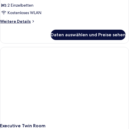
barrierefrei,
2 Einzelbetten
Nichtraucher
Kostenloses WLAN
anzeigen
Weitere
Weitere Details
Details
für
Daten auswählen und Preise sehen
Standardzimmer,
2 Einzelbetten,
barrierefrei,
Nichtraucher
Executive Twin Room