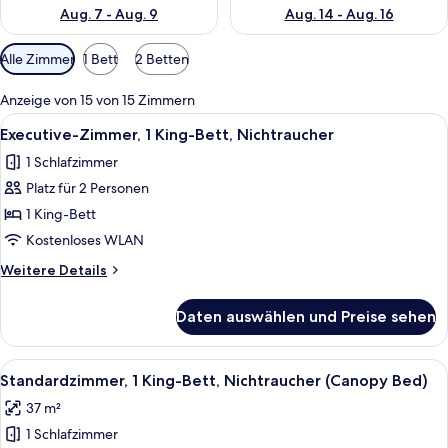
Aug. 7 - Aug. 9
Aug. 14 - Aug. 16
Verfügbare
Alle Zimmer
1 Bett
2 Betten
Filter
für
Anzeige von 15 von 15 Zimmern
Zimmer
Alle
Ein Hotelzimmer mit einer gepolstert
4
Executive-Zimmer, 1 King-Bett, Nichtraucher
Fotos
1 Schlafzimmer
für
Platz für 2 Personen
Executive-
Zimmer,
1 King-Bett
1 King-
Kostenloses WLAN
Bett,
Weitere
Weitere Details
Nichtraucher
Details
anzeigen
für
Daten auswählen und Preise sehen
Executive-
Zimmer,
1 King-
Alle
Ein Bett mit Baldachin, mit Holzrahm
5
Bett,
Standardzimmer, 1 King-Bett, Nichtraucher (Canopy Bed)
Fotos
Nichtraucher
37 m²
für
1 Schlafzimmer
Standardzimmer,