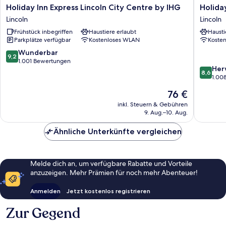
Holiday
Holiday
Holiday Inn Express Lincoln City Centre by IHG
Holida
Inn
Inn
Lincoln
Lincoln
Express
Lincoln
Frühstück inbegriffen
Haustiere erlaubt
Hausti
Lincoln
by
Parkplätze verfügbar
Kostenloses WLAN
Koste
City
IHG
Centre
Lincoln
9.2
Wunderbar
9,2
by
von
1.001 Bewertungen
8.6
Her
IHG
10,
8,6
von
1.00
Lincoln
Wunderbar,
10,
1.001
Der
76 €
Hervorr
Bewertungen
Preis
1.008
inkl. Steuern & Gebühren
beträgt
9. Aug.–10. Aug.
Bewert
76 €
Ähnliche Unterkünfte vergleichen
Melde dich an, um verfügbare Rabatte und Vorteile
anzuzeigen. Mehr Prämien für noch mehr Abenteuer!
Anmelden
Jetzt kostenlos registrieren
Zur Gegend