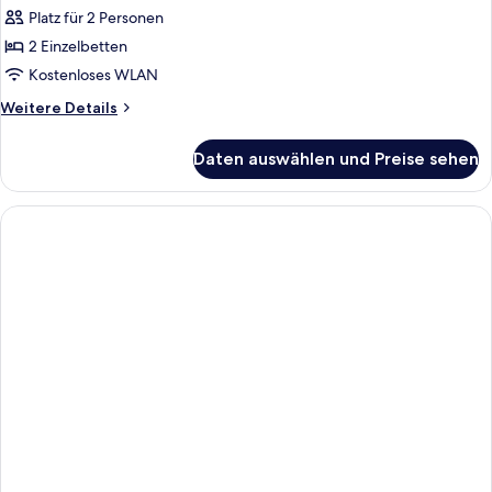
Platz für 2 Personen
2 Einzelbetten
Kostenloses WLAN
Weitere
Weitere Details
Details
für
Daten auswählen und Preise sehen
Executive
Twin
Room