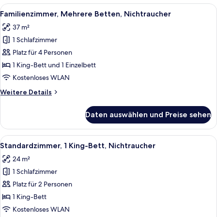
Bett,
Alle
Zimmersafe, Schreibtisch, Verdunkel
7
Nichtraucher
Familienzimmer, Mehrere Betten, Nichtraucher
Fotos
37 m²
für
1 Schlafzimmer
Familienzimmer,
Mehrere
Platz für 4 Personen
Betten,
1 King-Bett und 1 Einzelbett
Nichtraucher
Kostenloses WLAN
anzeigen
Weitere
Weitere Details
Details
für
Daten auswählen und Preise sehen
Familienzimmer,
Mehrere
Betten,
Alle
Ein ordentlich bezogenes Bett mit we
4
Nichtraucher
Standardzimmer, 1 King-Bett, Nichtraucher
Fotos
24 m²
für
1 Schlafzimmer
Standardzimmer,
1 King-
Platz für 2 Personen
Bett,
1 King-Bett
Nichtraucher
Kostenloses WLAN