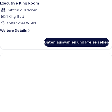
Executive King Room
Platz für 2 Personen
1 King-Bett
Kostenloses WLAN
Weitere
Weitere Details
Details
für
Daten auswählen und Preise sehen
Executive
King
Room