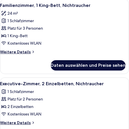
Alle
Ein Hotelzimmer mit zwei Betten, eine
4
Nichtraucher
Familienzimmer, 1 King-Bett, Nichtraucher
Fotos
24 m²
für
1 Schlafzimmer
Familienzimmer,
1 King-
Platz für 3 Personen
Bett,
1 King-Bett
Nichtraucher
Kostenloses WLAN
anzeigen
Weitere
Weitere Details
Details
für
Daten auswählen und Preise sehen
Familienzimmer,
1 King-
Bett,
Alle
Ein Hotelzimmer mit zwei Betten, ein
4
Nichtraucher
Executive-Zimmer, 2 Einzelbetten, Nichtraucher
Fotos
1 Schlafzimmer
für
Platz für 2 Personen
Executive-
Zimmer,
2 Einzelbetten
2 Einzelbetten,
Kostenloses WLAN
Nichtraucher
Weitere
Weitere Details
anzeigen
Details