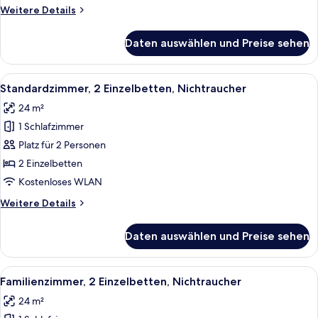
anzeigen
Weitere
Weitere Details
Details
für
Daten auswählen und Preise sehen
Standardzimmer,
1 King-
Bett,
Alle
Ein Hotelzimmer mit einem großen Bet
5
Nichtraucher
Standardzimmer, 2 Einzelbetten, Nichtraucher
Fotos
24 m²
für
1 Schlafzimmer
Standardzimmer,
2 Einzelbetten,
Platz für 2 Personen
Nichtraucher
2 Einzelbetten
anzeigen
Kostenloses WLAN
Weitere
Weitere Details
Details
für
Daten auswählen und Preise sehen
Standardzimmer,
2 Einzelbetten,
Nichtraucher
Alle
Ein Hotelzimmer mit zwei Betten, eine
4
Familienzimmer, 2 Einzelbetten, Nichtraucher
Fotos
24 m²
für