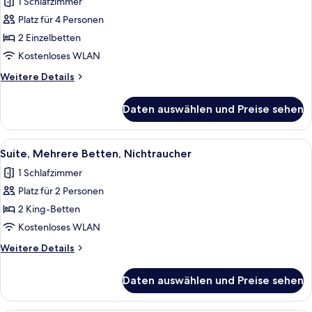
1 Schlafzimmer
Familienzimmer,
2 Einzelbetten,
Platz für 4 Personen
Nichtraucher
2 Einzelbetten
anzeigen
Kostenloses WLAN
Weitere
Weitere Details
Details
für
Daten auswählen und Preise sehen
Familienzimmer,
2 Einzelbetten,
Nichtraucher
Alle
Ein Hotelzimmer mit zwei Betten, eine
6
Suite, Mehrere Betten, Nichtraucher
Fotos
1 Schlafzimmer
für
Platz für 2 Personen
Suite,
Mehrere
2 King-Betten
Betten,
Kostenloses WLAN
Nichtraucher
Weitere
Weitere Details
anzeigen
Details
für
Daten auswählen und Preise sehen
Suite,
Mehrere
Betten,