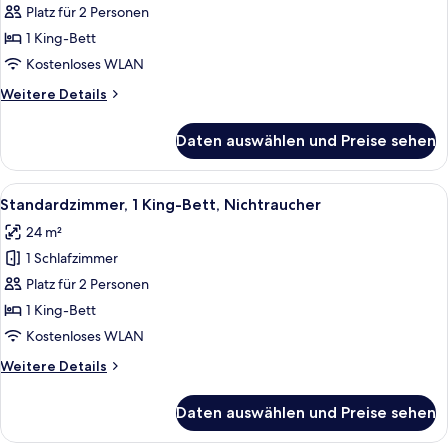
1 King-
Platz für 2 Personen
Bett,
1 King-Bett
Nichtraucher
Kostenloses WLAN
(Canopy
Weitere
Weitere Details
Bed)
Details
anzeigen
für
Daten auswählen und Preise sehen
Standardzimmer,
1 King-
Bett,
Alle
Ein Hotelzimmer mit einem großen Bet
6
Nichtraucher
Standardzimmer, 1 King-Bett, Nichtraucher
Fotos
(Canopy
24 m²
Bed)
für
1 Schlafzimmer
Standardzimmer,
1 King-
Platz für 2 Personen
Bett,
1 King-Bett
Nichtraucher
Kostenloses WLAN
anzeigen
Weitere
Weitere Details
Details
für
Daten auswählen und Preise sehen
Standardzimmer,
1 King-