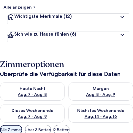
Alle anzeigen
Wichtigste Merkmale
(12)
Sich wie zu Hause fühlen
(6)
Zimmeroptionen
Überprüfe die Verfügbarkeit für diese Daten
Überprüfe die Verfügbarkeit für heute Nacht, Aug. 7 - Aug. 8.
Überprüfe die Verfügbarkeit f
Heute Nacht
Morgen
Aug. 7 - Aug. 8
Aug. 8 - Aug. 9
Überprüfe die Verfügbarkeit für dieses Wochenende, Aug. 7 - 
Überprüfe die Verfügbarkeit f
Dieses Wochenende
Nächstes Wochenende
Aug. 7 - Aug. 9
Aug. 14 - Aug. 16
Verfügbare
Alle Zimmer
Über 3 Betten
2 Betten