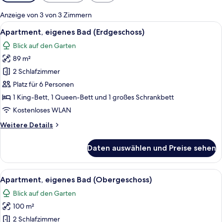
Filter
für
Anzeige von 3 von 3 Zimmern
Zimmer
Alle
Apartment, eigenes Bad (Erdgeschoss
16
Apartment, eigenes Bad (Erdgeschoss)
Fotos
Blick auf den Garten
für
89 m²
Apartment,
eigenes
2 Schlafzimmer
Bad
Platz für 6 Personen
(Erdgeschoss)
1 King-Bett, 1 Queen-Bett und 1 großes Schrankbett
anzeigen
Kostenloses WLAN
Weitere
Weitere Details
Details
für
Daten auswählen und Preise sehen
Apartment,
eigenes
Bad
Alle
Ein ordentlich bezogenes Bett mit ein
13
(Erdgeschoss)
Apartment, eigenes Bad (Obergeschoss)
Fotos
Blick auf den Garten
für
100 m²
Apartment,
eigenes
2 Schlafzimmer