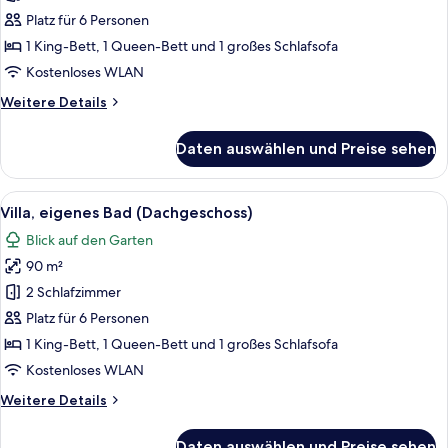
Bad
Platz für 6 Personen
(Obergeschoss)
1 King-Bett, 1 Queen-Bett und 1 großes Schlafsofa
anzeigen
Kostenloses WLAN
Weitere
Weitere Details
Details
für
Daten auswählen und Preise sehen
Apartment,
eigenes
Bad
Alle
Ein Schlafzimmer mit Holzboden, eine
13
(Obergeschoss)
Villa, eigenes Bad (Dachgeschoss)
Fotos
Blick auf den Garten
für
90 m²
Villa,
eigenes
2 Schlafzimmer
Bad
Platz für 6 Personen
(Dachgeschoss)
1 King-Bett, 1 Queen-Bett und 1 großes Schlafsofa
anzeigen
Kostenloses WLAN
Weitere
Weitere Details
Details
für
Daten auswählen und Preise sehen