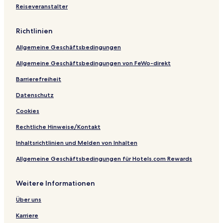
e
f
h
r
m
Reiseveranstalter
r
e
n
A
e
n
w
l
Richtlinien
i
s
i
t
c
r
e
Allgemeine Geschäftsbedingungen
h
t
n
w
S
Allgemeine Geschäftsbedingungen von FeWo-direkt
a
c
n
h
Barrierefreiheit
d
l
o
Datenschutz
s
Cookies
s
Rechtliche Hinweise/Kontakt
Inhaltsrichtlinien und Melden von Inhalten
Allgemeine Geschäftsbedingungen für Hotels.com Rewards
Weitere Informationen
Über uns
Karriere