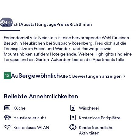
rück
Weiter
44+
Übersicht
Ausstattung
Lage
Preise
Richtlinien
Feriendomizil Villa Neidstein ist eine hervorragende Wahl für einen
Besuch in Neukirchen bei Sulzbach-Rosenberg. Freu dich auf die
Tennisplätze im Freien und Wander- und Radwege sowie
Mountainbiken auf dem Hotelgelände. Weitere Highlights sind eine
Terrasse und ein Garten. Außerdem bieten die Apartments tolle
Annehmlichkeiten wie Espressomaschine sowie Memory-Foam-
Matratzen und Daunenbettdecken.
Bewertungen
Außergewöhnlich
10
Alle 5 Bewertungen anzeigen
10 von 10.
Villa, eigenes Bad (Dachgeschoss) | Z
Beliebte Annehmlichkeiten
Küche
Wäscherei
Haustiere erlaubt
Kostenlose Parkplätze
Kostenloses WLAN
Kinderfreundliche
Aktivitäten