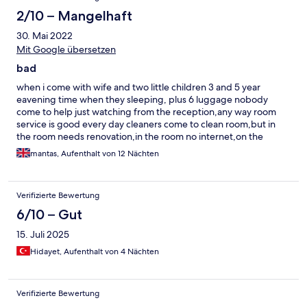
2/10 – Mangelhaft
30. Mai 2022
Mit Google übersetzen
bad
when i come with wife and two little children 3 and 5 year
eavening time when they sleeping, plus 6 luggage nobody
come to help just watching from the reception,any way room
service is good every day cleaners come to clean room,but in
the room needs renovation,in the room no internet,on the
internet list is diferent photos like now when you come.about
mantas, Aufenthalt von 12 Nächten
food in restoran you cant there go if you dont want sick,and
have a problem with stomatch,food is stay on table all day and
next day serve same food,vegetables and fruit is rotten from the
Verifizierte Bewertung
heat and nobady changes ,sausages or meet smell,everywhere
flys on the food,brekfast till 10 am,but when we comming
6/10 – Gut
9:30am eggs on the table is finishing,you can eat just fries i
15. Juli 2025
newer come back here again,from 1 to 10 i give 2 ,this 2 just the
for the room services.
Hidayet, Aufenthalt von 4 Nächten
Verifizierte Bewertung