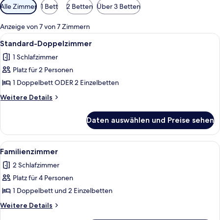
Verfügbare
Alle Zimmer
1 Bett
2 Betten
Über 3 Betten
Filter
für
Anzeige von 7 von 7 Zimmern
Zimmer
Alle
Ein Hotelzimmer mit Bett, Kissen, eine
6
Standard-Doppelzimmer
Fotos
1 Schlafzimmer
für
Platz für 2 Personen
Standard-
Doppelzimmer
1 Doppelbett ODER 2 Einzelbetten
anzeigen
Weitere
Weitere Details
Details
für
Daten auswählen und Preise sehen
Standard-
Doppelzimmer
Alle
Ein Balkon mit Korbstühlen und einem 
9
Familienzimmer
Fotos
2 Schlafzimmer
für
Platz für 4 Personen
Familienzimmer
anzeigen
1 Doppelbett und 2 Einzelbetten
Weitere
Weitere Details
Details