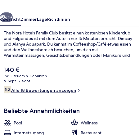
Club
rück
Weiter
64+
Übersicht
Zimmer
Lage
Richtlinien
The Nora Hotels Family Club besitzt einen kostenlosen Kinderclub
und Folgendes ist mit dem Auto in nur 15 Minuten erreicht: Dimcay
und Alanya Aquapark. Du kannst im Coffeeshop/Café etwas essen
und den Wellnessbereich besuchen, um dich mit
Warmsteinmassagen, Gesichtsbehandlungen oder Maniküre und
Pediküre verwöhnen zu lassen. Weitere Highlights sind 4
Bars/Lounges, eine Strandbar und ein Außenpool (je nach Saison
Der
140 €
geöffnet).
aktuelle
inkl. Steuern & Gebühren
Preis
6. Sept.–7. Sept.
Unterkunftsgelände
beträgt
Bewertungen
5,2
Alle 18 Bewertungen anzeigen
140 €.
5,2 von 10.
Beliebte Annehmlichkeiten
Pool
Wellness
Internetzugang
Restaurant