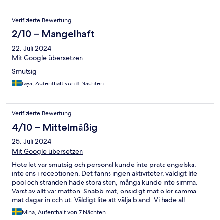
Verifizierte Bewertung
2/10 – Mangelhaft
22. Juli 2024
Mit Google übersetzen
Smutsig
faya, Aufenthalt von 8 Nächten
Verifizierte Bewertung
4/10 – Mittelmäßig
25. Juli 2024
Mit Google übersetzen
Hotellet var smutsig och personal kunde inte prata engelska,
inte ens i receptionen. Det fanns ingen aktiviteter, väldigt lite
pool och stranden hade stora sten, många kunde inte simma.
Värst av allt var matten. Snabb mat, ensidigt mat eller samma
mat dagar in och ut. Väldigt lite att välja bland. Vi hade all
inklusive men åt och drack ute under hela vistelsen.
Mina, Aufenthalt von 7 Nächten
Rekommenderar inte alls. Med pengarna kan man hitta mycket