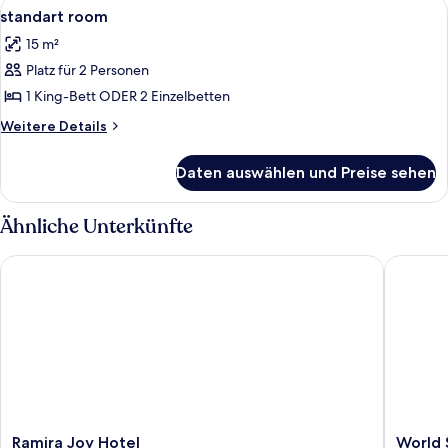
Alle
Ein Hotelzimmer mit einem Bett, einem
6
standart room
Fotos
15 m²
für
Platz für 2 Personen
standart
room
1 King-Bett ODER 2 Einzelbetten
anzeigen
Weitere
Weitere Details
Details
für
Daten auswählen und Preise sehen
standart
room
Ähnliche Unterkünfte
Ramira Joy Hotel
World St
Ramira
World
Ramira Joy Hotel
World 