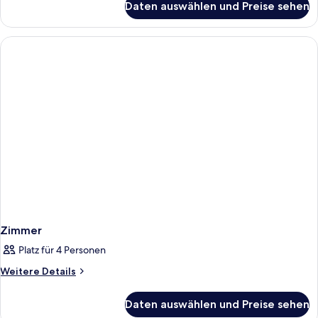
Daten auswählen und Preise sehen
Club-
Zimmer
Zimmer
Platz für 4 Personen
Weitere
Weitere Details
Details
für
Daten auswählen und Preise sehen
Zimmer