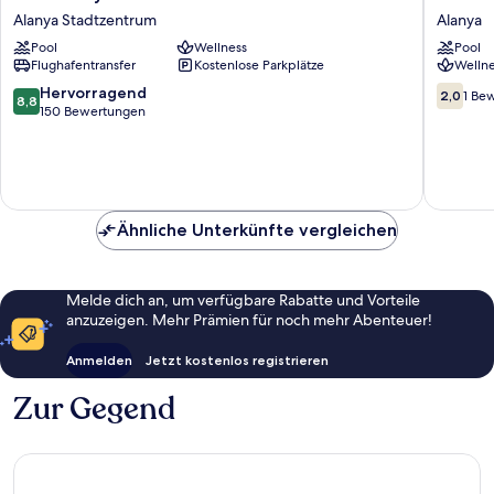
Joy
Star
Alanya Stadtzentrum
Alanya
Hotel
Beach
Pool
Wellness
Pool
Alanya
Resort
Flughafentransfer
Kostenlose Parkplätze
Wellne
Stadtzentrum
&
Spa
8.8
2.0
Hervorragend
2,0
1 Be
8,8
Alanya
von
von
150 Bewertungen
10,
10,
Hervorragend,
1
150
Bewert
Bewertungen
Ähnliche Unterkünfte vergleichen
Melde dich an, um verfügbare Rabatte und Vorteile
anzuzeigen. Mehr Prämien für noch mehr Abenteuer!
Anmelden
Jetzt kostenlos registrieren
Zur Gegend