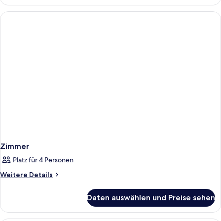
Zimmer
Platz für 4 Personen
Weitere
Weitere Details
Details
für
Daten auswählen und Preise sehen
Zimmer