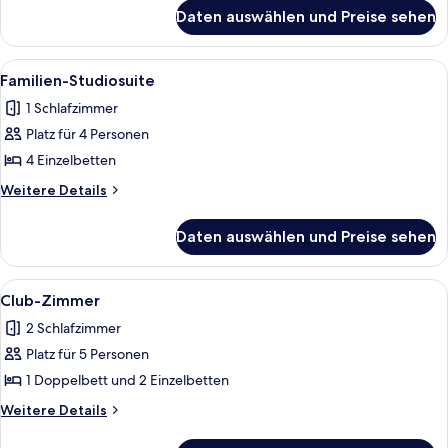
für
Daten auswählen und Preise sehen
Familienzimmer
Alle
Ein Hotelzimmer mit einem Bett, eine
8
Familien-Studiosuite
Fotos
1 Schlafzimmer
für
Platz für 4 Personen
Familien-
Studiosuite
4 Einzelbetten
anzeigen
Weitere
Weitere Details
Details
für
Daten auswählen und Preise sehen
Familien-
Studiosuite
Alle
Ein ordentlich bezogenes Bett mit e
6
Club-Zimmer
Fotos
2 Schlafzimmer
für
Platz für 5 Personen
Club-
Zimmer
1 Doppelbett und 2 Einzelbetten
anzeigen
Weitere
Weitere Details
Details
für