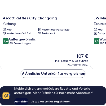
Ascott
JW
Ascott Raffles City Chongqing
JW Mar
Raffles
Marriott
Yuzhong
Zentrale
City
Hotel
Pool
Kostenlose Parkplätze
Pool
Chongqing
Chongq
Kostenloses WLAN
Restaurant
Parkpl
Yuzhong
Zentrale
Geschäft
9.4
9.0
Außergewöhnlich
Wun
9,4
9,0
von
von
139 Bewertungen
288 
10,
10,
Außergewöhnlich,
Wunder
Der
107 €
139
288
Preis
Bewertungen
Bewert
inkl. Steuern & Gebühren
beträgt
10. Aug.–11. Aug.
107 €
Ähnliche Unterkünfte vergleichen
Melde dich an, um verfügbare Rabatte und Vorteile
anzuzeigen. Mehr Prämien für noch mehr Abenteuer!
Anmelden
Jetzt kostenlos registrieren