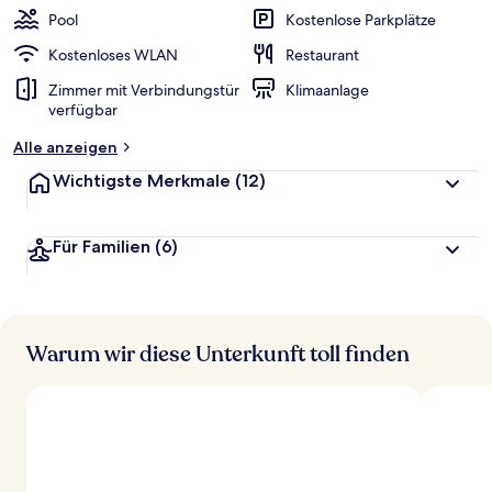
w
Pool
Kostenlose Parkplätze
e
r
Kostenloses WLAN
Restaurant
t
Zimmer mit Verbindungstür
Klimaanlage
e
verfügbar
t
Alle anzeigen
Wichtigste Merkmale
(12)
Für Familien
(6)
Warum wir diese Unterkunft toll finden