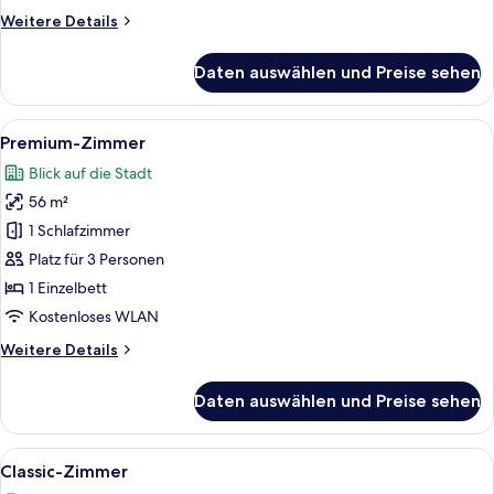
Weitere
Weitere Details
Details
für
Daten auswählen und Preise sehen
Zimmer,
Flussblick
(InterContinental)
Alle
Ein modernes Hotelzimmer mit einem gr
8
Premium-Zimmer
Fotos
Blick auf die Stadt
für
56 m²
Premium-
Zimmer
1 Schlafzimmer
anzeigen
Platz für 3 Personen
1 Einzelbett
Kostenloses WLAN
Weitere
Weitere Details
Details
für
Daten auswählen und Preise sehen
Premium-
Zimmer
Alle
Ein modernes Hotelzimmer mit einem gr
5
Classic-Zimmer
Fotos