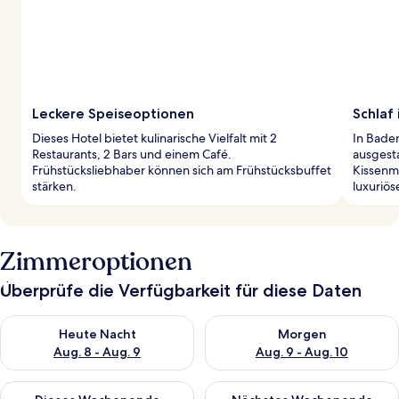
Leckere Speiseoptionen
Schlaf
Dieses Hotel bietet kulinarische Vielfalt mit 2
In Bade
Restaurants, 2 Bars und einem Café.
ausgesta
Frühstücksliebhaber können sich am Frühstücksbuffet
Kissenm
stärken.
luxuriös
Zimmeroptionen
Überprüfe die Verfügbarkeit für diese Daten
Überprüfe die Verfügbarkeit für heute Nacht, Aug. 8 - Aug. 9.
Überprüfe die Verfügbarkeit f
Heute Nacht
Morgen
Aug. 8 - Aug. 9
Aug. 9 - Aug. 10
Überprüfe die Verfügbarkeit für dieses Wochenende, Aug. 14 -
Überprüfe die Verfügbarkeit f