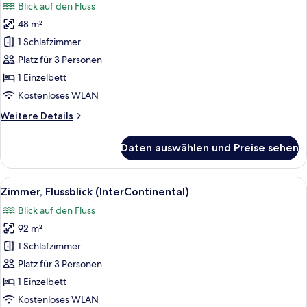
Blick auf den Fluss
Lounge,
für
Flussblick
48 m²
Premium-
Zimmer,
1 Schlafzimmer
Flussblick
Platz für 3 Personen
anzeigen
1 Einzelbett
Kostenloses WLAN
Weitere
Weitere Details
Details
für
Daten auswählen und Preise sehen
Premium-
Zimmer,
Flussblick
Alle
Ein modernes Hotelzimmer mit einem gr
6
Zimmer, Flussblick (InterContinental)
Fotos
Blick auf den Fluss
für
92 m²
Zimmer,
Flussblick
1 Schlafzimmer
(InterContinental)
Platz für 3 Personen
anzeigen
1 Einzelbett
Kostenloses WLAN