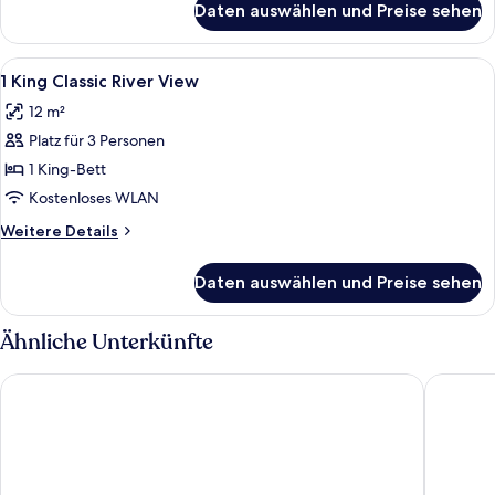
anzeigen
Daten auswählen und Preise sehen
1
King
Classic
Alle
Daunenbettdecken, Minibar, Zimmersaf
5
City
1 King Classic River View
Fotos
View
12 m²
für
Platz für 3 Personen
1
King
1 King-Bett
Classic
Kostenloses WLAN
River
Weitere
Weitere Details
View
Details
anzeigen
für
Daten auswählen und Preise sehen
1
King
Classic
Ähnliche Unterkünfte
River
View
Ascott Raffles City Chongqing
JW Marr