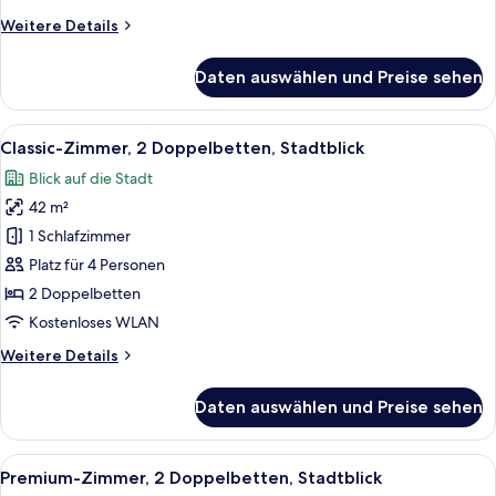
anzeigen
Weitere
Weitere Details
Details
für
Daten auswählen und Preise sehen
Classic-
Zimmer,
1 King-
Alle
Daunenbettdecken, Minibar, Zimmersaf
7
Bett,
Classic-Zimmer, 2 Doppelbetten, Stadtblick
Fotos
Flussblick
Blick auf die Stadt
für
42 m²
Classic-
Zimmer,
1 Schlafzimmer
2 Doppelbetten,
Platz für 4 Personen
Stadtblick
2 Doppelbetten
anzeigen
Kostenloses WLAN
Weitere
Weitere Details
Details
für
Daten auswählen und Preise sehen
Classic-
Zimmer,
2 Doppelbetten,
Alle
Eine Stadtlandschaft mit modernen Wo
6
Stadtblick
Premium-Zimmer, 2 Doppelbetten, Stadtblick
Fotos