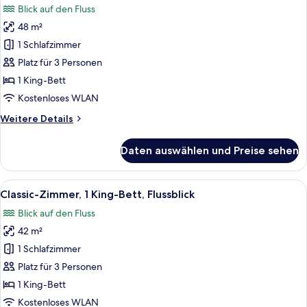
für
Blick auf den Fluss
Premium-
48 m²
Zimmer,
1 Schlafzimmer
1 King-
Bett,
Platz für 3 Personen
Zutritt
1 King-Bett
zur
Kostenloses WLAN
Club
Weitere
Weitere Details
Lounge,
Details
Flussblick
für
Daten auswählen und Preise sehen
Premium-
anzeigen
Zimmer,
1 King-
Alle
Ein modernes Hotelzimmer mit einem gr
9
Bett,
Classic-Zimmer, 1 King-Bett, Flussblick
Fotos
Zutritt
Blick auf den Fluss
zur
für
Club
42 m²
Classic-
Lounge,
Zimmer,
1 Schlafzimmer
Flussblick
1 King-
Platz für 3 Personen
Bett,
1 King-Bett
Flussblick
Kostenloses WLAN