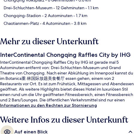
Drei-Schluchten-Museum
- 12 Gehminuten
- 1.1 km
Chongqing-Stadion
- 2 Autominuten
- 1.7 km
Chaotianmen-Platz
- 4 Autominuten
- 3.8 km
Mehr zu dieser Unterkunft
InterContinental Chongqing Raffles City by IHG
InterContinental Chongqing Raffles City by IHG ist gerade mal 5
Autominuten entfernt von: Drei-Schluchten-Museum und Grand
Theatre von Chongqing. Nach einer Abkühlung im Innenpool kannst du
im Botanica重·林国际放题美食餐厅 essen gehen, einem von 2
Restaurants vor Ort. Es ist zum Frühstück, Mittagessen und Abendessen
geöffnet. Als weitere Highlights bietet dieses Hotel im luxuriösen Stil
einen rund um die Uhr geöffneten Fitnessbereich, einen Fitnessbereich
und 2 Bars/Lounges. Die öffentlichen Verkehrsmittel sind nur einen
kurzen Fußmarsch entfernt: Zur Station Daxigou sind es 9 Minuten und
Informationen zu den Rechten zur Stornierung
zur Station Huanghuayuan 15 Minuten.
Weitere Infos zu dieser Unterkunft
Auf einen Blick