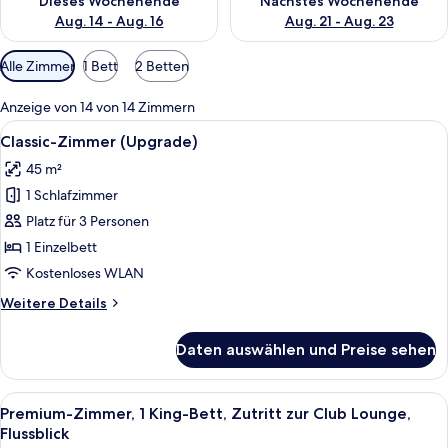
Dieses Wochenende
Nächstes Wochenende
Aug. 14 - Aug. 16
Aug. 21 - Aug. 23
Verfügbare
Alle Zimmer
1 Bett
2 Betten
Filter
für
Anzeige von 14 von 14 Zimmern
Zimmer
Alle
Ein modernes Hotelzimmer mit einem gr
10
Classic-Zimmer (Upgrade)
Fotos
45 m²
für
1 Schlafzimmer
Classic-
Zimmer
Platz für 3 Personen
(Upgrade)
1 Einzelbett
anzeigen
Kostenloses WLAN
Weitere
Weitere Details
Details
für
Daten auswählen und Preise sehen
Classic-
Zimmer
(Upgrade)
Alle
Premium-Zimmer, 1 King-Bett, Zutritt 
7
Premium-Zimmer, 1 King-Bett, Zutritt zur Club Lounge,
Fotos
Flussblick