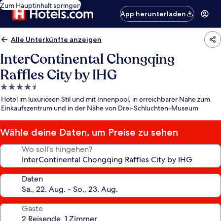
Zum Hauptinhalt springen
App herunterladen
Alle Unterkünfte anzeigen
InterContinental Chongqing
Raffles City by IHG
4.5-
Sterne-
Hotel im luxuriösen Stil und mit Innenpool, in erreichbarer Nähe zum
Unterkunft
Einkaufszentrum und in der Nähe von Drei-Schluchten-Museum
Wähle deine Daten, um Preise zu sehen
Wo soll’s hingehen?
Daten
Gäste