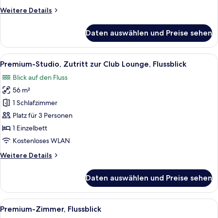
anzeigen
Weitere
Weitere Details
Details
für
Daten auswählen und Preise sehen
Classic-
Zimmer,
1 King-
Alle
Ein modernes Badezimmer mit großem
7
Bett,
Premium-Studio, Zutritt zur Club Lounge, Flussblick
Fotos
Stadtblick
Blick auf den Fluss
für
56 m²
Premium-
Studio,
1 Schlafzimmer
Zutritt
Platz für 3 Personen
zur
1 Einzelbett
Club
Kostenloses WLAN
Lounge,
Weitere
Weitere Details
Flussblick
Details
anzeigen
für
Daten auswählen und Preise sehen
Premium-
Studio,
Zutritt
Alle
Ein modernes Badezimmer mit Waschti
6
zur
Premium-Zimmer, Flussblick
Fotos
Club