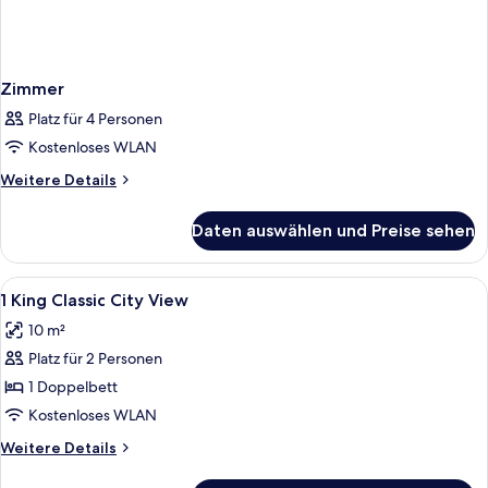
Zimmer
Platz für 4 Personen
Kostenloses WLAN
Weitere
Weitere Details
Details
für
Daten auswählen und Preise sehen
Zimmer
Alle
Daunenbettdecken, Minibar, Zimmersaf
5
1 King Classic City View
Fotos
10 m²
für
Platz für 2 Personen
1
King
1 Doppelbett
Classic
Kostenloses WLAN
City
Weitere
Weitere Details
View
Details
für