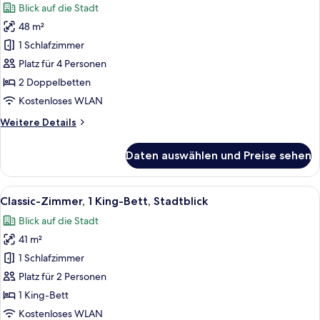
Blick auf die Stadt
für
48 m²
Premium-
Zimmer,
1 Schlafzimmer
2 Doppelbetten,
Platz für 4 Personen
Stadtblick
2 Doppelbetten
anzeigen
Kostenloses WLAN
Weitere
Weitere Details
Details
für
Daten auswählen und Preise sehen
Premium-
Zimmer,
2 Doppelbetten,
Alle
Eine Stadtlandschaft mit modernen Wo
10
Stadtblick
Classic-Zimmer, 1 King-Bett, Stadtblick
Fotos
Blick auf die Stadt
für
41 m²
Classic-
Zimmer,
1 Schlafzimmer
1 King-
Platz für 2 Personen
Bett,
1 King-Bett
Stadtblick
Kostenloses WLAN