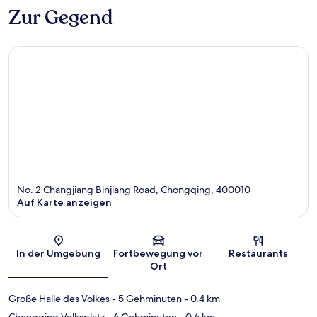
Zur Gegend
No. 2 Changjiang Binjiang Road, Chongqing, 400010
Auf Karte anzeigen
Karte
In der Umgebung
Fortbewegung vor
Restaurants
Ort
Große Halle des Volkes
- 5 Gehminuten
- 0.4 km
Chongqing Volksplatz
- 6 Gehminuten
- 0.6 km