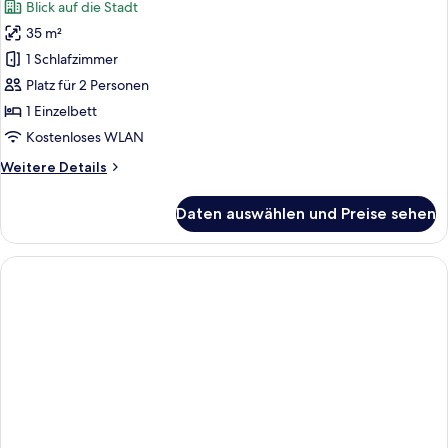
Blick auf die Stadt
für
35 m²
Classic-
Zimmer
1 Schlafzimmer
anzeigen
Platz für 2 Personen
1 Einzelbett
Kostenloses WLAN
Weitere
Weitere Details
Details
für
Daten auswählen und Preise sehen
Classic-
Zimmer