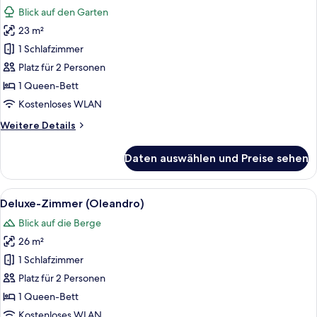
Fotos
Blick auf den Garten
für
23 m²
Deluxe-
Zimmer
1 Schlafzimmer
(Olivo)
Platz für 2 Personen
anzeigen
1 Queen-Bett
Kostenloses WLAN
Weitere
Weitere Details
Details
für
Daten auswählen und Preise sehen
Deluxe-
Zimmer
(Olivo)
Alle
Deluxe-Zimmer (Oleandro) | Minibar, 
9
Deluxe-Zimmer (Oleandro)
Fotos
Blick auf die Berge
für
26 m²
Deluxe-
Zimmer
1 Schlafzimmer
(Oleandro)
Platz für 2 Personen
anzeigen
1 Queen-Bett
Kostenloses WLAN