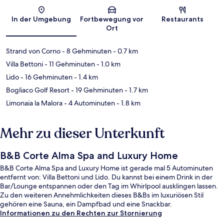
Karte
In der Umgebung
Fortbewegung vor
Restaurants
Ort
Strand von Corno
- 8 Gehminuten
- 0.7 km
Villa Bettoni
- 11 Gehminuten
- 1.0 km
Lido
- 16 Gehminuten
- 1.4 km
Bogliaco Golf Resort
- 19 Gehminuten
- 1.7 km
Limonaia la Malora
- 4 Autominuten
- 1.8 km
Mehr zu dieser Unterkunft
B&B Corte Alma Spa and Luxury Home
B&B Corte Alma Spa and Luxury Home ist gerade mal 5 Autominuten
entfernt von: Villa Bettoni und Lido. Du kannst bei einem Drink in der
Bar/Lounge entspannen oder den Tag im Whirlpool ausklingen lassen.
Zu den weiteren Annehmlichkeiten dieses B&Bs im luxuriösen Stil
gehören eine Sauna, ein Dampfbad und eine Snackbar.
Informationen zu den Rechten zur Stornierung