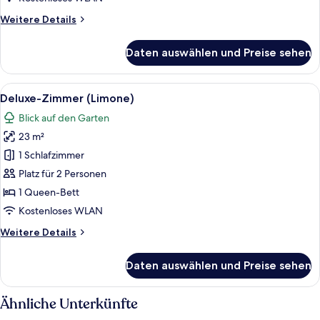
Weitere
Weitere Details
Details
für
Daten auswählen und Preise sehen
Deluxe-
Zimmer
(Oleandro)
Alle
Deluxe-Zimmer (Limone) | Minibar, Zi
10
Deluxe-Zimmer (Limone)
Fotos
Blick auf den Garten
für
23 m²
Deluxe-
Zimmer
1 Schlafzimmer
(Limone)
Platz für 2 Personen
anzeigen
1 Queen-Bett
Kostenloses WLAN
Weitere
Weitere Details
Details
für
Daten auswählen und Preise sehen
Deluxe-
Zimmer
(Limone)
Ähnliche Unterkünfte