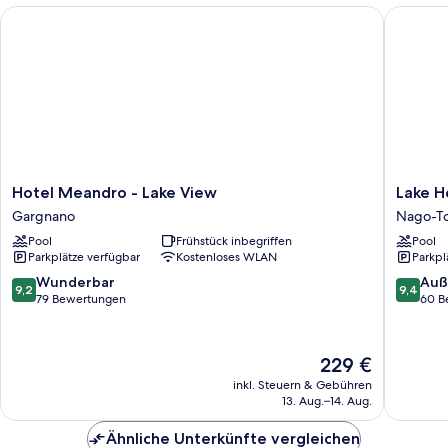
Hotel Meandro - Lake View
Lake Hote
Hotel
Lake
Hotel Meandro - Lake View
Lake Ho
Meandro
Hotel
Gargnano
Nago-To
-
Ifigenia
Pool
Frühstück inbegriffen
Pool
Lake
Nago-
Parkplätze verfügbar
Kostenloses WLAN
Parkpl
View
Torbole
Gargnano
9.2
9.4
Wunderbar
Auß
9,2
9,4
von
von
79 Bewertungen
60 B
10,
10,
Wunderbar,
Außerge
79
60
Der
229 €
Bewertungen
Bewert
Preis
inkl. Steuern & Gebühren
beträgt
13. Aug.–14. Aug.
229 €
Ähnliche Unterkünfte vergleichen