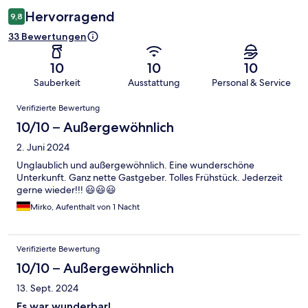
Hervorragend
9,8
33 Bewertungen
10
10
10
Sauberkeit
Ausstattung
Personal & Service
Bewertungen
Verifizierte Bewertung
10/10 – Außergewöhnlich
2. Juni 2024
Unglaublich und außergewöhnlich. Eine wunderschöne
Unterkunft. Ganz nette Gastgeber. Tolles Frühstück. Jederzeit
gerne wieder!!! 😃😃😃
Mirko, Aufenthalt von 1 Nacht
Verifizierte Bewertung
10/10 – Außergewöhnlich
13. Sept. 2024
Es war wunderbar!