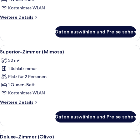
Kostenloses WLAN
Weitere
Weitere Details
Details
für
Daten auswählen und Preise sehen
Superior-
Zimmer
(Melograno)
Alle
Superior-Zimmer (Mimosa) | Minibar, 
12
Superior-Zimmer (Mimosa)
Fotos
32 m²
für
1 Schlafzimmer
Superior-
Zimmer
Platz für 2 Personen
(Mimosa)
1 Queen-Bett
anzeigen
Kostenloses WLAN
Weitere
Weitere Details
Details
für
Daten auswählen und Preise sehen
Superior-
Zimmer
(Mimosa)
Alle
Deluxe-Zimmer (Olivo) | Minibar, Zim
2
Deluxe-Zimmer (Olivo)