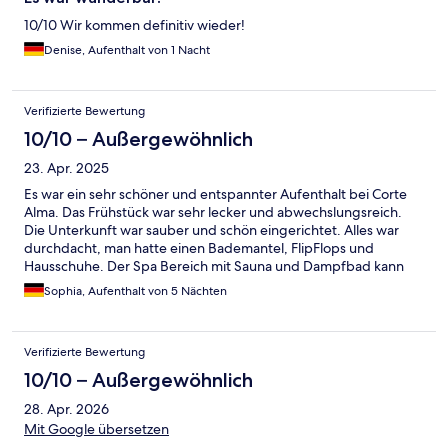
10/10 Wir kommen definitiv wieder!
Denise, Aufenthalt von 1 Nacht
Verifizierte Bewertung
10/10 – Außergewöhnlich
23. Apr. 2025
Es war ein sehr schöner und entspannter Aufenthalt bei Corte
Alma. Das Frühstück war sehr lecker und abwechslungsreich.
Die Unterkunft war sauber und schön eingerichtet. Alles war
durchdacht, man hatte einen Bademantel, FlipFlops und
Hausschuhe. Der Spa Bereich mit Sauna und Dampfbad kann
für eine Stunde gebucht werden (25€).. man konnte aber auch
Sophia, Aufenthalt von 5 Nächten
länger drin bleiben ohne Aufpreis, wenn danach keiner gebucht
hat. Der Whirlpool konnte immer benutzt werden. Das Wasser
hatte immer die perfekte Temperatur, heiß genug👍 Für uns war
Verifizierte Bewertung
es ein sehr schöner Aufenthalt, wir kommen wieder☺️
10/10 – Außergewöhnlich
28. Apr. 2026
Mit Google übersetzen