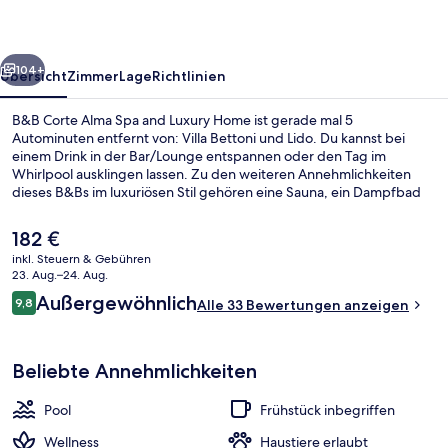
and
Luxury
rück
Weiter
Home
104+
Übersicht
Zimmer
Lage
Richtlinien
B&B Corte Alma Spa and Luxury Home ist gerade mal 5
Autominuten entfernt von: Villa Bettoni und Lido. Du kannst bei
einem Drink in der Bar/Lounge entspannen oder den Tag im
Whirlpool ausklingen lassen. Zu den weiteren Annehmlichkeiten
dieses B&Bs im luxuriösen Stil gehören eine Sauna, ein Dampfbad
und eine Snackbar.
Der
182 €
aktuelle
inkl. Steuern & Gebühren
Preis
23. Aug.–24. Aug.
Außen-Whirlpool
beträgt
Bewertungen
Außergewöhnlich
9,8
Alle 33 Bewertungen anzeigen
182 €.
9,8 von 10.
Beliebte Annehmlichkeiten
Pool
Frühstück inbegriffen
Wellness
Haustiere erlaubt