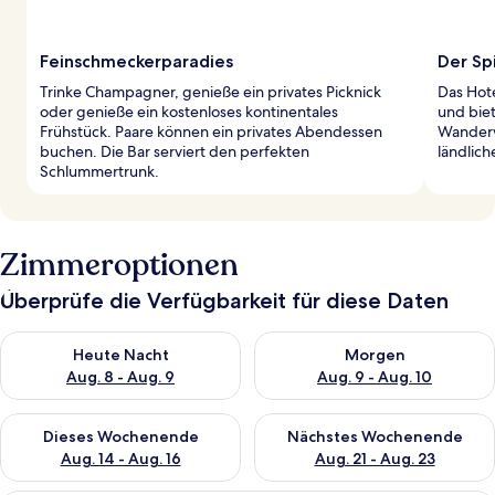
Feinschmeckerparadies
Der Sp
Trinke Champagner, genieße ein privates Picknick
Das Hote
oder genieße ein kostenloses kontinentales
und bie
Frühstück. Paare können ein privates Abendessen
Wanderw
buchen. Die Bar serviert den perfekten
ländlich
Schlummertrunk.
Zimmeroptionen
Überprüfe die Verfügbarkeit für diese Daten
Überprüfe die Verfügbarkeit für heute Nacht, Aug. 8 - Aug. 9.
Überprüfe die Verfügbarkeit f
Heute Nacht
Morgen
Aug. 8 - Aug. 9
Aug. 9 - Aug. 10
Überprüfe die Verfügbarkeit für dieses Wochenende, Aug. 14 -
Überprüfe die Verfügbarkeit f
Dieses Wochenende
Nächstes Wochenende
Aug. 14 - Aug. 16
Aug. 21 - Aug. 23