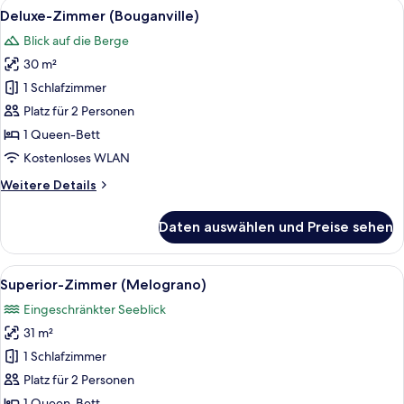
Alle
Deluxe-Zimmer (Bouganville) | Miniba
13
Deluxe-Zimmer (Bouganville)
Fotos
Blick auf die Berge
für
30 m²
Deluxe-
Zimmer
1 Schlafzimmer
(Bouganville)
Platz für 2 Personen
anzeigen
1 Queen-Bett
Kostenloses WLAN
Weitere
Weitere Details
Details
für
Daten auswählen und Preise sehen
Deluxe-
Zimmer
(Bouganville)
Alle
Superior-Zimmer (Melograno) | Miniba
17
Superior-Zimmer (Melograno)
Fotos
Eingeschränkter Seeblick
für
31 m²
Superior-
Zimmer
1 Schlafzimmer
(Melograno)
Platz für 2 Personen
anzeigen
1 Queen-Bett