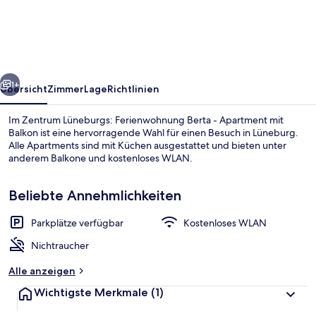
Lüneburgs:
Ferienwohnung
Berta
-
rück
Weiter
Apartment
1+
Übersicht
Zimmer
Lage
Richtlinien
mit
Im Zentrum Lüneburgs: Ferienwohnung Berta - Apartment mit
Balkon
Balkon ist eine hervorragende Wahl für einen Besuch in Lüneburg.
Alle Apartments sind mit Küchen ausgestattet und bieten unter
anderem Balkone und kostenloses WLAN.
Beliebte Annehmlichkeiten
Parkplätze verfügbar
Kostenloses WLAN
1 Schlafzimmer, kostenloses WLAN
Nichtraucher
Alle anzeigen
Wichtigste Merkmale
(1)