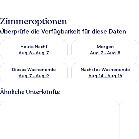
Zimmeroptionen
Überprüfe die Verfügbarkeit für diese Daten
Überprüfe die Verfügbarkeit für heute Nacht, Aug. 6 - Aug. 7.
Überprüfe die Verfügbarkeit f
Heute Nacht
Morgen
Aug. 6 - Aug. 7
Aug. 7 - Aug. 8
Überprüfe die Verfügbarkeit für dieses Wochenende, Aug. 7 - 
Überprüfe die Verfügbarkeit f
Dieses Wochenende
Nächstes Wochenende
Aug. 7 - Aug. 9
Aug. 14 - Aug. 16
Ähnliche Unterkünfte
Hotel Ratsmühle Lüneburg
Distille