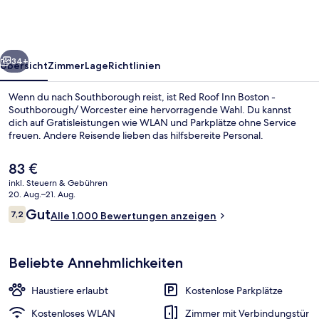
Boston
-
Southborough/
rück
Weiter
Worcester
34+
Übersicht
Zimmer
Lage
Richtlinien
Wenn du nach Southborough reist, ist Red Roof Inn Boston -
Southborough/ Worcester eine hervorragende Wahl. Du kannst
dich auf Gratisleistungen wie WLAN und Parkplätze ohne Service
freuen. Andere Reisende lieben das hilfsbereite Personal.
Der
83 €
aktuelle
inkl. Steuern & Gebühren
Preis
20. Aug.–21. Aug.
beträgt
Bewertungen
Gut
7,2
Pavillon
Alle 1.000 Bewertungen anzeigen
83 €.
7,2 von 10.
Beliebte Annehmlichkeiten
Haustiere erlaubt
Kostenlose Parkplätze
Kostenloses WLAN
Zimmer mit Verbindungstür