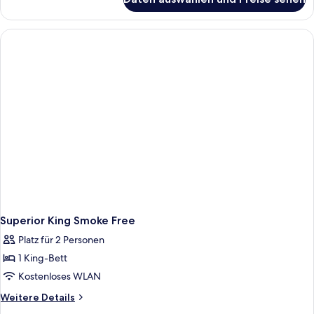
Deluxe
2
Full
Beds
Smoke
Free
Superior King Smoke Free
Platz für 2 Personen
1 King-Bett
Kostenloses WLAN
Weitere
Weitere Details
Details