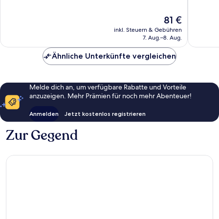
Westborough
Westbo
10,
10,
1.000
830
Der
81 €
Bewertungen
Bewert
Preis
inkl. Steuern & Gebühren
beträgt
7. Aug.–8. Aug.
81 €
Ähnliche Unterkünfte vergleichen
Melde dich an, um verfügbare Rabatte und Vorteile
anzuzeigen. Mehr Prämien für noch mehr Abenteuer!
Anmelden
Jetzt kostenlos registrieren
Zur Gegend