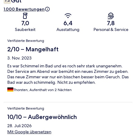
Gut
7,2
1.000 Bewertungen
7,0
6,4
7,8
Sauberkeit
Ausstattung
Personal & Service
Bewertungen
Verifizierte Bewertung
2/10 – Mangelhaft
3. Nov. 2023
Es war Schimmel im Bad und es roch sehr stark unangenehm.
Der Service am Abend war bemüht ein neues Zimmer zu geben.
Das neue Zimmer war nur ein bisschen besser beim Geruch. Das
Bad war auch schimmelig. Nicht zu empfehlen.
Thorsten, Aufenthalt von 2 Nächten
Verifizierte Bewertung
10/10 – Außergewöhnlich
28. Juli 2026
Mit Google übersetzen