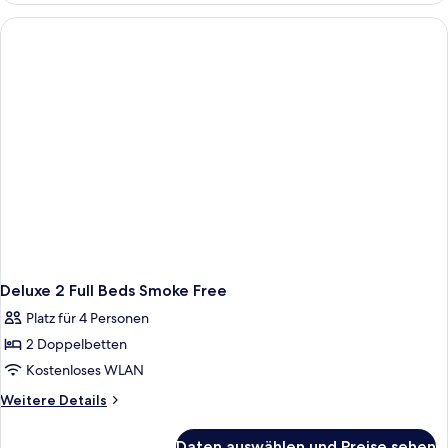
1 King-
Bett
(Smoke
Free)
Deluxe 2 Full Beds Smoke Free
Platz für 4 Personen
2 Doppelbetten
Kostenloses WLAN
Weitere
Weitere Details
Details
für
Daten auswählen und Preise sehen