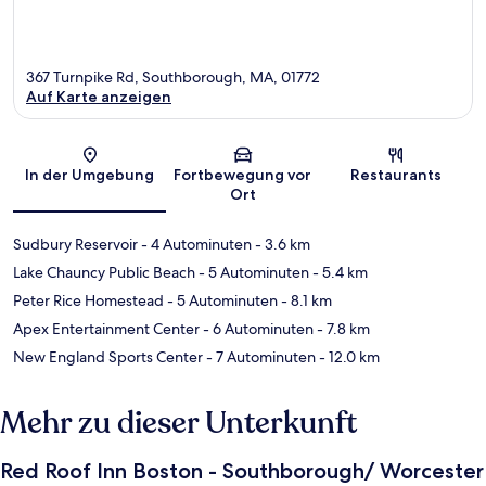
367 Turnpike Rd, Southborough, MA, 01772
Auf Karte anzeigen
Karte
In der Umgebung
Fortbewegung vor
Restaurants
Ort
Sudbury Reservoir
- 4 Autominuten
- 3.6 km
Lake Chauncy Public Beach
- 5 Autominuten
- 5.4 km
Peter Rice Homestead
- 5 Autominuten
- 8.1 km
Apex Entertainment Center
- 6 Autominuten
- 7.8 km
New England Sports Center
- 7 Autominuten
- 12.0 km
Mehr zu dieser Unterkunft
Red Roof Inn Boston - Southborough/ Worcester