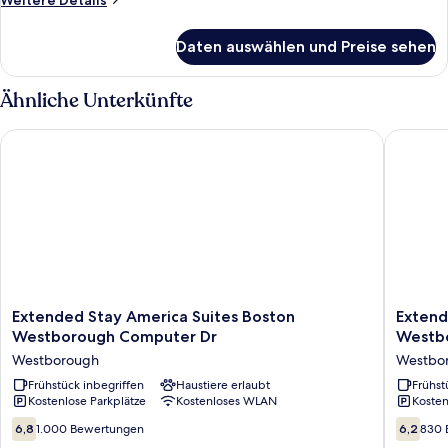
Weitere Details
Details
für
Daten auswählen und Preise sehen
Standard
King
Smoke
Ähnliche Unterkünfte
Free
Extended Stay America Suites Boston Westborough Compute
Extended
Extended
Extend
Extended Stay America Suites Boston
Extend
Stay
Stay
Westborough Computer Dr
Westb
America
America
Westborough
Westbo
Suites
Suites
Boston
Frühstück inbegriffen
Haustiere erlaubt
Boston
Frühst
Kostenlose Parkplätze
Kostenloses WLAN
Kosten
Westborough
Westbo
Computer
Connect
6.8
6.2
6,8
1.000 Bewertungen
6,2
830 
Dr
Rd
von
von