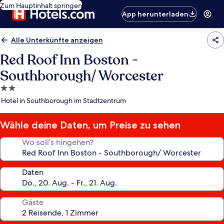
Zum Hauptinhalt springen
App herunterladen
Alle Unterkünfte anzeigen
Red Roof Inn Boston -
Southborough/ Worcester
2.0-
Sterne-
Hotel in Southborough im Stadtzentrum
Unterkunft
Wähle deine Daten, um Preise zu sehen
Wo soll’s hingehen?
Daten
Gäste