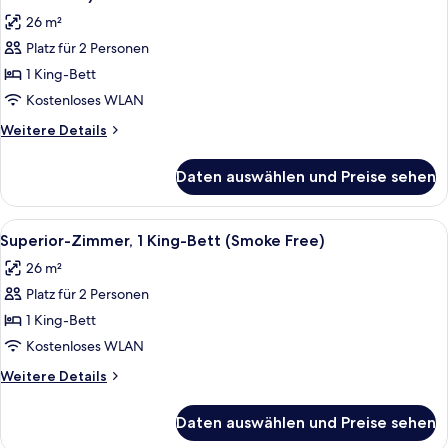
für
26 m²
Superior-
Platz für 2 Personen
Zimmer,
1 King-Bett
1 King-
Bett,
Kostenloses WLAN
barrierefrei
Weitere
Weitere Details
(Roll-
Details
für
In
Daten auswählen und Preise sehen
Superior-
Shower,
Zimmer,
Smoke
1 King-
Alle
Ein Hotelzimmer mit Bett, Schreibtisch
10
Free)
Bett,
Superior-Zimmer, 1 King-Bett (Smoke Free)
Fotos
barrierefrei
anzeigen
26 m²
(Roll-
für
In
Platz für 2 Personen
Superior-
Shower,
Zimmer,
1 King-Bett
Smoke
1 King-
Free)
Kostenloses WLAN
Bett
Weitere
Weitere Details
(Smoke
Details
Free)
für
Daten auswählen und Preise sehen
Superior-
anzeigen
Zimmer,