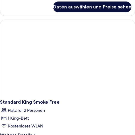
für
Daten auswählen und Preise sehen
Superior
King
Smoke
Free
Standard King Smoke Free
Platz für 2 Personen
1 King-Bett
Kostenloses WLAN
Weitere