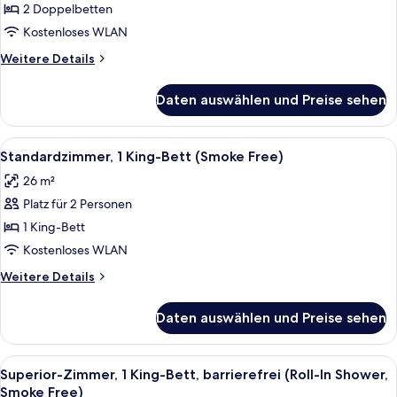
Zimmer,
2 Doppelbetten
2 Doppelbetten
Kostenloses WLAN
(Smoke
Weitere
Weitere Details
Free)
Details
anzeigen
für
Daten auswählen und Preise sehen
Deluxe-
Zimmer,
2 Doppelbetten
Alle
Ein Hotelzimmer mit einem Bett, einem
8
(Smoke
Standardzimmer, 1 King-Bett (Smoke Free)
Fotos
Free)
26 m²
für
Platz für 2 Personen
Standardzimmer,
1 King-
1 King-Bett
Bett
Kostenloses WLAN
(Smoke
Weitere
Weitere Details
Free)
Details
anzeigen
für
Daten auswählen und Preise sehen
Standardzimmer,
1 King-
Bett
Alle
Ein Hotelzimmer mit Bett, Nachttisch,
9
(Smoke
Superior-Zimmer, 1 King-Bett, barrierefrei (Roll-In Shower,
Fotos
Free)
Smoke Free)