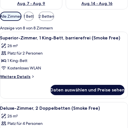
Aug. 7 - Aug. 9
Aug. 14 - Aug. 16
Verfügbare
Alle Zimmer
1 Bett
2 Betten
Filter
für
Anzeige von 8 von 8 Zimmern
Zimmer
Alle
Ein Hotelzimmer mit Bett, Nachttisch,
9
Superior-Zimmer, 1 King-Bett, barrierefrei (Smoke Free)
Fotos
26 m²
für
Platz für 2 Personen
Superior-
Zimmer,
1 King-Bett
1 King-
Kostenloses WLAN
Bett,
Weitere
Weitere Details
barrierefrei
Details
(Smoke
für
Daten auswählen und Preise sehen
Superior-
Free)
Zimmer,
anzeigen
1 King-
Alle
Ein Hotelzimmer mit zwei Betten, ei
11
Bett,
Deluxe-Zimmer, 2 Doppelbetten (Smoke Free)
Fotos
barrierefrei
26 m²
(Smoke
für
Free)
Platz für 4 Personen
Deluxe-