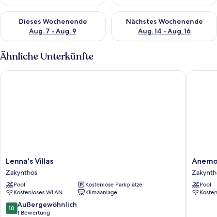
Überprüfe die Verfügbarkeit für dieses Wochenende, Aug. 7 - 
Überprüfe die Verfügbarkeit f
Dieses Wochenende
Nächstes Wochenende
Aug. 7 - Aug. 9
Aug. 14 - Aug. 16
Ähnliche Unterkünfte
Lenna's Villas
Anemomy
Lenna's
Anemom
Lenna's Villas
Anemo
Villas
Studios
Zakynthos
Zakynth
Zakynthos
Zakynth
Pool
Kostenlose Parkplätze
Pool
Kostenloses WLAN
Klimaanlage
Koste
10.0
Außergewöhnlich
10
von
1 Bewertung