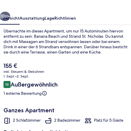
rück
Weiter
31+
Übersicht
Ausstattung
Lage
Richtlinien
Übernachte im dieses Apartment, um nur 15 Autominuten hiervon
entfernt zu sein: Banana Beach und Strand St. Nicholas. Du kannst
dich mit Massagen am Strand verwöhnen lassen oder bei einem
Drink in einer der 6 Strandbars entspannen. Darüber hinaus besticht
sie durch eine Terrasse, einen Garten und eine Küche.
Der
155 €
aktuelle
inkl. Steuern & Gebühren
Preis
1. Sept.–2. Sept.
Außenbereich
beträgt
Bewertungen
Außergewöhnlich
10
155 €.
10 von 10.
1 externe Bewertung
Ganzes Apartment
2 Schlafzimmer
2 Badezimmer
Platz für 5 Gäste