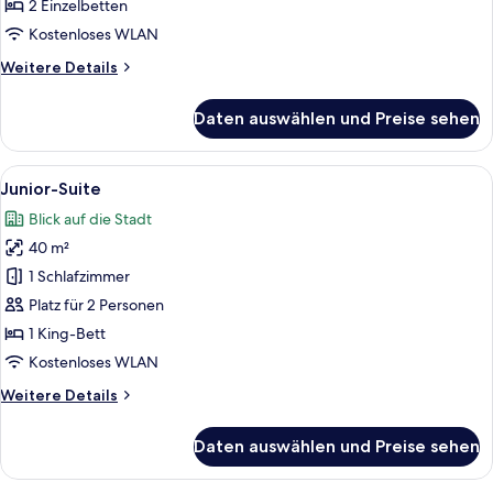
(Twin)
2 Einzelbetten
anzeigen
Kostenloses WLAN
Weitere
Weitere Details
Details
für
Daten auswählen und Preise sehen
Deluxe-
Zimmer
(Twin)
Alle
Ein Schlafzimmer mit einem großen Be
13
Junior-Suite
Fotos
Blick auf die Stadt
für
40 m²
Junior-
Suite
1 Schlafzimmer
anzeigen
Platz für 2 Personen
1 King-Bett
Kostenloses WLAN
Weitere
Weitere Details
Details
für
Daten auswählen und Preise sehen
Junior-
Suite