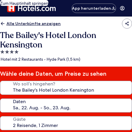
Zum Hauptinhalt springen
App herunterladen
Alle Unterkünfte anzeigen
The Bailey's Hotel London
Kensington
4.0-
Sterne-
Hotel mit 2 Restaurants - Hyde Park (1,5 km)
Unterkunft
Wähle deine Daten, um Preise zu sehen
Wo soll’s hingehen?
Daten
Gäste