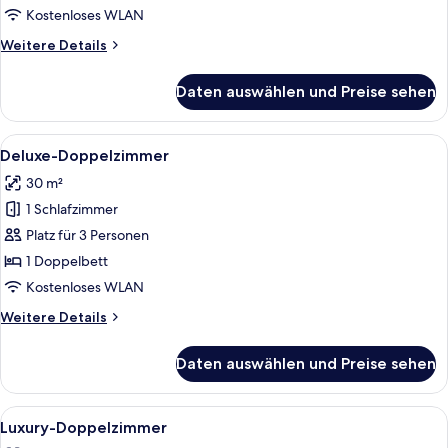
Kostenloses WLAN
Weitere
Weitere Details
Details
für
Daten auswählen und Preise sehen
Classic-
Doppelzimmer
Alle
Ein Hotelzimmer mit einem großen Bett
8
Deluxe-Doppelzimmer
Fotos
30 m²
für
1 Schlafzimmer
Deluxe-
Doppelzimmer
Platz für 3 Personen
anzeigen
1 Doppelbett
Kostenloses WLAN
Weitere
Weitere Details
Details
für
Daten auswählen und Preise sehen
Deluxe-
Doppelzimmer
Alle
Ein Hotelzimmer mit einem großen Bet
7
Luxury-Doppelzimmer
Fotos