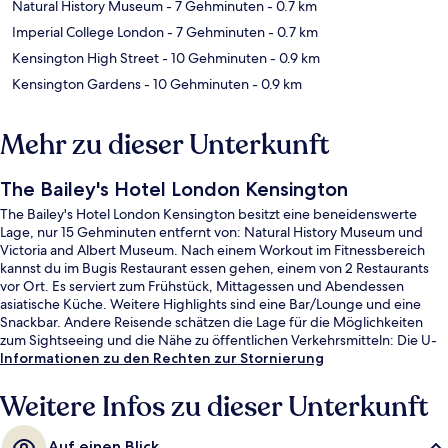
Natural History Museum
- 7 Gehminuten
- 0.7 km
Imperial College London
- 7 Gehminuten
- 0.7 km
Kensington High Street
- 10 Gehminuten
- 0.9 km
Kensington Gardens
- 10 Gehminuten
- 0.9 km
Mehr zu dieser Unterkunft
The Bailey's Hotel London Kensington
The Bailey's Hotel London Kensington besitzt eine beneidenswerte
Lage, nur 15 Gehminuten entfernt von: Natural History Museum und
Victoria and Albert Museum. Nach einem Workout im Fitnessbereich
kannst du im Bugis Restaurant essen gehen, einem von 2 Restaurants
vor Ort. Es serviert zum Frühstück, Mittagessen und Abendessen
asiatische Küche. Weitere Highlights sind eine Bar/Lounge und eine
Snackbar. Andere Reisende schätzen die Lage für die Möglichkeiten
zum Sightseeing und die Nähe zu öffentlichen Verkehrsmitteln: Die U-
Bahn-Station Gloucester Road ist nur wenige Schritte und die U-Bahn-
Informationen zu den Rechten zur Stornierung
Station South Kensington ist 8 Gehminuten entfernt.
Weitere Infos zu dieser Unterkunft
Auf einen Blick