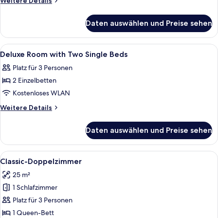
Weitere Details
One
Details
für
Double
Daten auswählen und Preise sehen
Deluxe
Bed
Room
anzeigen
with
Alle
Eine Hotelhalle mit einer Rezeption, 
10
One
Deluxe Room with Two Single Beds
Fotos
Double
Platz für 3 Personen
Bed
für
2 Einzelbetten
Deluxe
Room
Kostenloses WLAN
with
Weitere
Weitere Details
Two
Details
für
Single
Daten auswählen und Preise sehen
Deluxe
Beds
Room
anzeigen
with
Alle
Ein Hotelzimmer mit einem großen Bet
8
Two
Classic-Doppelzimmer
Fotos
Single
25 m²
Beds
für
1 Schlafzimmer
Classic-
Doppelzimmer
Platz für 3 Personen
anzeigen
1 Queen-Bett