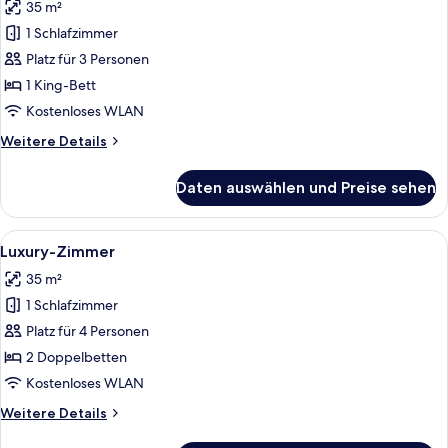
35 m²
für
1 Schlafzimmer
Luxury-
Doppelzimmer
Platz für 3 Personen
anzeigen
1 King-Bett
Kostenloses WLAN
Weitere
Weitere Details
Details
für
Daten auswählen und Preise sehen
Luxury-
Doppelzimmer
Alle
Ein Hotelzimmer mit zwei Betten, eine
8
Luxury-Zimmer
Fotos
35 m²
für
1 Schlafzimmer
Luxury-
Zimmer
Platz für 4 Personen
anzeigen
2 Doppelbetten
Kostenloses WLAN
Weitere
Weitere Details
Details
für