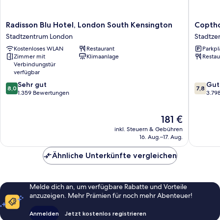
Radisson
Copthor
Radisson Blu Hotel, London South Kensington
Coptho
Blu
Tara
Stadtzentrum London
Stadtze
Hotel,
Hotel
Kostenloses WLAN
Restaurant
Parkpl
London
London
Zimmer mit
Klimaanlage
Restau
South
Kensing
Verbindungstür
Kensington
Stadtze
verfügbar
Stadtzentrum
London
8.0
7.8
Sehr gut
Gut
London
8,0
7,8
von
von
1.359 Bewertungen
3.79
10,
10,
Sehr
Gut,
Der
181 €
gut,
3.798
Preis
1.359
Bewert
inkl. Steuern & Gebühren
beträgt
Bewertungen
16. Aug.–17. Aug.
181 €
Ähnliche Unterkünfte vergleichen
Melde dich an, um verfügbare Rabatte und Vorteile
anzuzeigen. Mehr Prämien für noch mehr Abenteuer!
Anmelden
Jetzt kostenlos registrieren