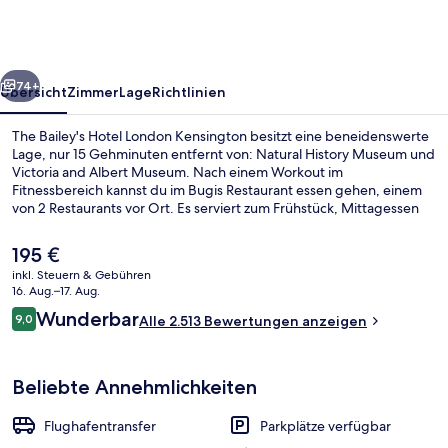
London
Kensington
rück
Weiter
74+
Übersicht
Zimmer
Lage
Richtlinien
The Bailey's Hotel London Kensington besitzt eine beneidenswerte
Lage, nur 15 Gehminuten entfernt von: Natural History Museum und
Victoria and Albert Museum. Nach einem Workout im
Fitnessbereich kannst du im Bugis Restaurant essen gehen, einem
von 2 Restaurants vor Ort. Es serviert zum Frühstück, Mittagessen
und Abendessen asiatische Küche. Weitere Highlights sind eine
Bar/Lounge und eine Snackbar. Andere Reisende schätzen die Lage
Der
195 €
für die Möglichkeiten zum Sightseeing und die Nähe zu
aktuelle
inkl. Steuern & Gebühren
öffentlichen Verkehrsmitteln: Die U-Bahn-Station Gloucester Road
Preis
16. Aug.–17. Aug.
ist nur wenige Schritte und die U-Bahn-Station South Kensington ist
Lobby-Lounge
beträgt
Bewertungen
8 Gehminuten entfernt.
Wunderbar
9,0
Alle 2.513 Bewertungen anzeigen
195 €.
9,0 von 10.
Beliebte Annehmlichkeiten
Flughafentransfer
Parkplätze verfügbar