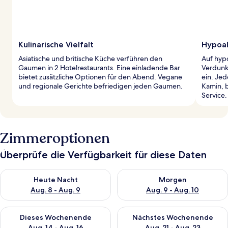
Kulinarische Vielfalt
Hypoal
Asiatische und britische Küche verführen den
Auf hyp
Gaumen in 2 Hotelrestaurants. Eine einladende Bar
Verdunk
bietet zusätzliche Optionen für den Abend. Vegane
ein. Je
und regionale Gerichte befriedigen jeden Gaumen.
Kamin, 
Service.
Zimmeroptionen
Überprüfe die Verfügbarkeit für diese Daten
Überprüfe die Verfügbarkeit für heute Nacht, Aug. 8 - Aug. 9.
Überprüfe die Verfügbarkeit f
Heute Nacht
Morgen
Aug. 8 - Aug. 9
Aug. 9 - Aug. 10
Überprüfe die Verfügbarkeit für dieses Wochenende, Aug. 14 -
Überprüfe die Verfügbarkeit f
Dieses Wochenende
Nächstes Wochenende
Aug. 14 - Aug. 16
Aug. 21 - Aug. 23