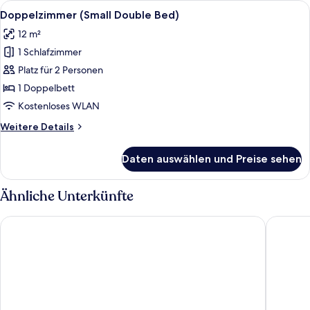
Alle
Ein Hotelzimmer mit Bett, Schreibtisch
7
Doppelzimmer (Small Double Bed)
Fotos
12 m²
für
1 Schlafzimmer
Doppelzimmer
(Small
Platz für 2 Personen
Double
1 Doppelbett
Bed)
Kostenloses WLAN
anzeigen
Weitere
Weitere Details
Details
für
Daten auswählen und Preise sehen
Doppelzimmer
(Small
Double
Ähnliche Unterkünfte
Bed)
Radisson Blu Hotel, London South Kensington
Copthorn