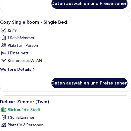
Daten auswählen und Preise sehen
Luxury-
Zimmer
Alle
Ein Hotelzimmer mit einem Bett, eine
9
Cosy Single Room - Single Bed
Fotos
12 m²
für
1 Schlafzimmer
Cosy
Single
Platz für 1 Person
Room
1 Einzelbett
-
Kostenloses WLAN
Single
Weitere
Weitere Details
Bed
Details
anzeigen
für
Daten auswählen und Preise sehen
Cosy
Single
Room
Alle
Ein Hotelzimmer mit zwei Betten, eine
14
-
Deluxe-Zimmer (Twin)
Fotos
Single
Blick auf die Stadt
Bed
für
1 Schlafzimmer
Deluxe-
Zimmer
Platz für 3 Personen