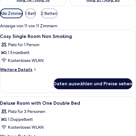
Verfügbare
Alle Zimmer
1 Bett
2 Betten
Filter
für
Anzeige von 11 von 11 Zimmern
Zimmer
Alle
Allergikerbettwaren, Betten mit Me
12
Cosy Single Room Non Smoking
Fotos
Platz für 1 Person
für
1 Einzelbett
Cosy
Single
Kostenloses WLAN
Room
Weitere
Weitere Details
Non
Details
für
Smoking
Daten auswählen und Preise sehen
Cosy
anzeigen
Single
Room
Alle
Eine Hotelhalle mit einer Rezeption, 
25
Non
Deluxe Room with One Double Bed
Fotos
Smoking
Platz für 3 Personen
für
1 Doppelbett
Deluxe
Room
Kostenloses WLAN
with
Weitere