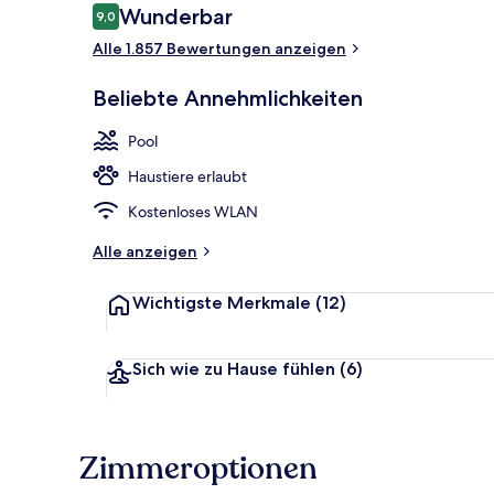
Bewertungen
Wunderbar
9,0
9,0 von 10.
Alle 1.857 Bewertungen anzeigen
Außenbereic
Beliebte Annehmlichkeiten
Pool
Haustiere erlaubt
Kostenloses WLAN
Alle anzeigen
Wichtigste Merkmale
(12)
Sich wie zu Hause fühlen
(6)
Zimmeroptionen