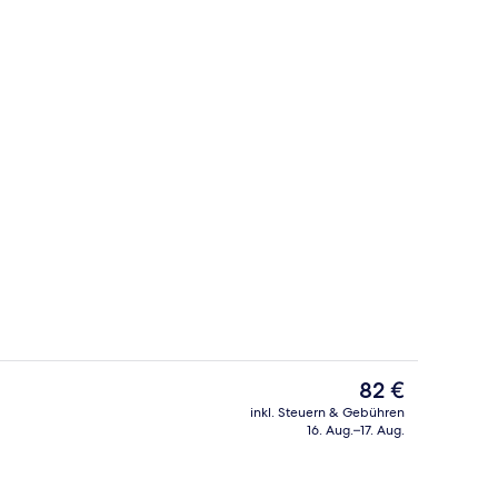
ch
Zimmersafe, Schreibtisch, Bügeleisen
Der
82 €
aktuelle
inkl. Steuern & Gebühren
Preis
16. Aug.–17. Aug.
s Frühstücksbuffet
Ausstattung der Unterkunft
beträgt
82 €.