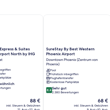
AZ
xpress & Suites Phoenix - Airport North by IHG
SureStay By Best Western Phoenix Ai
SureStay
 Express & Suites
SureStay By Best Western
By
irport North by IHG
Phoenix Airport
Best
st
Downtown Phoenix (Zentrum von
Western
Phoenix)
Phoenix
egriffen
Airport
Pool
nsfer
Frühstück inbegriffen
Downtown
arkplätze
Flughafentransfer
Phoenix
Kostenlose Parkplätze
wöhnlich
(Zentrum
8.4
rtungen
von
Sehr gut
8,4
von
Phoenix)
2.380 Bewertungen
ich,
10,
Der
Der
88 €
68 €
Sehr
Preis
Preis
gut,
inkl. Steuern & Gebühren
inkl. Steuern & Gebühren
beträgt
beträgt
21. Aug.–22. Aug.
9. Aug.–10. Aug.