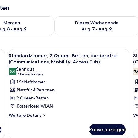
aten
 - Aug. 8.
 Verfügbarkeit für morgen, Aug. 8 - Aug. 9.
Überprüfe die Verfügbarkeit für dies
Morgen
Dieses Wochenende
ug. 8 - Aug. 9
Aug. 7 - Aug. 9
eleisen/Bügelbrett, kostenlose Babybetten
Alle
Ein Hotelzimmer mit zwei Betten, eine
Al
2
Standardzimmer, 2 Queen-Betten, barrierefrei
St
Fotos
F
(Communications, Mobility, Access Tub)
(C
für
f
Sehr gut
8,0
7,
Standardzimmer,
S
8,0 von 10
(17
17 Bewertungen
2 Queen-
1 
Bewertungen)
1 Schlafzimmer
Betten,
B
Platz für 4 Personen
barrierefrei
b
2 Queen-Betten
(Communications,
(
Kostenloses WLAN
Mobility,
Ro
Weitere
We
Access
Weitere Details
In
We
Details
De
Tub)
S
für
fü
n
anzeigen
Preise anzeigen
a
Standardzimmer,
St
2 Queen-
1 