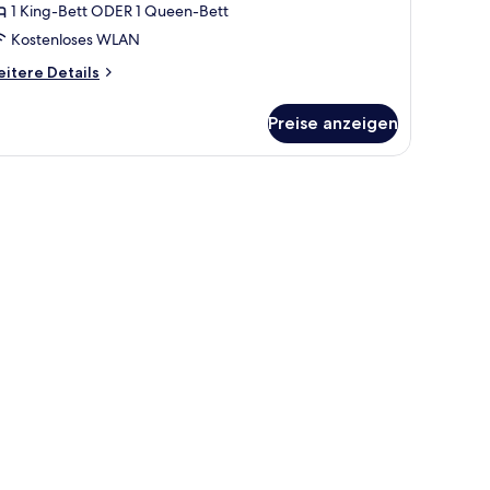
1 King-Bett ODER 1 Queen-Bett
Kostenloses WLAN
itere
itere Details
tails
r
Preise anzeigen
andardzimmer
h mit Stuhl, Wandfernseher und Fenster.