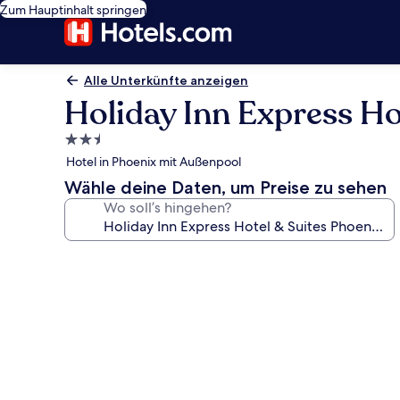
Zum Hauptinhalt springen
Alle Unterkünfte anzeigen
Holiday Inn Express Ho
2.5-
Sterne-
Hotel in Phoenix mit Außenpool
Unterkunft
Wähle deine Daten, um Preise zu sehen
Wo soll’s hingehen?
Fotogalerie
von
Holiday
Inn
Express
Hotel