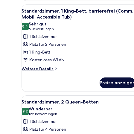
Bett,
Alle
Ein Hotelzimmer mit Bett, Schr
3
barrierefrei
Standardzimmer, 1 King-Bett, barrierefrei (Comm,
Fotos
(Communications,
Mobil, Accessible Tub)
Mobility,
für
Sehr gut
Access
8,4
Standardzimmer,
8,4 von 10
(6
6 Bewertungen
Tub)
1 King-
Bewertungen)
1 Schlafzimmer
Bett,
Platz für 2 Personen
barrierefrei
1 King-Bett
(Comm,
Kostenloses WLAN
Mobil,
Weitere
Accessible
Weitere Details
Details
Tub)
für
anzeigen
Preise anzeige
Standardzimmer,
1 King-
Bett,
Alle
Standardzimmer, 2 Queen-Bette
6
barrierefrei
Standardzimmer, 2 Queen-Betten
Fotos
(Comm,
Wunderbar
Mobil,
für
9,2
9,2 von 10
(122
122 Bewertungen
Accessible
Standardzimmer,
Bewertungen)
1 Schlafzimmer
Tub)
2 Queen-
Platz für 4 Personen
Betten