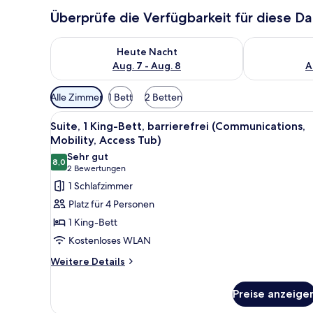
Überprüfe die Verfügbarkeit für diese D
Überprüfe die Verfügbarkeit für heute Nacht, Aug. 7
Überprüfe die
Heute Nacht
Aug. 7 - Aug. 8
A
Verfügbare
Alle Zimmer
1 Bett
2 Betten
Filter
Alle
Zimmersafe, Schreibtisch, Büg
für
4
Suite, 1 King-Bett, barrierefrei (Communications,
Fotos
Zimmer
Mobility, Access Tub)
für
Sehr gut
8,0
Suite,
8,0 von 10
(2
2 Bewertungen
1 King-
Bewertungen)
1 Schlafzimmer
Bett,
Platz für 4 Personen
barrierefrei
1 King-Bett
(Communications,
Kostenloses WLAN
Mobility,
Weitere
Access
Weitere Details
Details
Tub)
für
anzeigen
Preise anzeige
Suite,
1 King-