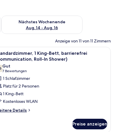
es Wochenende, Aug. 7 - Aug. 9.
Überprüfe die Verfügbarkeit für nächstes Wochenende, Aug. 1
Nächstes Wochenende
Aug. 14 - Aug. 16
Anzeige von 11 von 11 Zimmern
m Schreibtisch und einem Stuhl.
le
Ein Hotelzimmer mit Bett, Schreibtisch, Stuhl
3
andardzimmer, 1 King-Bett, barrierefrei
otos
ommunication, Roll-In Shower)
ür
Gut
6
tandardzimmer,
7,6 von 10
(7
7 Bewertungen
King-
Bewertungen)
1 Schlafzimmer
ett,
Platz für 2 Personen
arrierefrei
1 King-Bett
Communication,
Kostenloses WLAN
ll-
itere
itere Details
tails
hower)
r
nzeigen
Preise anzeigen
andardzimmer,
King-