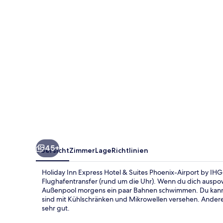
&
Suites
Phoenix-
Airport
by
IHG
45+
Übersicht
Zimmer
Lage
Richtlinien
Holiday Inn Express Hotel & Suites Phoenix-Airport by IHG
Flughafentransfer (rund um die Uhr). Wenn du dich auspo
Außenpool morgens ein paar Bahnen schwimmen. Du kannst
sind mit Kühlschränken und Mikrowellen versehen. Anderen
sehr gut.