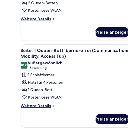
2 Queen-Betten
anzeigen
Kostenloses WLAN
Weitere
Weitere Details
Details
für
Preise anzeige
Standardzimmer,
2 Queen-
Betten
Alle
Ein Hotelzimmer mit Bett, Schr
1
Suite, 1 Queen-Bett, barrierefrei (Communication
Fotos
Mobility, Access Tub)
für
Außergewöhnlich
10,0
Suite,
10,0 von 10
(1
1 Bewertung
1
Bewertung)
1 Schlafzimmer
Queen-
Platz für 4 Personen
Bett,
1 Queen-Bett
barrierefrei
Kostenloses WLAN
(Communications,
Weitere
Mobility,
Weitere Details
Details
Access
für
Tub)
Preise anzeige
Suite,
anzeigen
1