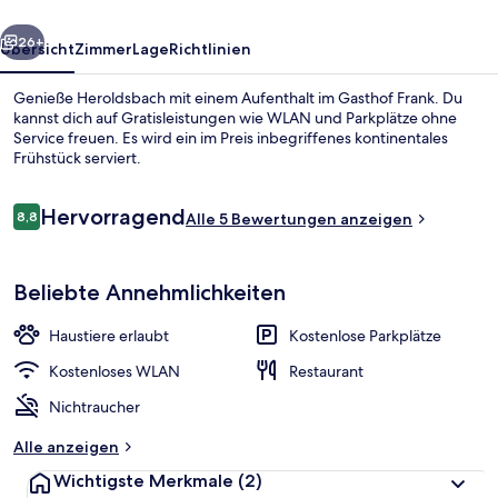
rück
Weiter
26+
Übersicht
Zimmer
Lage
Richtlinien
Genieße Heroldsbach mit einem Aufenthalt im Gasthof Frank. Du
kannst dich auf Gratisleistungen wie WLAN und Parkplätze ohne
Service freuen. Es wird ein im Preis inbegriffenes kontinentales
Frühstück serviert.
Bewertungen
Hervorragend
8,8
Alle 5 Bewertungen anzeigen
8,8 von 10.
Restaurant
Beliebte Annehmlichkeiten
Haustiere erlaubt
Kostenlose Parkplätze
Kostenloses WLAN
Restaurant
Nichtraucher
Alle anzeigen
Wichtigste Merkmale
(2)