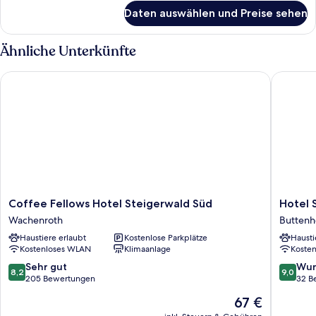
für
Daten auswählen und Preise sehen
Vierbettzimmer
Ähnliche Unterkünfte
Coffee Fellows Hotel Steigerwald Süd
Hotel Sc
Coffee
Hotel
Coffee Fellows Hotel Steigerwald Süd
Hotel 
Fellows
Schuber
Wachenroth
Buttenh
Hotel
am
Haustiere erlaubt
Kostenlose Parkplätze
Hausti
Steigerwald
Markt
Kostenloses WLAN
Klimaanlage
Koste
Süd
Buttenh
Wachenroth
8.2
9.0
Sehr gut
Wun
8,2
9,0
von
von
205 Bewertungen
32 B
10,
10,
Der
67 €
Sehr
Wunder
Preis