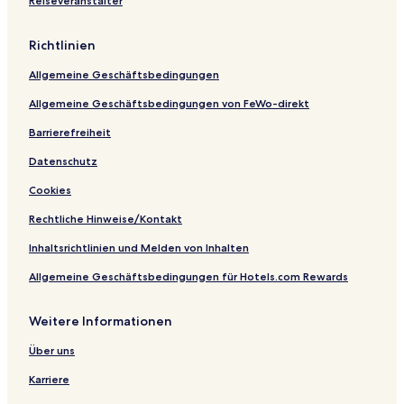
Reiseveranstalter
O
e
n
W
n
s
n
i
o
S
E
e
m
l
ü
r
Richtlinien
G
b
f
d
l
r
y
b
a
Allgemeine Geschäftsbedingungen
o
I
y
n
u
H
I
g
Allgemeine Geschäftsbedingungen von FeWo-direkt
p
G
H
e
G
n
Barrierefreiheit
Datenschutz
Cookies
Rechtliche Hinweise/Kontakt
Inhaltsrichtlinien und Melden von Inhalten
Allgemeine Geschäftsbedingungen für Hotels.com Rewards
Weitere Informationen
Über uns
Karriere