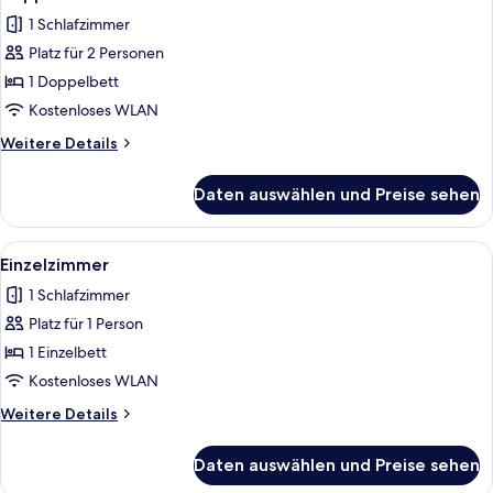
Fotos
1 Schlafzimmer
für
Platz für 2 Personen
Doppelzimmer
anzeigen
1 Doppelbett
Kostenloses WLAN
Weitere
Weitere Details
Details
für
Daten auswählen und Preise sehen
Doppelzimmer
Alle
Ein Zimmer mit einem Bett, einem klei
6
Einzelzimmer
Fotos
1 Schlafzimmer
für
Platz für 1 Person
Einzelzimmer
anzeigen
1 Einzelbett
Kostenloses WLAN
Weitere
Weitere Details
Details
für
Daten auswählen und Preise sehen
Einzelzimmer