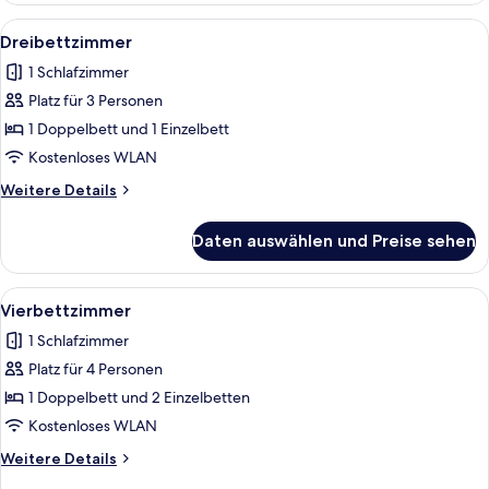
Alle
Ein Schlafzimmer mit zwei Betten, ei
6
Dreibettzimmer
Fotos
1 Schlafzimmer
für
Platz für 3 Personen
Dreibettzimmer
anzeigen
1 Doppelbett und 1 Einzelbett
Kostenloses WLAN
Weitere
Weitere Details
Details
für
Daten auswählen und Preise sehen
Dreibettzimmer
Alle
Ein Zimmer mit einem Bett, einem klei
6
Vierbettzimmer
Fotos
1 Schlafzimmer
für
Platz für 4 Personen
Vierbettzimmer
anzeigen
1 Doppelbett und 2 Einzelbetten
Kostenloses WLAN
Weitere
Weitere Details
Details