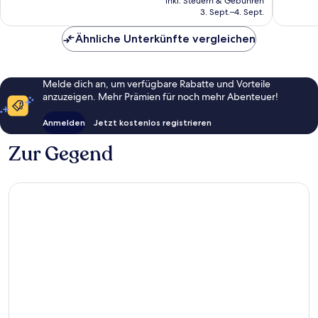
gut,
32
inkl. Steuern & Gebühren
beträgt
3. Sept.–4. Sept.
205
Bewert
67 €
Bewertungen
Ähnliche Unterkünfte vergleichen
Melde dich an, um verfügbare Rabatte und Vorteile
anzuzeigen. Mehr Prämien für noch mehr Abenteuer!
Anmelden
Jetzt kostenlos registrieren
Zur Gegend