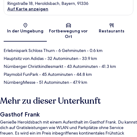
Ringstraße 18, Heroldsbach, Bayern, 91336
Auf Karte anzeigen
Karte
In der Umgebung
Fortbewegung vor
Restaurants
Ort
Erlebnispark Schloss Thurn
- 6 Gehminuten
- 0.6 km
Hauptsitz von Adidas
- 32 Autominuten
- 33.9 km
Nürnberger Christkindlesmarkt
- 43 Autominuten
- 41.3 km
Playmobil FunPark
- 45 Autominuten
- 44.8 km
NürnbergMesse
- 51 Autominuten
- 47.9 km
Mehr zu dieser Unterkunft
Gasthof Frank
Genieße Heroldsbach mit einem Aufenthalt im Gasthof Frank. Du kannst
dich auf Gratisleistungen wie WLAN und Parkplätze ohne Service
freuen. Es wird ein im Preis inbegriffenes kontinentales Frühstück