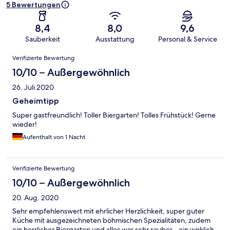
5 Bewertungen
8,4
8,0
9,6
Sauberkeit
Ausstattung
Personal & Service
Bewertungen
Verifizierte Bewertung
10/10 – Außergewöhnlich
26. Juli 2020
Geheimtipp
Super gastfreundlich! Toller Biergarten! Tolles Frühstück! Gerne
wieder!
Aufenthalt von 1 Nacht
Verifizierte Bewertung
10/10 – Außergewöhnlich
20. Aug. 2020
Sehr empfehlenswert mit ehrlicher Herzlichkeit, super guter
Küche mit ausgezeichneten böhmischen Spezialitäten, zudem
ein herrlicher Biergarten und alles war sehr sauber - ein wirklich