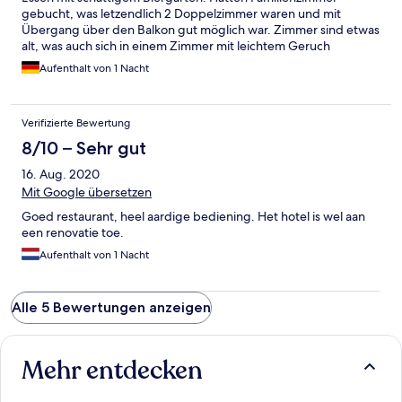
gebucht, was letzendlich 2 Doppelzimmer waren und mit
Übergang über den Balkon gut möglich war. Zimmer sind etwas
alt, was auch sich in einem Zimmer mit leichtem Geruch
bemerkbar machte. Ansonsten mit Rollo ausgestattet und
Aufenthalt von 1 Nacht
sauber.
Verifizierte Bewertung
8/10 – Sehr gut
16. Aug. 2020
Mit Google übersetzen
Goed restaurant, heel aardige bediening. Het hotel is wel aan
een renovatie toe.
Aufenthalt von 1 Nacht
Alle 5 Bewertungen anzeigen
Mehr entdecken