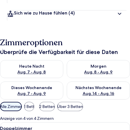
Sich wie zu Hause fühlen
(4)
Zimmeroptionen
Überprüfe die Verfügbarkeit für diese Daten
Überprüfe die Verfügbarkeit für heute Nacht, Aug. 7 - Aug. 8.
Überprüfe die Verfügbarkeit f
Heute Nacht
Morgen
Aug. 7 - Aug. 8
Aug. 8 - Aug. 9
Überprüfe die Verfügbarkeit für dieses Wochenende, Aug. 7 - 
Überprüfe die Verfügbarkeit f
Dieses Wochenende
Nächstes Wochenende
Aug. 7 - Aug. 9
Aug. 14 - Aug. 16
Verfügbare
Alle Zimmer
1 Bett
2 Betten
Über 3 Betten
Filter
für
Anzeige von 4 von 4 Zimmern
Zimmer
Alle
Ein Hotelzimmer mit einem großen Bet
9
Doppelzimmer