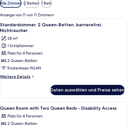
Verfügbare
Alle Zimmer
2 Betten
1 Bett
Filter
für
Anzeige von 11 von 11 Zimmern
Zimmer
Alle
Ein Hotelzimmer mit zwei Betten, eine
7
Standardzimmer, 2 Queen-Betten, barrierefrei,
Fotos
Nichtraucher
für
28 m²
Standardzimmer,
1 Schlafzimmer
2 Queen-
Platz für 4 Personen
Betten,
barrierefrei,
2 Queen-Betten
Nichtraucher
Kostenloses WLAN
anzeigen
Weitere
Weitere Details
Details
für
Daten auswählen und Preise sehen
Standardzimmer,
2 Queen-
Betten,
Alle
Außenbereich
2
barrierefrei,
Queen Room with Two Queen Beds - Disability Access
Fotos
Nichtraucher
Platz für 4 Personen
für
2 Queen-Betten
Queen