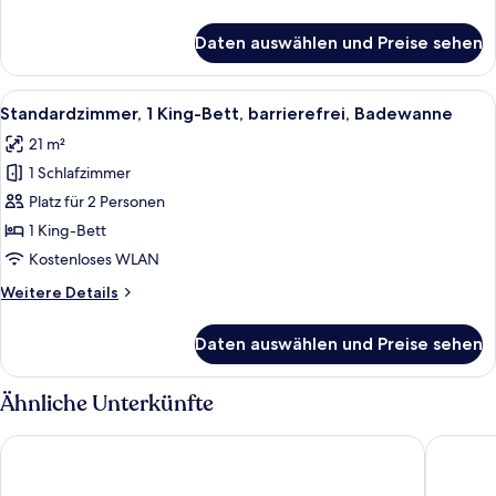
Mikrowelle
Details
(Shower
für
Daten auswählen und Preise sehen
Standardzimmer,
Only)
1 King-
anzeigen
Bett,
Alle
Ein Badezimmer mit Badewanne, Dusch
5
Nichtraucher,
Standardzimmer, 1 King-Bett, barrierefrei, Badewanne
Fotos
Kühlschrank
21 m²
und
für
Mikrowelle
1 Schlafzimmer
Standardzimmer,
(Shower
1 King-
Platz für 2 Personen
Only)
Bett,
1 King-Bett
barrierefrei,
Kostenloses WLAN
Badewanne
Weitere
Weitere Details
anzeigen
Details
für
Daten auswählen und Preise sehen
Standardzimmer,
1 King-
Bett,
Ähnliche Unterkünfte
barrierefrei,
Badewanne
Days Inn & Suites by Wyndham Sunnyvale
Maple Tr