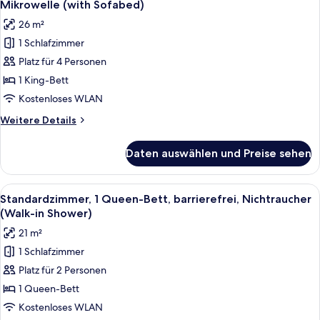
Kühlschrank
Mikrowelle (with Sofabed)
für
26 m²
Standardzimmer,
1 Schlafzimmer
1 King-
Platz für 4 Personen
Bett,
Nichtraucher,
1 King-Bett
Kühlschrank
Kostenloses WLAN
und
Weitere
Weitere Details
Mikrowelle
Details
(with
für
Daten auswählen und Preise sehen
Standardzimmer,
Sofabed)
1 King-
anzeigen
Bett,
Alle
Ein Hotelzimmer mit einem großen Be
5
Nichtraucher,
Standardzimmer, 1 Queen-Bett, barrierefrei, Nichtraucher
Fotos
Kühlschrank
(Walk-in Shower)
und
für
21 m²
Mikrowelle
Standardzimmer,
(with
1 Schlafzimmer
1
Sofabed)
Platz für 2 Personen
Queen-
Bett,
1 Queen-Bett
barrierefrei,
Kostenloses WLAN