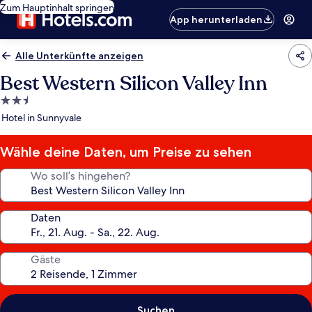
Zum Hauptinhalt springen
App herunterladen
Alle Unterkünfte anzeigen
Best Western Silicon Valley Inn
2.5-
Sterne-
Hotel in Sunnyvale
Unterkunft
Wähle deine Daten, um Preise zu sehen
Wo soll’s hingehen?
Daten
Gäste
Suchen