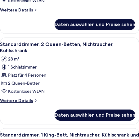
Room,
Kostenloses WLAN
Smoking
1
Weitere
Weitere Details
King
Details
für
Bed,
Daten auswählen und Preise sehen
Standard
Accessible,
Room,
Bathtub
1
Alle
Ein Hotelzimmer mit zwei Betten, ein
5
anzeigen
King
Standardzimmer, 2 Queen-Betten, Nichtraucher,
Fotos
Bed,
Kühlschrank
Accessible,
für
28 m²
Bathtub
Standardzimmer,
1 Schlafzimmer
2 Queen-
Platz für 4 Personen
Betten,
Nichtraucher,
2 Queen-Betten
Kühlschrank
Kostenloses WLAN
anzeigen
Weitere
Weitere Details
Details
für
Daten auswählen und Preise sehen
Standardzimmer,
2 Queen-
Betten,
Alle
Ein Hotelzimmer mit einem großen Bet
5
Nichtraucher,
Standardzimmer, 1 King-Bett, Nichtraucher, Kühlschrank und
Fotos