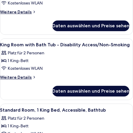
Room
Kostenloses WLAN
with
Weitere
Weitere Details
Two
Details
für
Queen
Daten auswählen und Preise sehen
Queen
Beds
Room
-
with
Alle
Schreibtisch, laptopgeeigneter Arbei
13
Disability
Two
King Room with Bath Tub - Disability Access/Non-Smoking
Fotos
Queen
Access
Platz für 2 Personen
Beds
für
anzeigen
-
1 King-Bett
King
Disability
Room
Kostenloses WLAN
Access
with
Weitere
Weitere Details
Bath
Details
für
Tub
Daten auswählen und Preise sehen
King
-
Room
Disability
with
Alle
Ein Hotelzimmer mit einem Bett, Nac
4
Access/Non-
Bath
Standard Room, 1 King Bed, Accessible, Bathtub
Fotos
Tub
Smoking
Platz für 2 Personen
-
für
anzeigen
Disability
1 King-Bett
Standard
Access/Non-