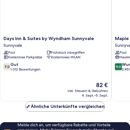
Days
Maple
Days Inn & Suites by Wyndham Sunnyvale
Maple 
Inn
Tree
Sunnyvale
Sunnyva
&
Inn
Pool
Frühstück inbegriffen
Pool
Suites
Sunnyva
Kostenlose Parkplätze
Kostenloses WLAN
Hausti
by
Wyndham
7.0
9.0
Gut
Wun
7,0
9,0
Sunnyvale
von
von
1.012 Bewertungen
2.95
Sunnyvale
10,
10,
Gut,
Wunder
Der
82 €
1.012
2.951
Preis
Bewertungen
Bewert
inkl. Steuern & Gebühren
beträgt
4. Sept.–5. Sept.
82 €
Ähnliche Unterkünfte vergleichen
Melde dich an, um verfügbare Rabatte und Vorteile
anzuzeigen. Mehr Prämien für noch mehr Abenteuer!