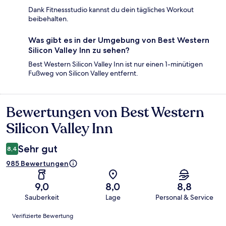
Dank Fitnessstudio kannst du dein tägliches Workout
beibehalten.
Was gibt es in der Umgebung von Best Western
Silicon Valley Inn zu sehen?
Best Western Silicon Valley Inn ist nur einen 1-minütigen
Fußweg von Silicon Valley entfernt.
Bewertungen von Best Western
Bewertungen
Silicon Valley Inn
Sehr gut
8,4
985 Bewertungen
9,0
8,0
8,8
Sauberkeit
Lage
Personal & Service
Bewertungen
Verifizierte Bewertung