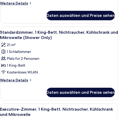
Nichtraucher
Weitere
Weitere Details
(Walk-
Details
in
für
Daten auswählen und Preise sehen
Standardzimmer,
Shower)
1
anzeigen
Queen-
Alle
Ein ordentlich bezogenes Bett mit Kop
4
Bett,
Standardzimmer, 1 King-Bett, Nichtraucher, Kühlschrank und
Fotos
barrierefrei,
Mikrowelle (Shower Only)
Nichtraucher
für
21 m²
(Walk-
Standardzimmer,
in
1 Schlafzimmer
1 King-
Shower)
Platz für 2 Personen
Bett,
Nichtraucher,
1 King-Bett
Kühlschrank
Kostenloses WLAN
und
Weitere
Weitere Details
Mikrowelle
Details
(Shower
für
Daten auswählen und Preise sehen
Standardzimmer,
Only)
1 King-
anzeigen
Bett,
Alle
Ein ordentlich bezogenes Bett mit Kop
4
Nichtraucher,
Executive-Zimmer, 1 King-Bett, Nichtraucher, Kühlschrank
Fotos
Kühlschrank
und Mikrowelle
und