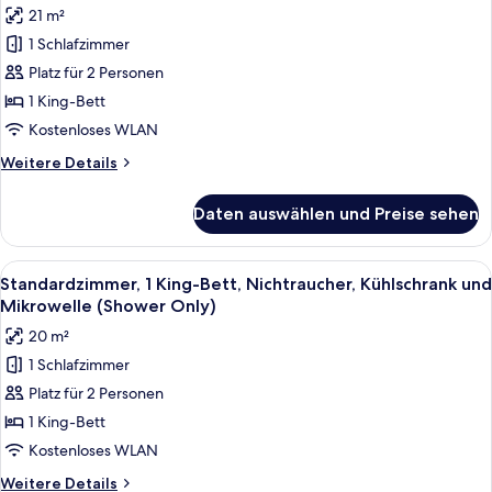
für
21 m²
Mikrowelle
Executive-
(Shower
1 Schlafzimmer
Zimmer,
Only)
Platz für 2 Personen
1 King-
Bett,
1 King-Bett
Nichtraucher,
Kostenloses WLAN
Kühlschrank
Weitere
Weitere Details
und
Details
Mikrowelle
für
Daten auswählen und Preise sehen
Executive-
anzeigen
Zimmer,
1 King-
Alle
Ein Hotelzimmer mit einem großen Bett
5
Bett,
Standardzimmer, 1 King-Bett, Nichtraucher, Kühlschrank und
Fotos
Nichtraucher,
Mikrowelle (Shower Only)
Kühlschrank
für
20 m²
und
Standardzimmer,
Mikrowelle
1 Schlafzimmer
1 King-
Platz für 2 Personen
Bett,
Nichtraucher,
1 King-Bett
Kühlschrank
Kostenloses WLAN
und
Weitere
Weitere Details