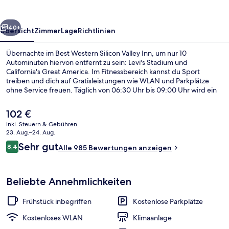
Inn
rück
Weiter
40+
Übersicht
Zimmer
Lage
Richtlinien
Übernachte im Best Western Silicon Valley Inn, um nur 10
Autominuten hiervon entfernt zu sein: Levi's Stadium und
California's Great America. Im Fitnessbereich kannst du Sport
treiben und dich auf Gratisleistungen wie WLAN und Parkplätze
ohne Service freuen. Täglich von 06:30 Uhr bis 09:00 Uhr wird ein
im Preis inbegriffenes Frühstücksbuffet serviert. Außerdem ist
Folgendes mit dem Auto höchstens 10 Minuten entfernt: Santa
Der
102 €
Clara Convention Center und Shoreline Amphitheatre. Andere
aktuelle
inkl. Steuern & Gebühren
Reisende lieben das hilfsbereite Personal.
Preis
23. Aug.–24. Aug.
Rezeption
beträgt
Bewertungen
Sehr gut
8,4
Alle 985 Bewertungen anzeigen
102 €.
8,4 von 10.
Beliebte Annehmlichkeiten
Frühstück inbegriffen
Kostenlose Parkplätze
Kostenloses WLAN
Klimaanlage