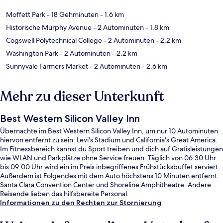
Moffett Park
- 18 Gehminuten
- 1.6 km
Historische Murphy Avenue
- 2 Autominuten
- 1.8 km
Cogswell Polytechnical College
- 2 Autominuten
- 2.2 km
Washington Park
- 2 Autominuten
- 2.2 km
Sunnyvale Farmers Market
- 2 Autominuten
- 2.6 km
Mehr zu dieser Unterkunft
Best Western Silicon Valley Inn
Übernachte im Best Western Silicon Valley Inn, um nur 10 Autominuten
hiervon entfernt zu sein: Levi's Stadium und California's Great America.
Im Fitnessbereich kannst du Sport treiben und dich auf Gratisleistungen
wie WLAN und Parkplätze ohne Service freuen. Täglich von 06:30 Uhr
bis 09:00 Uhr wird ein im Preis inbegriffenes Frühstücksbuffet serviert.
Außerdem ist Folgendes mit dem Auto höchstens 10 Minuten entfernt:
Santa Clara Convention Center und Shoreline Amphitheatre. Andere
Reisende lieben das hilfsbereite Personal.
Informationen zu den Rechten zur Stornierung