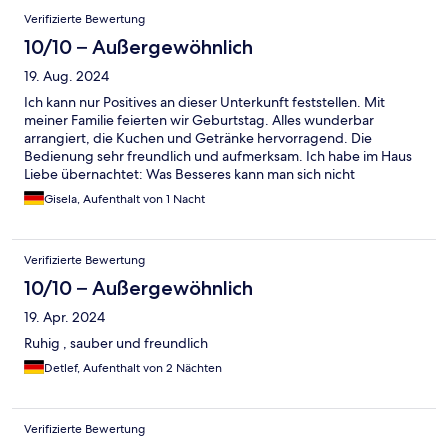
toffe zaak in een prachtige omgeving.
Verifizierte Bewertung
10/10 – Außergewöhnlich
19. Aug. 2024
Ich kann nur Positives an dieser Unterkunft feststellen. Mit
meiner Familie feierten wir Geburtstag. Alles wunderbar
arrangiert, die Kuchen und Getränke hervorragend. Die
Bedienung sehr freundlich und aufmerksam. Ich habe im Haus
Liebe übernachtet: Was Besseres kann man sich nicht
wünschen. Aufenthalt in diesem Hotel immer wieder gern. Die
Gisela, Aufenthalt von 1 Nacht
Aussicht ist phänomenal.
Verifizierte Bewertung
10/10 – Außergewöhnlich
19. Apr. 2024
Ruhig , sauber und freundlich
Detlef, Aufenthalt von 2 Nächten
Verifizierte Bewertung