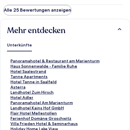
Alle 25 Bewertungen anzeigen
Mehr entdecken
Unterkünfte
L
Panoramahotel & Restaurant am Marienturm
i
L
Haus Sonnenwalde - Familie Ruhe
n
i
L
Hotel Saalestrand
k
n
i
L
Tanne Apartments
,
k
n
i
L
Hotel Tanne in Saalfeld
d
,
k
n
i
L
Asterra
e
d
,
k
n
i
L
Landhotel Zum Hirsch
r
e
d
,
k
n
i
L
Hotel Adler
d
r
e
d
,
k
n
i
L
Panoramahotel Am Marienturm
i
d
r
e
d
,
k
n
i
L
Landhotel Kains Hof GmbH
e
i
d
r
e
d
,
k
n
i
L
Flair Hotel Mellestollen
f
e
i
d
r
e
d
,
k
n
i
L
Ferienhof Domäne Groschwitz
o
f
e
i
d
r
e
d
,
k
n
i
L
Villa Frieden Hotel & Seminarhaus
l
o
f
e
i
d
r
e
d
,
k
n
i
L
Holiday Home Lake View