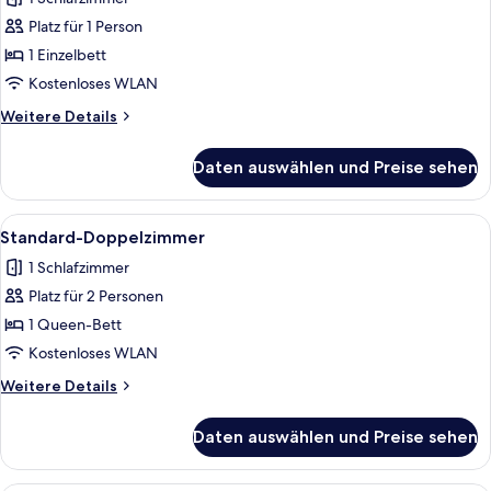
für
Platz für 1 Person
Standard-
Einzelzimmer
1 Einzelbett
anzeigen
Kostenloses WLAN
Weitere
Weitere Details
Details
für
Daten auswählen und Preise sehen
Standard-
Einzelzimmer
Alle
Ein Hotelzimmer mit einem Bett, eine
4
Standard-Doppelzimmer
Fotos
1 Schlafzimmer
für
Platz für 2 Personen
Standard-
Doppelzimmer
1 Queen-Bett
anzeigen
Kostenloses WLAN
Weitere
Weitere Details
Details
für
Daten auswählen und Preise sehen
Standard-
Doppelzimmer