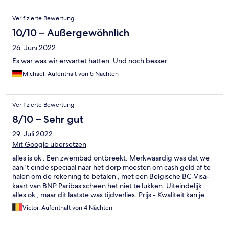
Verifizierte Bewertung
10/10 – Außergewöhnlich
26. Juni 2022
Es war was wir erwartet hatten. Und noch besser.
Michael, Aufenthalt von 5 Nächten
Verifizierte Bewertung
8/10 – Sehr gut
29. Juli 2022
Mit Google übersetzen
alles is ok . Een zwembad ontbreekt. Merkwaardig was dat we
aan 't einde speciaal naar het dorp moesten om cash geld af te
halen om de rekening te betalen , met een Belgische BC-Visa-
kaart van BNP Paribas scheen het niet te lukken. Uiteindelijk
alles ok , maar dit laatste was tijdverlies. Prijs - Kwaliteit kan je
nergens beter zitten. Je moet er uiteraard het karakter van de
Victor, Aufenthalt von 4 Nächten
zaak bijnamen , maar er is op geen enkele wijze sprake van
enige opdringerigheid inzake de geloofsbelijdenis. Het is een