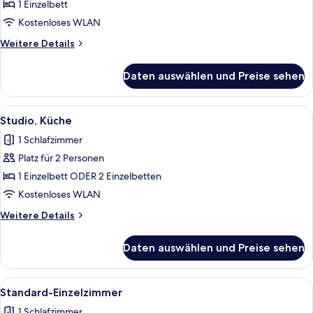
Einzelzimmer
1 Einzelbett
anzeigen
Kostenloses WLAN
Weitere
Weitere Details
Details
für
Daten auswählen und Preise sehen
Standard-
Einzelzimmer
Alle
Ein Schlafzimmer mit zwei Betten, ei
10
Studio, Küche
Fotos
1 Schlafzimmer
für
Platz für 2 Personen
Studio,
Küche
1 Einzelbett ODER 2 Einzelbetten
anzeigen
Kostenloses WLAN
Weitere
Weitere Details
Details
für
Daten auswählen und Preise sehen
Studio,
Küche
Alle
Ein kleiner, ordentlicher Raum mit ei
6
Standard-Einzelzimmer
Fotos
1 Schlafzimmer