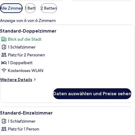
Verfügbare
Alle Zimmer
1 Bett
2 Betten
Filter
für
Anzeige von 6 von 6 Zimmern
Zimmer
Alle
Ein Hotelzimmer mit einem Bett, eine
9
Standard-Doppelzimmer
Fotos
Blick auf die Stadt
für
1 Schlafzimmer
Standard-
Doppelzimmer
Platz für 2 Personen
anzeigen
1 Doppelbett
Kostenloses WLAN
Weitere
Weitere Details
Details
für
Daten auswählen und Preise sehen
Standard-
Doppelzimmer
Alle
Ein Hotelzimmer mit Bett, Schreibtisc
4
Standard-Einzelzimmer
Fotos
1 Schlafzimmer
für
Platz für 1 Person
Standard-