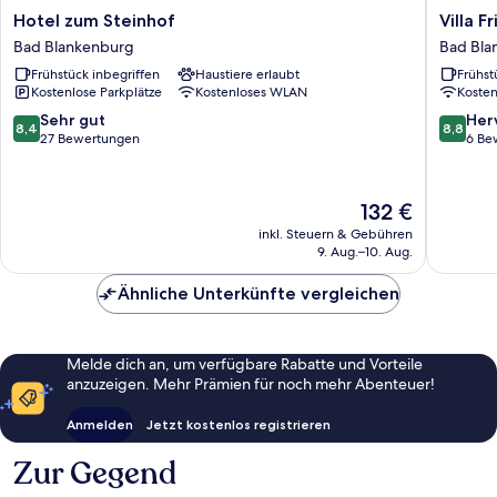
Hotel
Villa
Hotel zum Steinhof
Villa 
zum
Frieden
Bad Blankenburg
Bad Bla
Steinhof
Hotel
Frühstück inbegriffen
Haustiere erlaubt
Frühst
Bad
&
Kostenlose Parkplätze
Kostenloses WLAN
Koste
Blankenburg
Seminar
Bad
8.4
8.8
Sehr gut
Her
8,4
8,8
Blanken
von
von
27 Bewertungen
6 Be
10,
10,
Sehr
Hervorr
gut,
6
Der
132 €
27
Bewert
Preis
inkl. Steuern & Gebühren
Bewertungen
beträgt
9. Aug.–10. Aug.
132 €
Ähnliche Unterkünfte vergleichen
Melde dich an, um verfügbare Rabatte und Vorteile
anzuzeigen. Mehr Prämien für noch mehr Abenteuer!
Anmelden
Jetzt kostenlos registrieren
Zur Gegend