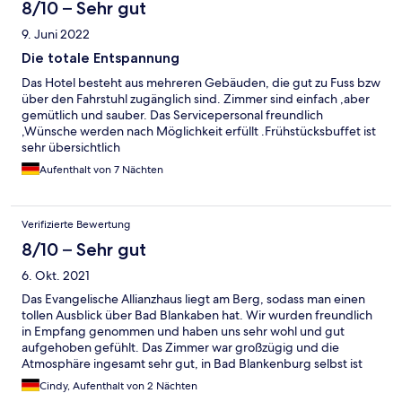
8/10 – Sehr gut
9. Juni 2022
Die totale Entspannung
Das Hotel besteht aus mehreren Gebäuden, die gut zu Fuss bzw
über den Fahrstuhl zugänglich sind. Zimmer sind einfach ,aber
gemütlich und sauber. Das Servicepersonal freundlich
,Wünsche werden nach Möglichkeit erfüllt .Frühstücksbuffet ist
sehr übersichtlich
Aufenthalt von 7 Nächten
Verifizierte Bewertung
8/10 – Sehr gut
6. Okt. 2021
Das Evangelische Allianzhaus liegt am Berg, sodass man einen
tollen Ausblick über Bad Blankaben hat. Wir wurden freundlich
in Empfang genommen und haben uns sehr wohl und gut
aufgehoben gefühlt. Das Zimmer war großzügig und die
Atmosphäre ingesamt sehr gut, in Bad Blankenburg selbst ist
allerdings nicht viel los. Nächstes Jahr kommen wir gern wieder
Cindy, Aufenthalt von 2 Nächten
:)