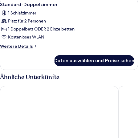
Alle
Ein Einzelbett mit weißer Bettwäsche
4
Standard-Doppelzimmer
Fotos
1 Schlafzimmer
für
Platz für 2 Personen
Standard-
Doppelzimmer
1 Doppelbett ODER 2 Einzelbetten
anzeigen
Kostenloses WLAN
Weitere
Weitere Details
Details
für
Daten auswählen und Preise sehen
Standard-
Doppelzimmer
Ähnliche Unterkünfte
Hotel zum Steinhof
Villa Fr