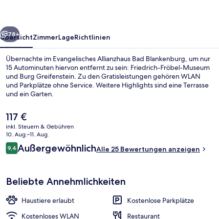
rück
Weiter
78+
Übersicht
Zimmer
Lage
Richtlinien
Übernachte im Evangelisches Allianzhaus Bad Blankenburg, um nur
15 Autominuten hiervon entfernt zu sein: Friedrich-Fröbel-Museum
und Burg Greifenstein. Zu den Gratisleistungen gehören WLAN
und Parkplätze ohne Service. Weitere Highlights sind eine Terrasse
und ein Garten.
Der
117 €
aktuelle
inkl. Steuern & Gebühren
Preis
10. Aug.–11. Aug.
Außenbereich
beträgt
Bewertungen
Außergewöhnlich
9,4
Alle 25 Bewertungen anzeigen
117 €.
9,4 von 10.
Beliebte Annehmlichkeiten
Haustiere erlaubt
Kostenlose Parkplätze
Kostenloses WLAN
Restaurant