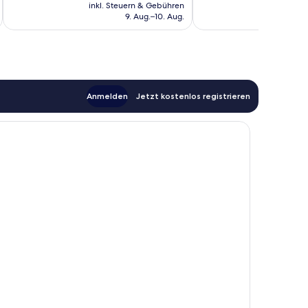
Preis
inkl. Steuern & Gebühren
inkl. S
beträgt
9. Aug.–10. Aug.
73 €
Anmelden
Jetzt kostenlos registrieren