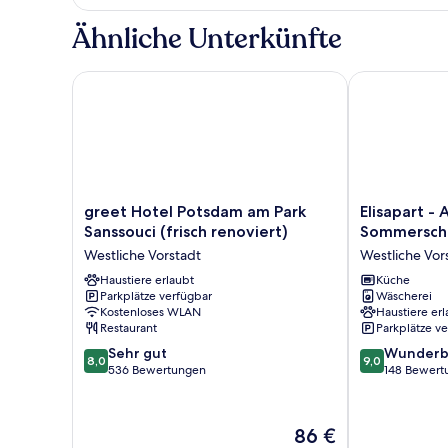
Ähnliche Unterkünfte
greet Hotel Potsdam am Park Sanssouci (frisch reno
Elisapart - 
greet
Elisapart
greet Hotel Potsdam am Park
Elisapart -
Hotel
-
Sanssouci (frisch renoviert)
Sommersch
Potsdam
Apartments
Westliche Vorstadt
Westliche Vor
am
am
Park
Haustiere erlaubt
Sommerschlo
Küche
Parkplätze verfügbar
Wäscherei
Sanssouci
Westliche
Kostenloses WLAN
Haustiere erl
(frisch
Vorstadt
Restaurant
Parkplätze v
renoviert)
8.0
9.0
Westliche
Sehr gut
Wunderb
8,0
9,0
von
von
Vorstadt
536 Bewertungen
148 Bewert
10,
10,
Sehr
Wunderbar,
gut,
148
Der
86 €
536
Bewertungen