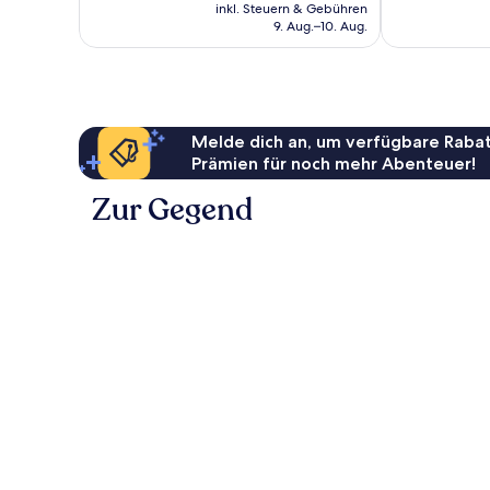
Preis
inkl. Steuern & Gebühren
Bewertungen
beträgt
9. Aug.–10. Aug.
86 €
Melde dich an, um verfügbare Rabat
Prämien für noch mehr Abenteuer!
Zur Gegend