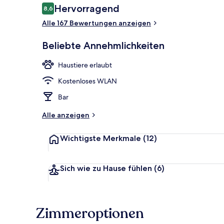
Bewertungen
Hervorragend
8,6
8,6 von 10.
Alle 167 Bewertungen anzeigen
Tägliches Fr
Beliebte Annehmlichkeiten
Haustiere erlaubt
Kostenloses WLAN
Bar
Alle anzeigen
Wichtigste Merkmale
(12)
Sich wie zu Hause fühlen
(6)
Zimmeroptionen