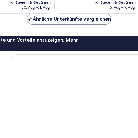
Preis
Preis
inkl. Steuern & Gebühren
inkl. Steuern & Gebühren
beträgt
beträgt
30. Aug.–31. Aug.
16. Aug.–17. Aug.
90 €
107 €
Ähnliche Unterkünfte vergleichen
te und Vorteile anzuzeigen. Mehr