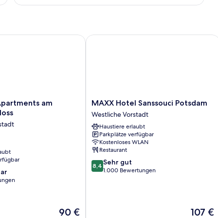
viert)
Apartments am Sommerschloss
MAXX Hotel Sanssouci Potsdam
MAXX
 Apartments am
MAXX Hotel Sanssouci Potsdam
Hotel
loss
Westliche Vorstadt
Sanssouci
stadt
Haustiere erlaubt
Potsdam
Parkplätze verfügbar
ss
Westliche
Kostenloses WLAN
Vorstadt
Restaurant
aubt
erfügbar
8.4
Sehr gut
8,4
von
1.000 Bewertungen
ar
10,
ungen
Sehr
gut,
1.000
Der
Der
90 €
107 €
Bewertungen