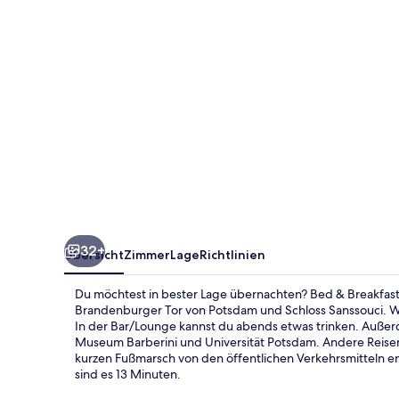
Luisenplatz
32+
Übersicht
Zimmer
Lage
Richtlinien
Du möchtest in bester Lage übernachten? Bed & Breakfast 
Brandenburger Tor von Potsdam und Schloss Sanssouci. We
In der Bar/Lounge kannst du abends etwas trinken. Außer
Museum Barberini und Universität Potsdam. Andere Reisende
kurzen Fußmarsch von den öffentlichen Verkehrsmitteln en
sind es 13 Minuten.