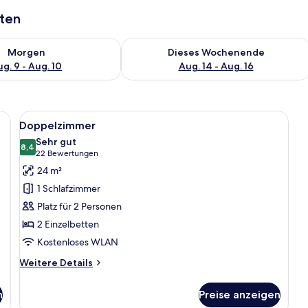
aten
 - Aug. 9.
 Verfügbarkeit für morgen, Aug. 9 - Aug. 10.
Überprüfe die Verfügbarkeit für dies
Morgen
Dieses Wochenende
g. 9 - Aug. 10
Aug. 14 - Aug. 16
t, einem Schreibtisch mit einem Laptop, einem Stuhl, einem Rucksack auf 
Alle
Ein Hotelzimmer mit einem großen Bet
7
Doppelzimmer
Fotos
Sehr gut
für
8,4
8,4 von 10
(22
22 Bewertungen
Doppelzimmer
Bewertungen)
24 m²
anzeigen
1 Schlafzimmer
Platz für 2 Personen
2 Einzelbetten
Kostenloses WLAN
Weitere
Weitere Details
Details
für
n
Preise anzeigen
Doppelzimmer