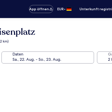
•
App öffnen
EUR
Unterkunft registr
isenplatz
,2 km)
Daten
G