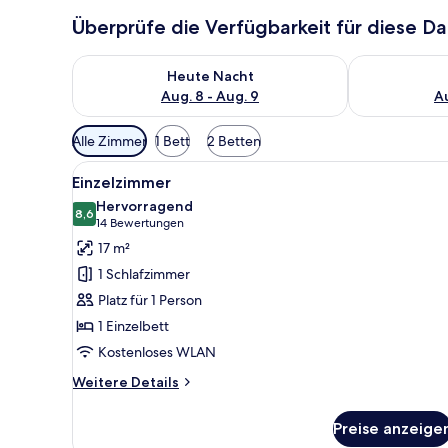
Überprüfe die Verfügbarkeit für diese D
Überprüfe die Verfügbarkeit für heute Nacht, Aug. 8
Überprüfe die
Heute Nacht
Aug. 8 - Aug. 9
Au
Verfügbare
Alle Zimmer
1 Bett
2 Betten
Filter
Alle
Ein Hotelzimmer mit einem Bet
für
5
Einzelzimmer
Fotos
Zimmer
Hervorragend
für
8,6
8,6 von 10
(14
14 Bewertungen
Einzelzimmer
Bewertungen)
17 m²
anzeigen
1 Schlafzimmer
Platz für 1 Person
1 Einzelbett
Kostenloses WLAN
Weitere
Weitere Details
Details
für
Preise anzeige
Einzelzimmer