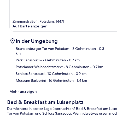
Zimmerstraße 1, Potsdam, 14471
Auf Karte anzeigen
In der Umgebung
Brandenburger Tor von Potsdam
- 3 Gehminuten
- 0.3
km
Park Sanssouci
- 7 Gehminuten
- 0.7 km
Kar
Potsdamer Weihnachtsmarkt
- 8 Gehminuten
- 0.7 km
Schloss Sanssouci
- 10 Gehminuten
- 0.9 km
Museum Barberini
- 16 Gehminuten
- 1.4 km
Mehr anzeigen
Bed & Breakfast am Luisenplatz
Du möchtest in bester Lage übernachten? Bed & Breakfast am Luise
Tor von Potsdam und Schloss Sanssouci. Wenn du etwas essen möcht