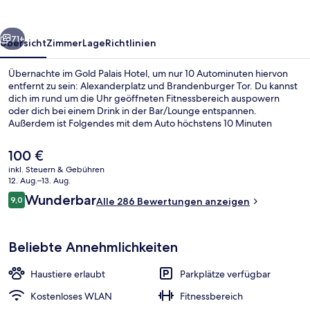
rück
Weiter
71+
Übersicht
Zimmer
Lage
Richtlinien
Übernachte im Gold Palais Hotel, um nur 10 Autominuten hiervon
entfernt zu sein: Alexanderplatz und Brandenburger Tor. Du kannst
dich im rund um die Uhr geöffneten Fitnessbereich auspowern
oder dich bei einem Drink in der Bar/Lounge entspannen.
Außerdem ist Folgendes mit dem Auto höchstens 10 Minuten
entfernt: Potsdamer Platz und Gendarmenmarkt. Andere Reisende
mögen das hilfsbereite Personal und die Lage. Die Unterkunft ist
Der
100 €
nur einen kurzen Fußmarsch von den öffentlichen Verkehrsmitteln
aktuelle
inkl. Steuern & Gebühren
entfernt: Bis zur U-Bahn sind es wenige Schritte
Preis
12. Aug.–13. Aug.
(Straßenbahnhaltestelle Am Friedrichshain) bzw. 5 Minuten
Rezeption
beträgt
Bewertungen
(Straßenbahnhaltestelle Hufelandstraße).
Wunderbar
9,0
Alle 286 Bewertungen anzeigen
100 €.
9,0 von 10.
Beliebte Annehmlichkeiten
Haustiere erlaubt
Parkplätze verfügbar
Kostenloses WLAN
Fitnessbereich