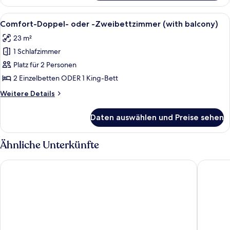
Alle
Ein Hotelzimmer mit zwei Betten, ein
7
Comfort-Doppel- oder -Zweibettzimmer (with balcony)
Fotos
23 m²
für
1 Schlafzimmer
Comfort-
Doppel-
Platz für 2 Personen
oder
2 Einzelbetten ODER 1 King-Bett
-
Weitere
Weitere Details
Zweibettzimmer
Details
(with
für
Daten auswählen und Preise sehen
Comfort-
balcony)
Doppel-
anzeigen
oder
Ähnliche Unterkünfte
-
Zweibettzimmer
Limehome Berlin Prenzlauer Allee
Park Inn
(with
balcony)