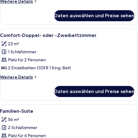
Weitere
Weitere Details
Details
für
Daten auswählen und Preise sehen
Superior-
Doppelzimmer
Alle
Allergikerbettwaren, Zimmersafe, Schr
11
Comfort-Doppel- oder -Zweibettzimmer
Fotos
23 m²
für
1 Schlafzimmer
Comfort-
Doppel-
Platz für 2 Personen
oder
2 Einzelbetten ODER 1 King-Bett
-
Weitere
Weitere Details
Zweibettzimmer
Details
anzeigen
für
Daten auswählen und Preise sehen
Comfort-
Doppel-
oder
Alle
Ein Hotelzimmer mit einem Bett, einem
12
-
Familien-Suite
Fotos
Zweibettzimmer
56 m²
für
2 Schlafzimmer
Familien-
Suite
Platz für 6 Personen