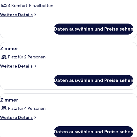
anzeigen
4 Komfort-Einzelbetten
Weitere
Weitere Details
Details
für
Daten auswählen und Preise sehen
Familien-
Suite
Alle
Ein Hotelzimmer mit Doppelbett, Nach
5
Zimmer
Fotos
Platz für 2 Personen
für
Zimmer
Weitere
Weitere Details
Details
anzeigen
für
Daten auswählen und Preise sehen
Zimmer
Alle
Ein Hotelzimmer mit einem Bett, eine
6
Zimmer
Fotos
Platz für 4 Personen
für
Zimmer
Weitere
Weitere Details
Details
anzeigen
für
Daten auswählen und Preise sehen
Zimmer