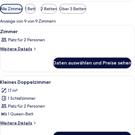
Verfügbare
Alle Zimmer
1 Bett
2 Betten
Über 3 Betten
Filter
für
Anzeige von 9 von 9 Zimmern
Zimmer
Alle
Ein Hotelzimmer mit Bett, Nachttisch,
5
Zimmer
Fotos
Platz für 2 Personen
für
Zimmer
Weitere
Weitere Details
Details
anzeigen
für
Daten auswählen und Preise sehen
Zimmer
Alle
Ein Hotelzimmer mit einem großen Bet
8
Kleines Doppelzimmer
Fotos
17 m²
für
1 Schlafzimmer
Kleines
Doppelzimmer
Platz für 2 Personen
anzeigen
1 Queen-Bett
Weitere
Weitere Details
Details
für