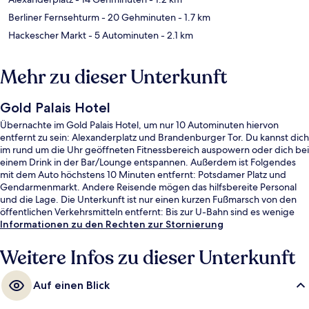
Berliner Fernsehturm
- 20 Gehminuten
- 1.7 km
Hackescher Markt
- 5 Autominuten
- 2.1 km
Mehr zu dieser Unterkunft
Gold Palais Hotel
Übernachte im Gold Palais Hotel, um nur 10 Autominuten hiervon
entfernt zu sein: Alexanderplatz und Brandenburger Tor. Du kannst dich
im rund um die Uhr geöffneten Fitnessbereich auspowern oder dich bei
einem Drink in der Bar/Lounge entspannen. Außerdem ist Folgendes
mit dem Auto höchstens 10 Minuten entfernt: Potsdamer Platz und
Gendarmenmarkt. Andere Reisende mögen das hilfsbereite Personal
und die Lage. Die Unterkunft ist nur einen kurzen Fußmarsch von den
öffentlichen Verkehrsmitteln entfernt: Bis zur U-Bahn sind es wenige
Schritte (Straßenbahnhaltestelle Am Friedrichshain) bzw. 5 Minuten
Informationen zu den Rechten zur Stornierung
(Straßenbahnhaltestelle Hufelandstraße).
Weitere Infos zu dieser Unterkunft
Auf einen Blick