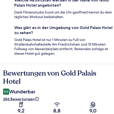
Welche Aktivitäten werden in der Nähe von Gold
Palais Hotel angeboten?
Dank Fitnessstudio (rund um die Uhr geöffnet) kannst du dein
tägliches Workout beibehalten.
Was gibt es in der Umgebung von Gold Palais Hotel
zu sehen?
Gold Palais Hotel ist nur 1 Minuten zu Fuß von
Straßenbahnhaltestelle Am Friedrichshain und 15 Minuten
Fußweg von Alexanderplatz entfernt. Reisenden zufolge ist
dieses Hotel gut gelegen.
Bewertungen von Gold Palais
Bewertungen
Hotel
Wunderbar
9,0
286 Bewertungen
9,2
8,8
9,0