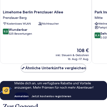
Limehome
Park
Limehome Berlin Prenzlauer Allee
Park I
Berlin
Inn
Prenzlauer Berg
Mitte
Prenzlauer
by
Kostenloses WLAN
Nichtraucher
Wellne
Allee
Radisso
Parkpl
Prenzlauer
Berlin
9.0
Wunderbar
9,0
Berg
Alexand
8.4
Seh
von
325 Bewertungen
8,4
Mitte
von
2.02
10,
10,
Wunderbar,
Sehr
325
Der
108 €
gut,
Bewertungen
Preis
2.025
inkl. Steuern & Gebühren
beträgt
Bewert
16. Aug.–17. Aug.
108 €
Ähnliche Unterkünfte vergleichen
Melde dich an, um verfügbare Rabatte und Vorteile
anzuzeigen. Mehr Prämien für noch mehr Abenteuer!
Anmelden
Jetzt kostenlos registrieren
Zur Gegend