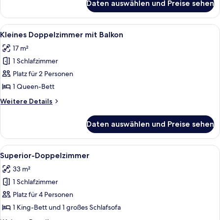
Daten auswählen und Preise sehen
Kleines
Doppelzimmer
Alle
Ein Hotelzimmer mit einem großen Bet
8
Kleines Doppelzimmer mit Balkon
Fotos
17 m²
für
1 Schlafzimmer
Kleines
Doppelzimmer
Platz für 2 Personen
mit
1 Queen-Bett
Balkon
Weitere
Weitere Details
anzeigen
Details
für
Daten auswählen und Preise sehen
Kleines
Doppelzimmer
mit
Alle
Ein Hotelzimmer mit Bett, Sessel, Nach
6
Balkon
Superior-Doppelzimmer
Fotos
33 m²
für
1 Schlafzimmer
Superior-
Doppelzimmer
Platz für 4 Personen
anzeigen
1 King-Bett und 1 großes Schlafsofa