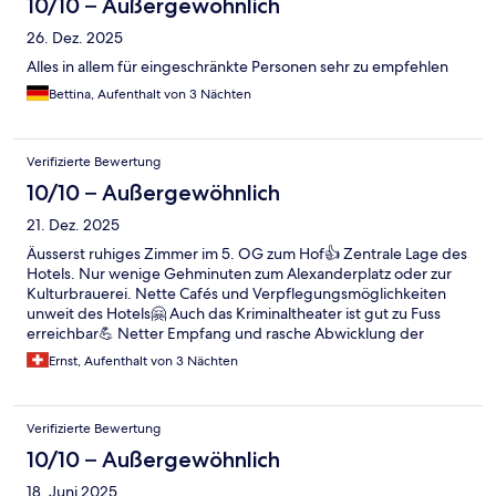
10/10 – Außergewöhnlich
26. Dez. 2025
Alles in allem für eingeschränkte Personen sehr zu empfehlen
Bettina, Aufenthalt von 3 Nächten
Verifizierte Bewertung
10/10 – Außergewöhnlich
21. Dez. 2025
Äusserst ruhiges Zimmer im 5. OG zum Hof👍 Zentrale Lage des
Hotels. Nur wenige Gehminuten zum Alexanderplatz oder zur
Kulturbrauerei. Nette Cafés und Verpflegungsmöglichkeiten
unweit des Hotels🤗 Auch das Kriminaltheater ist gut zu Fuss
erreichbar💪 Netter Empfang und rasche Abwicklung der
Zimmerzuteilung. Rundum ein gelungenes Stadtweekend-
Ernst, Aufenthalt von 3 Nächten
Angebot🙏🎄
Verifizierte Bewertung
10/10 – Außergewöhnlich
18. Juni 2025