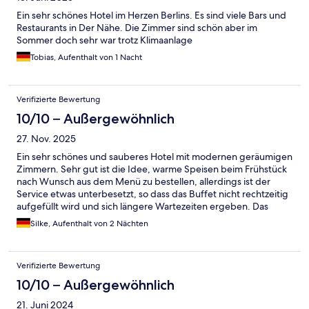
Ein sehr schönes Hotel im Herzen Berlins. Es sind viele Bars und
Restaurants in Der Nähe. Die Zimmer sind schön aber im
Sommer doch sehr war trotz Klimaanlage
Tobias, Aufenthalt von 1 Nacht
Verifizierte Bewertung
10/10 – Außergewöhnlich
27. Nov. 2025
Ein sehr schönes und sauberes Hotel mit modernen geräumigen
Zimmern. Sehr gut ist die Idee, warme Speisen beim Frühstück
nach Wunsch aus dem Menü zu bestellen, allerdings ist der
Service etwas unterbesetzt, so dass das Buffet nicht rechtzeitig
aufgefüllt wird und sich längere Wartezeiten ergeben. Das
Personal ist dabei aber sehr nett und die vorhandene Auswahl
Silke, Aufenthalt von 2 Nächten
groß und von guter Qualität.
Verifizierte Bewertung
10/10 – Außergewöhnlich
21. Juni 2024