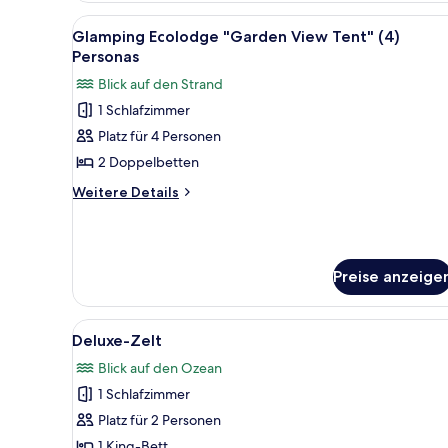
"Ocean
Alle
Ein Zelt mit zwei Betten, einem
14
Front
Glamping Ecolodge "Garden View Tent" (4)
Fotos
Tent"
Personas
(2)
für
Blick auf den Strand
Personas
Glamping
1 Schlafzimmer
Ecolodge
Platz für 4 Personen
"Garden
View
2 Doppelbetten
Tent"
Weitere
Weitere Details
(4)
Details
für
Personas
Glamping
anzeigen
Ecolodge
Preise anzeige
"Garden
View
Tent"
Alle
Ein gemütlicher, holzvertäfelt
(4)
6
Deluxe-Zelt
Fotos
Personas
Blick auf den Ozean
für
1 Schlafzimmer
Deluxe-
Zelt
Platz für 2 Personen
anzeigen
1 King-Bett