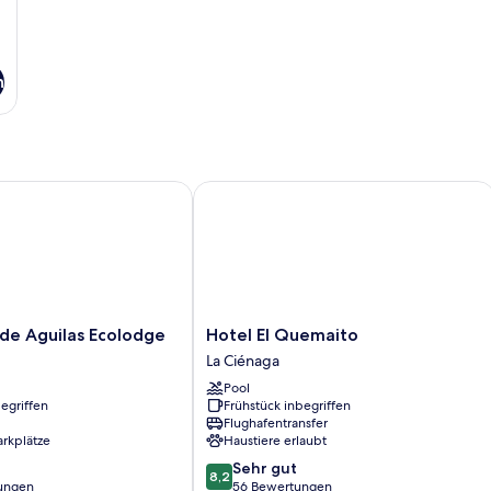
n
e Aguilas Ecolodge
Hotel El Quemaito
Hotel
 de Aguilas Ecolodge
Hotel El Quemaito
El
La Ciénaga
Quemaito
Pool
La
egriffen
Frühstück inbegriffen
Ciénaga
Flughafentransfer
arkplätze
Haustiere erlaubt
8.2
Sehr gut
8,2
von
ungen
56 Bewertungen