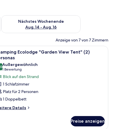
es Wochenende, Aug. 7 - Aug. 9.
Überprüfe die Verfügbarkeit für nächstes Wochenende, Aug. 1
Nächstes Wochenende
Aug. 14 - Aug. 16
Anzeige von 7 von 7 Zimmern
le
Ein Zelt mit einem hölzernen Bett und zwei we
11
lamping Ecolodge "Garden View Tent" (2)
otos
ersonas
ür
Außergewöhnlich
,0
lamping
10,0 von 10
(1
1 Bewertung
colodge
Bewertung)
Blick auf den Strand
Garden
1 Schlafzimmer
iew
Platz für 2 Personen
ent"
1 Doppelbett
)
itere
ersonas
itere Details
tails
nzeigen
r
Preise anzeigen
amping
olodge