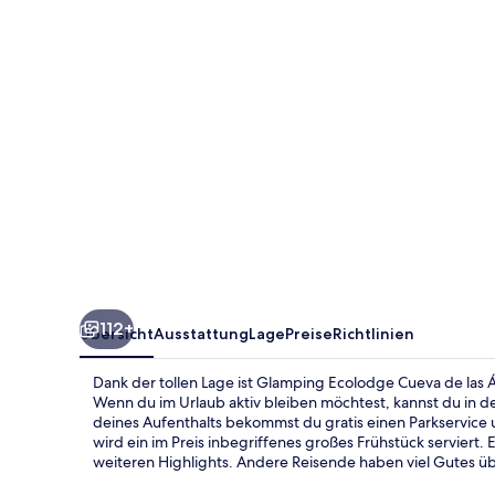
las
Águilas
112+
Übersicht
Ausstattung
Lage
Preise
Richtlinien
Dank der tollen Lage ist Glamping Ecolodge Cueva de las Ág
Wenn du im Urlaub aktiv bleiben möchtest, kannst du in 
deines Aufenthalts bekommst du gratis einen Parkservice 
wird ein im Preis inbegriffenes großes Frühstück serviert.
weiteren Highlights. Andere Reisende haben viel Gutes übe