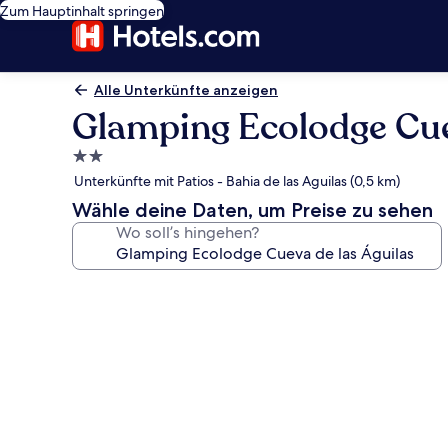
Zum Hauptinhalt springen
Alle Unterkünfte anzeigen
Glamping Ecolodge Cue
2.0-
Sterne-
Unterkünfte mit Patios - Bahia de las Aguilas (0,5 km)
Unterkunft
Wähle deine Daten, um Preise zu sehen
Wo soll’s hingehen?
Fotogalerie
von
Glamping
Ecolodge
Cueva
de