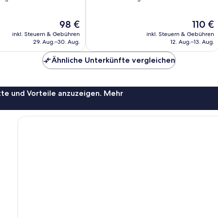
10,
Sehr
Der
Der
98 €
110 €
gut,
Preis
Preis
56
inkl. Steuern & Gebühren
inkl. Steuern & Gebühren
beträgt
beträgt
Bewertungen
29. Aug.–30. Aug.
12. Aug.–13. Aug.
98 €
110 €
Ähnliche Unterkünfte vergleichen
te und Vorteile anzuzeigen. Mehr