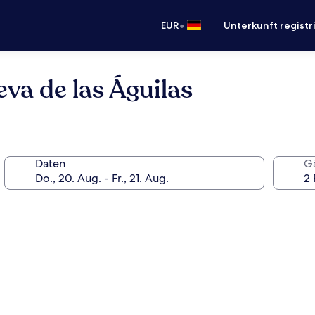
•
EUR
Unterkunft registr
va de las Águilas
Daten
G