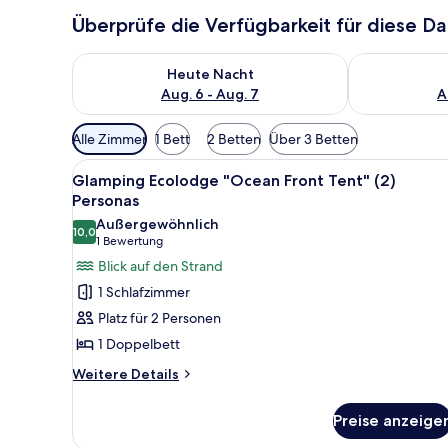
Überprüfe die Verfügbarkeit für diese D
Überprüfe die Verfügbarkeit für heute Nacht, Aug. 6
Überprüfe die
Heute Nacht
Aug. 6 - Aug. 7
A
Verfügbare
Alle Zimmer
1 Bett
2 Betten
Über 3 Betten
Filter
Alle
Bettwäsche
für
15
Glamping Ecolodge "Ocean Front Tent" (2)
Fotos
Zimmer
Personas
für
Außergewöhnlich
10,0
Glamping
10,0 von 10
(1
1 Bewertung
Ecolodge
Bewertung)
Blick auf den Strand
"Ocean
1 Schlafzimmer
Front
Platz für 2 Personen
Tent"
1 Doppelbett
(2)
Weitere
Personas
Weitere Details
Details
anzeigen
für
Preise anzeige
Glamping
Ecolodge