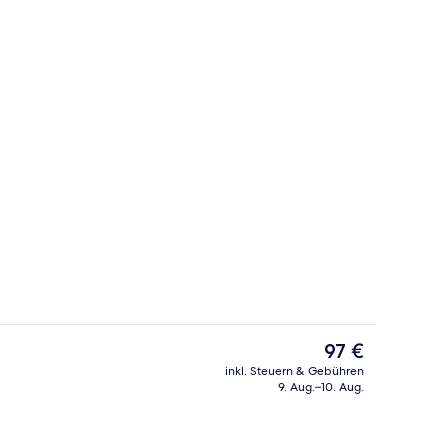
Strandbar
Der
97 €
aktuelle
inkl. Steuern & Gebühren
Preis
9. Aug.–10. Aug.
Deluxe-Zelt | Bettwäsche
beträgt
97 €.