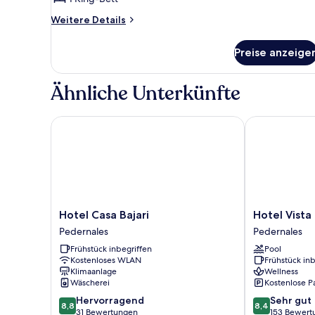
Weitere
Weitere Details
Details
für
Preise anzeige
Deluxe-
Zelt
Ähnliche Unterkünfte
Hotel Casa Bajari
Hotel Vista d
Hotel
Hotel
Hotel Casa Bajari
Hotel Vista
Casa
Vista
Pedernales
Pedernales
Bajari
de
Frühstück inbegriffen
Pool
Pedernales
Aguilas
Kostenloses WLAN
Frühstück inb
Ecolodge
Klimaanlage
Wellness
Pedernales
Wäscherei
Kostenlose P
8.8
8.4
Hervorragend
Sehr gut
8,8
8,4
von
von
31 Bewertungen
153 Bewert