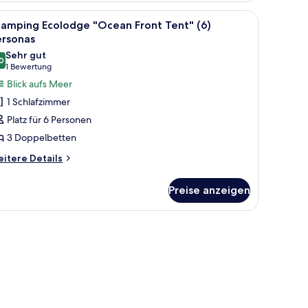
arden
it und Blick auf die umliegende Landschaft.
le
Bettwäsche
12
ew
lamping Ecolodge "Ocean Front Tent" (6)
otos
nt"
ersonas
ür
Sehr gut
rsonas
0
lamping
8,0 von 10
(1
1 Bewertung
colodge
Bewertung)
Blick aufs Meer
Ocean
1 Schlafzimmer
ront
Platz für 6 Personen
ent"
3 Doppelbetten
)
itere
ersonas
itere Details
tails
nzeigen
r
Preise anzeigen
amping
olodge
cean
ont
nt"
rsonas