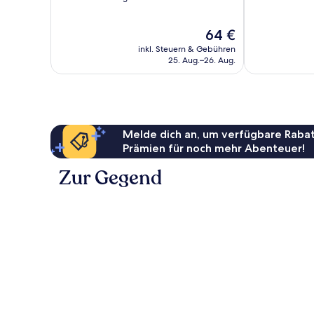
10,
10,
Hervorragend,
Sehr
Der
64 €
31
gut,
Preis
Bewertungen
153
inkl. Steuern & Gebühren
beträgt
Bewertungen
25. Aug.–26. Aug.
64 €
Melde dich an, um verfügbare Rabat
Prämien für noch mehr Abenteuer!
Zur Gegend