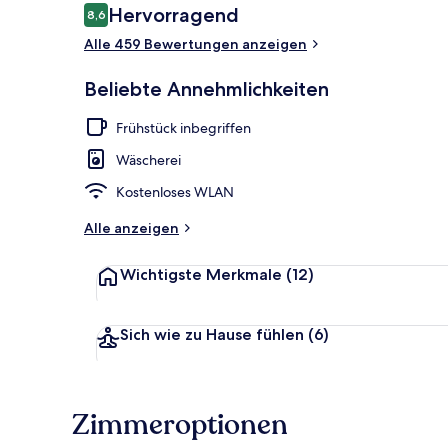
Bewertungen
Hervorragend
8,6
8,6 von 10.
Alle 459 Bewertungen anzeigen
Privatstrand
Beliebte Annehmlichkeiten
Frühstück inbegriffen
Wäscherei
Kostenloses WLAN
Alle anzeigen
Wichtigste Merkmale
(12)
Sich wie zu Hause fühlen
(6)
Zimmeroptionen