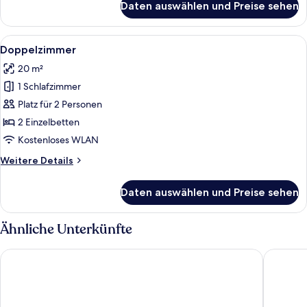
Daten auswählen und Preise sehen
Economy-
Einzelzimmer
Alle
Ein Zimmer mit zwei Betten, jeweils mi
11
Doppelzimmer
Fotos
20 m²
für
1 Schlafzimmer
Doppelzimmer
anzeigen
Platz für 2 Personen
2 Einzelbetten
Kostenloses WLAN
Weitere
Weitere Details
Details
für
Daten auswählen und Preise sehen
Doppelzimmer
Ähnliche Unterkünfte
bp24 Hotel Eschweiler
Hotel M