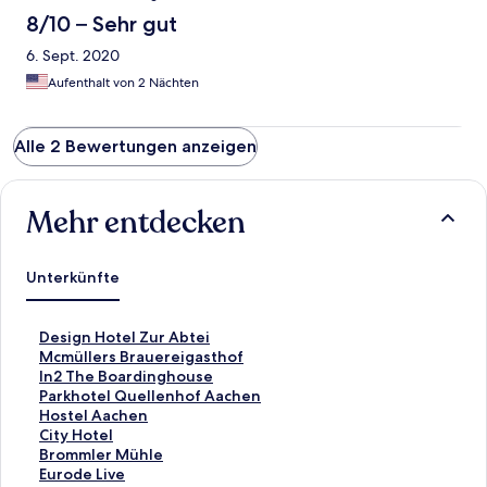
8/10 – Sehr gut
6. Sept. 2020
Aufenthalt von 2 Nächten
Alle 2 Bewertungen anzeigen
Mehr entdecken
Unterkünfte
L
Design Hotel Zur Abtei
i
L
Mcmüllers Brauereigasthof
n
i
L
In2 The Boardinghouse
k
n
i
L
Parkhotel Quellenhof Aachen
,
k
n
i
L
Hostel Aachen
d
,
k
n
i
L
City Hotel
e
d
,
k
n
i
L
Brommler Mühle
r
e
d
,
k
n
i
L
Eurode Live