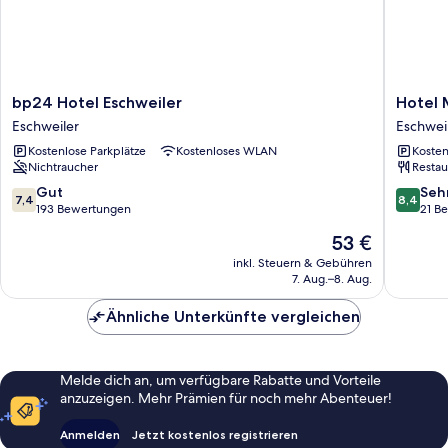
bp24
Hotel
bp24 Hotel Eschweiler
Hotel
Hotel
Mykono
Eschweiler
Eschwei
Eschweiler
Eschwei
Kostenlose Parkplätze
Kostenloses WLAN
Kosten
Eschweiler
Nichtraucher
Restau
7.4
8.4
Gut
Seh
7,4
8,4
von
von
193 Bewertungen
21 B
10,
10,
Der
53 €
Gut,
Sehr
Preis
193
gut,
inkl. Steuern & Gebühren
beträgt
7. Aug.–8. Aug.
Bewertungen
21
53 €
Bewert
Ähnliche Unterkünfte vergleichen
Melde dich an, um verfügbare Rabatte und Vorteile
anzuzeigen. Mehr Prämien für noch mehr Abenteuer!
Anmelden
Jetzt kostenlos registrieren