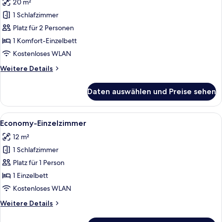
20 m²
für
1 Schlafzimmer
Einzelzimmer
(Couple
Platz für 2 Personen
Only)
1 Komfort-Einzelbett
anzeigen
Kostenloses WLAN
Weitere
Weitere Details
Details
für
Daten auswählen und Preise sehen
Einzelzimmer
(Couple
Only)
Alle
Ein kleines Zimmer mit einem Einzelb
5
Economy-Einzelzimmer
Fotos
12 m²
für
1 Schlafzimmer
Economy-
Einzelzimmer
Platz für 1 Person
anzeigen
1 Einzelbett
Kostenloses WLAN
Weitere
Weitere Details
Details
für