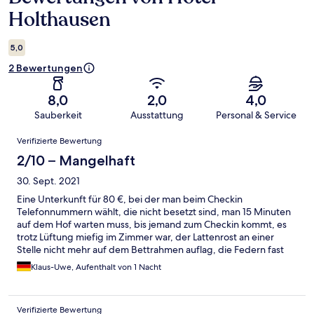
Holthausen
5,0
2 Bewertungen
8,0
2,0
4,0
Sauberkeit
Ausstattung
Personal & Service
Bewertungen
Verifizierte Bewertung
2/10 – Mangelhaft
30. Sept. 2021
Eine Unterkunft für 80 €, bei der man beim Checkin
Telefonnummern wählt, die nicht besetzt sind, man 15 Minuten
auf dem Hof warten muss, bis jemand zum Checkin kommt, es
trotz Lüftung miefig im Zimmer war, der Lattenrost an einer
Stelle nicht mehr auf dem Bettrahmen auflag, die Federn fast
aus der Matratze kamen und Fenster in einen Nachbarraum
Klaus-Uwe, Aufenthalt von 1 Nacht
ohne vollständige Gardinen davor ist eine bodenlose
Frechheit!!!!
Verifizierte Bewertung