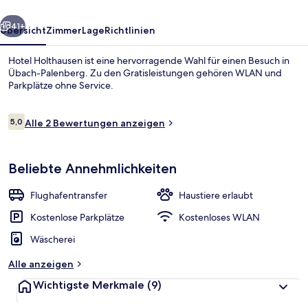
rück
Weiter
41+
Übersicht
Zimmer
Lage
Richtlinien
Hotel Holthausen ist eine hervorragende Wahl für einen Besuch in
Übach-Palenberg. Zu den Gratisleistungen gehören WLAN und
Parkplätze ohne Service.
Bewertungen
5,0
Alle 2 Bewertungen anzeigen
5,0 von 10.
Beliebte Annehmlichkeiten
Flur
Flughafentransfer
Haustiere erlaubt
Kostenlose Parkplätze
Kostenloses WLAN
Wäscherei
Alle anzeigen
Wichtigste Merkmale
(9)