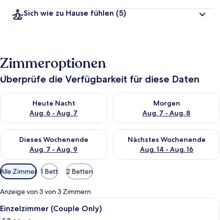
Sich wie zu Hause fühlen
(5)
Zimmeroptionen
Überprüfe die Verfügbarkeit für diese Daten
Überprüfe die Verfügbarkeit für heute Nacht, Aug. 6 - Aug. 7.
Überprüfe die Verfügbarkeit f
Heute Nacht
Morgen
Aug. 6 - Aug. 7
Aug. 7 - Aug. 8
Überprüfe die Verfügbarkeit für dieses Wochenende, Aug. 7 - 
Überprüfe die Verfügbarkeit f
Dieses Wochenende
Nächstes Wochenende
Aug. 7 - Aug. 9
Aug. 14 - Aug. 16
Verfügbare
Alle Zimmer
1 Bett
2 Betten
Filter
für
Anzeige von 3 von 3 Zimmern
Zimmer
Alle
Ein Schlafzimmer mit einem hölzerne
8
Einzelzimmer (Couple Only)
Fotos