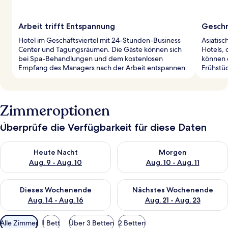
Arbeit trifft Entspannung
Geschm
Hotel im Geschäftsviertel mit 24-Stunden-Business
Asiatisc
Center und Tagungsräumen. Die Gäste können sich
Hotels, 
bei Spa-Behandlungen und dem kostenlosen
können 
Empfang des Managers nach der Arbeit entspannen.
Frühstü
Zimmeroptionen
Überprüfe die Verfügbarkeit für diese Daten
Überprüfe die Verfügbarkeit für heute Nacht, Aug. 9 - Aug. 10
Überprüfe die Verfügbarkeit fü
Heute Nacht
Morgen
Aug. 9 - Aug. 10
Aug. 10 - Aug. 11
Überprüfe die Verfügbarkeit für dieses Wochenende, Aug. 14 -
Überprüfe die Verfügbarkeit f
Dieses Wochenende
Nächstes Wochenende
Aug. 14 - Aug. 16
Aug. 21 - Aug. 23
Verfügbare
Alle Zimmer
1 Bett
Über 3 Betten
2 Betten