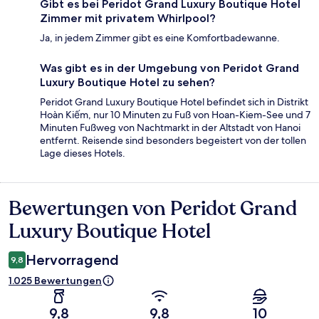
Gibt es bei Peridot Grand Luxury Boutique Hotel
Zimmer mit privatem Whirlpool?
Ja, in jedem Zimmer gibt es eine Komfortbadewanne.
Was gibt es in der Umgebung von Peridot Grand
Luxury Boutique Hotel zu sehen?
Peridot Grand Luxury Boutique Hotel befindet sich in Distrikt
Hoàn Kiếm, nur 10 Minuten zu Fuß von Hoan-Kiem-See und 7
Minuten Fußweg von Nachtmarkt in der Altstadt von Hanoi
entfernt. Reisende sind besonders begeistert von der tollen
Lage dieses Hotels.
Bewertungen von Peridot Grand
Bewertungen
Luxury Boutique Hotel
Hervorragend
9,8
1.025 Bewertungen
9,8
9,8
10