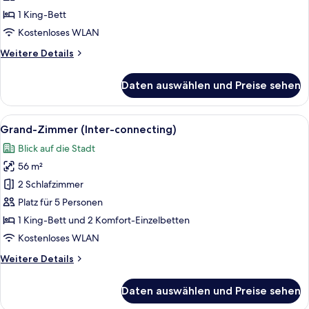
-
1 King-Bett
Zweibettzimmer
Kostenloses WLAN
(Deluxe)
Weitere
Weitere Details
anzeigen
Details
für
Daten auswählen und Preise sehen
Grand-
Doppel-
oder
Alle
Ein Hotelzimmer mit zwei großen Bette
7
-
Grand-Zimmer (Inter-connecting)
Fotos
Zweibettzimmer
Blick auf die Stadt
(Deluxe)
für
56 m²
Grand-
Zimmer
2 Schlafzimmer
(Inter-
Platz für 5 Personen
connecting)
1 King-Bett und 2 Komfort-Einzelbetten
anzeigen
Kostenloses WLAN
Weitere
Weitere Details
Details
für
Daten auswählen und Preise sehen
Grand-
Zimmer