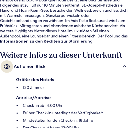
Folgendes ist zu Fuß nur 10 Minuten entfernt: St.-Joseph-Kathedrale
Hanoi und Hoan-Kiem-See. Besuche den Wellnessbereich und lass dich
mit Warmsteinmassagen, Ganzkörperwickeln oder
Gesichtsbehandlungen verwöhnen. Im Asia Taste Restaurant wird zum
Frühstück, Mittagessen und Abendessen asiatische Küche serviert. Als
weitere Highlights bietet dieses Hotel im luxuriösen Stil einen
Außenpool, eine Loungebar und einen Fitnessbereich. Der Pool und das
hilfsbereite Personal erhalten tolle Bewertungen von anderen
Informationen zu den Rechten zur Stornierung
Reisenden.
Weitere Infos zu dieser Unterkunft
Auf einen Blick
Größe des Hotels
120 Zimmer
Anreise/Abreise
Check-in ab 14:00 Uhr
Früher Check-in unterliegt der Verfügbarkeit
Mindestalter für den Check-in: 18 Jahre
Der Check-out ist um 12:00 Uhr