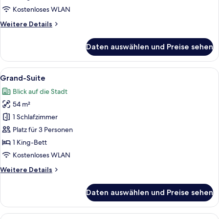
Kostenloses WLAN
Weitere
Weitere Details
Details
für
Daten auswählen und Preise sehen
Luxury-
Suite
Alle
Ein Hotelzimmer mit großem Fenster, e
7
Grand-Suite
Fotos
Blick auf die Stadt
für
54 m²
Grand-
Suite
1 Schlafzimmer
anzeigen
Platz für 3 Personen
1 King-Bett
Kostenloses WLAN
Weitere
Weitere Details
Details
für
Daten auswählen und Preise sehen
Grand-
Suite
Alle
Ein geräumiges Schlafzimmer mit eine