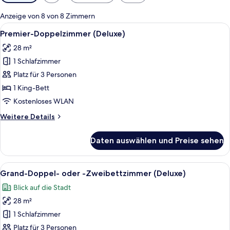
Filter
für
Anzeige von 8 von 8 Zimmern
Zimmer
Alle
Ein Hotelzimmer mit einem großen Bet
7
Premier-Doppelzimmer (Deluxe)
Fotos
28 m²
für
1 Schlafzimmer
Premier-
Doppelzimmer
Platz für 3 Personen
(Deluxe)
1 King-Bett
anzeigen
Kostenloses WLAN
Weitere
Weitere Details
Details
für
Daten auswählen und Preise sehen
Premier-
Doppelzimmer
(Deluxe)
Alle
Ein Hotelzimmer mit einem großen Bett
11
Grand-Doppel- oder -Zweibettzimmer (Deluxe)
Fotos
Blick auf die Stadt
für
28 m²
Grand-
Doppel-
1 Schlafzimmer
oder
Platz für 3 Personen