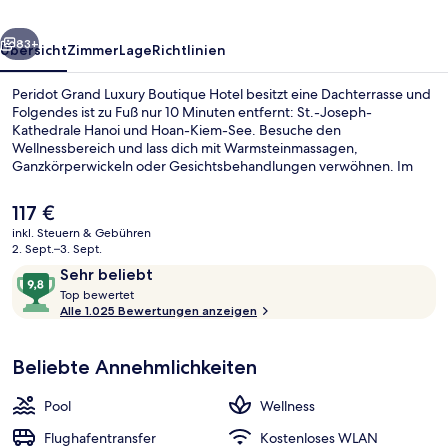
rück
Weiter
83+
Übersicht
Zimmer
Lage
Richtlinien
Peridot Grand Luxury Boutique Hotel besitzt eine Dachterrasse und
Folgendes ist zu Fuß nur 10 Minuten entfernt: St.-Joseph-
Kathedrale Hanoi und Hoan-Kiem-See. Besuche den
Wellnessbereich und lass dich mit Warmsteinmassagen,
Ganzkörperwickeln oder Gesichtsbehandlungen verwöhnen. Im
Asia Taste Restaurant wird zum Frühstück, Mittagessen und
Abendessen asiatische Küche serviert. Als weitere Highlights bietet
Der
117 €
dieses Hotel im luxuriösen Stil einen Außenpool, eine Loungebar
aktuelle
inkl. Steuern & Gebühren
und einen Fitnessbereich. Der Pool und das hilfsbereite Personal
Preis
2. Sept.–3. Sept.
erhalten tolle Bewertungen von anderen Reisenden.
Lounge
beträgt
Bewertungen
9,8
Sehr beliebt
117 €.
T
von
Top bewertet
o
Alle 1.025 Bewertungen anzeigen
10,
p
Sehr
beliebt
Beliebte Annehmlichkeiten
b
e
w
Pool
Wellness
e
r
Flughafentransfer
Kostenloses WLAN