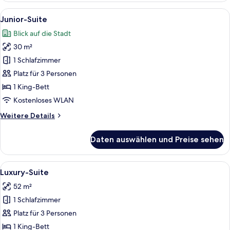
(Inter-
Alle
Ein Hotelzimmer mit einem großen Bett
5
connecting)
Junior-Suite
Fotos
Blick auf die Stadt
für
30 m²
Junior-
Suite
1 Schlafzimmer
anzeigen
Platz für 3 Personen
1 King-Bett
Kostenloses WLAN
Weitere
Weitere Details
Details
für
Daten auswählen und Preise sehen
Junior-
Suite
Alle
Luxury-Suite | Minibar, Zimmersafe, 
14
Luxury-Suite
Fotos
52 m²
für
1 Schlafzimmer
Luxury-
Suite
Platz für 3 Personen
anzeigen
1 King-Bett