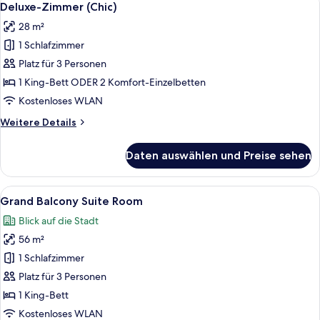
4
Deluxe-Zimmer (Chic)
Fotos
28 m²
für
1 Schlafzimmer
Deluxe-
Zimmer
Platz für 3 Personen
(Chic)
1 King-Bett ODER 2 Komfort-Einzelbetten
anzeigen
Kostenloses WLAN
Weitere
Weitere Details
Details
für
Daten auswählen und Preise sehen
Deluxe-
Zimmer
(Chic)
Alle
Ein Hotelzimmer mit einem Bett, einem
6
Grand Balcony Suite Room
Fotos
Blick auf die Stadt
für
56 m²
Grand
Balcony
1 Schlafzimmer
Suite
Platz für 3 Personen
Room
1 King-Bett
anzeigen
Kostenloses WLAN