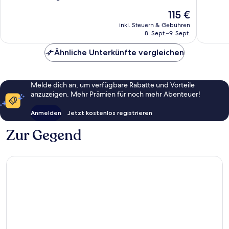
Kiếm
10,
10,
Der
115 €
Außergewöhnlich,
Außerge
Preis
515
797
inkl. Steuern & Gebühren
beträgt
8. Sept.–9. Sept.
Bewertungen
Bewert
115 €
Ähnliche Unterkünfte vergleichen
Melde dich an, um verfügbare Rabatte und Vorteile
anzuzeigen. Mehr Prämien für noch mehr Abenteuer!
Anmelden
Jetzt kostenlos registrieren
Zur Gegend