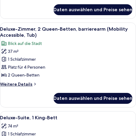
Details
anzeigen
für
Daten auswählen und Preise sehen
Studiosuite,
1 King-
Bett,
Alle
Ein Hotelzimmer mit zwei Betten, einem
8
barrierearm
Deluxe-Zimmer, 2 Queen-Betten, barrierearm (Mobility
Fotos
(Mobility
Accessible, Tub)
Accessible,
für
Blick auf die Stadt
Tub)
Deluxe-
37 m²
Zimmer,
1 Schlafzimmer
2 Queen-
Betten,
Platz für 4 Personen
barrierearm
2 Queen-Betten
(Mobility
Weitere
Weitere Details
Accessible,
Details
Tub)
für
Daten auswählen und Preise sehen
Deluxe-
anzeigen
Zimmer,
2 Queen-
Alle
Ein modernes Wohnzimmer mit großem 
12
Betten,
Deluxe-Suite, 1 King-Bett
Fotos
barrierearm
74 m²
(Mobility
für
Accessible,
1 Schlafzimmer
Deluxe-