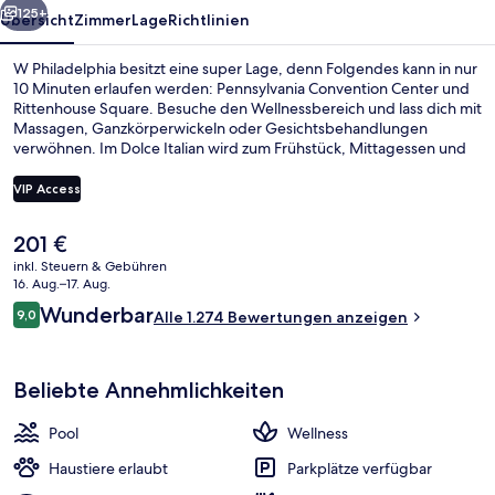
125+
Übersicht
Zimmer
Lage
Richtlinien
W Philadelphia besitzt eine super Lage, denn Folgendes kann in nur
10 Minuten erlaufen werden: Pennsylvania Convention Center und
Rittenhouse Square. Besuche den Wellnessbereich und lass dich mit
Massagen, Ganzkörperwickeln oder Gesichtsbehandlungen
verwöhnen. Im Dolce Italian wird zum Frühstück, Mittagessen und
Abendessen italienische Küche serviert. Als weitere Highlights
bietet dieses Hotel im luxuriösen Stil 2 Bars/Lounges, einen
VIP Access
Außenpool und eine Poolbar. Andere Reisende lieben das
hilfsbereite Personal und die Lage. Die Unterkunft ist nur einen
Der
201 €
kurzen Fußmarsch von den öffentlichen Verkehrsmitteln entfernt:
Hochwertige Bettwaren, Pillowtop-Bet
aktuelle
Zur U-Bahn läuft man 2 Minuten (Station Rathaus) bzw. 2 Minuten
inkl. Steuern & Gebühren
Preis
16. Aug.–17. Aug.
(Straßenbahnhaltestelle 15th St.).
beträgt
Bewertungen
Wunderbar
9,0
Alle 1.274 Bewertungen anzeigen
201 €.
9,0 von 10.
Beliebte Annehmlichkeiten
Pool
Wellness
Haustiere erlaubt
Parkplätze verfügbar