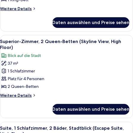
anzeigen
Weitere
Weitere Details
Details
für
Daten auswählen und Preise sehen
Standardzimmer,
1 King-
Bett
Alle
Ein modernes Hotelzimmer mit zwei Bet
7
Superior-Zimmer, 2 Queen-Betten (Skyline View, High
Fotos
Floor)
für
Blick auf die Stadt
Superior-
37 m²
Zimmer,
1 Schlafzimmer
2 Queen-
Betten
Platz für 4 Personen
(Skyline
2 Queen-Betten
View,
Weitere
Weitere Details
High
Details
Floor)
für
Daten auswählen und Preise sehen
Superior-
anzeigen
Zimmer,
2 Queen-
Alle
Ein großzügiger Wohnbereich mit einem
11
Betten
Suite, 1 Schlafzimmer, 2 Bäder, Stadtblick (Escape Suite,
Fotos
(Skyline