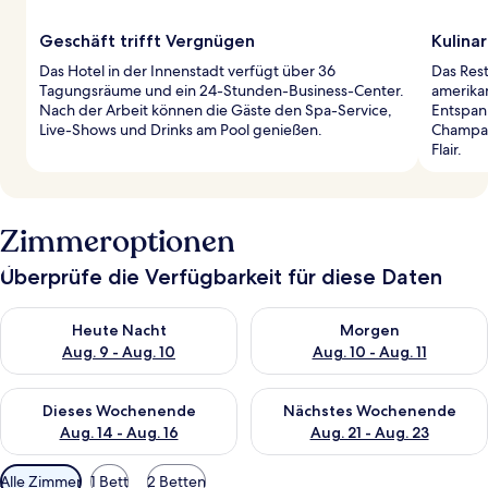
Geschäft trifft Vergnügen
Kulinar
Das Hotel in der Innenstadt verfügt über 36
Das Rest
Tagungsräume und ein 24-Stunden-Business-Center.
amerika
Nach der Arbeit können die Gäste den Spa-Service,
Entspan
Live-Shows und Drinks am Pool genießen.
Champag
Flair.
Zimmeroptionen
Überprüfe die Verfügbarkeit für diese Daten
Überprüfe die Verfügbarkeit für heute Nacht, Aug. 9 - Aug. 10
Überprüfe die Verfügbarkeit fü
Heute Nacht
Morgen
Aug. 9 - Aug. 10
Aug. 10 - Aug. 11
Überprüfe die Verfügbarkeit für dieses Wochenende, Aug. 14 -
Überprüfe die Verfügbarkeit f
Dieses Wochenende
Nächstes Wochenende
Aug. 14 - Aug. 16
Aug. 21 - Aug. 23
Verfügbare
Alle Zimmer
1 Bett
2 Betten