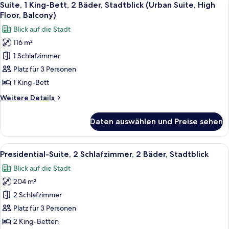
11
Bett
Suite, 1 King-Bett, 2 Bäder, Stadtblick (Urban Suite, High
Fotos
Floor, Balcony)
für
Blick auf die Stadt
Suite,
116 m²
1 King-
1 Schlafzimmer
Bett,
2
Platz für 3 Personen
Bäder,
1 King-Bett
Stadtblick
Weitere
Weitere Details
(Urban
Details
Suite,
für
Daten auswählen und Preise sehen
Suite,
High
1 King-
Floor,
Bett,
Alle
Ein modernes Hotelzimmer mit einem 
Balcony)
11
2
Presidential-Suite, 2 Schlafzimmer, 2 Bäder, Stadtblick
Fotos
Bäder,
anzeigen
Blick auf die Stadt
Stadtblick
für
(Urban
204 m²
Presidential-
Suite,
Suite,
2 Schlafzimmer
High
2 Schlafzimmer,
Floor,
Platz für 3 Personen
Balcony)
2
2 King-Betten