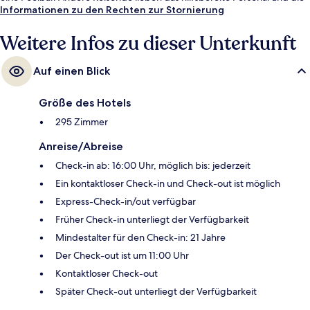
Lage. Die Unterkunft ist nur einen kurzen Fußmarsch von den
Informationen zu den Rechten zur Stornierung
öffentlichen Verkehrsmitteln entfernt: Zur U-Bahn läuft man 2 Minuten
(Station Rathaus) bzw. 2 Minuten (Straßenbahnhaltestelle 15th St.).
Weitere Infos zu dieser Unterkunft
Auf einen Blick
Größe des Hotels
295 Zimmer
Anreise/Abreise
Check-in ab: 16:00 Uhr, möglich bis: jederzeit
Ein kontaktloser Check-in und Check-out ist möglich
Express-Check-in/out verfügbar
Früher Check-in unterliegt der Verfügbarkeit
Mindestalter für den Check-in: 21 Jahre
Der Check-out ist um 11:00 Uhr
Kontaktloser Check-out
Später Check-out unterliegt der Verfügbarkeit