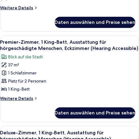
(Upper
Weitere
Weitere Details
Floor)
Details
anzeigen
für
Daten auswählen und Preise sehen
Deluxe-
Zimmer,
2 Queen-
Alle
Ein Hotelzimmer mit einem großen Bett,
9
Betten
Premier-Zimmer, 1 King-Bett, Ausstattung für
Fotos
(Upper
hörgeschädigte Menschen, Eckzimmer (Hearing Accessible)
Floor)
für
Blick auf die Stadt
Premier-
37 m²
Zimmer,
1 Schlafzimmer
1 King-
Bett,
Platz für 2 Personen
Ausstattung
1 King-Bett
für
Weitere
Weitere Details
hörgeschädigte
Details
Menschen,
für
Daten auswählen und Preise sehen
Premier-
Eckzimmer
Zimmer,
(Hearing
1 King-
Alle
Ein modernes Hotelzimmer mit einem g
Accessible)
10
Bett,
Deluxe-Zimmer, 1 King-Bett, Ausstattung für
Fotos
Ausstattung
anzeigen
hörgeschädigte Menschen (Hearing Accessible)