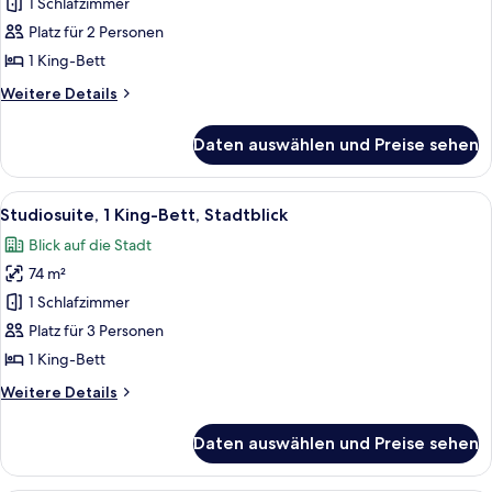
Zimmer,
1 Schlafzimmer
1 King-
Platz für 2 Personen
Bett
1 King-Bett
(Upper
Weitere
Weitere Details
Floor)
Details
anzeigen
für
Daten auswählen und Preise sehen
Deluxe-
Zimmer,
1 King-
Alle
Ein modernes Hotelzimmer mit einem g
10
Bett
Studiosuite, 1 King-Bett, Stadtblick
Fotos
(Upper
Blick auf die Stadt
Floor)
für
74 m²
Studiosuite,
1 King-
1 Schlafzimmer
Bett,
Platz für 3 Personen
Stadtblick
1 King-Bett
anzeigen
Weitere
Weitere Details
Details
für
Daten auswählen und Preise sehen
Studiosuite,
1 King-
Bett,