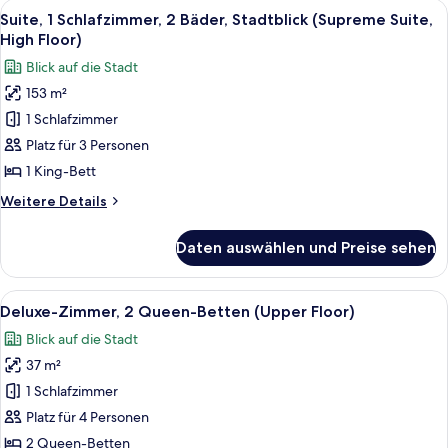
Alle
Eine Dachterrasse mit moderner Sitzge
12
Stadtblick
Suite, 1 Schlafzimmer, 2 Bäder, Stadtblick (Supreme Suite,
Fotos
High Floor)
für
Blick auf die Stadt
Suite,
153 m²
1
1 Schlafzimmer
Schlafzimmer,
2
Platz für 3 Personen
Bäder,
1 King-Bett
Stadtblick
Weitere
Weitere Details
(Supreme
Details
Suite,
für
Daten auswählen und Preise sehen
Suite,
High
1
Floor)
Schlafzimmer,
Alle
Ein Hotelzimmer mit zwei Betten, einem
anzeigen
8
2
Deluxe-Zimmer, 2 Queen-Betten (Upper Floor)
Fotos
Bäder,
Blick auf die Stadt
Stadtblick
für
(Supreme
37 m²
Deluxe-
Suite,
Zimmer,
1 Schlafzimmer
High
2 Queen-
Floor)
Platz für 4 Personen
Betten
2 Queen-Betten