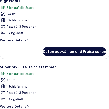
High Floor)
View,
für
Blick auf die Stadt
High
Suite,
Floor)
124 m²
1
1 Schlafzimmer
Schlafzimmer,
2
Platz für 3 Personen
Bäder,
1 King-Bett
Stadtblick
Weitere
Weitere Details
(Escape
Details
Suite,
für
Daten auswählen und Preise sehen
Suite,
High
1
Floor)
Schlafzimmer,
Alle
Hochwertige Bettwaren, Pillowtop-Bet
anzeigen
11
2
Superior-Suite, 1 Schlafzimmer
Fotos
Bäder,
Blick auf die Stadt
Stadtblick
für
(Escape
77 m²
Superior-
Suite,
Suite,
1 Schlafzimmer
High
1
Floor)
Platz für 3 Personen
Schlafzimmer
1 King-Bett
anzeigen
Weitere
Weitere Details