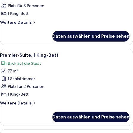
Tub)
Suite,
Platz für 3 Personen
1 King-
1 King-Bett
Bett
Weitere
Weitere Details
anzeigen
Details
für
Daten auswählen und Preise sehen
Deluxe-
Suite,
1 King-
Alle
Hochwertige Bettwaren, Pillowtop-Bet
9
Bett
Premier-Suite, 1 King-Bett
Fotos
Blick auf die Stadt
für
77 m²
Premier-
Suite,
1 Schlafzimmer
1 King-
Platz für 2 Personen
Bett
1 King-Bett
anzeigen
Weitere
Weitere Details
Details
für
Daten auswählen und Preise sehen
Premier-
Suite,
1 King-
Alle
Eine Dachterrasse mit Blick auf die St