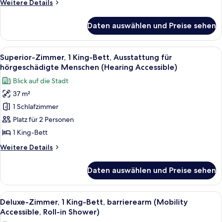
Weitere
Weitere Details
hörgeschädigte
Details
Menschen
für
Daten auswählen und Preise sehen
Deluxe-
(Hearing
Zimmer,
Accessible)
2 Queen-
Alle
Ein modernes Hotelzimmer mit einem g
anzeigen
10
Betten,
Superior-Zimmer, 1 King-Bett, Ausstattung für
Fotos
Ausstattung
hörgeschädigte Menschen (Hearing Accessible)
für
für
Blick auf die Stadt
hörgeschädigte
Superior-
Menschen
37 m²
Zimmer,
(Hearing
1 Schlafzimmer
1 King-
Accessible)
Bett,
Platz für 2 Personen
Ausstattung
1 King-Bett
für
Weitere
Weitere Details
hörgeschädigte
Details
Menschen
für
Daten auswählen und Preise sehen
Superior-
(Hearing
Zimmer,
Accessible)
1 King-
Alle
Ein modernes Hotelzimmer mit Blick au
anzeigen
9
Bett,
Deluxe-Zimmer, 1 King-Bett, barrierearm (Mobility
Fotos
Ausstattung
Accessible, Roll-in Shower)
für
für