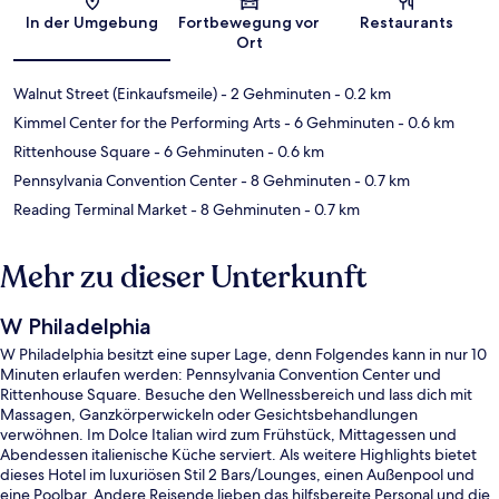
Karte
In der Umgebung
Fortbewegung vor
Restaurants
Ort
Walnut Street (Einkaufsmeile)
- 2 Gehminuten
- 0.2 km
Kimmel Center for the Performing Arts
- 6 Gehminuten
- 0.6 km
Rittenhouse Square
- 6 Gehminuten
- 0.6 km
Pennsylvania Convention Center
- 8 Gehminuten
- 0.7 km
Reading Terminal Market
- 8 Gehminuten
- 0.7 km
Mehr zu dieser Unterkunft
W Philadelphia
W Philadelphia besitzt eine super Lage, denn Folgendes kann in nur 10
Minuten erlaufen werden: Pennsylvania Convention Center und
Rittenhouse Square. Besuche den Wellnessbereich und lass dich mit
Massagen, Ganzkörperwickeln oder Gesichtsbehandlungen
verwöhnen. Im Dolce Italian wird zum Frühstück, Mittagessen und
Abendessen italienische Küche serviert. Als weitere Highlights bietet
dieses Hotel im luxuriösen Stil 2 Bars/Lounges, einen Außenpool und
eine Poolbar. Andere Reisende lieben das hilfsbereite Personal und die