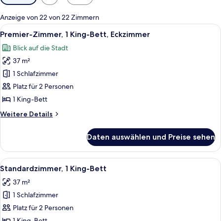
Filter
für
Anzeige von 22 von 22 Zimmern
Zimmer
Alle
Ein Hotelzimmer mit einem großen Bett,
9
Premier-Zimmer, 1 King-Bett, Eckzimmer
Fotos
Blick auf die Stadt
für
37 m²
Premier-
Zimmer,
1 Schlafzimmer
1 King-
Platz für 2 Personen
Bett,
1 King-Bett
Eckzimmer
Weitere
Weitere Details
anzeigen
Details
für
Daten auswählen und Preise sehen
Premier-
Zimmer,
1 King-
Alle
Ein modernes Hotelzimmer mit Bett, Sc
8
Bett,
Standardzimmer, 1 King-Bett
Fotos
Eckzimmer
37 m²
für
1 Schlafzimmer
Standardzimmer,
1 King-
Platz für 2 Personen
Bett
1 King-Bett