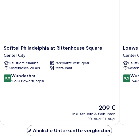
Suite)
Sofitel
Loews
Sofitel Philadelphia at Rittenhouse Square
Loews 
Philadelphia
Philadel
Center City
Center C
at
Hotel
Haustiere erlaubt
Parkplätze verfügbar
Hausti
Rittenhouse
Center
Kostenloses WLAN
Restaurant
Koste
Square
City
Center
9.0
9.2
Wunderbar
Wun
9,0
9,2
City
von
von
2.610 Bewertungen
1.94
10,
10,
Wunderbar,
Wunder
2.610
1.949
Bewertungen
Bewert
Der
209 €
Preis
inkl. Steuern & Gebühren
beträgt
10. Aug.–11. Aug.
209 €
Ähnliche Unterkünfte vergleichen