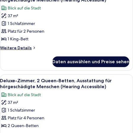
für
für
Blick auf die Stadt
hörgeschädigte
Deluxe-
Menschen,
37 m²
Zimmer,
Eckzimmer
1 Schlafzimmer
1 King-
(Hearing
Accessible)
Bett,
Platz für 2 Personen
Ausstattung
1 King-Bett
für
Weitere
Weitere Details
hörgeschädigte
Details
Menschen
für
Daten auswählen und Preise sehen
Deluxe-
(Hearing
Zimmer,
Accessible)
1 King-
Alle
Ein Hotelzimmer mit zwei Betten, einem
anzeigen
10
Bett,
Deluxe-Zimmer, 2 Queen-Betten, Ausstattung für
Fotos
Ausstattung
hörgeschädigte Menschen (Hearing Accessible)
für
für
Blick auf die Stadt
hörgeschädigte
Deluxe-
Menschen
37 m²
Zimmer,
(Hearing
1 Schlafzimmer
2 Queen-
Accessible)
Betten,
Platz für 4 Personen
Ausstattung
2 Queen-Betten
für