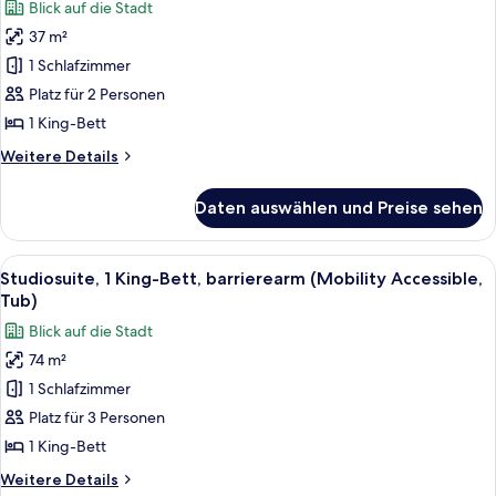
Blick auf die Stadt
hörgeschädigte
Deluxe-
Menschen
37 m²
Zimmer,
(Hearing
1 Schlafzimmer
1 King-
Accessible)
Bett,
Platz für 2 Personen
barrierearm
1 King-Bett
(Mobility
Weitere
Weitere Details
Accessible,
Details
Roll-
für
Daten auswählen und Preise sehen
Deluxe-
in
Zimmer,
Shower)
1 King-
Alle
Ein schmaler Flur mit gemusterten Fli
anzeigen
10
Bett,
Studiosuite, 1 King-Bett, barrierearm (Mobility Accessible,
Fotos
barrierearm
Tub)
(Mobility
für
Blick auf die Stadt
Accessible,
Studiosuite,
Roll-
74 m²
1 King-
in
1 Schlafzimmer
Bett,
Shower)
barrierearm
Platz für 3 Personen
(Mobility
1 King-Bett
Accessible,
Weitere
Weitere Details
Tub)