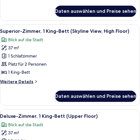
Details
für
Daten auswählen und Preise sehen
Superior-
Suite,
1
Alle
Ein modernes Hotelzimmer mit Blick au
10
Schlafzimmer
Superior-Zimmer, 1 King-Bett (Skyline View, High Floor)
Fotos
Blick auf die Stadt
für
37 m²
Superior-
Zimmer,
1 Schlafzimmer
1 King-
Platz für 2 Personen
Bett
1 King-Bett
(Skyline
Weitere
Weitere Details
View,
Details
High
für
Daten auswählen und Preise sehen
Superior-
Floor)
Zimmer,
anzeigen
1 King-
Alle
Ein Hotelzimmer mit Bett, Schreibtisch,
12
Bett
Deluxe-Zimmer, 1 King-Bett (Upper Floor)
Fotos
(Skyline
Blick auf die Stadt
View,
für
High
37 m²
Deluxe-
Floor)