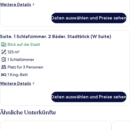
Bäder,
Weitere
Weitere Details
Stadtblick
Details
anzeigen
für
Daten auswählen und Preise sehen
Presidential-
Suite,
2 Schlafzimmer,
Alle
Ein modernes Schlafzimmer mit einem g
11
2
Suite, 1 Schlafzimmer, 2 Bäder, Stadtblick (W Suite)
Fotos
Bäder,
Blick auf die Stadt
Stadtblick
für
125 m²
Suite,
1
1 Schlafzimmer
Schlafzimmer,
Platz für 3 Personen
2
1 King-Bett
Bäder,
Weitere
Weitere Details
Stadtblick
Details
(W
für
Daten auswählen und Preise sehen
Suite,
Suite)
1
anzeigen
Schlafzimmer,
Ähnliche Unterkünfte
2
Bäder,
Sofitel Philadelphia at Rittenhouse Square
Loews Ph
Stadtblick
(W