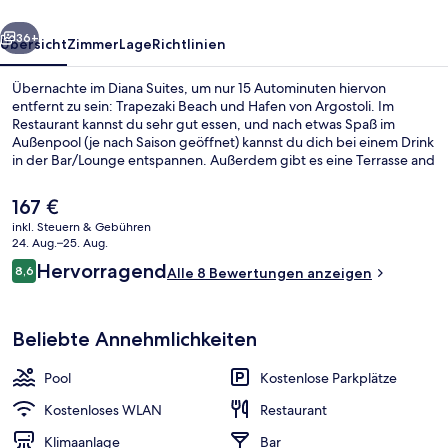
rück
Weiter
36+
Übersicht
Zimmer
Lage
Richtlinien
Übernachte im Diana Suites, um nur 15 Autominuten hiervon
entfernt zu sein: Trapezaki Beach und Hafen von Argostoli. Im
Restaurant kannst du sehr gut essen, und nach etwas Spaß im
Außenpool (je nach Saison geöffnet) kannst du dich bei einem Drink
in der Bar/Lounge entspannen. Außerdem gibt es eine Terrasse and
einen Garten.
Der
167 €
aktuelle
inkl. Steuern & Gebühren
Preis
24. Aug.–25. Aug.
Deluxe-Suite, Whirlpool | Eigener Whi
beträgt
Bewertungen
Hervorragend
8,6
Alle 8 Bewertungen anzeigen
167 €.
8,6 von 10.
Beliebte Annehmlichkeiten
Pool
Kostenlose Parkplätze
Kostenloses WLAN
Restaurant
Klimaanlage
Bar