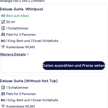
Anzeige von 2 von 2 Zimmern
Zimmer
Alle
Ein ordentlich bezogenes Bett mit ei
15
Deluxe-Suite, Whirlpool
Fotos
Blick aufs Meer
für
50 m²
Deluxe-
Suite,
1 Schlafzimmer
Whirlpool
Platz für 3 Personen
anzeigen
1 King-Bett und 1 Einzel-Schlafsofa
Kostenloses WLAN
Weitere
Weitere Details
Details
für
Daten auswählen und Preise sehen
Deluxe-
Suite,
Whirlpool
Alle
Ein Balkon mit Korbstühlen, einem Tis
11
Deluxe-Suite (Without Hot Tub)
Fotos
1 Schlafzimmer
für
Platz für 3 Personen
Deluxe-
Suite
1 King-Bett und 1 Einzel-Schlafsofa
(Without
Kostenloses WLAN