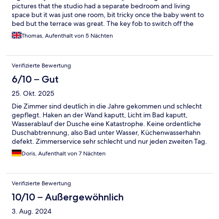
pictures that the studio had a separate bedroom and living
space but it was just one room, bit tricky once the baby went to
bed but the terrace was great. The key fob to switch off the
electricity when you weren't in the room was a little annoying,
Thomas, Aufenthalt von 5 Nächten
understand turning the aircon off but was a bit irritating that it
switched off all the plugs, couldn't charge the baby monitor etc
Verifizierte Bewertung
6/10 – Gut
25. Okt. 2025
Die Zimmer sind deutlich in die Jahre gekommen und schlecht
gepflegt. Haken an der Wand kaputt, Licht im Bad kaputt,
Wasserablauf der Dusche eine Katastrophe. Keine ordentliche
Duschabtrennung, also Bad unter Wasser, Küchenwasserhahn
defekt. Zimmerservice sehr schlecht und nur jeden zweiten Tag.
Lüften nicht möglich, da extrem viele Mücken und keine
Doris, Aufenthalt von 7 Nächten
Mückengitter, Abendessen nicht möglich, da Bar geschlossen.
Die Beschreibung verspricht etwas ganz anderes….
Verifizierte Bewertung
10/10 – Außergewöhnlich
3. Aug. 2024