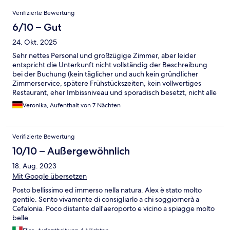
Bewertungen
Verifizierte Bewertung
6/10 – Gut
24. Okt. 2025
Sehr nettes Personal und großzügige Zimmer, aber leider
entspricht die Unterkunft nicht vollständig der Beschreibung
bei der Buchung (kein täglicher und auch kein gründlicher
Zimmerservice, spätere Frühstückszeiten, kein vollwertiges
Restaurant, eher Imbissniveau und sporadisch besetzt, nicht alle
Zimmer haben ein separates Schlafzimmer). Fenster leider ohne
Veronika, Aufenthalt von 7 Nächten
Mückengitter, so dass wir im Oktober leider viele Mücken im
Zimmer hatten bzw. nicht lüften konnten.
Verifizierte Bewertung
10/10 – Außergewöhnlich
18. Aug. 2023
Mit Google übersetzen
Posto bellissimo ed immerso nella natura. Alex è stato molto
gentile. Sento vivamente di consigliarlo a chi soggiornerà a
Cefalonia. Poco distante dall’aeroporto e vicino a spiagge molto
belle.