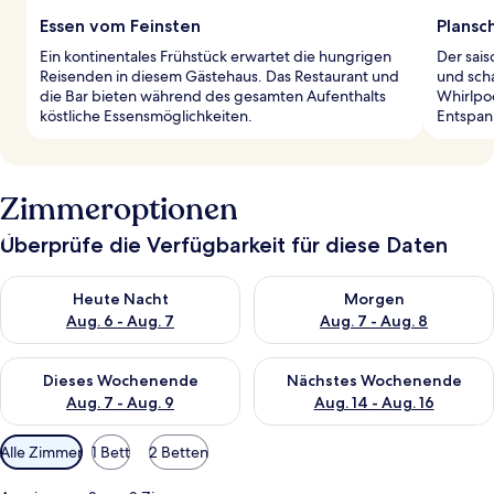
Essen vom Feinsten
Plansc
Ein kontinentales Frühstück erwartet die hungrigen
Der sai
Reisenden in diesem Gästehaus. Das Restaurant und
und sch
die Bar bieten während des gesamten Aufenthalts
Whirlpoo
köstliche Essensmöglichkeiten.
Entspan
Zimmeroptionen
Überprüfe die Verfügbarkeit für diese Daten
Überprüfe die Verfügbarkeit für heute Nacht, Aug. 6 - Aug. 7.
Überprüfe die Verfügbarkeit f
Heute Nacht
Morgen
Aug. 6 - Aug. 7
Aug. 7 - Aug. 8
Überprüfe die Verfügbarkeit für dieses Wochenende, Aug. 7 - 
Überprüfe die Verfügbarkeit f
Dieses Wochenende
Nächstes Wochenende
Aug. 7 - Aug. 9
Aug. 14 - Aug. 16
Verfügbare
Alle Zimmer
1 Bett
2 Betten
Filter
für