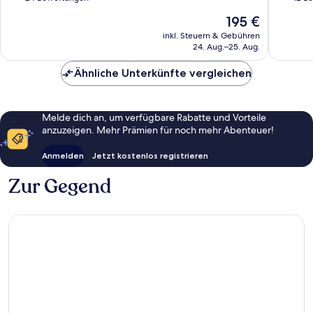
10,
10,
Der
195 €
Sehr
Hervorr
Preis
gut,
12
inkl. Steuern & Gebühren
beträgt
24. Aug.–25. Aug.
24
Bewert
195 €
Bewertungen
Ähnliche Unterkünfte vergleichen
Melde dich an, um verfügbare Rabatte und Vorteile
anzuzeigen. Mehr Prämien für noch mehr Abenteuer!
Anmelden
Jetzt kostenlos registrieren
Zur Gegend