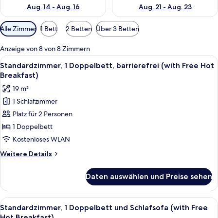
Aug. 14 - Aug. 16
Aug. 21 - Aug. 23
Verfügbare
Alle Zimmer
1 Bett
2 Betten
Über 3 Betten
Filter
für
Anzeige von 8 von 8 Zimmern
Zimmer
Alle
Ein Hotelzimmer mit einem großen Bet
6
Standardzimmer, 1 Doppelbett, barrierefrei (with Free Hot
Fotos
Breakfast)
für
19 m²
Standardzimmer,
1 Schlafzimmer
1
Platz für 2 Personen
Doppelbett,
barrierefrei
1 Doppelbett
(with
Kostenloses WLAN
Free
Weitere
Weitere Details
Hot
Details
Breakfast)
für
Daten auswählen und Preise sehen
Standardzimmer,
anzeigen
1
Doppelbett,
Alle
Ein Hotelzimmer mit zwei Betten, ein
7
barrierefrei
Standardzimmer, 1 Doppelbett und Schlafsofa (with Free
Fotos
(with
Hot Breakfast)