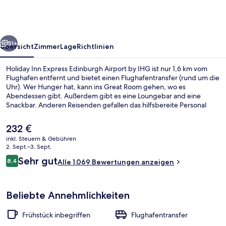
Edinburgh
Airport
by
rück
Weiter
IHG
51+
Übersicht
Zimmer
Lage
Richtlinien
Holiday Inn Express Edinburgh Airport by IHG ist nur 1,6 km vom
Flughafen entfernt und bietet einen Flughafentransfer (rund um die
Uhr). Wer Hunger hat, kann ins Great Room gehen, wo es
Abendessen gibt. Außerdem gibt es eine Loungebar and eine
Snackbar. Anderen Reisenden gefallen das hilfsbereite Personal
und das Frühstück sehr gut.
Der
232 €
aktuelle
inkl. Steuern & Gebühren
Preis
2. Sept.–3. Sept.
Standardzimmer, Mehrere Betten (with
beträgt
Bewertungen
Sehr gut
8,4
Alle 1.069 Bewertungen anzeigen
232 €.
8,4 von 10.
Beliebte Annehmlichkeiten
Frühstück inbegriffen
Flughafentransfer