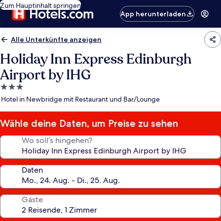
Zum Hauptinhalt springen
App herunterladen
Alle Unterkünfte anzeigen
Holiday Inn Express Edinburgh
Airport by IHG
3.0-
Sterne-
Hotel in Newbridge mit Restaurant und Bar/Lounge
Unterkunft
Wähle deine Daten, um Preise zu sehen
Wo soll’s hingehen?
Daten
Gäste