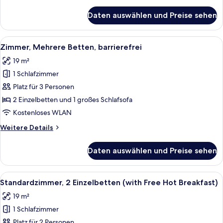
Details
Breakfast)
für
Daten auswählen und Preise sehen
Standardzimmer,
anzeigen
1
Doppelbett
Alle
Ein Hotelzimmer mit zwei Betten, ein
5
(with
Zimmer, Mehrere Betten, barrierefrei
Fotos
Free
19 m²
Hot
für
Breakfast)
1 Schlafzimmer
Zimmer,
Mehrere
Platz für 3 Personen
Betten,
2 Einzelbetten und 1 großes Schlafsofa
barrierefrei
Kostenloses WLAN
anzeigen
Weitere
Weitere Details
Details
für
Daten auswählen und Preise sehen
Zimmer,
Mehrere
Betten,
Alle
Ein Hotelzimmer mit zwei Betten, ein
6
barrierefrei
Standardzimmer, 2 Einzelbetten (with Free Hot Breakfast)
Fotos
19 m²
für
1 Schlafzimmer
Standardzimmer,
2 Einzelbetten
Platz für 2 Personen