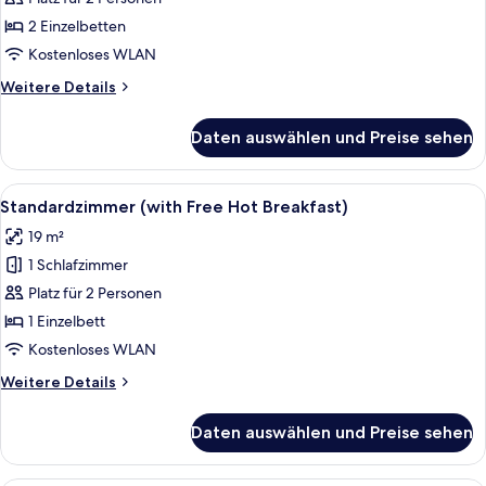
(with
2 Einzelbetten
Free
Kostenloses WLAN
Hot
Weitere
Weitere Details
Breakfast)
Details
anzeigen
für
Daten auswählen und Preise sehen
Standardzimmer,
2 Einzelbetten
(with
Alle
Ein Hotelzimmer mit einem großen Bet
6
Free
Standardzimmer (with Free Hot Breakfast)
Fotos
Hot
19 m²
Breakfast)
für
1 Schlafzimmer
Standardzimmer
(with
Platz für 2 Personen
Free
1 Einzelbett
Hot
Kostenloses WLAN
Breakfast)
Weitere
Weitere Details
anzeigen
Details
für
Daten auswählen und Preise sehen
Standardzimmer
(with
Free