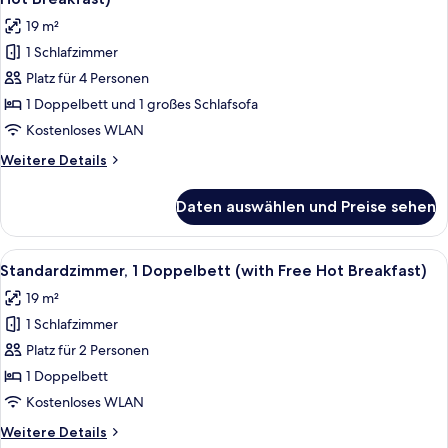
Free
für
19 m²
Hot
Standardzimmer,
Breakfast)
1 Schlafzimmer
1 Doppelbett
Platz für 4 Personen
und
Schlafsofa
1 Doppelbett und 1 großes Schlafsofa
(with
Kostenloses WLAN
Free
Weitere
Weitere Details
Hot
Details
Breakfast)
für
Daten auswählen und Preise sehen
Standardzimmer,
anzeigen
1 Doppelbett
und
Alle
Ein Hotelzimmer mit einem großen Bet
6
Schlafsofa
Standardzimmer, 1 Doppelbett (with Free Hot Breakfast)
Fotos
(with
19 m²
Free
für
Hot
1 Schlafzimmer
Standardzimmer,
Breakfast)
1
Platz für 2 Personen
Doppelbett
1 Doppelbett
(with
Kostenloses WLAN
Free
Weitere
Weitere Details
Hot