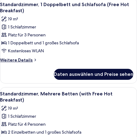
Alle
Ein modernes Badezimmer mit einem g
7
Hot
Standardzimmer, 1 Doppelbett und Schlafsofa (Free Hot
Fotos
Breakfast)
Breakfast)
für
19 m²
Standardzimmer,
1 Schlafzimmer
1 Doppelbett
Platz für 3 Personen
und
Schlafsofa
1 Doppelbett und 1 großes Schlafsofa
(Free
Kostenloses WLAN
Hot
Weitere
Weitere Details
Breakfast)
Details
anzeigen
für
Daten auswählen und Preise sehen
Standardzimmer,
1 Doppelbett
und
Alle
Ein Hotelzimmer mit zwei Betten, eine
5
Schlafsofa
Standardzimmer, Mehrere Betten (with Free Hot
Fotos
(Free
Breakfast)
Hot
für
19 m²
Breakfast)
Standardzimmer,
1 Schlafzimmer
Mehrere
Platz für 4 Personen
Betten
(with
2 Einzelbetten und 1 großes Schlafsofa