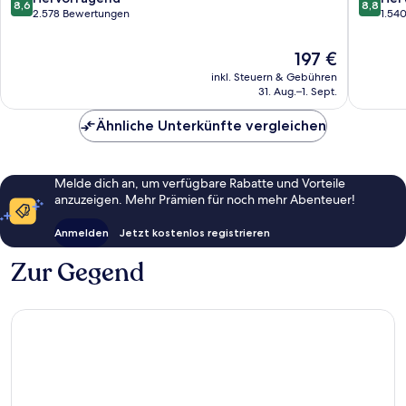
8,6
8,8
von
von
2.578 Bewertungen
1.54
10,
10,
Hervorragend,
Hervorr
Der
197 €
2.578
1.540
Preis
inkl. Steuern & Gebühren
Bewertungen
Bewert
beträgt
31. Aug.–1. Sept.
197 €
Ähnliche Unterkünfte vergleichen
Melde dich an, um verfügbare Rabatte und Vorteile
anzuzeigen. Mehr Prämien für noch mehr Abenteuer!
Anmelden
Jetzt kostenlos registrieren
Zur Gegend