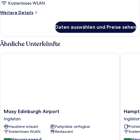
Free
Kostenloses WLAN
Hot
Weitere
Weitere Details
Breakfast)
Details
anzeigen
für
Daten auswählen und Preise sehen
Standardzimmer,
Mehrere
Betten
Ähnliche Unterkünfte
(with
Free
Moxy Edinburgh Airport
Hampton 
Hot
Breakfast)
Moxy
Hampto
Moxy Edinburgh Airport
Hampto
Edinburgh
by
Ingliston
Inglisto
Airport
Hilton
Haustiere erlaubt
Parkplätze verfügbar
Frühst
Ingliston
Edinbur
Kostenloses WLAN
Restaurant
Koste
Airport
Inglisto
8.6
8.8
Hervorragend
Her