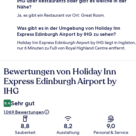
IHG über Restaurants oder gibt es welche in der
Nähe?
Ja, es gibt ein Restaurant vor Ort: Great Room.
Was gibt es in der Umgebung von Holiday Inn
Express Edinburgh Airport by IHG zu sehen?
Holiday Inn Express Edinburgh Airport by IHG liegt in Ingliston,
nur 6 Minuten zu Fuß von Royal Highland Centre entfernt.
Bewertungen von Holiday Inn
Bewertungen
Express Edinburgh Airport by
IHG
Sehr gut
8,4
1.069 Bewertungen
8,8
8,2
9,0
Sauberkeit
Ausstattung
Personal & Service