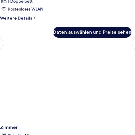
1 Doppelbett
Doppelzimmer
Komfort
Kostenloses WLAN
anzeigen
Weitere
Weitere Details
Details
für
Daten auswählen und Preise sehen
Doppelzimmer
Komfort
Zimmer