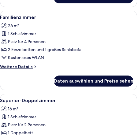
Double
Room
Alle
Ein Hotelzimmer mit einem großen Bett
7
Familienzimmer
Fotos
26 m²
für
1 Schlafzimmer
Familienzimmer
anzeigen
Platz für 4 Personen
2 Einzelbetten und 1 großes Schlafsofa
Kostenloses WLAN
Weitere
Weitere Details
Details
für
Daten auswählen und Preise sehen
Familienzimmer
Alle
Ein Hotelzimmer mit Bett, Schreibtisc
4
Superior-Doppelzimmer
Fotos
16 m²
für
1 Schlafzimmer
Superior-
Doppelzimmer
Platz für 2 Personen
anzeigen
1 Doppelbett