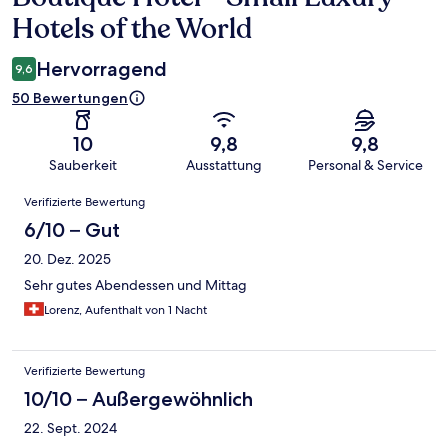
Hotels of the World
Hervorragend
9,6
50 Bewertungen
10
9,8
9,8
Sauberkeit
Ausstattung
Personal & Service
Bewertungen
Verifizierte Bewertung
6/10 – Gut
20. Dez. 2025
Sehr gutes Abendessen und Mittag
Lorenz, Aufenthalt von 1 Nacht
Verifizierte Bewertung
10/10 – Außergewöhnlich
22. Sept. 2024