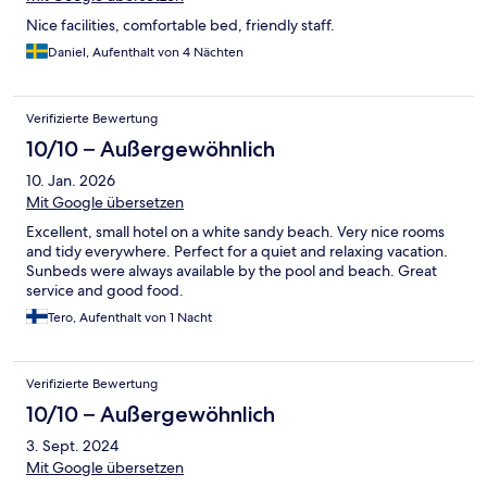
Das Essen im Hotel ist solide. Das Frühstück glänzt
Nice facilities, comfortable bed, friendly staff.
beispielsweise mit exzellenten frischen Säften und Obst,
gleichwohl ist die Auswahl etwas überschaubar. Frisch
Daniel, Aufenthalt von 4 Nächten
zubereiteten Kaffee aus einer Baristamaschine gibt es leider
nicht, was man in dieser Preiskategorie durchaus erwarten
könnte. Das Abendessen gibt es a la carte, 1-2x in der Woche
Verifizierte Bewertung
gibt es Buffet. Bei längerem Aufenthalt als einer Woche
10/10 – Außergewöhnlich
wiederholt es sich leider. Die Qualität ist ok mit Luft nach oben,
generell darf man auf der Insel nicht die ganz große Küche
10. Jan. 2026
erwarten. Insgesamt ein sehr schöner, entspannender
Mit Google übersetzen
Aufenthalt. Klare Empfehlung!
Excellent, small hotel on a white sandy beach. Very nice rooms
and tidy everywhere. Perfect for a quiet and relaxing vacation.
Sunbeds were always available by the pool and beach. Great
service and good food.
Tero, Aufenthalt von 1 Nacht
Verifizierte Bewertung
10/10 – Außergewöhnlich
3. Sept. 2024
Mit Google übersetzen