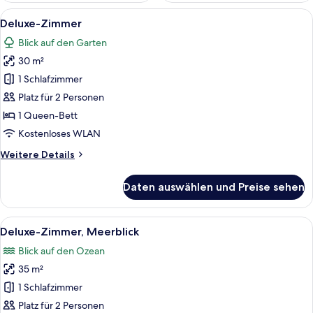
Alle
Ein Balkon mit Holzmöbeln, darunter St
18
Deluxe-Zimmer
Fotos
Blick auf den Garten
für
30 m²
Deluxe-
Zimmer
1 Schlafzimmer
anzeigen
Platz für 2 Personen
1 Queen-Bett
Kostenloses WLAN
Weitere
Weitere Details
Details
für
Daten auswählen und Preise sehen
Deluxe-
Zimmer
Alle
Ein Schlafzimmer mit einem Himmelbett
25
Deluxe-Zimmer, Meerblick
Fotos
Blick auf den Ozean
für
35 m²
Deluxe-
Zimmer,
1 Schlafzimmer
Meerblick
Platz für 2 Personen