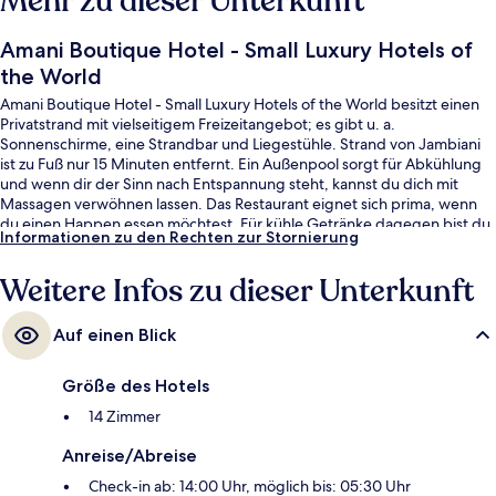
Mehr zu dieser Unterkunft
Amani Boutique Hotel - Small Luxury Hotels of
the World
Amani Boutique Hotel - Small Luxury Hotels of the World besitzt einen
Privatstrand mit vielseitigem Freizeitangebot; es gibt u. a.
Sonnenschirme, eine Strandbar und Liegestühle. Strand von Jambiani
ist zu Fuß nur 15 Minuten entfernt. Ein Außenpool sorgt für Abkühlung
und wenn dir der Sinn nach Entspannung steht, kannst du dich mit
Massagen verwöhnen lassen. Das Restaurant eignet sich prima, wenn
du einen Happen essen möchtest. Für kühle Getränke dagegen bist du
Informationen zu den Rechten zur Stornierung
in der Bar/Lounge an der richtigen Adresse. Dieses Hotel im luxuriösen
Stil ist außerdem höchstens 10 Autominuten entfernt von: Strand von
Weitere Infos zu dieser Unterkunft
Paje.
Auf einen Blick
Größe des Hotels
14 Zimmer
Anreise/Abreise
Check-in ab: 14:00 Uhr, möglich bis: 05:30 Uhr