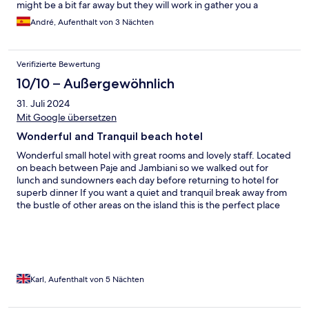
might be a bit far away but they will work in gather you a
transfer. Definitely recommended and I’m sure i’ll be back in
André, Aufenthalt von 3 Nächten
Amani!
Verifizierte Bewertung
10/10 – Außergewöhnlich
31. Juli 2024
Mit Google übersetzen
Wonderful and Tranquil beach hotel
Wonderful small hotel with great rooms and lovely staff. Located
on beach between Paje and Jambiani so we walked out for
lunch and sundowners each day before returning to hotel for
superb dinner If you want a quiet and tranquil break away from
the bustle of other areas on the island this is the perfect place
for you. We had a couple of nights in Stonetown to compliment
it If we you do stay we can recommend lunch at the Rock
restaurant up the coast. Wonderful experience and food. Hotel
can arrange transport
Karl, Aufenthalt von 5 Nächten