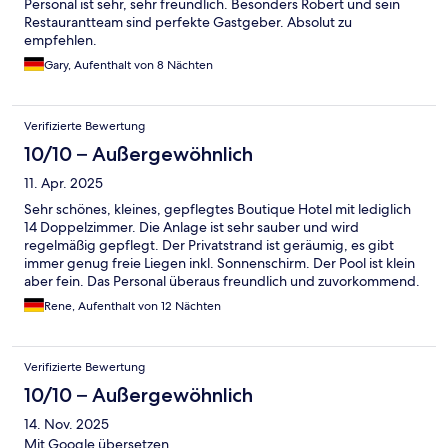
Personal ist sehr, sehr freundlich. Besonders Robert und sein
Restaurantteam sind perfekte Gastgeber. Absolut zu
empfehlen.
Gary, Aufenthalt von 8 Nächten
Verifizierte Bewertung
10/10 – Außergewöhnlich
11. Apr. 2025
Sehr schönes, kleines, gepflegtes Boutique Hotel mit lediglich
14 Doppelzimmer. Die Anlage ist sehr sauber und wird
regelmäßig gepflegt. Der Privatstrand ist geräumig, es gibt
immer genug freie Liegen inkl. Sonnenschirm. Der Pool ist klein
aber fein. Das Personal überaus freundlich und zuvorkommend.
Das Hotel liegt sehr ruhig und etwas abseits; die Ruhe wird ein
Rene, Aufenthalt von 12 Nächten
wenig gestört von Bauarbeiten nebenan. Der Strand an sich ist
traumhaft; puderweicher weißer Sand, ausgiebige
Standspaziergänge bieten sich an. Das Wasser hingegen ist
Verifizierte Bewertung
leider kaum zu gebrauchen, da ziemlich voll mit Meeralgen. Hier
muss man einige Meter weiter Richtung Paje laufen, wo das
10/10 – Außergewöhnlich
Wasser wesentlich schöner ist. Leider keine Gastronomie in
14. Nov. 2025
direkter Nähe, viel mehr müssen etwa 15-20 Minuten Fußweg
Richtung Paje absolviert werden, wo die Auswahl sehr gut ist.
Mit Google übersetzen