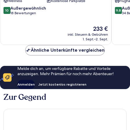
Wellness
Kostenlose Parkplätze
Flugha
10.0
9.8
Außergewöhnlich
Auß
10
9,8
von
von
18 Bewertungen
34 B
10,
10,
Außergewöhnlich,
Außerge
Der
233 €
18
34
Preis
Bewertungen
Bewert
inkl. Steuern & Gebühren
beträgt
1. Sept.–2. Sept.
233 €
Ähnliche Unterkünfte vergleichen
Melde dich an, um verfügbare Rabatte und Vorteile
anzuzeigen. Mehr Prämien für noch mehr Abenteuer!
Anmelden
Jetzt kostenlos registrieren
Zur Gegend