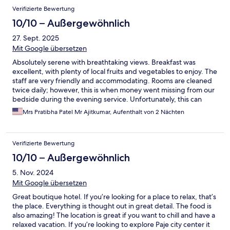
Verifizierte Bewertung
10/10 – Außergewöhnlich
27. Sept. 2025
Mit Google übersetzen
Absolutely serene with breathtaking views. Breakfast was
excellent, with plenty of local fruits and vegetables to enjoy. The
staff are very friendly and accommodating. Rooms are cleaned
twice daily; however, this is when money went missing from our
bedside during the evening service. Unfortunately, this can
happen if valuables are left out. I believe having notice boards
Mrs Pratibha Patel Mr Ajitkumar, Aufenthalt von 2 Nächten
reminding guests to be vigilant would be helpful.
Verifizierte Bewertung
10/10 – Außergewöhnlich
5. Nov. 2024
Mit Google übersetzen
Great boutique hotel. If you’re looking for a place to relax, that’s
the place. Everything is thought out in great detail. The food is
also amazing! The location is great if you want to chill and have a
relaxed vacation. If you’re looking to explore Paje city center it