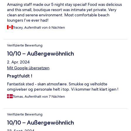
Amazing staff made our 5 night stay special! Food was delicious
and this small, boutique resort was intimate yet private. Very
clean and serene environment. Most comfortable beach
loungers I’ve ever had!
Tracey, Aufenthalt von 6 Nächten
Verifizierte Bewertung
10/10 – Außergewöhnlich
2. Apr. 2024
Mit Google übersetzen
Pragtfuldt !
Fantastisk sted - skøn atmosfære. Smukke og velholdte
omgivelser og personale helt i top. Vi kommer helt klart igen !
Tomas, Aufenthalt von 7 Nächten
Verifizierte Bewertung
10/10 – Außergewöhnlich
23. Sept. 2024