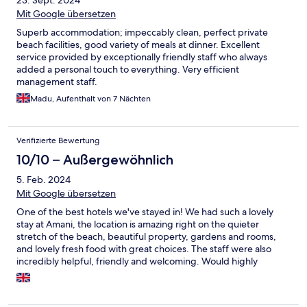
Mit Google übersetzen
Superb accommodation; impeccably clean, perfect private
beach facilities, good variety of meals at dinner. Excellent
service provided by exceptionally friendly staff who always
added a personal touch to everything. Very efficient
management staff.
Madu, Aufenthalt von 7 Nächten
Verifizierte Bewertung
10/10 – Außergewöhnlich
5. Feb. 2024
Mit Google übersetzen
One of the best hotels we've stayed in! We had such a lovely
stay at Amani, the location is amazing right on the quieter
stretch of the beach, beautiful property, gardens and rooms,
and lovely fresh food with great choices. The staff were also
incredibly helpful, friendly and welcoming. Would highly
recommend staying here if you're visiting Paje and want
somewhere luxurious, relaxing and away from the crowds!