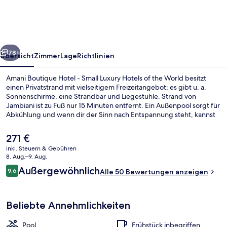
-
Small
Luxury
rück
Weiter
Hotels
78+
Übersicht
Zimmer
Lage
Richtlinien
of
Amani Boutique Hotel - Small Luxury Hotels of the World besitzt
the
einen Privatstrand mit vielseitigem Freizeitangebot; es gibt u. a.
Sonnenschirme, eine Strandbar und Liegestühle. Strand von
World
Jambiani ist zu Fuß nur 15 Minuten entfernt. Ein Außenpool sorgt für
Abkühlung und wenn dir der Sinn nach Entspannung steht, kannst
du dich mit Massagen verwöhnen lassen. Das Restaurant eignet sich
prima, wenn du einen Happen essen möchtest. Für kühle Getränke
Der
271 €
dagegen bist du in der Bar/Lounge an der richtigen Adresse. Dieses
aktuelle
inkl. Steuern & Gebühren
Hotel im luxuriösen Stil ist außerdem höchstens 10 Autominuten
Preis
8. Aug.–9. Aug.
entfernt von: Strand von Paje.
Restaurant
beträgt
Bewertungen
Außergewöhnlich
9,6
Alle 50 Bewertungen anzeigen
271 €.
9,6 von 10.
Beliebte Annehmlichkeiten
Pool
Frühstück inbegriffen