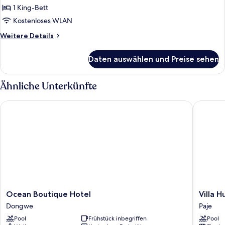
anzeigen
1 King-Bett
Kostenloses WLAN
Weitere
Weitere Details
Details
für
Daten auswählen und Preise sehen
Deluxe-
Zimmer,
Meerblick
Ähnliche Unterkünfte
Ocean Boutique Hotel
Villa Hu
Ocean
Villa
Ocean Boutique Hotel
Villa 
Boutique
Huruma
Dongwe
Paje
Hotel
Paje
Pool
Frühstück inbegriffen
Pool
Dongwe