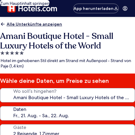
Zum Hauptinhalt springen
App herunterladen
Alle Unterkünfte anzeigen
Amani Boutique Hotel - Small
Luxury Hotels of the World
5.0-
Sterne-
Hotel im gehobenen Stil direkt am Strand mit Außenpool - Strand von
Unterkunft
Paje (1,4 km)
Wähle deine Daten, um Preise zu sehen
Wo soll’s hingehen?
Daten
Gäste