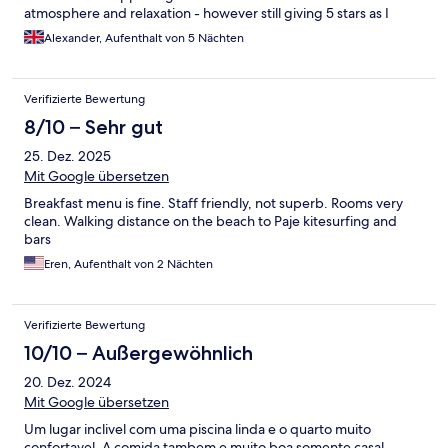
atmosphere and relaxation - however still giving 5 stars as I
am.almost certain this was catered for in the very reasonable
Alexander, Aufenthalt von 5 Nächten
price but worth noting for any future travelers.
Verifizierte Bewertung
8/10 – Sehr gut
25. Dez. 2025
Mit Google übersetzen
Breakfast menu is fine. Staff friendly, not superb. Rooms very
clean. Walking distance on the beach to Paje kitesurfing and
bars
Eren, Aufenthalt von 2 Nächten
Verifizierte Bewertung
10/10 – Außergewöhnlich
20. Dez. 2024
Mit Google übersetzen
Um lugar inclivel com uma piscina linda e o quarto muito
confortavel. A comida tambem e muito boa somente casal.