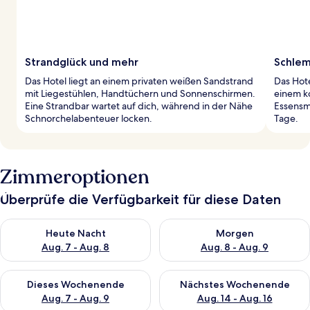
Strandglück und mehr
Schlem
Das Hotel liegt an einem privaten weißen Sandstrand
Das Hote
mit Liegestühlen, Handtüchern und Sonnenschirmen.
einem ko
Eine Strandbar wartet auf dich, während in der Nähe
Essensmö
Schnorchelabenteuer locken.
Tage.
Zimmeroptionen
Überprüfe die Verfügbarkeit für diese Daten
Überprüfe die Verfügbarkeit für heute Nacht, Aug. 7 - Aug. 8.
Überprüfe die Verfügbarkeit f
Heute Nacht
Morgen
Aug. 7 - Aug. 8
Aug. 8 - Aug. 9
Überprüfe die Verfügbarkeit für dieses Wochenende, Aug. 7 - 
Überprüfe die Verfügbarkeit f
Dieses Wochenende
Nächstes Wochenende
Aug. 7 - Aug. 9
Aug. 14 - Aug. 16